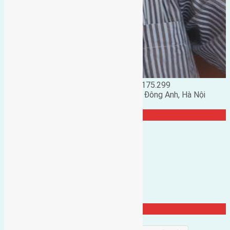
Đặng Đức Giảng: 0916.175.299
Phó chủ nhiệm hội nhà đất huyện Đông Anh, Hà Nội
TRANG CỘNG ĐỒNG
Từ Khóa Nổi Bật