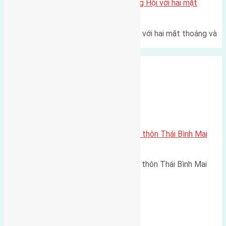
Một vị trí hiếm còn lại tại X1 Đông Hội với hai mặt
thoáng
Một góc tái định cư X1 Đông Hội với hai mặt thoáng và
trục đường 40m Diện…
Xã Mai Lâm
Cần bán 50m2 (5×10) đất thổ cư thôn Thái Bình Mai
Lâm đường rộng 5m
Cần bán 50m2 (5x10) đất thổ cư thôn Thái Bình Mai
Lâm đường rộng 5m hướng…