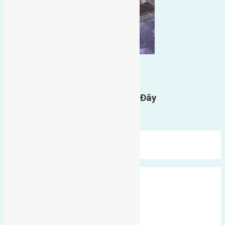
0
GỬI BÌNH LUẬN
Gửi Tin Nhắn Cho Chúng Tôi Ở Đây
Bạn phải
đăng nhập
để gửi bình luận.
Mới Nhất
Xu Hướng
Ngẫu Nhiên
Xã Đông Hội