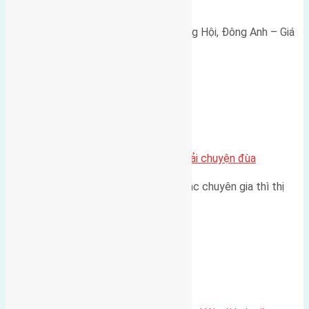
165 triệu/m²
Bán đất 80m² tái định cư X1 Đông Hội, Đông Anh – Giá
165 triệu/m² Thông tin…
Chung cư
Nhà Đất bán tại Việt Nam đâu phải chuyện đùa
Theo như nhận định chung của các chuyên gia thì thị
trường bất động sản (BĐS)…
Xã Đông Hội