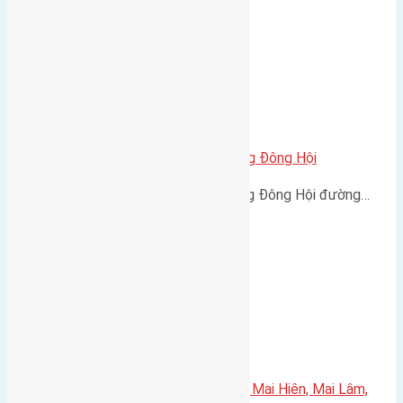
Bán 150m2(6×25) đất mặt đường Đông Hội
Bán 150m2(6x25) đất mặt đường Đông Hội đường…
Cần bán 75m2(5×15) đất đấu giá Mai Hiên, Mai Lâm,