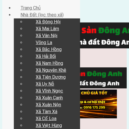
Trang Chủ
Nhà Đất (lọc theo xã)
Xã Đông Hội
Xã Mai Lâm
Xã Vân Nội
Võng La
Xã Bắc Hồng
Xã Hải Bối
Xã Nam Hồng
Xã Nguyên Khê
Xã Tiên Dương
Xã Uy Nỗ
Xã Vĩnh Ngọc
Xã Xuân Canh
Xã Xuân Nộn
Xã Tàm Xá
Xã Cổ Loa
Xã Việt Hùng
Trang Chủ