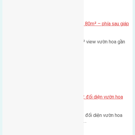
Xã Mai Lâm
Cần bán Đất đấu giá X2 Thái Bình 80m² – phía sau giáp
đường và vườn hoa
Lô đất đấu giá X2 Thái Bình 80m² view vườn hoa gần
cầu Tứ Liên Diện tích:…
Xã Mai Lâm
Lô đất tái định cư Mai Hiên 56m2 đối diện vườn hoa
500m
Lô đất tái định cư Mai Hiên 56m² đối diện vườn hoa
500m Diện tích: 56m² (3,5x16m).…