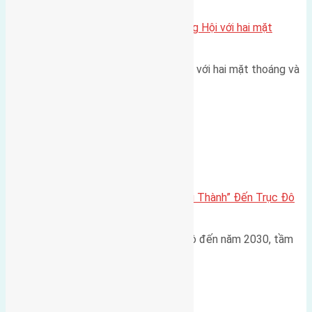
Một vị trí hiếm còn lại tại X1 Đông Hội với hai mặt
thoáng
Một góc tái định cư X1 Đông Hội với hai mặt thoáng và
trục đường 40m Diện…
Đông Anh 2026-2030
Đông Anh 2026: Từ “Huyện Ngoại Thành” Đến Trục Đô
Thị Đa Cực – Góc Nhìn Dữ Liệu
Trong bối cảnh Quy hoạch Thủ đô đến năm 2030, tầm
nhìn 2050 (với trọng tâm…