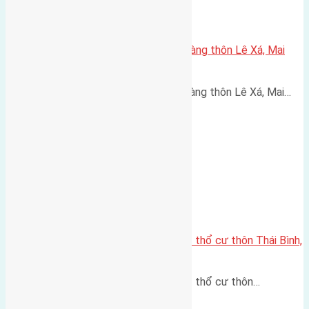
Cần bán 120m2(4,6×26) đất bìa làng thôn Lê Xá, Mai
Lâm, Đông Anh
Cần bán 120m2(4,6x26) đất bìa làng thôn Lê Xá, Mai…
Cần bán đất diện tích 472m2 đất thổ cư thôn Thái Bình,
Mai Lâm
Cần bán đất diện tích 472m2 đất thổ cư thôn…