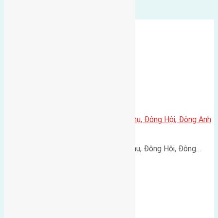
Cần bán 120m2(6×20) đất Hội Phụ, Đông Hội, Đông Anh
đường rộng 6m
Cần bán 120m2(6x20) đất Hội Phụ, Đông Hội, Đông…