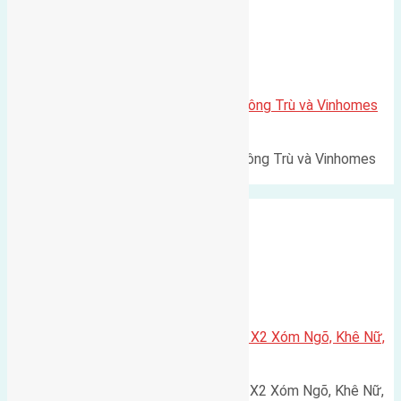
Xã Mai Lâm
Lô đất Lê Xá 103,6m2 gần cầu Đông Trù và Vinhomes
Cổ Loa
Lô đất Lê Xá 103,6m² gần cầu Đông Trù và Vinhomes
Cổ Loa Diện tích: 103,6m²…
Xã Nguyên Khê
Cần bán 75m2(5×15) đất đấu giá X2 Xóm Ngõ, Khê Nữ,
Nguyên Khê, Huyện Đông Anh
Cần bán 75m2(5x15) đất đấu giá X2 Xóm Ngõ, Khê Nữ,