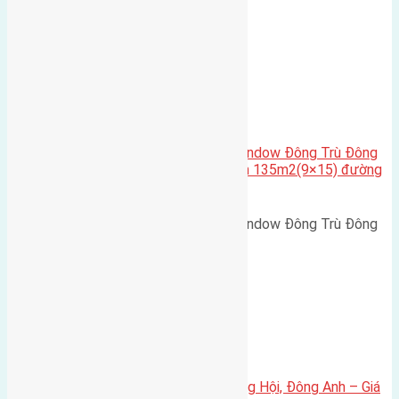
Nguyên Khê, Huyện Đông Anh.…
Cầu Đông Trù
,
Xã Đông Hội
Cần bán biệt thự song lập Eurowindow Đông Trù Đông
Hội Đông Anh Tp Hà Nội diện tích 135m2(9×15) đường
rộng 10m vỉa hè 5m
Cần bán biệt thự song lập Eurowindow Đông Trù Đông
Hội Đông Anh Tp Hà Nội diện…
Xã Đông Hội
Bán đất 80m² tái định cư X1 Đông Hội, Đông Anh – Giá