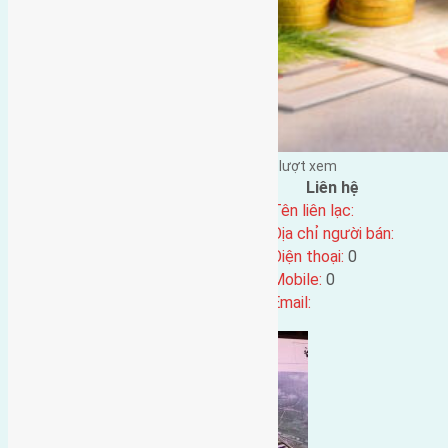
Đặng Đức Giảng đăng vào - tại |
158
lượt xem
Đặc điểm BĐS
Liên hệ
Địa chỉ:
Tên liên lạc:
Mã số:
4345
Địa chỉ người bán:
Loại tin:
Điện thoại:
0
Ngày đăng:
Mobile:
0
Ngày cập nhật lại:
24/04/2024 05:55
Email: