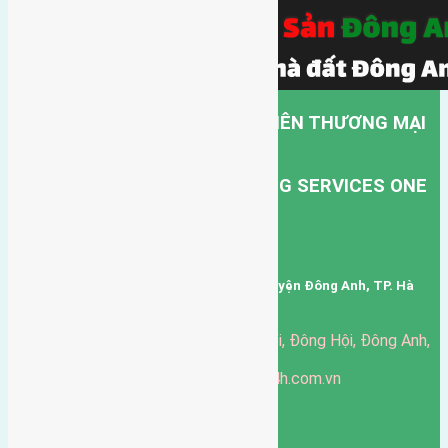
CÔNG TY TNHH MỘT THÀNH VIÊN THƯƠNG MẠI
DỊCH VỤ VẬN TẢI HỒNG HÀ.
HONG HA TRANSPORT TRADING SERVICES ONE
MEMBER COMPANY LIMITED.
Mã số thuế: 0101346678
Trụ sở: thôn Trung Thôn, Xã Đông Hội, Huyện Đông Anh, TP. Hà
Nội, Việt Nam.
51 Đường Đông Hội, Đông Hội, Đông Anh,
Văn phòng giao dịch:
Hà Nội
https://batdongsandonganh24h.com.vn
Website:
ducgiang090970@gmail.com
Email:
0916-175-299
Hotline:
Chính sách bảo mật