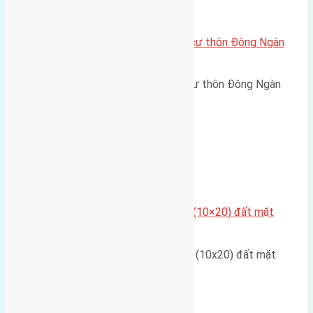
Xã Đông Hội
Cần bán 55m2 (5,5×10) đất thổ cư thôn Đông Ngàn
Đông Hội
Cần bán 55m2(5,5x10) đất thổ cư thôn Đông Ngàn
Đông Hội đường rộng 3m hai…
Nhà Đất
,
Xã Mai Lâm
Cần bán đất có diện tích 200m2 (10×20) đất mặt
đường quốc lộ 3
Cần bán đất có diện tích 200m2 (10x20) đất mặt
đường quốc lộ 3 hướng…