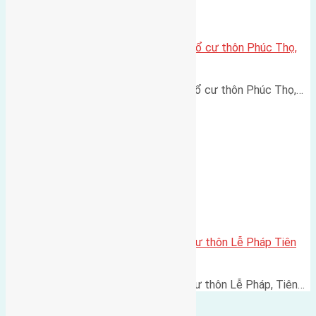
Cần bán 59,5m2(4,5×13,2) đất thổ cư thôn Phúc Thọ,
Mai Lâm, huyện Đông Anh
Cần bán 59,5m2(4,5x13,2) đất thổ cư thôn Phúc Thọ,…
Cần bán 127m2 (7×18) đất thổ cư thôn Lễ Pháp Tiên
Dương đường rộng 4,5m
Cần bán 127m2 (7x18) đất thổ cư thôn Lễ Pháp, Tiên…