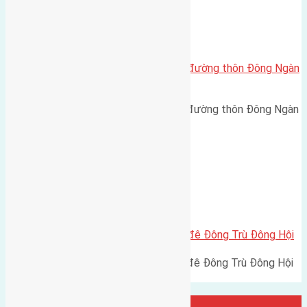
Xã Đông Hội
Cần bán 73m2 (4×18,3) đất mặt đường thôn Đông Ngàn
Đông Hội
Cần bán 73m2 (4x18,3) đất mặt đường thôn Đông Ngàn
Đông Hội đường rộng…
Xã Đông Hội
Cần bán 99m2 (4,5×22) đất mặt đê Đông Trù Đông Hội
Cần bán 99m2 (4,5x22) đất mặt đê Đông Trù Đông Hội
đường rộng 6m hướng…
Đại Diện Công ty