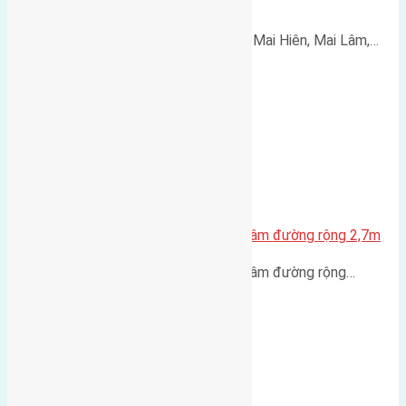
Đông Anh đường rộng 15m
Cần bán 75m2(5x15) đất đấu giá Mai Hiên, Mai Lâm,…
Cần bán 5 lô đất Phúc Thọ Mai Lâm đường rộng 2,7m
Cần bán 5 lô đất Phúc Thọ Mai Lâm đường rộng…