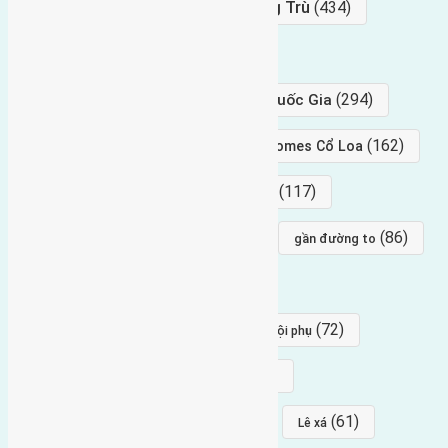
Bán Đất
(927)
Gần Cầu Đông Trù
(434)
hướng tây
(406)
(294)
gần trung tâm hội Chợ triển Lãm Quốc Gia
(239)
(162)
hướng tây nam
gần Vinhomes Cổ Loa
(154)
(117)
hướng nam
hướng tây bắc
(96)
(88)
(86)
hướng bắc
Đông trù
gần đường to
(84)
(82)
đông ngàn
Lại Đà
(77)
(72)
Thái Bình, Mai Lâm, Đông Anh
hội phụ
(68)
(68)
Mai hiên
hướng đông nam
(64)
(64)
(61)
đất đấu giá
Phúc Thọ
Lê xá