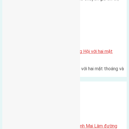
trường bất động sản (BĐS)…
Xã Đông Hội
Một vị trí hiếm còn lại tại X1 Đông Hội với hai mặt
thoáng
Một góc tái định cư X1 Đông Hội với hai mặt thoáng và
trục đường 40m Diện…
Xã Mai Lâm
Cần bán 72m2 (4×18) đất Thái Bình Mai Lâm đường