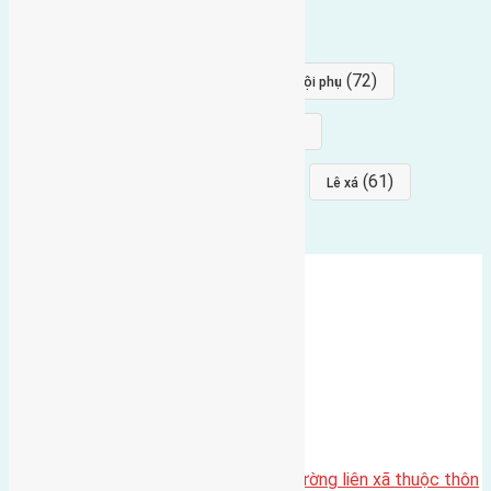
(84)
(82)
đông ngàn
Lại Đà
(77)
(72)
Thái Bình, Mai Lâm, Đông Anh
hội phụ
(68)
(68)
Mai hiên
hướng đông nam
(64)
(64)
(61)
đất đấu giá
Phúc Thọ
Lê xá
Cần bán 80m2 (4×20) đất mặt đường liên xã thuộc thôn