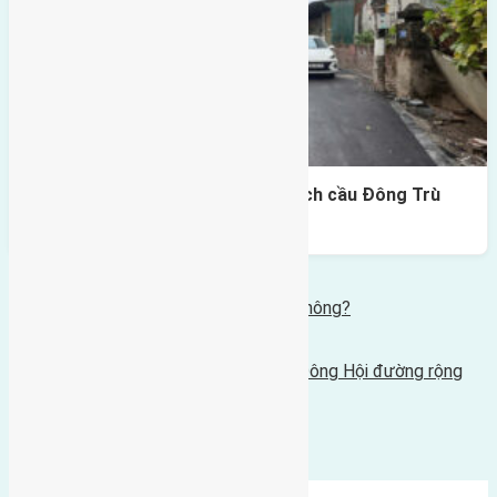
Lô đất Lại Đà 73m² – Trục 5m, cách cầu Đông Trù
400m
Bình luận bị vô hiệu hóa
Tin Mới Hơn
Có nên mua đất Đông Anh năm 2022 không?
15/03/2022 - 5:53 chiều |
Tin Cũ Hơn
Cần bán 100m2(10x10) đất Tiên Hội, Đông Hội đường rộng
3m
03/03/2022 - 5:32 chiều |
Bình luận được đóng lại.
Mới Nhất