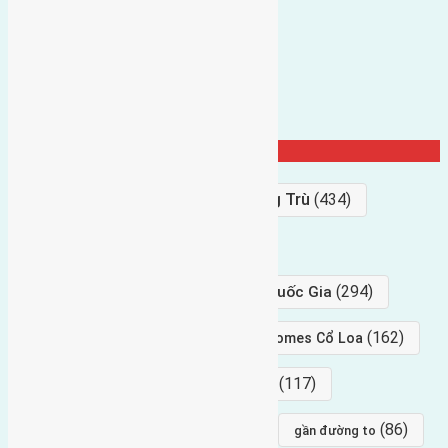
Từ Khóa Nổi Bật
Bán Đất
(927)
Gần Cầu Đông Trù
(434)
hướng tây
(406)
(294)
gần trung tâm hội Chợ triển Lãm Quốc Gia
(239)
(162)
hướng tây nam
gần Vinhomes Cổ Loa
(154)
(117)
hướng nam
hướng tây bắc
(96)
(88)
(86)
hướng bắc
Đông trù
gần đường to