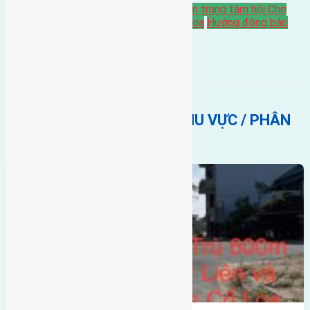
Bán Đất
Đông trù
Gần Cầu Đông Trù
gần trung tâm hội Chợ
triển Lãm Quốc Gia
gần Vinhomes Cổ Loa
Hướng đông bắc
BẤT ĐỘNG SẢN CÙNG KHU VỰC / PHÂN
KHÚC