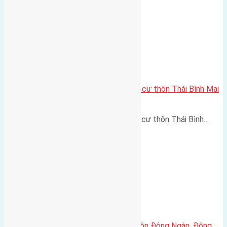
Cần bán 219m2 (7,3×30) đất thổ cư thôn Thái Bình Mai
Lâm đường rộng 4,5m
Cần bán 219m2 (7,3x30) đất thổ cư thôn Thái Bình…
Cần bán đất 50m2 đất thổ cư thôn Đông Ngàn, Đông