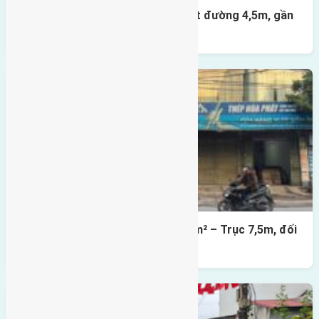
Nhà 3,5 tầng Đông Hội 60m² – mặt đường 4,5m, gần
cầu Tứ Liên
Lô đất mặt đường Đông Hội 73,4m² – Trục 7,5m, đối
diện vườn hoa