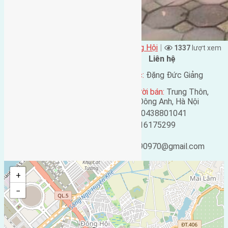
Đặng Đức Giảng đăng vào - tại
Xã Đông Hội
|
1337
lượt xem
Đặc điểm BĐS
Liên hệ
Địa chỉ:
Đông Trù, Đông
Tên liên lạc:
Đặng Đức Giảng
Hội, Đông Anh, Hà Nội
Địa chỉ người bán:
Trung Thôn,
Mã số:
3774
Đông Hội, Đông Anh, Hà Nội
Loại tin:
Bán đất
Điện thoại:
0438801041
Ngày đăng:
Mobile:
0916175299
Ngày cập nhật lại:
Email:
13/03/2022 12:55
ducgiang090970@gmail.com
+
−