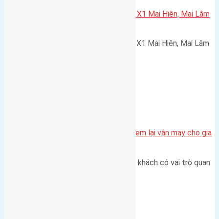
Cần bán 75m2(5×15) đất đấu giá X1 Mai Hiên, Mai Lâm
đường rộng 4,5m
Cần bán 75m2(5x15) đất đấu giá X1 Mai Hiên, Mai Lâm
đường rộng 4,5m hướng Tây…
Tin Tức
Bài trí phong thủy phòng khách đem lại vận may cho gia
chủ
Là trung tâm của ngôi nhà, phòng khách có vai trò quan
trọng là nơi tiếp khách,…