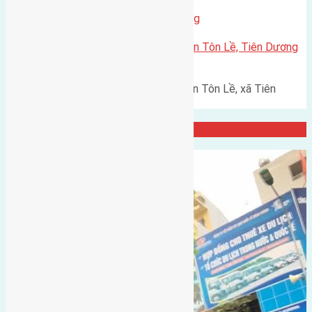
Thị Trấn Đông Anh
,
Xã Tiên Dương
Cần bán 87,5m2 (5×17,5) đất thôn Tôn Lề, Tiên Dương
đường rộng 6m
Cần bán 87,5m2 (5x17,5) đất thôn Tôn Lề, xã Tiên
Dương đường rộng 6m hướng…
Đại Diện Công ty