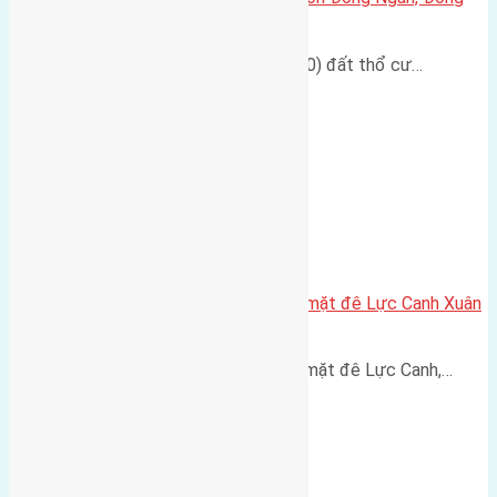
Hội
Cần bán đất diện tích 50m2 (5x10) đất thổ cư…
Cần bán 153,5m2 (7,6×20,2) đất mặt đê Lực Canh Xuân
Canh đường rộng 6m
Cần bán 153,5m2 (7,6x20,2) đất mặt đê Lực Canh,…