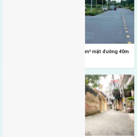
Lô đất tái định cư X1 Đông Hội 80m² mặt đường 40m
gần cầu Đông Trù