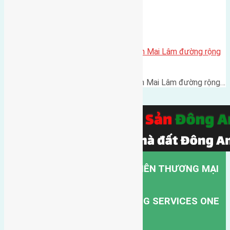
Bán 55m2(3,66×15) đất Thái Bình Mai Lâm đường rộng
3m
Bán 55m2(3,66x15) đất Thái Bình Mai Lâm đường rộng…
CÔNG TY TNHH MỘT THÀNH VIÊN THƯƠNG MẠI
DỊCH VỤ VẬN TẢI HỒNG HÀ.
HONG HA TRANSPORT TRADING SERVICES ONE
MEMBER COMPANY LIMITED.