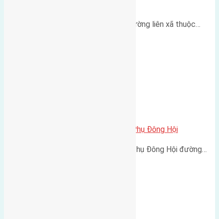
Mai Hiên Mai Lâm
Cần bán 80m2 (4x20) đất mặt đường liên xã thuộc…
Cần bán 33m2 (3,3×10) đất Hội Phụ Đông Hội
Cần bán 33m2 (3,3x10) đất Hội Phụ Đông Hội đường…