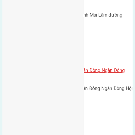
rộng 5m
Cần bán 72m2 (4x18) đất Thái Bình Mai Lâm đường
rộng 5m hướng Đông Nam cách…
Xã Đông Hội
Cần bán 120m2(6×20) đất giãn dân Đông Ngàn Đông
Hội
Cần bán 120m2(6x20) đất giãn dân Đông Ngàn Đông Hội
đường rộng 6m vỉa hè…
Xã Mai Lâm