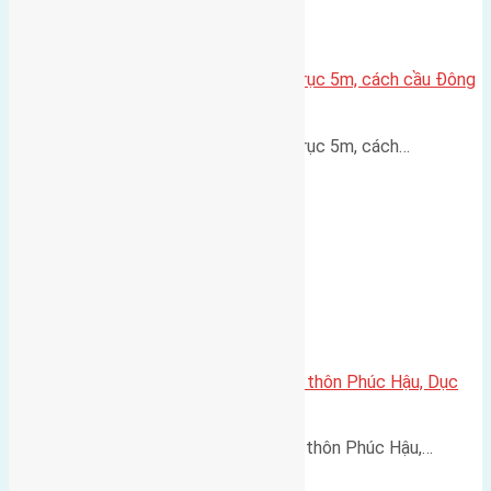
Lô đất thổ cư Hội Phụ 70m² – Trục 5m, cách cầu Đông
Trù 600m
Lô đất thổ cư Hội Phụ 70m² – Trục 5m, cách…
Cần bán 90m2(5×18) đất đấu giá thôn Phúc Hậu, Dục
Tú, Đông Anh đường rộng 12m
Cần bán 90m2(5x18) đất đấu giá thôn Phúc Hậu,…