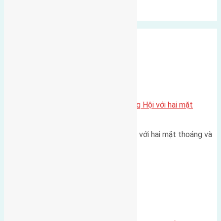
Xu Hướng
Ngẫu Nhiên
Xã Đông Hội
Một vị trí hiếm còn lại tại X1 Đông Hội với hai mặt
thoáng
Một góc tái định cư X1 Đông Hội với hai mặt thoáng và
trục đường 40m Diện…
Đông Anh 2026-2030