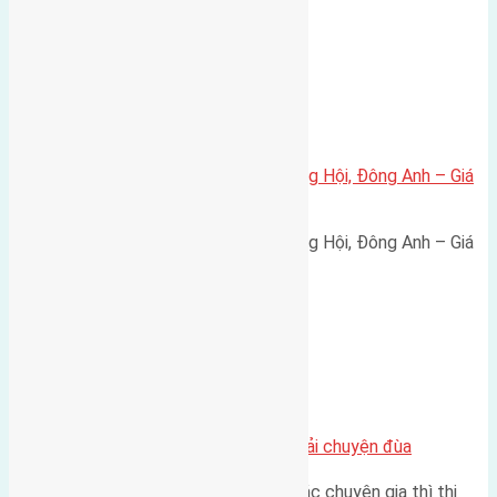
Xã Đông Hội
Bán đất 80m² tái định cư X1 Đông Hội, Đông Anh – Giá
165 triệu/m²
Bán đất 80m² tái định cư X1 Đông Hội, Đông Anh – Giá
165 triệu/m² Thông tin…
Chung cư
Nhà Đất bán tại Việt Nam đâu phải chuyện đùa
Theo như nhận định chung của các chuyên gia thì thị