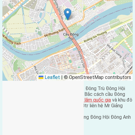
Leaflet
|
© OpenStreetMap contributors
Cần bán 80m2(6,66×12) đất dịch vụ X2 Đông Trù Đông Hội
đường rộng 6m vỉa hè 5m hướng Đông Bắc cách cầu Đông
Trù 200m cách
trung tâm hội chợ triển lãm quốc gia
và khu đô
thị mới Vinhomes Cổ Loa 600m Giá 150tr liên hệ Mr Giảng
0916175299
Văn phòng nhà đất Hồng Hà số 73 đường Đông Hội Đông Anh
tp Hà Nội
Bạn đã gửi