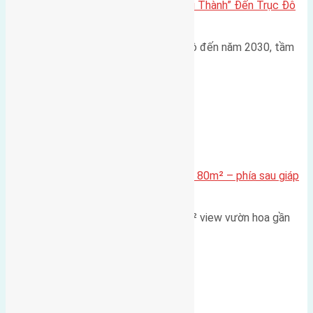
Đông Anh 2026: Từ “Huyện Ngoại Thành” Đến Trục Đô
Thị Đa Cực – Góc Nhìn Dữ Liệu
Trong bối cảnh Quy hoạch Thủ đô đến năm 2030, tầm
nhìn 2050 (với trọng tâm…
Xã Mai Lâm
Cần bán Đất đấu giá X2 Thái Bình 80m² – phía sau giáp
đường và vườn hoa
Lô đất đấu giá X2 Thái Bình 80m² view vườn hoa gần
cầu Tứ Liên Diện tích:…