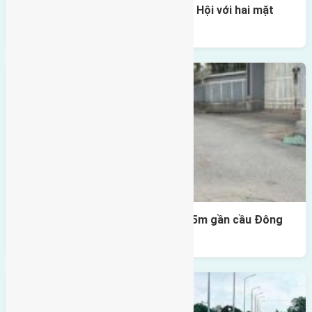
Một vị trí hiếm còn lại tại X1 Đông Hội với hai mặt
thoáng
Lô đất Lại Đà 52m2 mặt đường 4,5m gần cầu Đông
Trù