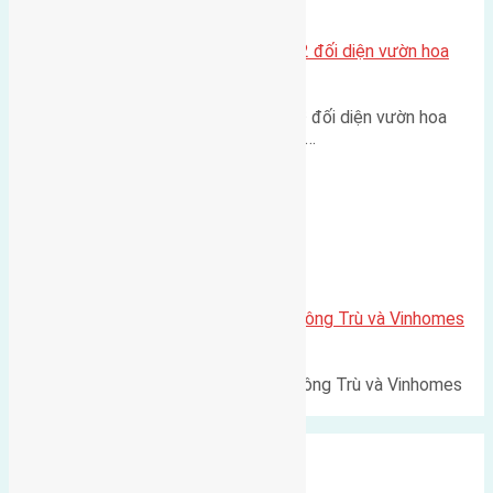
Xã Mai Lâm
Lô đất tái định cư Mai Hiên 56m2 đối diện vườn hoa
500m
Lô đất tái định cư Mai Hiên 56m² đối diện vườn hoa
500m Diện tích: 56m² (3,5x16m).…
Xã Mai Lâm
Lô đất Lê Xá 103,6m2 gần cầu Đông Trù và Vinhomes
Cổ Loa
Lô đất Lê Xá 103,6m² gần cầu Đông Trù và Vinhomes
Cổ Loa Diện tích: 103,6m²…