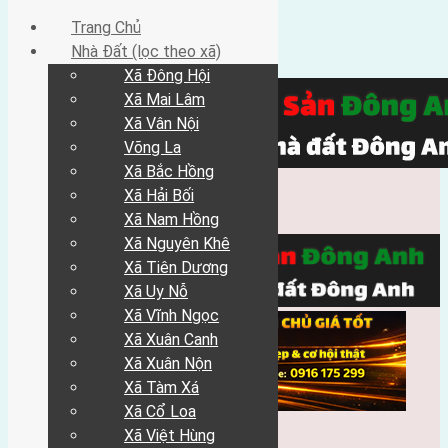
Trang Chủ
Nhà Đất (lọc theo xã)
Xã Đông Hội
Xã Mai Lâm
Xã Vân Nội
Võng La
Xã Bắc Hồng
Xã Hải Bối
Xã Nam Hồng
Xã Nguyên Khê
Xã Tiên Dương
Xã Uy Nỗ
Xã Vĩnh Ngọc
Xã Xuân Canh
Xã Xuân Nộn
Xã Tàm Xá
Xã Cổ Loa
Xã Việt Hùng
Trang Chủ