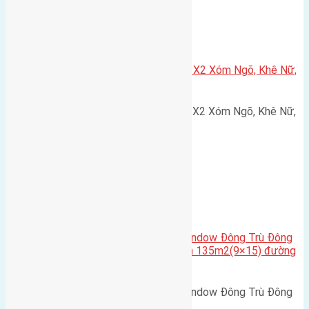
Xã Nguyên Khê
Cần bán 75m2(5×15) đất đấu giá X2 Xóm Ngõ, Khê Nữ,
Nguyên Khê, Huyện Đông Anh
Cần bán 75m2(5x15) đất đấu giá X2 Xóm Ngõ, Khê Nữ,
Nguyên Khê, Huyện Đông Anh.…
Cầu Đông Trù
,
Xã Đông Hội
Cần bán biệt thự song lập Eurowindow Đông Trù Đông
Hội Đông Anh Tp Hà Nội diện tích 135m2(9×15) đường
rộng 10m vỉa hè 5m
Cần bán biệt thự song lập Eurowindow Đông Trù Đông
Hội Đông Anh Tp Hà Nội diện…