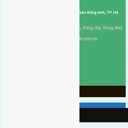
Mã số thuế: 0101346678
Trụ sở: thôn Trung Thôn, Xã Đông Hội, Huyện Đông Anh, TP. Hà
Nội, Việt Nam.
51 Đường Đông Hội, Đông Hội, Đông Anh,
Văn phòng giao dịch:
Hà Nội
https://batdongsandonganh24h.com.vn
Website:
ducgiang090970@gmail.com
Email:
0916-175-299
Hotline:
Chính sách bảo mật
3904
Ngày chạy
130
Tháng hoạt động
10
Năm đã qua
1066
Tin Bán Đất