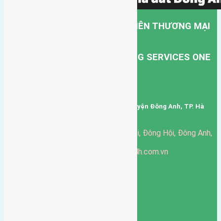
CÔNG TY TNHH MỘT THÀNH VIÊN THƯƠNG MẠI
DỊCH VỤ VẬN TẢI HỒNG HÀ.
HONG HA TRANSPORT TRADING SERVICES ONE
MEMBER COMPANY LIMITED.
Mã số thuế: 0101346678
Trụ sở: thôn Trung Thôn, Xã Đông Hội, Huyện Đông Anh, TP. Hà
Nội, Việt Nam.
51 Đường Đông Hội, Đông Hội, Đông Anh,
Văn phòng giao dịch:
Hà Nội
https://batdongsandonganh24h.com.vn
Website:
ducgiang090970@gmail.com
Email:
0916-175-299
Hotline:
Chính sách bảo mật
3903
Ngày chạy
130
Tháng hoạt động
10
Năm đã qua