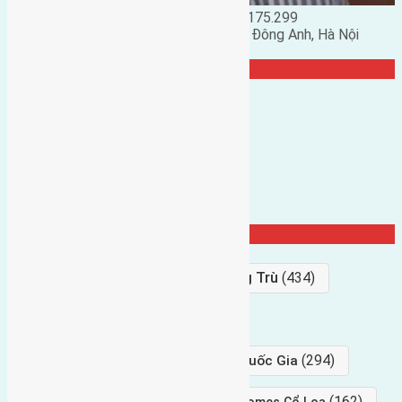
Đặng Đức Giảng: 0916.175.299
Phó chủ nhiệm hội nhà đất huyện Đông Anh, Hà Nội
TRANG CỘNG ĐỒNG
Từ Khóa Nổi Bật
Bán Đất
(927)
Gần Cầu Đông Trù
(434)
hướng tây
(406)
(294)
gần trung tâm hội Chợ triển Lãm Quốc Gia
(239)
(162)
hướng tây nam
gần Vinhomes Cổ Loa