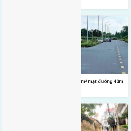
Lô đất tái định cư X1 Đông Hội 80m² mặt đường 40m
gần cầu Đông Trù