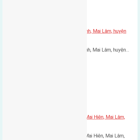
Cần bán 56m2(4×14) đất Thái Bình, Mai Lâm, huyện
Đông Anh
Cần bán 56m2(4x14) đất Thái Bình, Mai Lâm, huyện…
Cần bán 45,7m2(3,75×12,2) đất Mai Hiên, Mai Lâm,
Đông Anh đường rộng 3,7m
Cần bán 45,7m2(3,75x12,2) đất Mai Hiên, Mai Lâm,