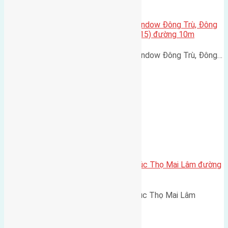
Cần bán biệt thự song lập Eurowindow Đông Trù, Đông
Hội, Đông Anh, Hà Nội 135m2(9×15) đường 10m
Cần bán biệt thự song lập Eurowindow Đông Trù, Đông…
Cần bán 58m2 (4,2×13,8) đất Phúc Thọ Mai Lâm đường
vào 3m
Cần bán 58m2 (4,2x13,8) đất Phúc Thọ Mai Lâm
đường…