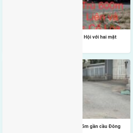
Một vị trí hiếm còn lại tại X1 Đông Hội với hai mặt
thoáng
Lô đất Lại Đà 52m2 mặt đường 4,5m gần cầu Đông
Trù