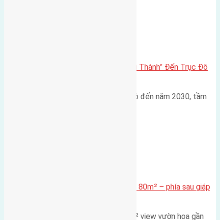
Đông Anh 2026-2030
Đông Anh 2026: Từ “Huyện Ngoại Thành” Đến Trục Đô
Thị Đa Cực – Góc Nhìn Dữ Liệu
Trong bối cảnh Quy hoạch Thủ đô đến năm 2030, tầm
nhìn 2050 (với trọng tâm…
Xã Mai Lâm
Cần bán Đất đấu giá X2 Thái Bình 80m² – phía sau giáp
đường và vườn hoa
Lô đất đấu giá X2 Thái Bình 80m² view vườn hoa gần