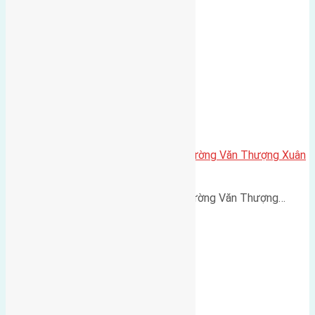
Đông…
Cần bán 60m2 (4×15) đất mặt đường Văn Thượng Xuân
Canh đường rộng 5m
Cần bán 60m2 (4x15) đất mặt đường Văn Thượng…