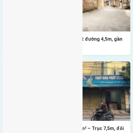
Nhà 3,5 tầng Đông Hội 60m² – mặt đường 4,5m, gần
cầu Tứ Liên
Lô đất mặt đường Đông Hội 73,4m² – Trục 7,5m, đối