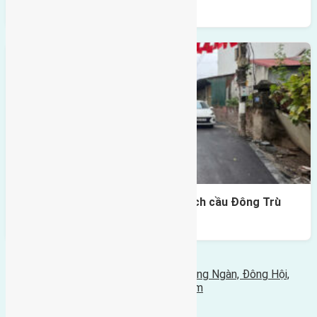
diện vườn hoa
Lô đất Lại Đà 73m² – Trục 5m, cách cầu Đông Trù
400m
Bình luận bị vô hiệu hóa
Tin Mới Hơn
Cần bán 240m2(10x24) đất mặt đê Đông Ngàn, Đông Hội,
Huyện Đông Anh, Hà Nội đường rộng 6m
12/08/2020 - 4:46 chiều |
Tin Cũ Hơn