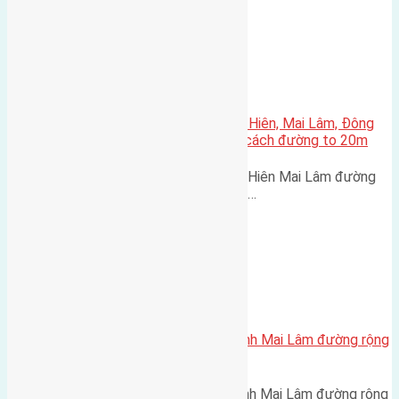
Xã Mai Lâm
Cần bán 50m2(3,8×13,2) đất Mai Hiên, Mai Lâm, Đông
Anh đường vào 3,5m hướng Bắc cách đường to 20m
Cần bán 50m2(3,8x13,2) đất Mai Hiên Mai Lâm đường
vào 3,5m hướng Bắc cách đường…
Xã Mai Lâm
Bán 65m2 (4,5×14,5) đất Thái Bình Mai Lâm đường rộng
2,5m
Bán 65m2 (4,5x14,5) đất Thái Bình Mai Lâm đường rộng