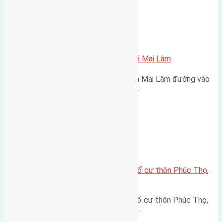
Xã Mai Lâm
Cần bán 42m2 (4×10,5) đất Lê Xá Mai Lâm
Cần bán 42m2 (4x10,5) đất Lê Xá Mai Lâm đường vào
2,3m hướng Đông Nam cách cầu…
Xã Mai Lâm
Cần bán 59,5m2(4,5×13,2) đất thổ cư thôn Phúc Thọ,
Mai Lâm, huyện Đông Anh
Cần bán 59,5m2(4,5x13,2) đất thổ cư thôn Phúc Thọ,
Mai Lâm, huyện Đông Anh đường…