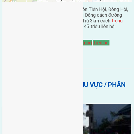
Cần bán 70m2(5×14) đất trục chính thôn Tiên Hội, Đông Hội,
huyện Đông Anh đường rộng 5m hướng Đông cách đường
quốc lộ 3 khoảng 50m cách cầu Đông Trù 3km cách
trung
tâm hội chợ triển lãm quốc gia
2km giá 45 triệu liên hệ
0916175299
Bán Đất
gần đường Quốc Lộ 3
hướng đông
Tiên hội
BẤT ĐỘNG SẢN CÙNG KHU VỰC / PHÂN
KHÚC