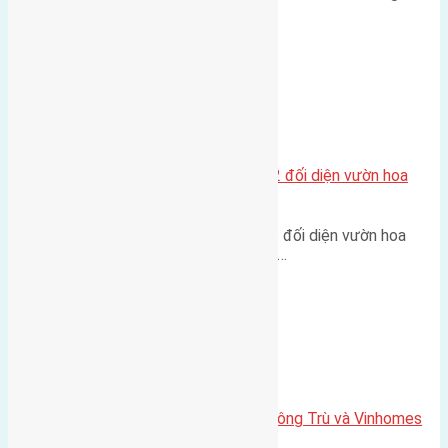
cầu Tứ Liên Diện tích:…
Xã Mai Lâm
Lô đất tái định cư Mai Hiên 56m2 đối diện vườn hoa
500m
Lô đất tái định cư Mai Hiên 56m² đối diện vườn hoa
500m Diện tích: 56m² (3,5x16m).…
Xã Mai Lâm
Lô đất Lê Xá 103,6m2 gần cầu Đông Trù và Vinhomes
Cổ Loa