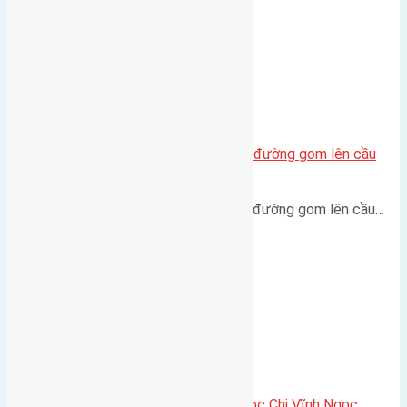
Cần bán 80m2(6,66×12) đất mặt đường gom lên cầu
thuộc khu X2 Đông Trù Đông Hội
Cần bán 80m2(6,66x12) đất mặt đường gom lên cầu…
Cần bán 59,8m2 (4,6×13) đất Ngọc Chi Vĩnh Ngọc