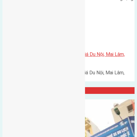
2,5m hướng Tây Nam cách cầu…
Xã Mai Lâm
Cần bán 84m2(5×16,8) đất Đấu giá Du Nội, Mai Lâm,
Huyện Đông Anh đường vào 5m
Cần bán 84m2(5x16,8) đất Đấu giá Du Nội, Mai Lâm,
Huyện Đông Anh đường vào…
Đại Diện Công ty