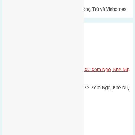
Lô đất Lê Xá 103,6m² gần cầu Đông Trù và Vinhomes
Cổ Loa Diện tích: 103,6m²…
Xã Nguyên Khê
Cần bán 75m2(5×15) đất đấu giá X2 Xóm Ngõ, Khê Nữ,
Nguyên Khê, Huyện Đông Anh
Cần bán 75m2(5x15) đất đấu giá X2 Xóm Ngõ, Khê Nữ,
Nguyên Khê, Huyện Đông Anh.…
Cầu Đông Trù
,
Xã Đông Hội