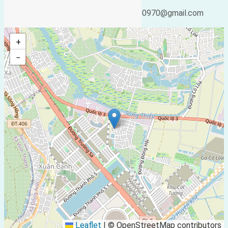
Ngày cập nhật lại:
Email:
11/08/2020 14:27
ducgiang090970@gmail.com
+
−
Leaflet
|
© OpenStreetMap contributors