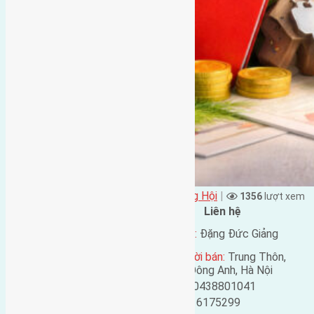
Đặng Đức Giảng đăng vào - tại
Xã Đông Hội
|
1356
lượt xem
Đặc điểm BĐS
Liên hệ
Địa chỉ:
Tiên Hội, Đông
Tên liên lạc:
Đặng Đức Giảng
Hội, Đông Anh, Hà Nội
Địa chỉ người bán:
Trung Thôn,
Mã số:
3279
Đông Hội, Đông Anh, Hà Nội
Loại tin:
Bán đất
Điện thoại:
0438801041
Ngày đăng:
Mobile:
0916175299