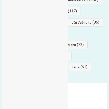
(154)
(117)
hướng nam
hướng tây bắc
(96)
(88)
(86)
hướng bắc
Đông trù
gần đường to
(84)
(82)
đông ngàn
Lại Đà
(77)
(72)
Thái Bình, Mai Lâm, Đông Anh
hội phụ
(68)
(68)
Mai hiên
hướng đông nam
(64)
(64)
(61)
đất đấu giá
Phúc Thọ
Lê xá