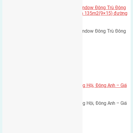
Cần bán biệt thự song lập Eurowindow Đông Trù Đông
Hội Đông Anh Tp Hà Nội diện tích 135m2(9×15) đường
rộng 10m vỉa hè 5m
Cần bán biệt thự song lập Eurowindow Đông Trù Đông
Hội Đông Anh Tp Hà Nội diện…
Xã Đông Hội
Bán đất 80m² tái định cư X1 Đông Hội, Đông Anh – Giá
165 triệu/m²
Bán đất 80m² tái định cư X1 Đông Hội, Đông Anh – Giá
165 triệu/m² Thông tin…