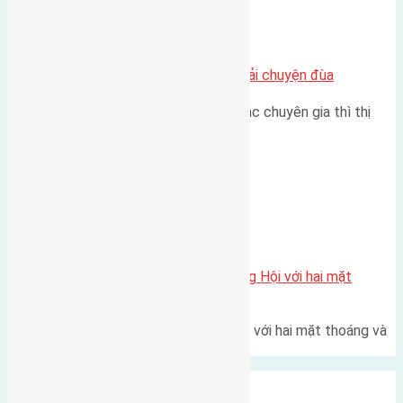
Chung cư
Nhà Đất bán tại Việt Nam đâu phải chuyện đùa
Theo như nhận định chung của các chuyên gia thì thị
trường bất động sản (BĐS)…
Xã Đông Hội
Một vị trí hiếm còn lại tại X1 Đông Hội với hai mặt
thoáng
Một góc tái định cư X1 Đông Hội với hai mặt thoáng và
trục đường 40m Diện…