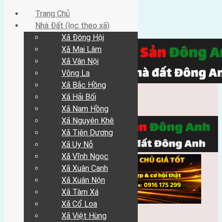
Trang Chủ
Nhà Đất (lọc theo xã)
Xã Đông Hội
Xã Mai Lâm
Xã Vân Nội
Võng La
Xã Bắc Hồng
Xã Hải Bối
Xã Nam Hồng
Xã Nguyên Khê
Xã Tiên Dương
Xã Uy Nỗ
Xã Vĩnh Ngọc
Xã Xuân Canh
Xã Xuân Nộn
Xã Tàm Xá
Xã Cổ Loa
Xã Việt Hùng
Trang Chủ