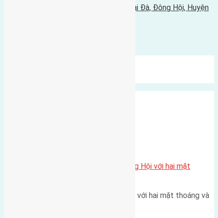
Cần bán 56m2(7x8) đất thổ cư thôn Lại Đà, Đông Hội, Huyện
Đông Anh, Hà Nội đường rộng 4m
09/08/2020 - 9:39 sáng |
Bình luận được đóng lại.
Mới Nhất
Xu Hướng
Ngẫu Nhiên
Xã Đông Hội
Một vị trí hiếm còn lại tại X1 Đông Hội với hai mặt
thoáng
Một góc tái định cư X1 Đông Hội với hai mặt thoáng và
trục đường 40m Diện…