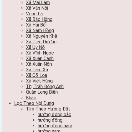
Xã Mai Lâm
Xã Vân Nội
Võng La
Xã Bắc Hồng
Xã Hải Bối
Xã Nam Hồng
Xã Nguyên Khê
Xã Tiên Dương
Xã Uy Nỗ
Xã Vĩnh Ngọc
Xã Xuân Canh
Xã Xuân Nộn
Xã Tàm Xá
Xã Cổ Loa
Xã Việt Hùng
Thị Trấn Đông Anh
Quận Long Biên
Khác
Lọc Theo Nội Dung
Tìm Theo Hướng Đất
hướng đông bắc
hướng đông
hướng đông nam
hướng nam