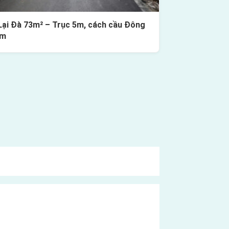
Lại Đà 73m² – Trục 5m, cách cầu Đông
0m