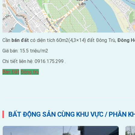
Cần
bán đất
có diện tích 60m2(4,3×14) đất Đông Trù,
Đông H
Giá bán: 15.5 triệu/m2
Chi tiết liên hệ: 0916.175.299 .
Bán Đất
Đông trù
BẤT ĐỘNG SẢN CÙNG KHU VỰC / PHÂN K