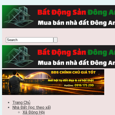
Trang Chủ
Nhà Đất (lọc theo xã)
Xã Đông Hội