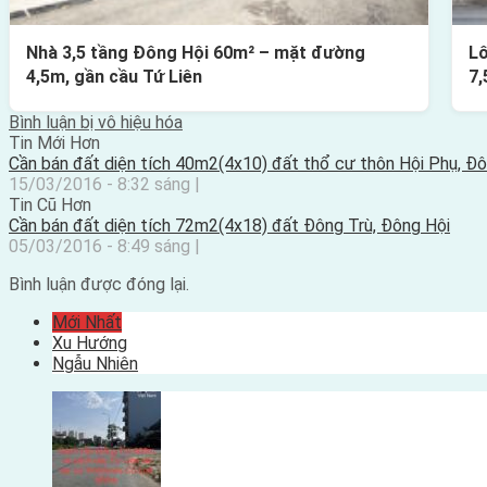
Nhà 3,5 tầng Đông Hội 60m² – mặt đường
Lô
4,5m, gần cầu Tứ Liên
7,
Bình luận bị vô hiệu hóa
Tin Mới Hơn
Cần bán đất diện tích 40m2(4x10) đất thổ cư thôn Hội Phụ, Đô
15/03/2016 - 8:32 sáng |
Tin Cũ Hơn
Cần bán đất diện tích 72m2(4x18) đất Đông Trù, Đông Hội
05/03/2016 - 8:49 sáng |
Bình luận được đóng lại.
Mới Nhất
Xu Hướng
Ngẫu Nhiên