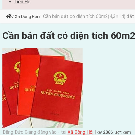
Liên Hệ
Cần bán đất có diện tích 60m2(4,3×14) đất
/ Xã Đông Hội /
Cần bán đất có diện tích 60m2
Đặng Đức Giảng đăng vào - tại
Xã Đông Hội
|
2066
lượt xem