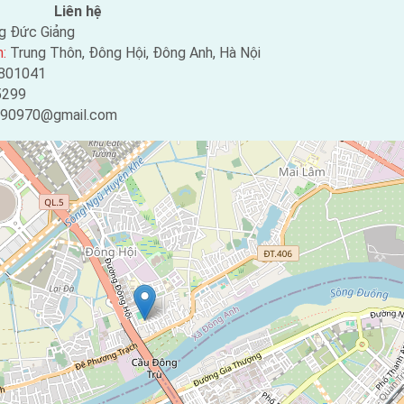
Liên hệ
g Đức Giảng
n:
Trung Thôn, Đông Hội, Đông Anh, Hà Nội
801041
5299
090970@gmail.com