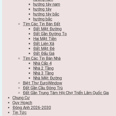
hướng tây nam
hướng tây
hướng tây bắc
hướng bắc
Tìm Các Tin Bán Đất
Đất Mặt Đường
Đất Gần Đường To
Hai Mặt Tiền
Đất Liên Xã
Đất Mặt Đê
Đất Đấu Giá
Tìm Các Tin Bán Nhà
Nhà Cấp 4
Nhà 2 Tầng
Nhà 3 Tầng
Nhà Mặt Đường
Biệt Thự EuroWindow
Đất Gần Cầu Đông Trù
Đất Gần Trung Tâm Hội Chợ Triển Lãm Quốc Gia
Chung Cư
Quy Hoạch
Đông Anh 2026-2030
Tin Tức