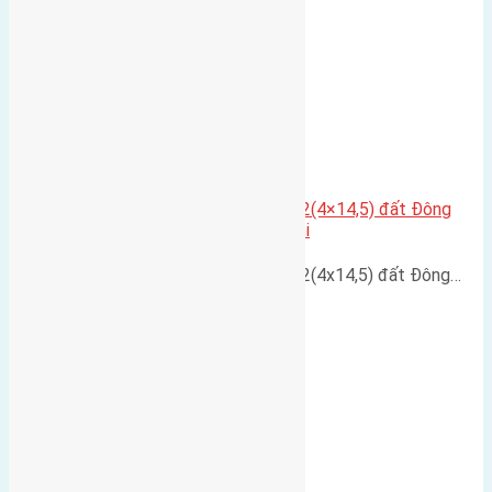
Cần bán nhà cấp 4 diện tích 58m2(4×14,5) đất Đông
Ngàn, Đông Hội, Đông Anh, Hà Nội
Cần bán nhà cấp 4 diện tích 58m2(4x14,5) đất Đông…