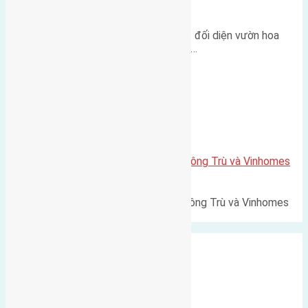
500m
Lô đất tái định cư Mai Hiên 56m² đối diện vườn hoa
500m Diện tích: 56m² (3,5x16m).…
Xã Mai Lâm
Lô đất Lê Xá 103,6m2 gần cầu Đông Trù và Vinhomes
Cổ Loa
Lô đất Lê Xá 103,6m² gần cầu Đông Trù và Vinhomes
Cổ Loa Diện tích: 103,6m²…