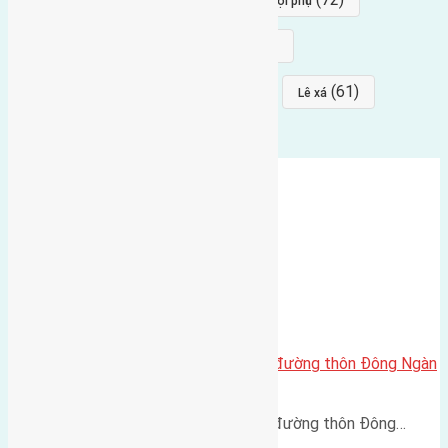
Thái Bình, Mai Lâm, Đông Anh
hội phụ
(68)
(68)
Mai hiên
hướng đông nam
(64)
(64)
(61)
đất đấu giá
Phúc Thọ
Lê xá
Cần bán 73m2 (4×18,3) đất mặt đường thôn Đông Ngàn
Đông Hội
Cần bán 73m2 (4x18,3) đất mặt đường thôn Đông…