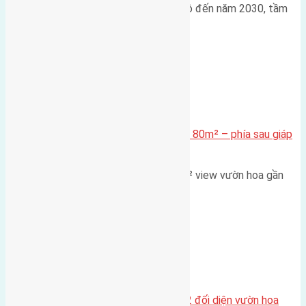
Trong bối cảnh Quy hoạch Thủ đô đến năm 2030, tầm
nhìn 2050 (với trọng tâm…
Xã Mai Lâm
Cần bán Đất đấu giá X2 Thái Bình 80m² – phía sau giáp
đường và vườn hoa
Lô đất đấu giá X2 Thái Bình 80m² view vườn hoa gần
cầu Tứ Liên Diện tích:…
Xã Mai Lâm
Lô đất tái định cư Mai Hiên 56m2 đối diện vườn hoa