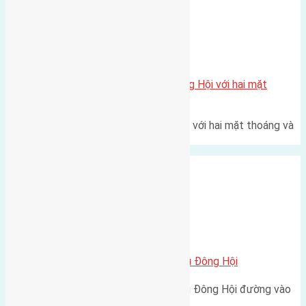
Xã Đông Hội
Một vị trí hiếm còn lại tại X1 Đông Hội với hai mặt
thoáng
Một góc tái định cư X1 Đông Hội với hai mặt thoáng và
trục đường 40m Diện…
Xã Đông Hội
Cần bán 80m2(5×16) đất Hội Phụ Đông Hội
Cần bán 80m2(5x16) đất Hội Phụ Đông Hội đường vào
3m hướng Nam cách đường…