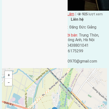
Đặng Đức Giảng đăng vào - tại
Xã Mai Lâm
|
925
lượt xem
Đặc điểm BĐS
Liên hệ
Địa chỉ:
Mai Hiên, Mai
Tên liên lạc:
Đặng Đức Giảng
Lâm, Đông Anh, Hà Nội
Địa chỉ người bán:
Trung Thôn,
Mã số:
3920
Đông Hội, Đông Anh, Hà Nội
Loại tin:
Bán đất
Điện thoại:
0438801041
Ngày đăng:
Mobile:
0916175299
Ngày cập nhật lại:
Email:
31/08/2022 11:49
ducgiang090970@gmail.com
+
−