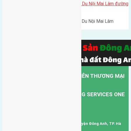
Cần bán 60m2(5×12) đất đấu giá Du Nội Mai Lâm đường
rộng 6m
Cần bán 60m2(5x12) đất đấu giá Du Nội Mai Lâm
đường…
CÔNG TY TNHH MỘT THÀNH VIÊN THƯƠNG MẠI
DỊCH VỤ VẬN TẢI HỒNG HÀ.
HONG HA TRANSPORT TRADING SERVICES ONE
MEMBER COMPANY LIMITED.
Mã số thuế: 0101346678
Trụ sở: thôn Trung Thôn, Xã Đông Hội, Huyện Đông Anh, TP. Hà
Nội, Việt Nam.