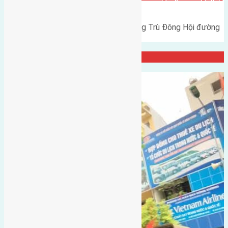
5m
Cần bán 126m2 (8x15,4) đất Đông Trù Đông Hội đường
rộng 5m hướng Tây Nam…
Đại Diện Công ty