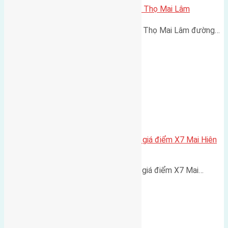
Cần bán 51m2 (3,9×13) đất Phúc Thọ Mai Lâm
Cần bán 51m2 (3,9x13) đất Phúc Thọ Mai Lâm đường…
Cần bán 92,5m2(5×18,5) đất đấu giá điểm X7 Mai Hiên
Mai Lâm đường rộng 6m
Cần bán 92,5m2(5x18,5) đất đấu giá điểm X7 Mai…