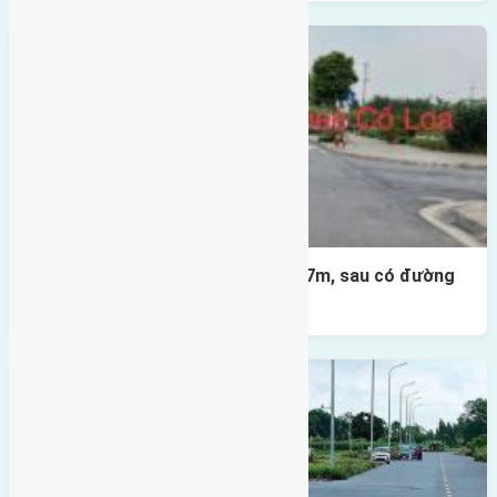
Lô đất X2 Thái Bình 80m² – trục 17m, sau có đường
4m & vườn hoa