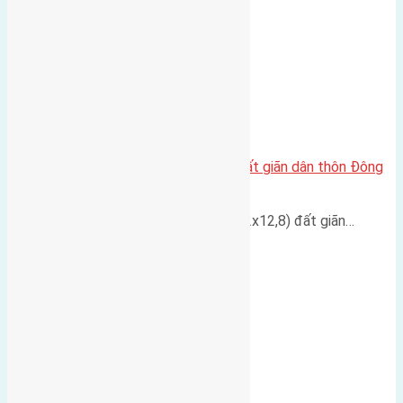
Cần bán đất 105m2 (8,2×12,8) đất giãn dân thôn Đông
Trù, Đông Hội
Cần bán đất diện tích 105m2 (8,2x12,8) đất giãn…