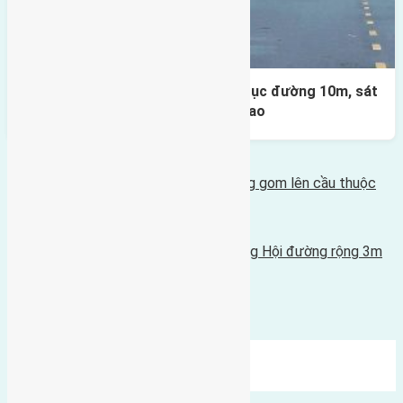
Lô đất đấu giá X1 Lê Xá 80m² – Trục đường 10m, sát
cầu Đông Trù, tiềm năng đầu tư cao
Bình luận bị vô hiệu hóa
Tin Mới Hơn
Cần bán 80m2(6,66x12) đất mặt đường gom lên cầu thuộc
khu X2 Đông Trù Đông Hội
27/09/2022 - 8:46 sáng |
Tin Cũ Hơn
Cần bán 60m2(4x15) đất Tiên Hội, Đông Hội đường rộng 3m
hướng Nam
24/08/2022 - 12:28 chiều |
Bình luận được đóng lại.
Mới Nhất
Xu Hướng
Ngẫu Nhiên