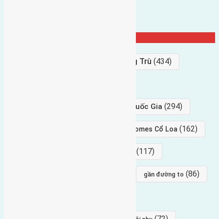
Từ Khóa Nổi Bật
Bán Đất
(927)
Gần Cầu Đông Trù
(434)
hướng tây
(406)
(294)
gần trung tâm hội Chợ triển Lãm Quốc Gia
(239)
(162)
hướng tây nam
gần Vinhomes Cổ Loa
(154)
(117)
hướng nam
hướng tây bắc
(96)
(88)
(86)
hướng bắc
Đông trù
gần đường to
(84)
(82)
đông ngàn
Lại Đà
(77)
(72)