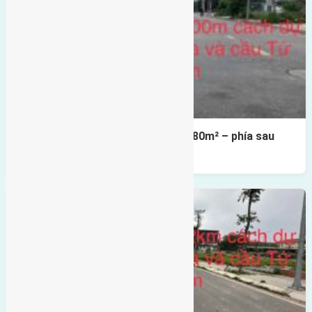
Cần bán Đất đấu giá X2 Thái Bình 80m² – phía sau
giáp đường và vườn hoa