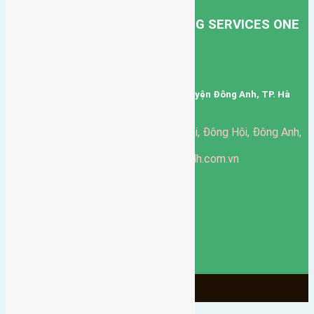
HONG HA TRANSPORT TRADING SERVICES ONE
MEMBER COMPANY LIMITED.
Mã số thuế: 0101346678
Trụ sở: thôn Trung Thôn, Xã Đông Hội, Huyện Đông Anh, TP. Hà
Nội, Việt Nam.
51 Đường Đông Hội, Đông Hội, Đông Anh,
Văn phòng giao dịch:
Hà Nội
https://batdongsandonganh24h.com.vn
Website:
ducgiang090970@gmail.com
Email:
0916-175-299
Hotline:
Chính sách bảo mật
3902
Ngày chạy
130
Tháng hoạt động
10
Năm đã qua
1066
Tin Bán Đất