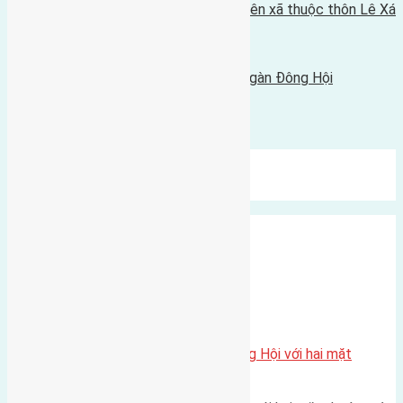
Cần bán 80m2 (8x10) đất mặt đường liên xã thuộc thôn Lê Xá
Mai Lâm
22/08/2016 - 6:24 chiều |
Tin Cũ Hơn
Cần bán 46,5m2 (3,6x12,8) đất Đông Ngàn Đông Hội
21/08/2016 - 4:27 chiều |
Bình luận được đóng lại.
Mới Nhất
Xu Hướng
Ngẫu Nhiên
Xã Đông Hội
Một vị trí hiếm còn lại tại X1 Đông Hội với hai mặt
thoáng