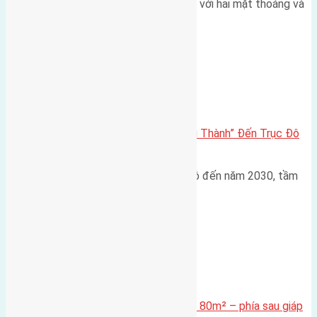
Một góc tái định cư X1 Đông Hội với hai mặt thoáng và
trục đường 40m Diện…
Đông Anh 2026-2030
Đông Anh 2026: Từ “Huyện Ngoại Thành” Đến Trục Đô
Thị Đa Cực – Góc Nhìn Dữ Liệu
Trong bối cảnh Quy hoạch Thủ đô đến năm 2030, tầm
nhìn 2050 (với trọng tâm…
Xã Mai Lâm
Cần bán Đất đấu giá X2 Thái Bình 80m² – phía sau giáp