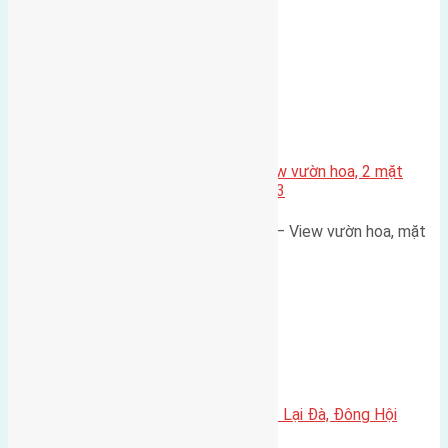
đường rộng 3m hướng Tây…
Xã Mai Lâm
Đất 80m² khu X1 Đông Hội – View vườn hoa, 2 mặt
thoáng, đường rộng 7,5m, vỉa hè 3
Bán lô đất đẹp khu X1 Đông Hội – View vườn hoa, mặt
đường rộng, vị trí…
Xã Đông Hội
Cần bán đất 47.6m2 (3.4×14) đất Lại Đà, Đông Hội