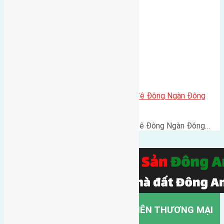
Cần bán 70m2(6×11,6) đất mặt đê Đông Ngàn Đông
Hội đường rộng 5m
Cần bán 70m2(6x11,6) đất mặt đê Đông Ngàn Đông…
CÔNG TY TNHH MỘT THÀNH VIÊN THƯƠNG MẠI
DỊCH VỤ VẬN TẢI HỒNG HÀ.