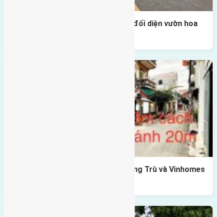
Lô đất tái định cư Mai Hiên 56m2 đối diện vườn hoa
500m
Lô đất Lê Xá 103,6m2 gần cầu Đông Trù và Vinhomes
Cổ Loa