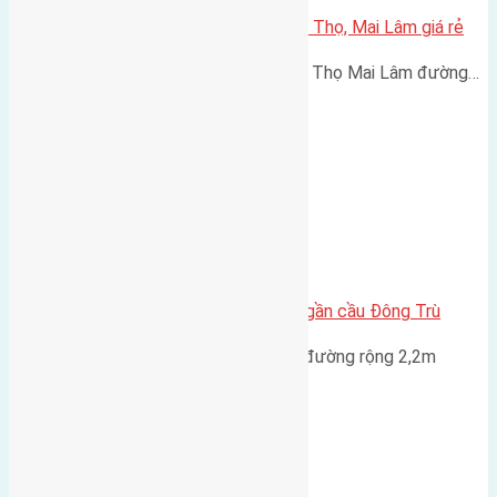
Cần bán 50m2 (3,8×13) đất Phúc Thọ, Mai Lâm giá rẻ
Cần bán 50m2 (3,8x13) đất Phúc Thọ Mai Lâm đường…
Cần bán 36m2 (5×7,2) nhà cấp 4 gần cầu Đông Trù
Cần bán 36m2 (5x7,2) nhà cấp 4 đường rộng 2,2m
hướng…