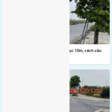
Lô đất đấu giá X1 Lê Xá 80m² – trục 10m, cách cầu
Đông Trù 500m