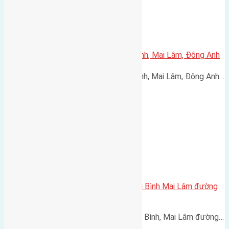
Cần bán 60m2(4×15) đất Thái Bình, Mai Lâm, Đông Anh
Cần bán 60m2(4x15) đất Thái Bình, Mai Lâm, Đông Anh…
Cần bán 80m2(5×16) đất X2 Thái Bình Mai Lâm đường
rộng 7m, vỉa hè 6m
Cần bán 80m2(5x16) đất X2 Thái Bình, Mai Lâm đường…