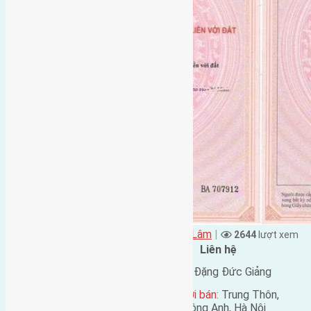
Đặng Đức Giảng đăng vào - tại
Xã Mai Lâm
|
2644
lượt xem
Đặc điểm BĐS
Liên hệ
Địa chỉ:
Du Nội, Mai Lâm,
Tên liên lạc:
Đặng Đức Giảng
Đông Anh, Hà Nội
Địa chỉ người bán:
Trung Thôn,
Mã số:
958
Đông Hội, Đông Anh, Hà Nội