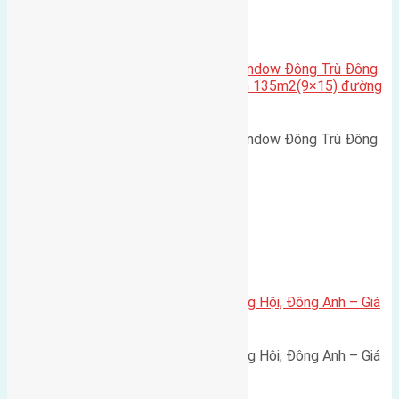
Cầu Đông Trù
,
Xã Đông Hội
Cần bán biệt thự song lập Eurowindow Đông Trù Đông
Hội Đông Anh Tp Hà Nội diện tích 135m2(9×15) đường
rộng 10m vỉa hè 5m
Cần bán biệt thự song lập Eurowindow Đông Trù Đông
Hội Đông Anh Tp Hà Nội diện…
Xã Đông Hội
Bán đất 80m² tái định cư X1 Đông Hội, Đông Anh – Giá
165 triệu/m²
Bán đất 80m² tái định cư X1 Đông Hội, Đông Anh – Giá
165 triệu/m² Thông tin…