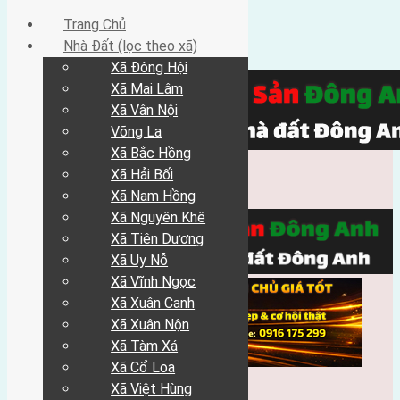
Trang Chủ
Nhà Đất (lọc theo xã)
Xã Đông Hội
Xã Mai Lâm
Xã Vân Nội
Võng La
Xã Bắc Hồng
Xã Hải Bối
Xã Nam Hồng
Xã Nguyên Khê
Xã Tiên Dương
Xã Uy Nỗ
Xã Vĩnh Ngọc
Xã Xuân Canh
Xã Xuân Nộn
Xã Tàm Xá
Xã Cổ Loa
Xã Việt Hùng
Trang Chủ