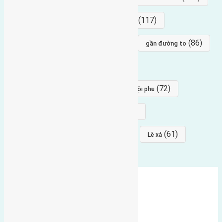
(154)
(117)
hướng nam
hướng tây bắc
(96)
(88)
(86)
hướng bắc
Đông trù
gần đường to
(84)
(82)
đông ngàn
Lại Đà
(77)
(72)
Thái Bình, Mai Lâm, Đông Anh
hội phụ
(68)
(68)
Mai hiên
hướng đông nam
(64)
(64)
(61)
đất đấu giá
Phúc Thọ
Lê xá