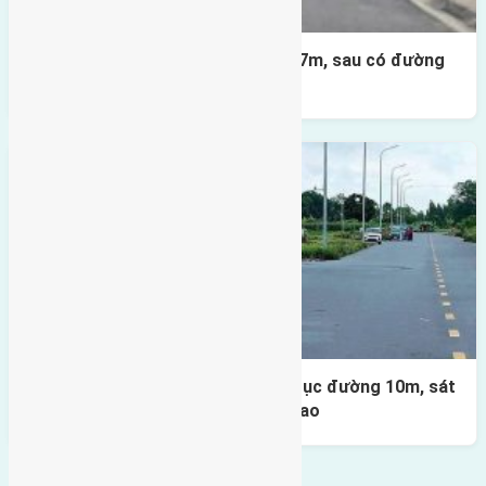
Lô đất X2 Thái Bình 80m² – trục 17m, sau có đường
4m & vườn hoa
Lô đất đấu giá X1 Lê Xá 80m² – Trục đường 10m, sát
cầu Đông Trù, tiềm năng đầu tư cao
Bình luận bị vô hiệu hóa
Tin Mới Hơn