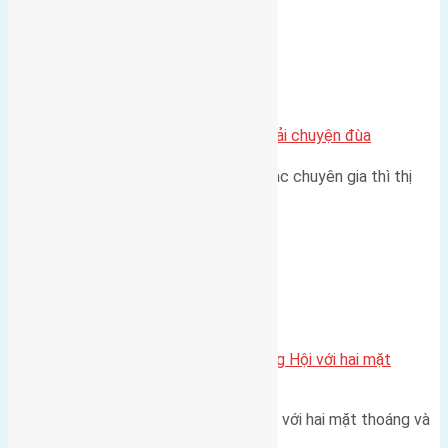
Chung cư
Nhà Đất bán tại Việt Nam đâu phải chuyện đùa
Theo như nhận định chung của các chuyên gia thì thị
trường bất động sản (BĐS)…
Xã Đông Hội
Một vị trí hiếm còn lại tại X1 Đông Hội với hai mặt
thoáng
Một góc tái định cư X1 Đông Hội với hai mặt thoáng và
trục đường 40m Diện…