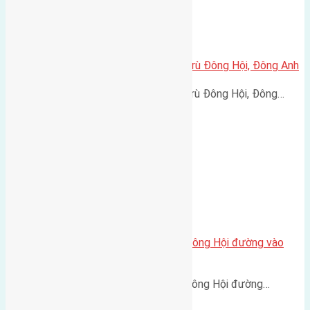
Cần bán 56m2(4×16) đất Đông Trù Đông Hội, Đông Anh
Cần bán 56m2(4x16) đất Đông Trù Đông Hội, Đông…
Cần bán 64m2(8×8) đất Lại Đà, Đông Hội đường vào
2,5m
Cần bán 64m2(8x8) đất Lại Đà, Đông Hội đường…