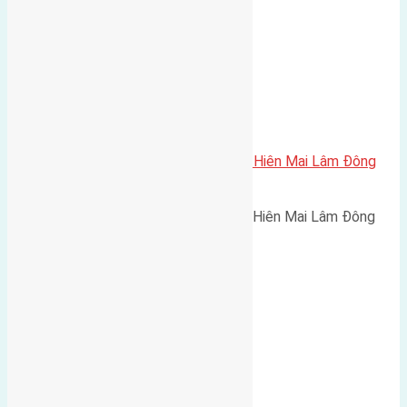
Cần bán 51m2(3,8×13,5) đất Mai Hiên Mai Lâm Đông
Anh
Cần bán 51m2(3,8x13,5) đất Mai Hiên Mai Lâm Đông
Anh…