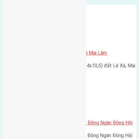
Xã Mai Lâm
Cần bán 42m2 (4×10,5) đất Lê Xá Mai Lâm
Hiện đang có nhu cầu bán 42m2 (4x10,5) đất Lê Xá, Mai
Lâm đường rộng 2,3m hướng…
Xã Đông Hội
Cần bán 50m2 (5×10) đất thổ cư Đông Ngàn Đông Hội
Cần bán 50m2 (5x10) đất thổ cư Đông Ngàn Đông Hội