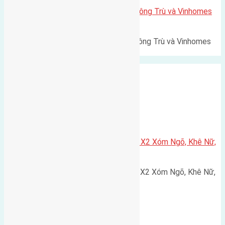
Lô đất Lê Xá 103,6m2 gần cầu Đông Trù và Vinhomes
Cổ Loa
Lô đất Lê Xá 103,6m² gần cầu Đông Trù và Vinhomes
Cổ Loa Diện tích: 103,6m²…
Xã Nguyên Khê
Cần bán 75m2(5×15) đất đấu giá X2 Xóm Ngõ, Khê Nữ,
Nguyên Khê, Huyện Đông Anh
Cần bán 75m2(5x15) đất đấu giá X2 Xóm Ngõ, Khê Nữ,
Nguyên Khê, Huyện Đông Anh.…