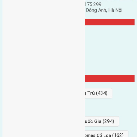
Đặng Đức Giảng: 0916.175.299
Phó chủ nhiệm hội nhà đất huyện Đông Anh, Hà Nội
TRANG CỘNG ĐỒNG
Từ Khóa Nổi Bật
Bán Đất
(927)
Gần Cầu Đông Trù
(434)
hướng tây
(406)
(294)
gần trung tâm hội Chợ triển Lãm Quốc Gia
(239)
(162)
hướng tây nam
gần Vinhomes Cổ Loa