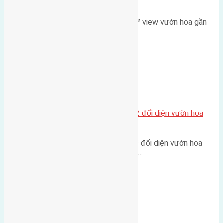
đường và vườn hoa
Lô đất đấu giá X2 Thái Bình 80m² view vườn hoa gần
cầu Tứ Liên Diện tích:…
Xã Mai Lâm
Lô đất tái định cư Mai Hiên 56m2 đối diện vườn hoa
500m
Lô đất tái định cư Mai Hiên 56m² đối diện vườn hoa
500m Diện tích: 56m² (3,5x16m).…
Xã Mai Lâm