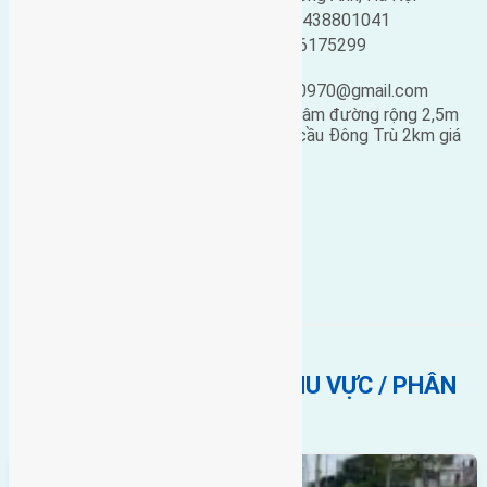
Loại tin:
Bán đất
Điện thoại:
0438801041
Ngày đăng:
Mobile:
0916175299
Ngày cập nhật lại:
Email:
25/02/2019 05:03
ducgiang090970@gmail.com
Cần bán 60m2 (4×15) đất
Du Nội
Mai Lâm đường rộng 2,5m
hướng Nam cách đường to 10m cách cầu Đông Trù 2km giá
12 triệu liên hệ 0916175299
.
Bán Đất
Du Nội
hướng nam
BẤT ĐỘNG SẢN CÙNG KHU VỰC / PHÂN
KHÚC