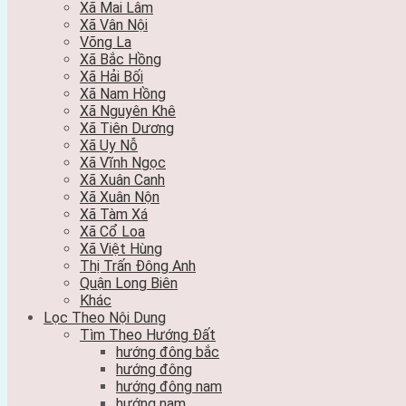
Xã Mai Lâm
Xã Vân Nội
Võng La
Xã Bắc Hồng
Xã Hải Bối
Xã Nam Hồng
Xã Nguyên Khê
Xã Tiên Dương
Xã Uy Nỗ
Xã Vĩnh Ngọc
Xã Xuân Canh
Xã Xuân Nộn
Xã Tàm Xá
Xã Cổ Loa
Xã Việt Hùng
Thị Trấn Đông Anh
Quận Long Biên
Khác
Lọc Theo Nội Dung
Tìm Theo Hướng Đất
hướng đông bắc
hướng đông
hướng đông nam
hướng nam