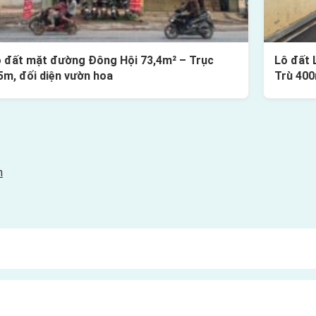
 đất mặt đường Đông Hội 73,4m² – Trục
Lô đất 
5m, đối diện vườn hoa
Trù 40
h