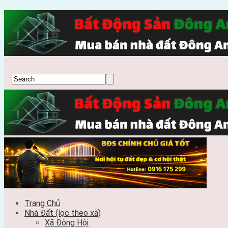
Trang Chủ
Nhà Đất (lọc theo xã)
Xã Đông Hội