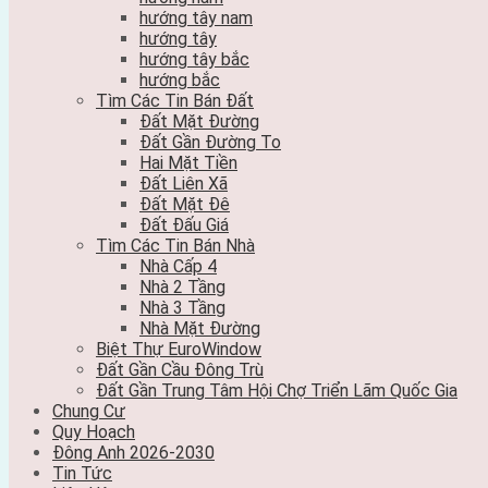
hướng tây nam
hướng tây
hướng tây bắc
hướng bắc
Tìm Các Tin Bán Đất
Đất Mặt Đường
Đất Gần Đường To
Hai Mặt Tiền
Đất Liên Xã
Đất Mặt Đê
Đất Đấu Giá
Tìm Các Tin Bán Nhà
Nhà Cấp 4
Nhà 2 Tầng
Nhà 3 Tầng
Nhà Mặt Đường
Biệt Thự EuroWindow
Đất Gần Cầu Đông Trù
Đất Gần Trung Tâm Hội Chợ Triển Lãm Quốc Gia
Chung Cư
Quy Hoạch
Đông Anh 2026-2030
Tin Tức