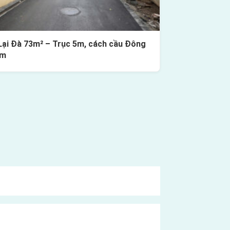
Lại Đà 73m² – Trục 5m, cách cầu Đông
0m