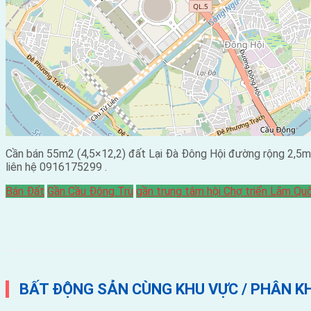
Cần bán 55m2 (4,5×12,2) đất Lại Đà Đông Hội đường rộng 2,5m
liên hệ 0916175299 .
Bán Đất
Gần Cầu Đông Trù
gần trung tâm hội Chợ triển Lãm Qu
BẤT ĐỘNG SẢN CÙNG KHU VỰC / PHÂN K