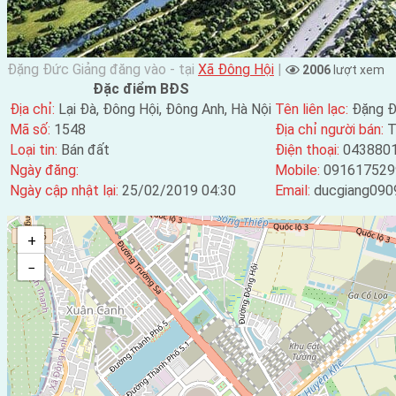
Đặng Đức Giảng đăng vào - tại
Xã Đông Hội
|
2006
lượt xem
Đặc điểm BĐS
Địa chỉ:
Lại Đà, Đông Hội, Đông Anh, Hà Nội
Tên liên lạc:
Đặng Đ
Mã số:
1548
Địa chỉ người bán:
T
Loại tin:
Bán đất
Điện thoại:
043880
Ngày đăng:
Mobile:
091617529
Ngày cập nhật lại:
25/02/2019 04:30
Email:
ducgiang090
+
−