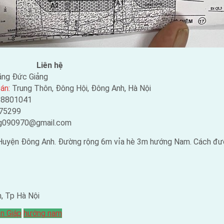
Liên hệ
ng Đức Giảng
án:
Trung Thôn, Đông Hội, Đông Anh, Hà Nội
38801041
75299
g090970@gmail.com
, Huyện Đông Anh. Đường rộng 6m vỉa hè 3m hướng Nam. Cách đ
, Tp Hà Nội
n Giáp
hướng nam