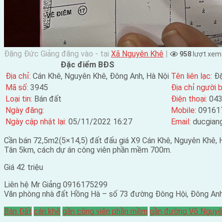
Đặng Đức Giảng đăng vào - tại
Xã Nguyên Khê
|
958
lượt xem
Đặc điểm BĐS
Địa chỉ:
Cán Khê, Nguyên Khê, Đông Anh, Hà Nội
Tên liên lạc:
Đặ
Mã số:
3945
Địa chỉ người b
Loại tin:
Bán đất
Điện thoại:
04
Ngày đăng:
Mobile:
09161
Ngày cập nhật lại:
05/11/2022 16:27
Email:
ducgian
Cần bán 72,5m2(5×14,5) đất đấu giá X9 Cán Khê, Nguyên Khê
Tân 5km, cách dự án công viên phần mềm 700m.
Giá 42 triệu
Liên hệ Mr Giảng 0916175299
Văn phòng nhà đất Hồng Hà – số 73 đường Đông Hội, Đông Anh
Bán Đất
cán khê
gần công viên phần mềm
gần đường Võ Nguyê