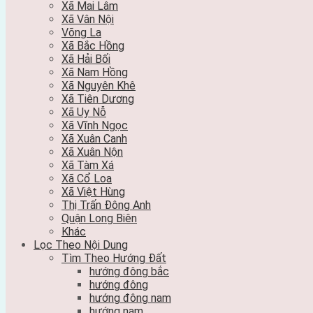
Xã Mai Lâm
Xã Vân Nội
Võng La
Xã Bắc Hồng
Xã Hải Bối
Xã Nam Hồng
Xã Nguyên Khê
Xã Tiên Dương
Xã Uy Nỗ
Xã Vĩnh Ngọc
Xã Xuân Canh
Xã Xuân Nộn
Xã Tàm Xá
Xã Cổ Loa
Xã Việt Hùng
Thị Trấn Đông Anh
Quận Long Biên
Khác
Lọc Theo Nội Dung
Tìm Theo Hướng Đất
hướng đông bắc
hướng đông
hướng đông nam
hướng nam