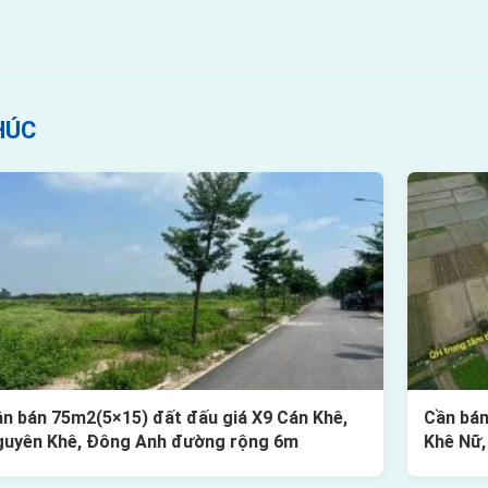
HÚC
n bán 75m2(5×15) đất đấu giá X9 Cán Khê,
Cần bán
uyên Khê, Đông Anh đường rộng 6m
Khê Nữ,