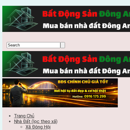
Trang Chủ
Nhà Đất (lọc theo xã)
Xã Đông Hội