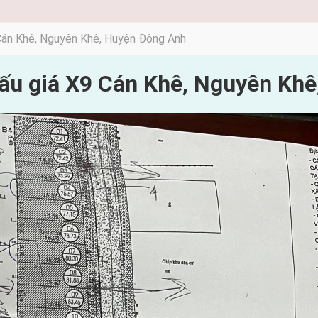
Cán Khê, Nguyên Khê, Huyện Đông Anh
ấu giá X9 Cán Khê, Nguyên Kh