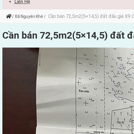
Liên Hệ
Cần bán 72,5m2(5×14,5) đất đấu giá X9 
/ Xã Nguyên Khê /
Cần bán 72,5m2(5×14,5) đất đ