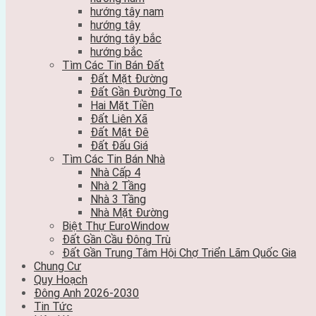
hướng tây nam
hướng tây
hướng tây bắc
hướng bắc
Tìm Các Tin Bán Đất
Đất Mặt Đường
Đất Gần Đường To
Hai Mặt Tiền
Đất Liên Xã
Đất Mặt Đê
Đất Đấu Giá
Tìm Các Tin Bán Nhà
Nhà Cấp 4
Nhà 2 Tầng
Nhà 3 Tầng
Nhà Mặt Đường
Biệt Thự EuroWindow
Đất Gần Cầu Đông Trù
Đất Gần Trung Tâm Hội Chợ Triển Lãm Quốc Gia
Chung Cư
Quy Hoạch
Đông Anh 2026-2030
Tin Tức