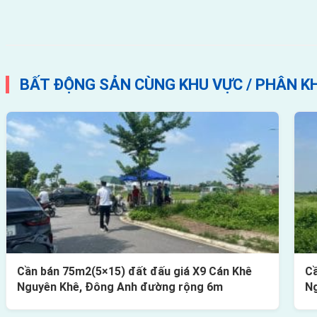
BẤT ĐỘNG SẢN CÙNG KHU VỰC / PHÂN K
Cần bán 75m2(5×15) đất đấu giá X9 Cán Khê
Cầ
Nguyên Khê, Đông Anh đường rộng 6m
Ng