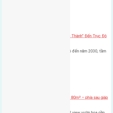
Đông Anh 2026-2030
Đông Anh 2026: Từ “Huyện Ngoại Thành” Đến Trục Đô
Thị Đa Cực – Góc Nhìn Dữ Liệu
Trong bối cảnh Quy hoạch Thủ đô đến năm 2030, tầm
nhìn 2050 (với trọng tâm…
Xã Mai Lâm
Cần bán Đất đấu giá X2 Thái Bình 80m² – phía sau giáp
đường và vườn hoa
Lô đất đấu giá X2 Thái Bình 80m² view vườn hoa gần