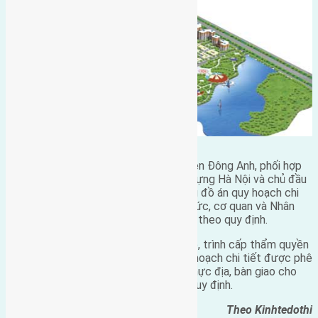
UBND TP Hà Nội cũng giao UBND huyện Đông Anh, phối hợp
với Sở QH-KT và Viện Quy hoạch xây dựng Hà Nội và chủ đầu
tư tổ chức công bố công khai nội dung đồ án quy hoạch chi
tiết đã được phê duyệt cho các tổ chức, cơ quan và Nhân
dân được biết, thực hiện lưu trữ đồ án theo quy định.
Chủ đầu tư có trách nhiệm tổ chức lập, trình cấp thẩm quyền
hồ sơ thiết kế cắm mốc giới theo quy hoạch chi tiết được phê
duyệt, thực hiện cắm mốc giới ngoài thực địa, bàn giao cho
chính quyền địa phương quản lý theo quy định.
Theo Kinhtedothi