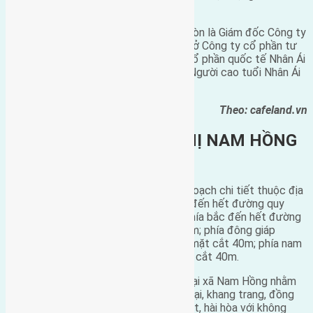
cơ sở nuôi dưỡng, điều dưỡng.
Được biết, bà Nguyễn Thị Kim Thanh còn là Giám đốc Công ty
Cổ phần quốc tế Nhân Ái có cùng trụ sở Công ty cổ phần tư
vấn và dịch vụ xã hội Hà Nội. Công ty Cổ phần quốc tế Nhân Ái
là đơn vị đầu tư Trung tâm Chăm sóc Người cao tuổi Nhân Ái
khá có tiếng ở Hà Nội.
Theo: cafeland.vn
KHU CHỨC NĂNG ĐÔ THỊ NAM HỒNG
– ĐÔNG ANH
Theo đó, khu vực nghiên cứu lập quy hoạch chi tiết thuộc địa
giới hành chính xã Nam Hồng, phía tây đến hết đường quy
hoạch cấp khu vực có mặt cắt 17m; phía bắc đến hết đường
quy hoạch cấp khu vực có mặt cắt 17m; phía đông giáp
đường quy hoạch liên cấp khu vực có mặt cắt 40m; phía nam
đến tim trục đường Nam Hồng có mặt cắt 40m.
Việc phê duyệt khu chức năng đô thị tại xã Nam Hồng nhằm
tạo ra một khu chức năng đô thị hiện đại, khang trang, đồng
bộ về hạ tầng xã hội và hạ tầng kỹ thuật, hài hòa với không