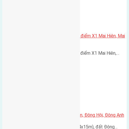
Cần bán 75m2(5×15) đất đấu giá điểm X1 Mai Hiên, Mai
Lâm đường rộng 6m
Cần bán 75m2(5x15) đất đấu giá điểm X1 Mai Hiên,…
Cần bán đất 60m2 đất Đông Ngàn, Đông Hội, Đông Anh
Cấn bán đất có diện tích 60m2 (4x15m), đất Đông…