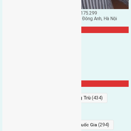
Đặng Đức Giảng: 0916.175.299
Phó chủ nhiệm hội nhà đất huyện Đông Anh, Hà Nội
TRANG CỘNG ĐỒNG
Từ Khóa Nổi Bật
Bán Đất
(927)
Gần Cầu Đông Trù
(434)
hướng tây
(406)
(294)
gần trung tâm hội Chợ triển Lãm Quốc Gia