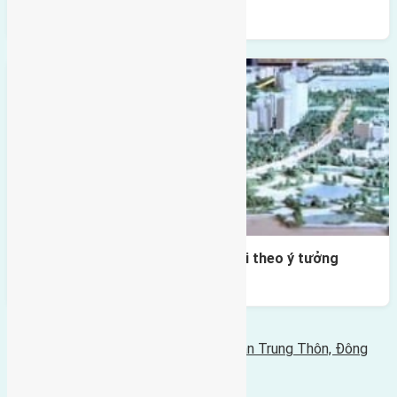
chính cao 108 tầng
Quy hoạch trục Nhật Tân – Nội Bài theo ý tưởng
‘Rồng đuổi ngọc’
Bình luận bị vô hiệu hóa
Tin Mới Hơn
Cần bán 113,5m2(5,9x19,2) đất giãn dân Trung Thôn, Đông
Hội, Đông Anh đường rộng 6m
13/06/2020 - 10:45 sáng |