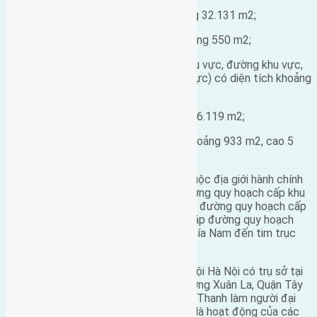
Đất cây xanh khu ở có diện tích khoảng 32.131 m2;
Đất cây xanh nhóm ở có diện tích khoảng 550 m2;
Đất đường giao thông (đường phân khu vực, đường khu vực,
đường chính khu vực, đường liên khu vực) có diện tích khoảng
13.690 m2;
Đất đường nội bộ có diện tích khoảng: 6.119 m2;
Đất bãi đỗ xe tập trung có diện tích khoảng 933 m2, cao 5
tầng.
Khu chức năng đô thị xã Nam Hồng thuộc địa giới hành chính
xã Nam Hồng, có phía Tây đến hết đường quy hoạch cấp khu
vực có mặt cắt 17m; phía Bắc đến hết đường quy hoạch cấp
khu vực có mặt cắt 17m; phía Đông giáp đường quy hoạch
liên cấp khu vực có mặt cắt 40m và phía Nam đến tim trục
đường Nam Hồng có mặt cắt 40m.
Công ty cổ phần tư vấn và dịch vụ xã hội Hà Nội có trụ sở tại
Nhà H10, ngõ 28, đường Xuân La, Phường Xuân La, Quận Tây
Hồ. Công ty này do bà Nguyễn Thị Kim Thanh làm người đại
diện pháp luật và có ngành nghề chính là hoạt động của các