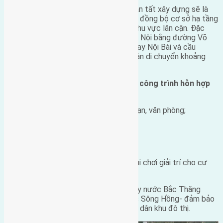
Khu đô thị Nam Hồng Đông Anh khi hoàn tất xây dựng sẽ là
KĐT mới với đầy đủ các tiện ích. Được đồng bộ cơ sở hạ tầng
và kết nối hạ tầng giao thông với các khu vực lân cận. Đặc
biệt được kết nối với khu trung tâm Hà Nội bằng đường Võ
Văn Kiệt. Tuyến đường nối thẳng sân bay Nội Bài và cầu
Thăng Long. Từ cầu Thăng Long chỉ cần di chuyển khoảng
6km là tới khu đô thị Nam Hồng.
Trong khu đô thị sẽ được bố trí các công trình hỗn hợp
như:
Trung tâm dịch vụ thương mại, khách sạn, văn phòng;
Trường học liên cấp.
Chợ trung tâm;
Khuôn viên cây xanh, hồ nước và khu vui chơi giải trí cho cư
dân khu đô thị;
Nguồn nước sạch được cấp từ nhà máy nước Bắc Thăng
Long; Vân Trì và nhà nhà máy nước Bắc Sông Hồng- đảm bảo
nguồn nước sinh hoạt thiết yếu cho cư dân khu đô thị.