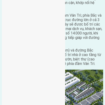
gian kiến trúc cảnh quan các khu vực lân cận, khớp nối hệ
thống hạ tầng trong khu vực.
Phía Nam khu đô thị sẽ tiếp giáp với đầm Vân Trì; phía Bắc và
phía Tây giáp huyện Mê Linh. Dọc các trục đường lớn ở cả 3
phía Đông, Tây và Bắc của khu đô thị này sẽ được bố trí các
công trình công cộng hỗn hợp (thương mại dịch vụ, khách sạn,
văn phòng…) cao từ 9-15 tầng. Với dân số 14.000 người, khi
hình thành sẽ có một mặt dài phía Đông tiếp giáp với đường
Bắc Thăng Long – Nội Bài.
Dọc trục đường Nam Hồng (về phía Nam) và đường Bắc
Thăng Long – Nội Bài (về phía Đông) bố trí nhà ở cao tầng từ
9 -11 tầng. Nhà ở thấp tầng dạng nhà vườn, biệt thự (cao
khoảng 3 tầng) được bố trí thấp dần về phía đầm Vân Trì.