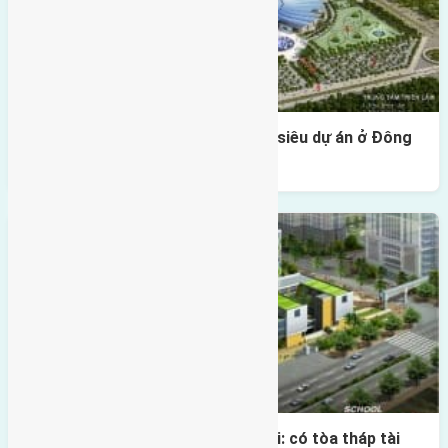
Hà Nội muốn xin Thủ tướng duyệt siêu dự án ở Đông
Anh
Quy hoạch trục Nhật Tân – Nội Bài: có tòa tháp tài