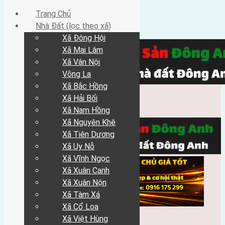
Trang Chủ
Nhà Đất (lọc theo xã)
Xã Đông Hội
Xã Mai Lâm
Xã Vân Nội
Võng La
Xã Bắc Hồng
Xã Hải Bối
Xã Nam Hồng
Xã Nguyên Khê
Xã Tiên Dương
Xã Uy Nỗ
Xã Vĩnh Ngọc
Xã Xuân Canh
Xã Xuân Nộn
Xã Tàm Xá
Xã Cổ Loa
Xã Việt Hùng
Trang Chủ