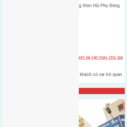
Cần bán 80m2(4x20) đất trục làng thôn Hội Phụ Đông
Hội đường rộng 4,5m hướng…
Tin Tức
Bài trí phong thủy phòng khách đem lại vận may cho gia
chủ
Là trung tâm của ngôi nhà, phòng khách có vai trò quan
trọng là nơi tiếp khách,…
Đại Diện Công ty