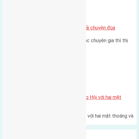
Chung cư
Nhà Đất bán tại Việt Nam đâu phải chuyện đùa
Theo như nhận định chung của các chuyên gia thì thị
trường bất động sản (BĐS)…
Xã Đông Hội
Một vị trí hiếm còn lại tại X1 Đông Hội với hai mặt
thoáng
Một góc tái định cư X1 Đông Hội với hai mặt thoáng và
trục đường 40m Diện…