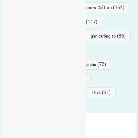
(239)
(162)
hướng tây nam
gần Vinhomes Cổ Loa
(154)
(117)
hướng nam
hướng tây bắc
(96)
(88)
(86)
hướng bắc
Đông trù
gần đường to
(84)
(82)
đông ngàn
Lại Đà
(77)
(72)
Thái Bình, Mai Lâm, Đông Anh
hội phụ
(68)
(68)
Mai hiên
hướng đông nam
(64)
(64)
(61)
đất đấu giá
Phúc Thọ
Lê xá