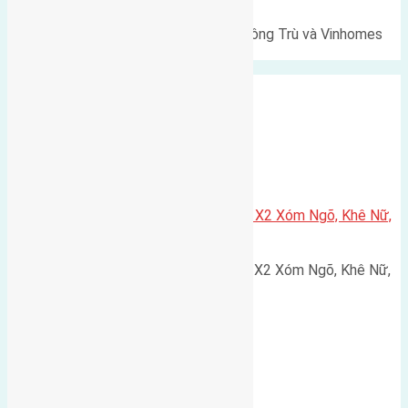
Lô đất Lê Xá 103,6m² gần cầu Đông Trù và Vinhomes
Cổ Loa Diện tích: 103,6m²…
Xã Nguyên Khê
Cần bán 75m2(5×15) đất đấu giá X2 Xóm Ngõ, Khê Nữ,
Nguyên Khê, Huyện Đông Anh
Cần bán 75m2(5x15) đất đấu giá X2 Xóm Ngõ, Khê Nữ,
Nguyên Khê, Huyện Đông Anh.…
Cầu Đông Trù
,
Xã Đông Hội