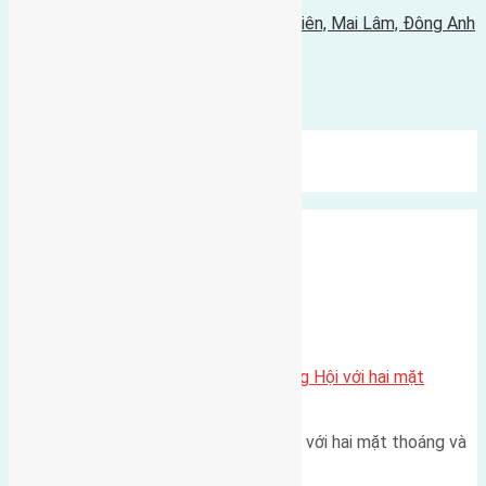
Tin Cũ Hơn
Cần bán 60m2(4x15) đất mặt hồ Mai Hiên, Mai Lâm, Đông Anh
đường vào 5m
09/06/2020 - 4:08 chiều |
Bình luận được đóng lại.
Mới Nhất
Xu Hướng
Ngẫu Nhiên
Xã Đông Hội
Một vị trí hiếm còn lại tại X1 Đông Hội với hai mặt
thoáng
Một góc tái định cư X1 Đông Hội với hai mặt thoáng và
trục đường 40m Diện…