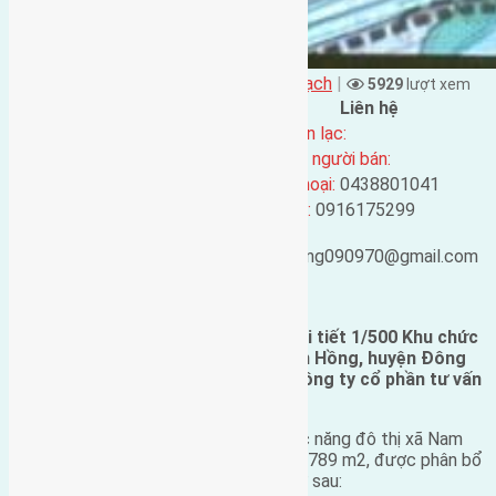
Đặng Đức Giảng đăng vào - tại
Quy Hoạch
|
5929
lượt xem
Đặc điểm BĐS
Liên hệ
Địa chỉ:
Tên liên lạc:
Mã số:
3163
Địa chỉ người bán:
Loại tin:
Quy hoạch
Điện thoại:
0438801041
Ngày đăng:
Mobile:
0916175299
Ngày cập nhật lại:
30/06/2020
Email:
23:39
ducgiang090970@gmail.com
Tin tổng hợp
UBND Hà Nội vừa duyệt
quy hoạch
chi tiết 1/500 Khu chức
năng đô thị xã Nam Hồng tại xã Nam Hồng, huyện Đông
Anh với diện tích khoảng 6,7ha do Công ty cổ phần tư vấn
và dịch vụ xã hội Hà Nội đầu tư.
Theo quy hoạch được duyệt, Khu chức năng đô thị xã Nam
Hồng có tổng diện tích đất khoảng 67.789 m2, được phân bổ
quỹ đất theo các nhóm chức năng như sau: