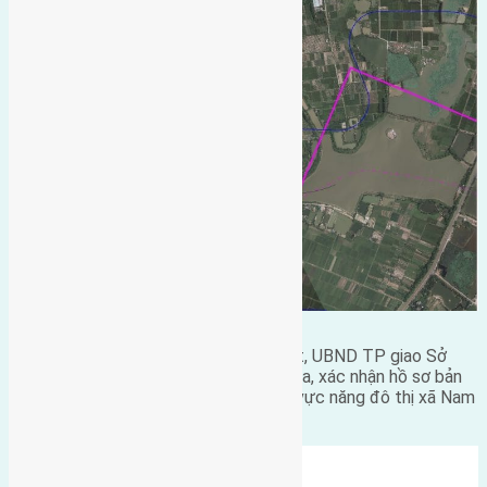
Trên cơ sở Quyết định được phê duyệt, UBND TP giao Sở
QH-KT Hà Nội chịu trách nhiệm kiểm tra, xác nhận hồ sơ bản
vẽ và quy định quản lý theo đồ án khu vực năng đô thị xã Nam
Hồng, tỷ lệ 1/500.