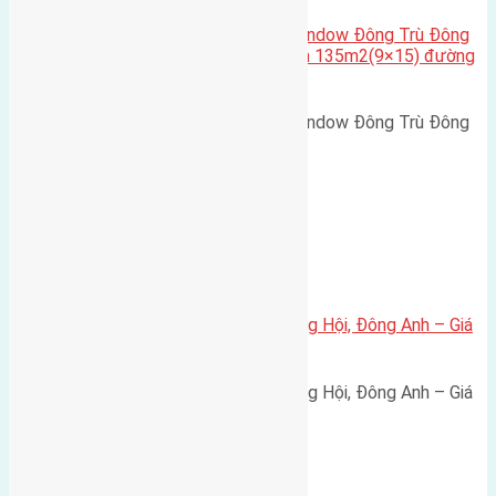
Cần bán biệt thự song lập Eurowindow Đông Trù Đông
Hội Đông Anh Tp Hà Nội diện tích 135m2(9×15) đường
rộng 10m vỉa hè 5m
Cần bán biệt thự song lập Eurowindow Đông Trù Đông
Hội Đông Anh Tp Hà Nội diện…
Xã Đông Hội
Bán đất 80m² tái định cư X1 Đông Hội, Đông Anh – Giá
165 triệu/m²
Bán đất 80m² tái định cư X1 Đông Hội, Đông Anh – Giá
165 triệu/m² Thông tin…