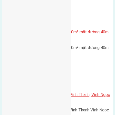
Xã Đông Hội
Lô đất tái định cư X1 Đông Hội 80m² mặt đường 40m
gần cầu Đông Trù
Lô đất tái định cư X1 Đông Hội 80m² mặt đường 40m
gần cầu Đông Trù Diện…
Xã Vĩnh Ngọc
Cần bán 70m(5×14) đất đấu giá Vĩnh Thanh, Vĩnh Ngọc
đường rộng 8m
Cần bán 70m(5x14) đất đấu giá Vĩnh Thanh Vĩnh Ngọc
đường rộng 8m hướng Tây…