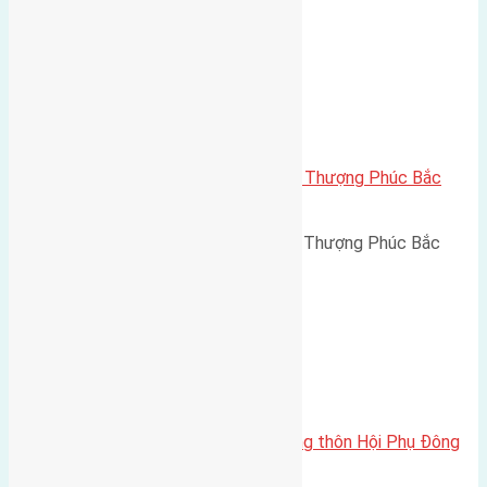
Xã Bắc Hồng
Cần bán 70m2(5×14) đất đấu giá Thượng Phúc Bắc
Hồng Đông Anh đường rộng 6m
Cần bán 70m2(5x14) đất đấu giá Thượng Phúc Bắc
Hồng Đông Anh đường rộng…
Xã Đông Hội
Cần bán 80m2(4×20) đất trục làng thôn Hội Phụ Đông
Hội đường rộng 4,5m