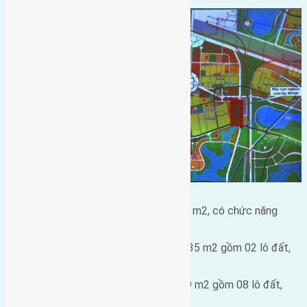
Đất hỗn hợp có diện tích khoảng 1.332 m2, có chức năng
chăm sóc người cao tuổi, cao 5 tầng;
Đất ở biệt thự có diện tích khoảng 3.835 m2 gồm 02 lô đất,
cao 5 tầng;
Đất ở liên kế có diện tích khoảng 9.199 m2 gồm 08 lô đất,
cao 5 tầng;