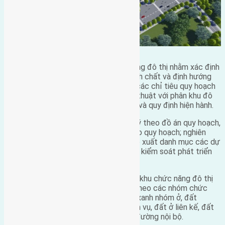
Đồng thời việc phê duyệt khu chức năng đô thị nhằm xác định
chức năng sử dụng đất phù hợp với tính chất và định hướng
phát triển đô thị của khu vực; cân đối các chỉ tiêu quy hoạch
kiến trúc về hạ tầng xã hội, hạ tầng kỹ thuật với phân khu đô
thị N3 theo các tiêu chuẩn, quy chuẩn và quy định hiện hành.
Ngoài ra, việc ban hành quy định quản lý theo đồ án quy hoạch,
làm cơ sở để quản lý dự án đầu tư theo quy hoạch; nghiên
cứu lập dự án đầu tư theo quy định, đề xuất danh mục các dự
án ưu tiên đầu tư, nguồn lực thực hiện, kiểm soát phát triển
và quản lý đô thị.
Khu vực nghiên cứu quy hoạch chi tiết khu chức năng đô thị
xã Nam Hồng, được phân bổ quỹ đất theo các nhóm chức
năng sau: Đất cây xanh khu ở, đất cây xanh nhóm ở, đất
đường giao thông, đất hỗ hợp, đất dịch vụ, đất ở liên kế, đất
biệt thự, đất bãi đỗ xe tập trung, đất đường nội bộ.