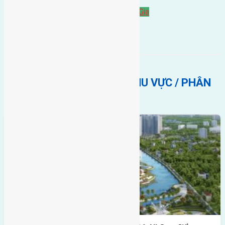
gần trung tâm hội Chợ triển Lãm Quốc Gia
BẤT ĐỘNG SẢN CÙNG KHU VỰC / PHÂN
KHÚC