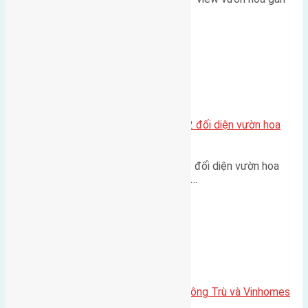
cầu Tứ Liên Diện tích:…
Xã Mai Lâm
Lô đất tái định cư Mai Hiên 56m2 đối diện vườn hoa
500m
Lô đất tái định cư Mai Hiên 56m² đối diện vườn hoa
500m Diện tích: 56m² (3,5x16m).…
Xã Mai Lâm
Lô đất Lê Xá 103,6m2 gần cầu Đông Trù và Vinhomes
Cổ Loa