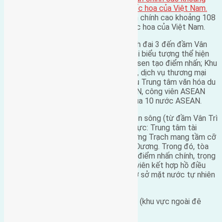
Tháp Tài chính trung tâm là điểm nhấn chính cao khoảng 108
tầng với biểu tượng hoa sen là quốc hoa của Việt Nam.
Đoạn 2 là đô thị ASEAN (từ đường vành đai 3 đến đầm Vân
Trì) bao gồm các khu vực: Tòa tháp đôi biểu tượng thể hiện
cho cửa ngõ đô thị với hình tượng búp sen tạo điểm nhấn; Khu
Trung tâm hội trợ triển lãm thương mại, dịch vụ thương mại
Nam ga Bắc Hồng (quy mô 30,5ha); Khu Trung tâm văn hóa du
lịch dịch vụ ASEAN, làng văn hóa ASEAN, công viên ASEAN
(35ha): tiêu biểu cho văn hóa, lịch sử của 10 nước ASEAN.
Đoạn 3 là đô thị biểu tượng – đô thị bên sông (từ đầm Vân Trì
đến đê sông Hồng) bao gồm các khu vực: Trung tâm tài
chính, thương mại dịch vụ dịch vụ Phương Trạch mang tầm cỡ
quốc tế và khu vực Châu Á- Thái Bình Dương. Trong đó, tòa
Tháp tài chính cao khoảng 108 tầng là điểm nhấn chính, trọng
tâm của khu vực. Tiếp đó là khu Công viên kết hợp hồ điều
hòa Hải Bối; Công viên cây xanh trên cơ sở mặt nước tự nhiên
Đầm Vân Trì, đầm Vĩnh Thanh.
Đoạn 4 là đô thị sinh thái – đô thị nước (khu vực ngoài đê
sông Hồng).