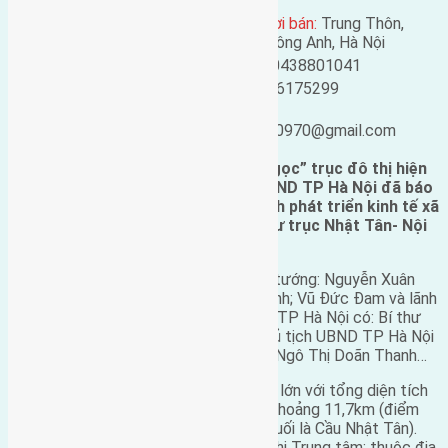
Đông Anh, Hà Nội
Địa chỉ người bán:
Trung Thôn,
Mã số:
76
Đông Hội, Đông Anh, Hà Nội
Loại tin:
Quy hoạch
Điện thoại:
0438801041
Ngày đăng:
Mobile:
0916175299
Ngày cập nhật lại:
Email:
25/02/2019 05:31
ducgiang090970@gmail.com
Với ý tưởng quy hoạch “Rồng đón ngọc” trục đô thị hiện
đại Nhật Tân – Nội Bài, sáng 5/3, UBND TP Hà Nội đã báo
cáo Thủ tướng Chính phủ về tình hình phát triển kinh tế xã
hội 2015 và quy hoạch, cơ chế đầu tư trục Nhật Tân- Nội
Bài.
Tại buổi làm việc còn có các Phó Thủ tướng: Nguyễn Xuân
Phúc; Hoàng Trung Hải; Nguyễn Văn Ninh; Vũ Đức Đam và lãnh
đạo các bộ, ngành trung ương; về phía TP Hà Nội có: Bí thư
Thành ủy Hà Nội Phạm Quang Nghị; Chủ tịch UBND TP Hà Nội
Nguyễn Thế Thảo; Chủ tịch HĐND TP Ngô Thị Doãn Thanh…
Trục
Nhật Tân – Nội Bài
là trục đô thị lớn với tổng diện tích
khoảng 2080 ha; chiều dài toàn tuyến khoảng 11,7km (điểm
đầu là Sân bay quốc tế Nội Bài, điểm cuối là Cầu Nhật Tân).
Khu vực nghiên cứu nằm phía Bắc đô thị Trung tâm; thuộc địa