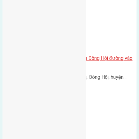
Cần bán 48m2(4×12) đất Hội Phụ Đông Hội đường vào
3m
Cần bán 48m2(4x12) đất Hội Phụ, Đông Hội, huyện…