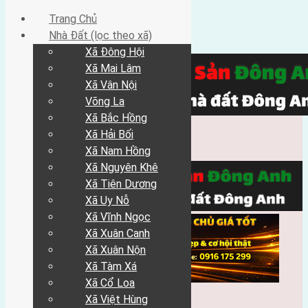
Trang Chủ
Nhà Đất (lọc theo xã)
Xã Đông Hội
Xã Mai Lâm
Xã Vân Nội
Võng La
Xã Bắc Hồng
Xã Hải Bối
Xã Nam Hồng
Xã Nguyên Khê
Xã Tiên Dương
Xã Uy Nỗ
Xã Vĩnh Ngọc
Xã Xuân Canh
Xã Xuân Nộn
Xã Tàm Xá
Xã Cổ Loa
Xã Việt Hùng
Trang Chủ