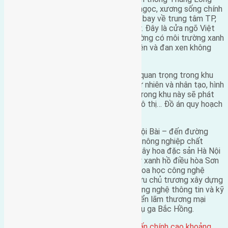
Hà Nội, với ý tưởng chính là Rồng đón ngọc, xương sống chính
là tuyến đường cao tốc kết nối từ Sân bay về trung tâm TP,
đầu Rồng quay về sông Hồng – Hồ Tây. Đây là cửa ngõ Việt
Nam và thế giới, tạo hình ảnh tuyến đường có môi trường xanh
bền vững với dải phân cách trải dài 2 bên và đan xen không
gian cây xanh mặt nước tự nhiên.
Trong đó mặt nước tự nhiên là yếu tố quan trọng trong khu
vực, với ý tưởng khai thác mặt nước tự nhiên và nhân tạo, hình
thành tuyến du lịch đường thủy. Cũng trong khu này sẽ phát
triển tổ hợp TOD theo ga đường sắt đô thị… Đồ án quy hoạch
phân làm 4 đoạn.
Đoạn 1 là đô thị cửa ngõ (từ sân bay Nội Bài – đến đường
Vành đai 3), bao gồm các khu vực: Khu nông nghiệp chất
lượng cao với các trang trại nông sản cây hoa đặc sản Hà Nội
và vùng miền (80ha); Khu công viên cây xanh hồ điều hòa Sơn
Du kết hợp trưng bày các sản phẩm khoa học công nghệ
(55ha). Khu vực này TP đang nghiên cứu chủ trương xây dựng
theo hướng trở thành khu công viên công nghệ thông tin và kỹ
thuật số TP. Khu Trung tâm hội chợ, triển lãm thương mại
nông sản; Trung tâm thương mại dịch vụ ga Bắc Hồng.