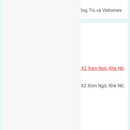
Lô đất Lê Xá 103,6m² gần cầu Đông Trù và Vinhomes
Cổ Loa Diện tích: 103,6m²…
Xã Nguyên Khê
Cần bán 75m2(5×15) đất đấu giá X2 Xóm Ngõ, Khê Nữ,
Nguyên Khê, Huyện Đông Anh
Cần bán 75m2(5x15) đất đấu giá X2 Xóm Ngõ, Khê Nữ,
Nguyên Khê, Huyện Đông Anh.…
Cầu Đông Trù
,
Xã Đông Hội