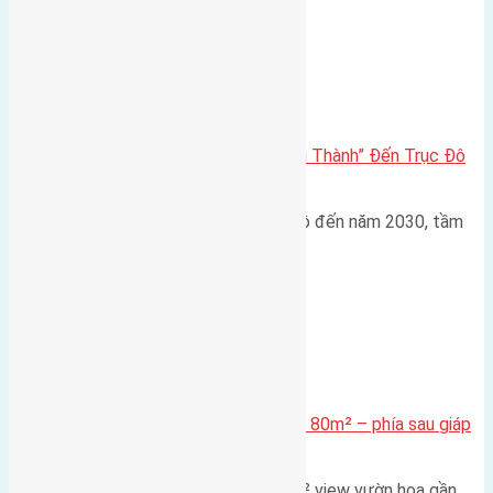
Đông Anh 2026-2030
Đông Anh 2026: Từ “Huyện Ngoại Thành” Đến Trục Đô
Thị Đa Cực – Góc Nhìn Dữ Liệu
Trong bối cảnh Quy hoạch Thủ đô đến năm 2030, tầm
nhìn 2050 (với trọng tâm…
Xã Mai Lâm
Cần bán Đất đấu giá X2 Thái Bình 80m² – phía sau giáp
đường và vườn hoa
Lô đất đấu giá X2 Thái Bình 80m² view vườn hoa gần