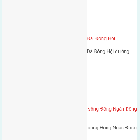
Xã Đông Hội
Cần bán 45m2 (3,5×12,8) đất Lại Đà, Đông Hội
Cần bán 45m2 (3,5x12,8) đất Lại Đà Đông Hội đường
vào 3m hướng Tây cách…
Xã Đông Hội
Cần bán 65m2(4,5×14,5) đất mặt sông Đông Ngàn Đông
Hội đường rộng 3m
Cần bán 65m2(4,5x14,5) đất mặt sông Đông Ngàn Đông
Hội đường rộng 3m hướng…