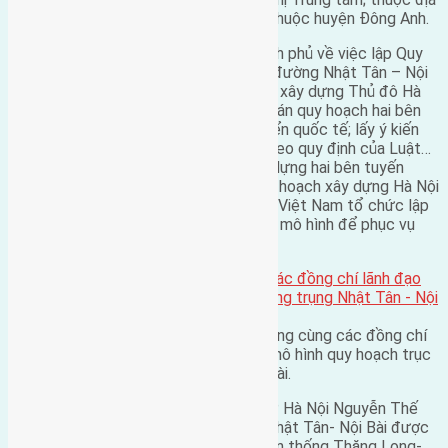
bàn 3 xã của huyện Sóc Sơn và 10 xã thuộc huyện Đông Anh.
Thực hiện chỉ đạo của Thủ tướng Chính phủ về việc lập Quy
hoạch chi tiết xây dựng hai bên tuyến đường Nhật Tân – Nội
Bài (nhằm cụ thể hóa Quy hoạch chung xây dựng Thủ đô Hà
Nội), trong quá trình triển khai, phương án quy hoạch hai bên
tuyến đường đã được tổ chức thi tuyển quốc tế; lấy ý kiến
cộng đồng và các cơ quan liên quan theo quy định của Luật…
Đến nay, hồ sơ Quy hoạch chi tiết xây dựng hai bên tuyến
đường Nhật Tân – Nội Bài do Viện Quy hoạch xây dựng Hà Nội
phối hợp với Công ty TNHH Motor N.A Việt Nam tổ chức lập
cơ bản được hoàn thành, được lắp đặt mô hình để phục vụ
yêu cầu quản lý.
Thủ tướng Chính phủ Nguyễn Tấn Dũng cùng các đồng chí
lãnh đạo Trung ương và Hà Nội xem mô hình quy hoạch trục
Nhật Tân – Nội Bài.
Báo cáo tại hội nghị, Chủ tịch UBND TP Hà Nội Nguyễn Thế
Thảo cho biết: Đồ án quy hoạch trục Nhật Tân- Nội Bài được
lập trên ý tưởng tái hiện hình ảnh truyền thống Thăng Long-