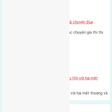
Chung cư
Nhà Đất bán tại Việt Nam đâu phải chuyện đùa
Theo như nhận định chung của các chuyên gia thì thị
trường bất động sản (BĐS)…
Xã Đông Hội
Một vị trí hiếm còn lại tại X1 Đông Hội với hai mặt
thoáng
Một góc tái định cư X1 Đông Hội với hai mặt thoáng và
trục đường 40m Diện…