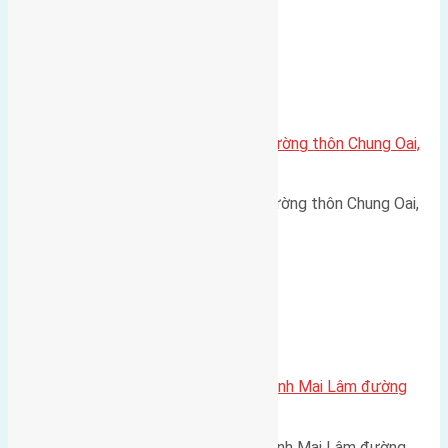
Xã Tiên Dương
Cần bán 60m2 (4×15) đất mặt đường thôn Chung Oai,
Tiên Dương đường rộng 8m
Cần bán 60m2 (4x15) đất mặt đường thôn Chung Oai,
Tiên Dương đường rộng 8m…
Xã Mai Lâm
Cần bán 75m2 (5×15) đất Thái Bình Mai Lâm đường
rộng 2,3m
Cần bán 75m2 (5x15) đất Thái Bình Mai Lâm đường