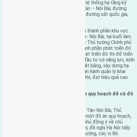
Khu vực triển khai đồ án quy hoạch có hệ thống hạ tầng kỹ
thuật hiện đại như tuyến đường Nhật Tân – Nội Bài; đường
vành đai 3; đường 5 kéo dài; Các tuyến đường sắt quốc gia,
đường sắt đô thị đi qua.
Về cơ chế chính sách đầu tư các dự án thành phần khu vực
phát triển đô thị 2 bên đường Nhật Tân- Nội Bài, tại buổi làm
việc, Chủ tịch UBND TP Hà Nội đề xuất Thủ tướng Chính phủ
chấp thuận phân chia thành 8 dự án thành phần phát triển đô
thị và thành lập Ban quản lý Khu vực phát triển đô thị để triển
khai thực hiện; cho phép lựa chọn nhà đầu tư có năng lực, kinh
nghiệm, khả năng ứng vốn giải phóng mặt bằng, xây dựng hạ
tầng khung, có năng lực xây dựng và vận hành quản lý khai
thác sau đầu tư, có đề xuất dự án khả thi, đạt hiệu quả cao
nhất về kinh tế xã hội.
Thủ tướng yêu cầu Hà Nội hoàn thiện quy hoạch để có đô
thị Bắc Hà Nội xứng tầm Thủ đô
Về quy hoạch, cơ chế đầu tư trục Nhật Tân-Nội Bài, Thủ
tướng Nguyễn Tấn Dũng nêu rõ: Đây là một đồ án quy hoạch,
không phải là một dự án đầu tư. Chính phủ đồng ý về chủ
trương, nguyên tắc phát triển khu đô thị, đề nghị Hà Nội tiếp
thu ý kiến đóng góp của các Phó Thủ tướng, các vị Bộ