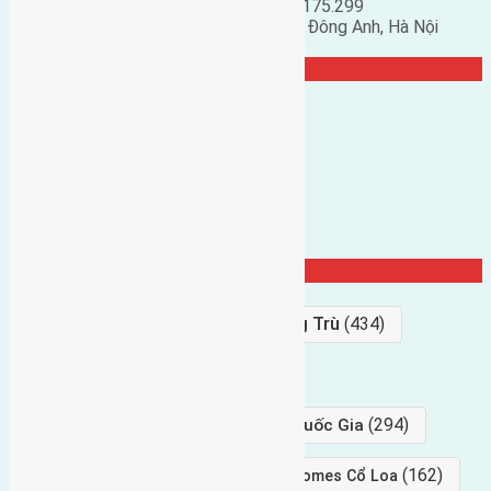
Đặng Đức Giảng: 0916.175.299
Phó chủ nhiệm hội nhà đất huyện Đông Anh, Hà Nội
TRANG CỘNG ĐỒNG
Từ Khóa Nổi Bật
Bán Đất
(927)
Gần Cầu Đông Trù
(434)
hướng tây
(406)
(294)
gần trung tâm hội Chợ triển Lãm Quốc Gia
(239)
(162)
hướng tây nam
gần Vinhomes Cổ Loa