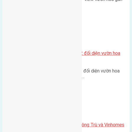
cầu Tứ Liên Diện tích:…
Xã Mai Lâm
Lô đất tái định cư Mai Hiên 56m2 đối diện vườn hoa
500m
Lô đất tái định cư Mai Hiên 56m² đối diện vườn hoa
500m Diện tích: 56m² (3,5x16m).…
Xã Mai Lâm
Lô đất Lê Xá 103,6m2 gần cầu Đông Trù và Vinhomes
Cổ Loa