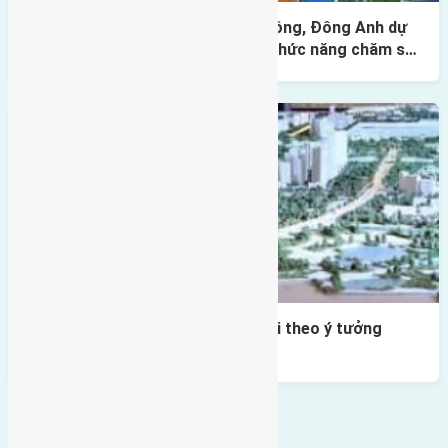
Hà Nội duyệt quy hoạch xã Nam Hồng, Đông Anh dự
án khu biệt thự, liền kề đính kèm chức năng chăm sóc
người cao tuổi
Quy hoạch trục Nhật Tân – Nội Bài theo ý tưởng
‘Rồng đuổi ngọc’
Bình luận bị vô hiệu hóa
Tin Mới Hơn
Đất Đông Anh sốt không do đồn thổi