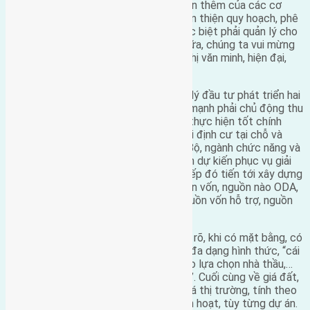
trưởng, các đại biểu và có thể lấy ý kiến thêm của các cơ
quan, đơn vị, tổ chức, đoàn thể để hoàn thiện quy hoạch, phê
duyệt quy hoạch theo thẩm quyền. Đặc biệt phải quản lý cho
tốt “để rồi 20 năm nữa, hoặc 15 năm nữa, chúng ta vui mừng
thấy rằng đô thị Bắc Hà Nội thành đô thị văn minh, hiện đại,
xứng tầm với Thủ đô”.
Về cơ chế chính sách đặc thù và quản lý đầu tư phát triển hai
bên đường Nhật Tân, Thủ tướng nhấn mạnh phải chủ động thu
hồi đất, nhà nước đứng ra thu hồi đất, thực hiện tốt chính
sách đền bù, tái định cư, tinh thần là tái định cư tại chỗ và
“trách nhiệm của Chính phủ, cùng các Bộ, ngành chức năng và
Hà Nội phải tính cho ra được nguồn vốn dự kiến phục vụ giải
phóng mặt bằng khoảng 11 nghìn tỷ; tiếp đó tiến tới xây dựng
hạ tầng theo nguyên tắc đa dạng nguồn vốn, nguồn nào ODA,
nguồn nào vốn ngân sách nhà nước, nguồn vốn hỗ trợ, nguồn
của địa phương, nguồn BOT…”.
Thủ tướng Nguyễn Tấn Dũng cũng nêu rõ, khi có mặt bằng, có
hạ tầng; việc thu hút đầu tư cũng phải đa dạng hình thức, “cái
nào đấu thầu, cái nào chào thầu, cái nào lựa chọn nhà thầu,…
phải xác định rõ và phải tùy theo dự án”. Cuối cùng về giá đất,
Thủ tướng nhấn mạnh, nguyên tắc là giá thị trường, tính theo
mục đích sử dụng, nhưng cũng phải linh hoạt, tùy từng dự án.