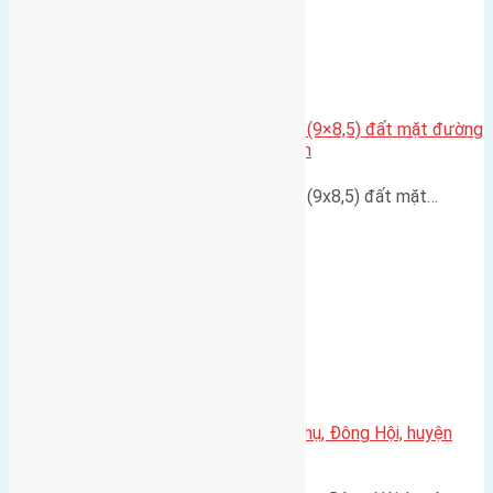
Cần bán đất có diện tích 76,5m2 (9×8,5) đất mặt đường
phường Thượng Thanh, Long Biên
Cần bán đất có diện tích 76,5m2 (9x8,5) đất mặt…
Cần bán 98m2(5×19,6) đất Hội Phụ, Đông Hội, huyện
Đông Anh