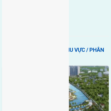
.
nhật tân
quy hoạch
BẤT ĐỘNG SẢN CÙNG KHU VỰC / PHÂN
KHÚC