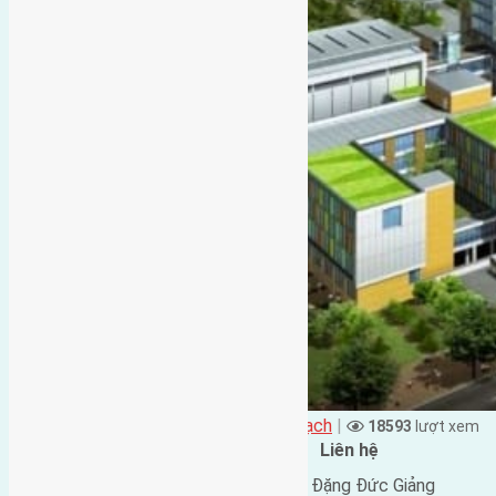
Đặng Đức Giảng đăng vào - tại
Quy Hoạch
|
18593
lượt xem
Đặc điểm BĐS
Liên hệ
Địa chỉ:
Nhật Tân, Nội Bài,
Tên liên lạc:
Đặng Đức Giảng