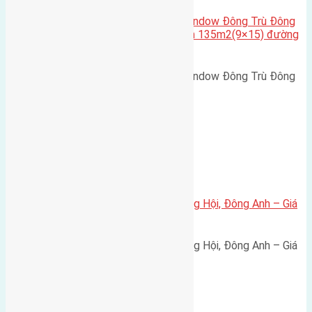
Cần bán biệt thự song lập Eurowindow Đông Trù Đông
Hội Đông Anh Tp Hà Nội diện tích 135m2(9×15) đường
rộng 10m vỉa hè 5m
Cần bán biệt thự song lập Eurowindow Đông Trù Đông
Hội Đông Anh Tp Hà Nội diện…
Xã Đông Hội
Bán đất 80m² tái định cư X1 Đông Hội, Đông Anh – Giá
165 triệu/m²
Bán đất 80m² tái định cư X1 Đông Hội, Đông Anh – Giá
165 triệu/m² Thông tin…