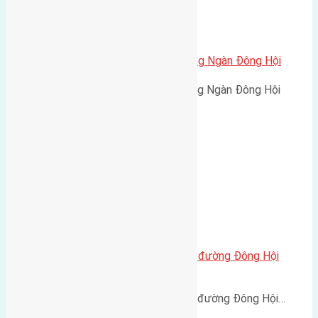
Cần bán 45m2 (3,75×12) đất Đông Ngàn Đông Hội
Cần bán 45m2 (3,75x12) đất Đông Ngàn Đông Hội
đường…
Cần bán 86m2(3,45×25) đất mặt đường Đông Hội
đường trước mặt 8m
Cần bán 86m2(3,45x25) đất mặt đường Đông Hội…