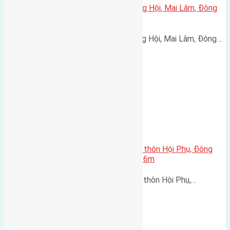
Cần bán 80m2(5×16) đất X1 Đông Hội, Mai Lâm, Đông
Anh đường rộng 7,5m
Cần bán 80m2(5x16) đất X1 Đông Hội, Mai Lâm, Đông…
Cần bán 80m2(5×16) đất đấu giá thôn Hội Phụ, Đông
Hội, huyện Đông Anh đường rộng 6m
Cần bán 80m2(5x16) đất đấu giá thôn Hội Phụ,…