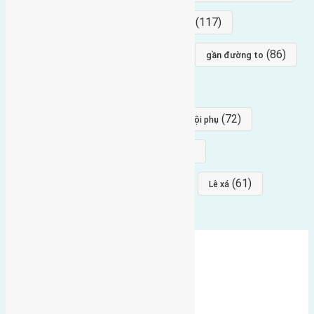
(154)
(117)
hướng nam
hướng tây bắc
(96)
(88)
(86)
hướng bắc
Đông trù
gần đường to
(84)
(82)
đông ngàn
Lại Đà
(77)
(72)
Thái Bình, Mai Lâm, Đông Anh
hội phụ
(68)
(68)
Mai hiên
hướng đông nam
(64)
(64)
(61)
đất đấu giá
Phúc Thọ
Lê xá