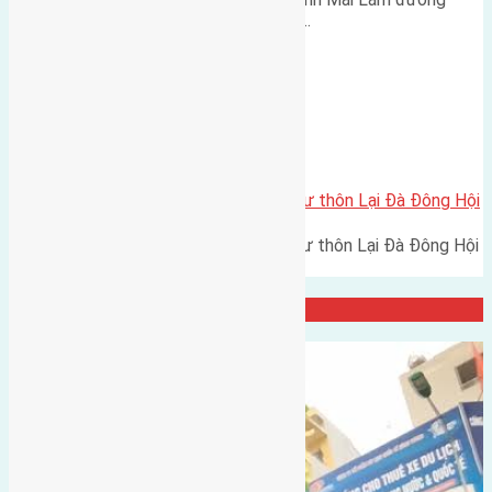
rộng 2,3m hướng Tây Nam cách…
Xã Đông Hội
Cần bán 63m2(4,5×14) đất thổ cư thôn Lại Đà Đông Hội
Cần bán 63m2(4,5x14) đất thổ cư thôn Lại Đà Đông Hội
đường rộng 2,6m và…
Đại Diện Công ty