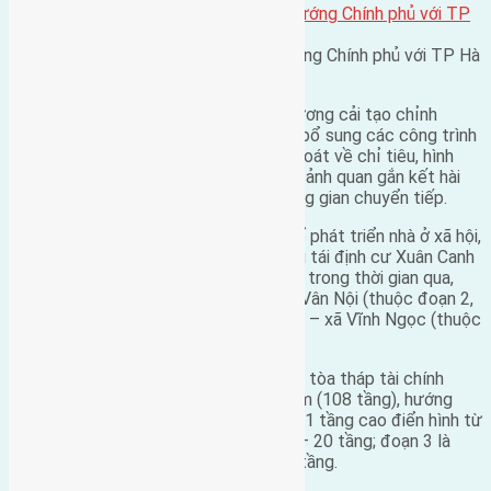
Quang cảnh buổi làm việc của Thủ tướng Chính phủ với TP Hà
Nội.
Với khu vực dân cư hiện có, TP chủ trương cải tạo chỉnh
trang, mở rộng tuyến đường ngõ xóm, bổ sung các công trình
hạ tầng kỹ thuật, hạ tầng xã hội; kiểm soát về chỉ tiêu, hình
thức kiến trúc và tổ chức không gian cảnh quan gắn kết hài
hòa với khu vực xây mới bằng các không gian chuyển tiếp.
TP cũng dự kiến dành khoảng 40 ha để phát triển nhà ở xã hội,
nhà ở tái định cư. Trong đó, ngoài 2 khu tái định cư Xuân Canh
(10ha) và Vĩnh Ngọc (6ha) đã triển khai trong thời gian qua,
phát triển 2 khu tại thôn Viên Nội – xã Vân Nội (thuộc đoạn 2,
diện tích khoảng 7-9ha), thôn
Ngọc Chi
– xã Vĩnh Ngọc (thuộc
đoạn 3, diện tích khoảng 10-12ha).
Chiều cao dọc tuyến được tổ chức lấy tòa tháp tài chính
Phương Trạch làm điểm nhấn trọng tâm (108 tầng), hướng
thấp dần về phía sân bay. Cụ thể, đoạn 1 tầng cao điển hình từ
3-7 tầng; đoạn 2 tầng cao điển hình 9 – 20 tầng; đoạn 3 là
tháp tài chính với tầng cao tối đa 108 tầng.