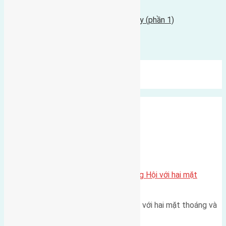
17/12/2015 - 3:51 chiều |
Tin Cũ Hơn
Bất động sản dưới lăng kính Phong thủy (phần 1)
17/12/2015 - 3:26 chiều |
Bình luận được đóng lại.
Mới Nhất
Xu Hướng
Ngẫu Nhiên
Xã Đông Hội
Một vị trí hiếm còn lại tại X1 Đông Hội với hai mặt
thoáng
Một góc tái định cư X1 Đông Hội với hai mặt thoáng và
trục đường 40m Diện…