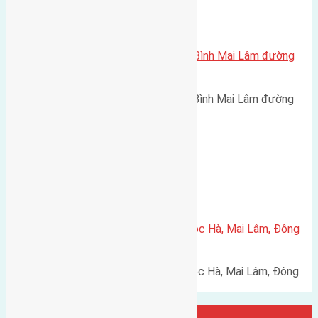
Xã Mai Lâm
Cần bán 42m2(4×10,5) đất Thái Bình Mai Lâm đường
rộng 2,5m
Cần bán 42m2(4x10,5) đất Thái Bình Mai Lâm đường
rộng 2,5m hướng Đông Bắc…
Xã Mai Lâm
Cần bán 60m2(4×15) đất thôn Lộc Hà, Mai Lâm, Đông
Anh đường rộng 3m
Cần bán 60m2(4x15) đất thôn Lộc Hà, Mai Lâm, Đông
Anh đường rộng 3m hướng…
Đại Diện Công ty