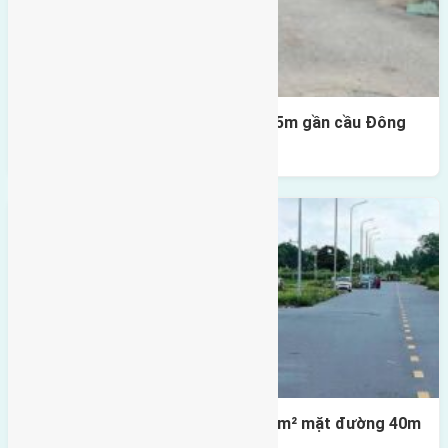
Lô đất Lại Đà 52m2 mặt đường 4,5m gần cầu Đông
Trù
Lô đất tái định cư X1 Đông Hội 80m² mặt đường 40m
gần cầu Đông Trù