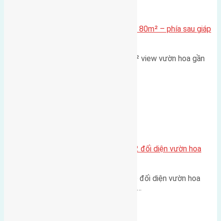
Xã Mai Lâm
Cần bán Đất đấu giá X2 Thái Bình 80m² – phía sau giáp
đường và vườn hoa
Lô đất đấu giá X2 Thái Bình 80m² view vườn hoa gần
cầu Tứ Liên Diện tích:…
Xã Mai Lâm
Lô đất tái định cư Mai Hiên 56m2 đối diện vườn hoa
500m
Lô đất tái định cư Mai Hiên 56m² đối diện vườn hoa
500m Diện tích: 56m² (3,5x16m).…