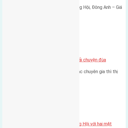
Bán đất 80m² tái định cư X1 Đông Hội, Đông Anh – Giá
165 triệu/m² Thông tin…
Chung cư
Nhà Đất bán tại Việt Nam đâu phải chuyện đùa
Theo như nhận định chung của các chuyên gia thì thị
trường bất động sản (BĐS)…
Xã Đông Hội
Một vị trí hiếm còn lại tại X1 Đông Hội với hai mặt