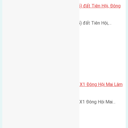
Cần bán đất diện tích 60m2(4×15) đất Tiên Hội, Đông
Hội
Cần bán đất diện tích 60m2(4x15) đất Tiên Hội,…
Cần bán 80m2(5×16) đất dịch vụ X1 Đông Hội Mai Lâm
Đông Anh đường rộng 7m
Cần bán 80m2(5x16) đất dịch vụ X1 Đông Hội Mai…