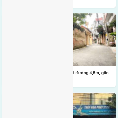
Nhà 3,5 tầng Đông Hội 60m² – mặt đường 4,5m, gần
cầu Tứ Liên