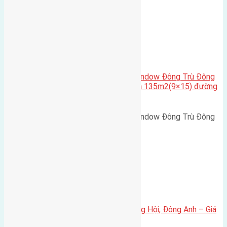
Cầu Đông Trù
,
Xã Đông Hội
Cần bán biệt thự song lập Eurowindow Đông Trù Đông
Hội Đông Anh Tp Hà Nội diện tích 135m2(9×15) đường
rộng 10m vỉa hè 5m
Cần bán biệt thự song lập Eurowindow Đông Trù Đông
Hội Đông Anh Tp Hà Nội diện…
Xã Đông Hội
Bán đất 80m² tái định cư X1 Đông Hội, Đông Anh – Giá
165 triệu/m²