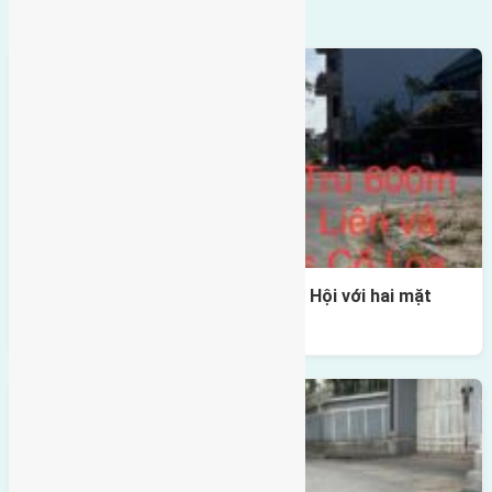
KHÚC
Một vị trí hiếm còn lại tại X1 Đông Hội với hai mặt
thoáng