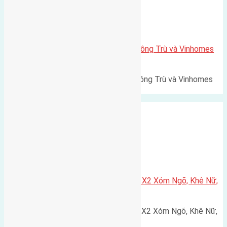
Xã Mai Lâm
Lô đất Lê Xá 103,6m2 gần cầu Đông Trù và Vinhomes
Cổ Loa
Lô đất Lê Xá 103,6m² gần cầu Đông Trù và Vinhomes
Cổ Loa Diện tích: 103,6m²…
Xã Nguyên Khê
Cần bán 75m2(5×15) đất đấu giá X2 Xóm Ngõ, Khê Nữ,
Nguyên Khê, Huyện Đông Anh
Cần bán 75m2(5x15) đất đấu giá X2 Xóm Ngõ, Khê Nữ,
Nguyên Khê, Huyện Đông Anh.…