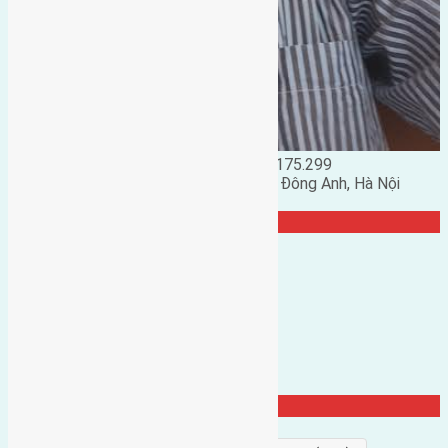
Đặng Đức Giảng: 0916.175.299
Phó chủ nhiệm hội nhà đất huyện Đông Anh, Hà Nội
TRANG CỘNG ĐỒNG
Từ Khóa Nổi Bật