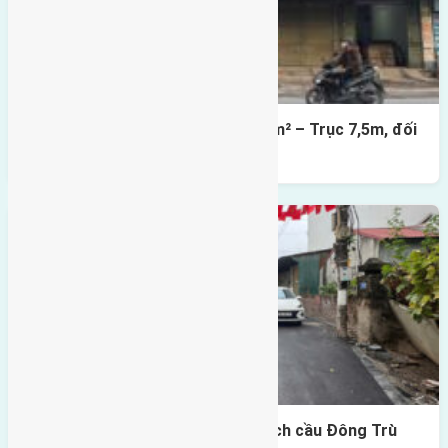
Lô đất mặt đường Đông Hội 73,4m² – Trục 7,5m, đối
diện vườn hoa
Lô đất Lại Đà 73m² – Trục 5m, cách cầu Đông Trù