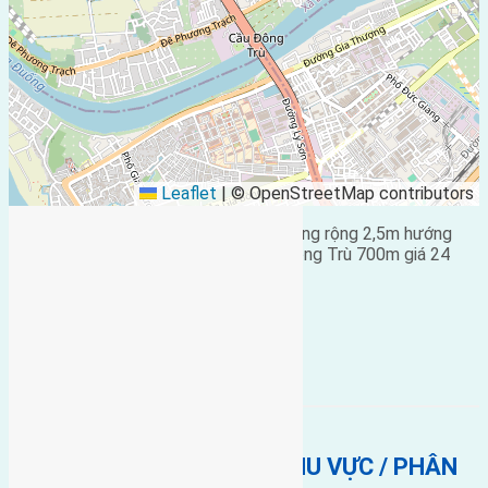
Leaflet
|
© OpenStreetMap contributors
Cần bán nhà hai tầng 75m2 (5×15) đường rộng 2,5m hướng
Đông cách đường to 15m cách cầu Đông Trù 700m giá 24
triệu liên hệ 0916175299 .
Bán Nhà
Gần Cầu Đông Trù
nhà 2 tầng
BẤT ĐỘNG SẢN CÙNG KHU VỰC / PHÂN