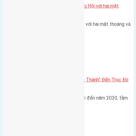
Một vị trí hiếm còn lại tại X1 Đông Hội với hai mặt
thoáng
Một góc tái định cư X1 Đông Hội với hai mặt thoáng và
trục đường 40m Diện…
Đông Anh 2026-2030
Đông Anh 2026: Từ “Huyện Ngoại Thành” Đến Trục Đô
Thị Đa Cực – Góc Nhìn Dữ Liệu
Trong bối cảnh Quy hoạch Thủ đô đến năm 2030, tầm
nhìn 2050 (với trọng tâm…