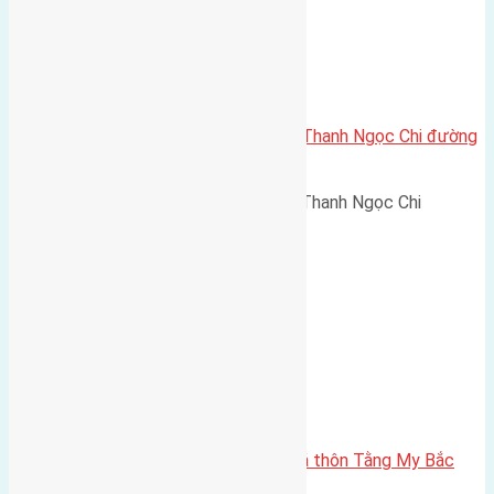
Cần bán 63m2(4,5×14) đất Vĩnh Thanh Ngọc Chi đường
rộng 3 m
Cần bán 63m2(4,5x14) đất Vĩnh Thanh Ngọc Chi
đường…
Cần bán 80m2 (5×16) đất đấu giá thôn Tằng My Bắc
Hồng