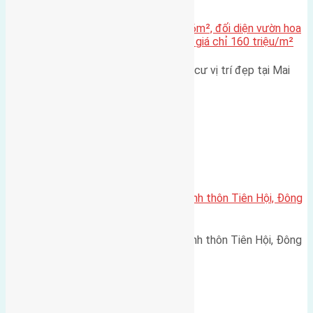
Bán đất tái định cư Mai Hiên – 56m², đối diện vườn hoa
500m² – Đường 7,5m, vỉa hè 4m, giá chỉ 160 triệu/m²
Chính chủ cần bán lô đất tái định cư vị trí đẹp tại Mai
Hiên, Mai Lâm,…
Xã Đông Hội
Cần bán 84m (7×12) đất trục chính thôn Tiên Hội, Đông
Hội đường rộng 5,5m
Cần bán 84m (7x12) đất trục chính thôn Tiên Hội, Đông
Hội đường rộng 5,5m…