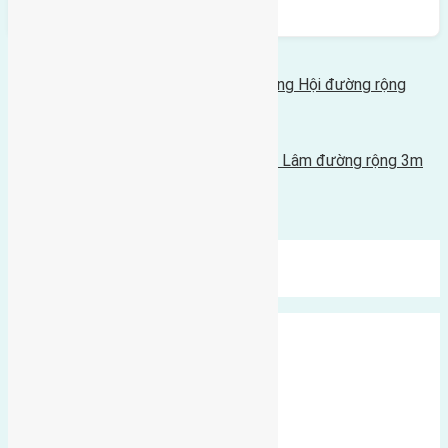
400m
Bình luận bị vô hiệu hóa
Tin Mới Hơn
Cần bán 68m2 (4x17) đất Đông Trù Đông Hội đường rộng
2,3m
21/03/2018 - 5:11 chiều |
Tin Cũ Hơn
Cần bán 90m2 (6x15) đất Mai Hiên Mai Lâm đường rộng 3m
18/03/2018 - 5:02 chiều |
Bình luận được đóng lại.
Mới Nhất
Xu Hướng
Ngẫu Nhiên
Xã Đông Hội