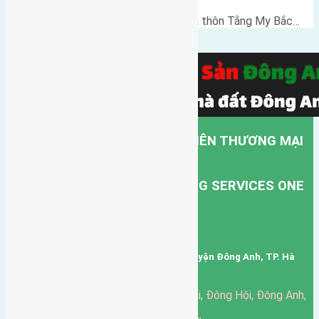
Cần bán 80m2 (5x16) đất đấu giá thôn Tằng My Bắc…
CÔNG TY TNHH MỘT THÀNH VIÊN THƯƠNG MẠI
DỊCH VỤ VẬN TẢI HỒNG HÀ.
HONG HA TRANSPORT TRADING SERVICES ONE
MEMBER COMPANY LIMITED.
Mã số thuế: 0101346678
Trụ sở: thôn Trung Thôn, Xã Đông Hội, Huyện Đông Anh, TP. Hà
Nội, Việt Nam.
51 Đường Đông Hội, Đông Hội, Đông Anh,
Văn phòng giao dịch:
Hà Nội