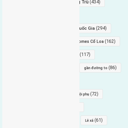
Bán Đất
(927)
Gần Cầu Đông Trù
(434)
hướng tây
(406)
(294)
gần trung tâm hội Chợ triển Lãm Quốc Gia
(239)
(162)
hướng tây nam
gần Vinhomes Cổ Loa
(154)
(117)
hướng nam
hướng tây bắc
(96)
(88)
(86)
hướng bắc
Đông trù
gần đường to
(84)
(82)
đông ngàn
Lại Đà
(77)
(72)
Thái Bình, Mai Lâm, Đông Anh
hội phụ
(68)
(68)
Mai hiên
hướng đông nam
(64)
(64)
(61)
đất đấu giá
Phúc Thọ
Lê xá