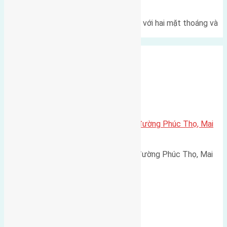
thoáng
Một góc tái định cư X1 Đông Hội với hai mặt thoáng và
trục đường 40m Diện…
Xã Mai Lâm
Cần bán 50m2(4,5×11) đất trục đường Phúc Thọ, Mai
Lâm, Đông Anh đường rộng 5m
Cần bán 50m2(4,5x11) đất trục đường Phúc Thọ, Mai
Lâm, Đông Anh đường rộng…
Xã Mai Lâm