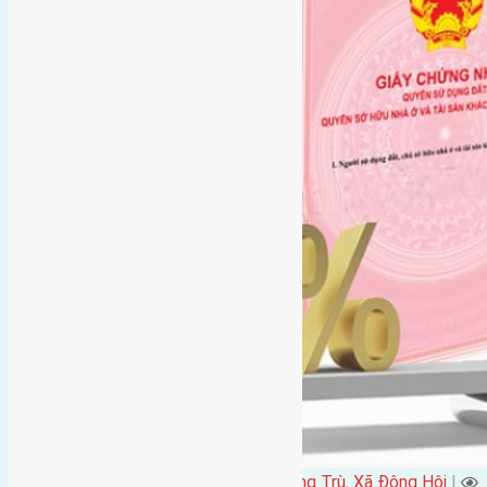
Đặng Đức Giảng đăng vào - tại
Cầu Đông Trù
,
Xã Đông Hội
|