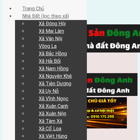
Trang Chủ
Nhà Đất (lọc theo xã)
Xã Đông Hội
Xã Mai Lâm
Xã Vân Nội
Võng La
Xã Bắc Hồng
Xã Hải Bối
Xã Nam Hồng
Xã Nguyên Khê
Xã Tiên Dương
Xã Uy Nỗ
Xã Vĩnh Ngọc
Xã Xuân Canh
Xã Xuân Nộn
Xã Tàm Xá
Xã Cổ Loa
Xã Việt Hùng
Trang Chủ