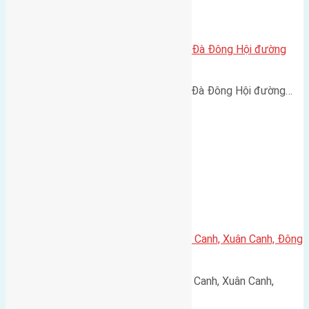
Cần bán 55m2 (4,5×12,2) đất Lại Đà Đông Hội đường
rộng 2,5m
Cần bán 55m2 (4,5x12,2) đất Lại Đà Đông Hội đường…
Cần bán 60m2(4,6×13,5) đất Lực Canh, Xuân Canh, Đông
Anh đường vào 6m
Cần bán 60m2(4,6x13,5) đất Lực Canh, Xuân Canh,
Đông…