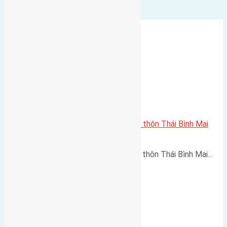
Cần bán 50m2 (5×10) đất thổ cư thôn Thái Bình Mai
Lâm đường rộng 5m
Cần bán 50m2 (5x10) đất thổ cư thôn Thái Bình Mai…