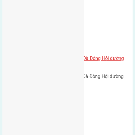
Cần bán 45m2(4,73×9,5) đất Lại Đà Đông Hội đường
rộng 2,2m
Cần bán 45m2(4,73x9,5) đất Lại Đà Đông Hội đường…