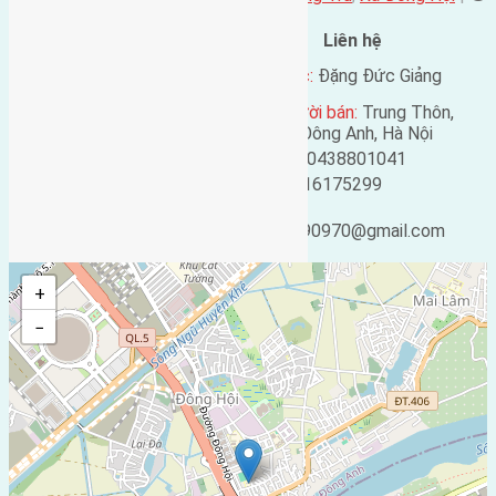
2184
lượt xem
Đặc điểm BĐS
Liên hệ
Địa chỉ:
Đông Trù, Đông
Tên liên lạc:
Đặng Đức Giảng
Hội, Đông Anh, Hà Nội
Địa chỉ người bán:
Trung Thôn,
Mã số:
1848
Đông Hội, Đông Anh, Hà Nội
Loại tin:
Bán Nhà
Điện thoại:
0438801041
Ngày đăng:
Mobile:
0916175299
Ngày cập nhật lại:
Email:
25/02/2019 04:11
ducgiang090970@gmail.com
+
−