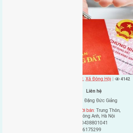
Đặng Đức Giảng đăng vào - tại
Nhà Đất
,
Xã Đông Hội
|
4142
lượt xem
Đặc điểm BĐS
Liên hệ
Địa chỉ:
Hội Phụ, Đông
Tên liên lạc:
Đặng Đức Giảng
Hội, Đông Anh, Hà Nội
Địa chỉ người bán:
Trung Thôn,
Mã số:
328
Đông Hội, Đông Anh, Hà Nội
Loại tin:
Bán đất
Điện thoại:
0438801041
Ngày đăng:
Mobile:
0916175299