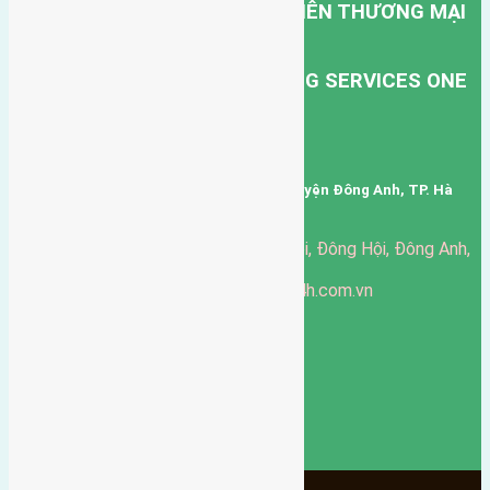
CÔNG TY TNHH MỘT THÀNH VIÊN THƯƠNG MẠI
DỊCH VỤ VẬN TẢI HỒNG HÀ.
HONG HA TRANSPORT TRADING SERVICES ONE
MEMBER COMPANY LIMITED.
Mã số thuế: 0101346678
Trụ sở: thôn Trung Thôn, Xã Đông Hội, Huyện Đông Anh, TP. Hà
Nội, Việt Nam.
51 Đường Đông Hội, Đông Hội, Đông Anh,
Văn phòng giao dịch:
Hà Nội
https://batdongsandonganh24h.com.vn
Website:
ducgiang090970@gmail.com
Email:
0916-175-299
Hotline:
Chính sách bảo mật
3905
Ngày chạy
130
Tháng hoạt động
10
Năm đã qua
1066
Tin Bán Đất