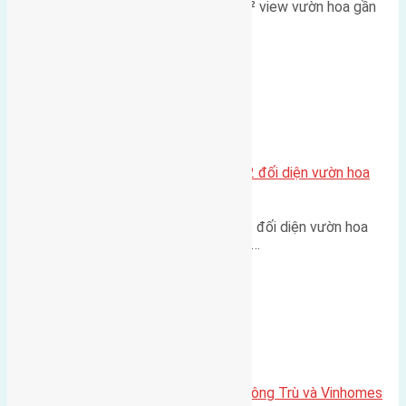
Lô đất đấu giá X2 Thái Bình 80m² view vườn hoa gần
cầu Tứ Liên Diện tích:…
Xã Mai Lâm
Lô đất tái định cư Mai Hiên 56m2 đối diện vườn hoa
500m
Lô đất tái định cư Mai Hiên 56m² đối diện vườn hoa
500m Diện tích: 56m² (3,5x16m).…
Xã Mai Lâm
Lô đất Lê Xá 103,6m2 gần cầu Đông Trù và Vinhomes