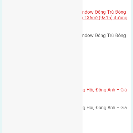
Cần bán biệt thự song lập Eurowindow Đông Trù Đông
Hội Đông Anh Tp Hà Nội diện tích 135m2(9×15) đường
rộng 10m vỉa hè 5m
Cần bán biệt thự song lập Eurowindow Đông Trù Đông
Hội Đông Anh Tp Hà Nội diện…
Xã Đông Hội
Bán đất 80m² tái định cư X1 Đông Hội, Đông Anh – Giá
165 triệu/m²
Bán đất 80m² tái định cư X1 Đông Hội, Đông Anh – Giá
165 triệu/m² Thông tin…