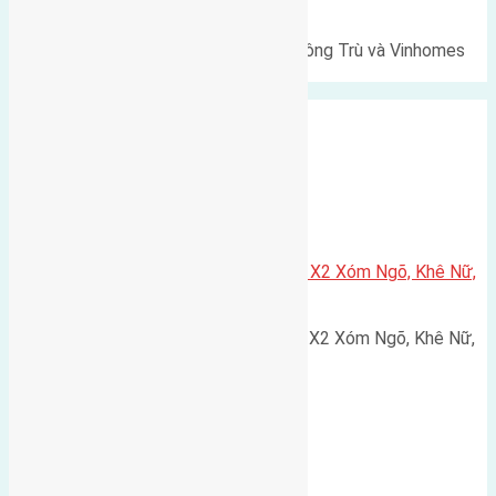
Cổ Loa
Lô đất Lê Xá 103,6m² gần cầu Đông Trù và Vinhomes
Cổ Loa Diện tích: 103,6m²…
Xã Nguyên Khê
Cần bán 75m2(5×15) đất đấu giá X2 Xóm Ngõ, Khê Nữ,
Nguyên Khê, Huyện Đông Anh
Cần bán 75m2(5x15) đất đấu giá X2 Xóm Ngõ, Khê Nữ,
Nguyên Khê, Huyện Đông Anh.…
Cầu Đông Trù
,
Xã Đông Hội