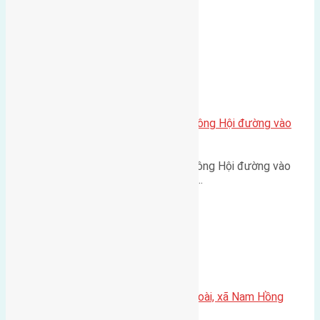
Đông Anh đường rộng 5m vỉa…
Xã Đông Hội
Bán 40m2(4×10) đất Đông Trù Đông Hội đường vào
2,5m
Bán 40m2(4x10) đất Đông Trù Đông Hội đường vào
2,5m hướng Nam cách cầu Đông…
Xã Nam Hồng
Cần bán 60m2 (5×12) đất thôn Đoài, xã Nam Hồng