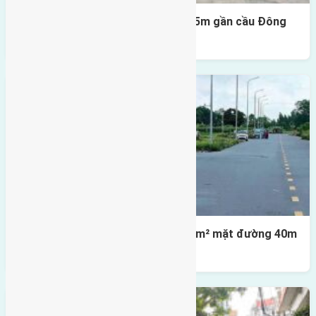
Lô đất Lại Đà 52m2 mặt đường 4,5m gần cầu Đông
Trù
Lô đất tái định cư X1 Đông Hội 80m² mặt đường 40m
gần cầu Đông Trù