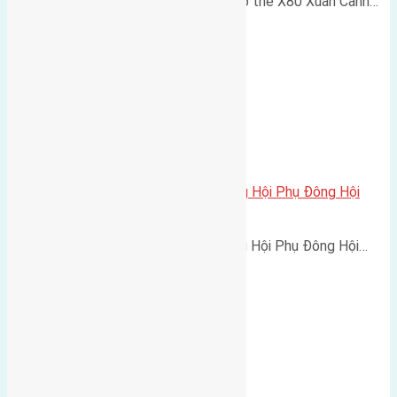
Cần bán 88m2 (4x22) đất khu tập thể X80 Xuân Canh…
Cần bán 60m2(6×10) đất bìa làng Hội Phụ Đông Hội
đường rộng 7m
Cần bán 60m2(6x10) đất bìa làng Hội Phụ Đông Hội…