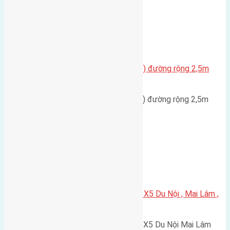
Cầu Đông Trù
,
Xã Đông Hội
Cần bán nhà hai tầng 75m2 (5×15) đường rộng 2,5m
hướng Đông
Cần bán nhà hai tầng 75m2 (5x15) đường rộng 2,5m
hướng Đông cách đường to…
Xã Mai Lâm
Cần bán 75m2(5×15) đất đấu giá X5 Du Nội , Mai Lâm ,
Đông Anh đường rộng 5m
Cần bán 75m2(5x15) đất đấu giá X5 Du Nội Mai Lâm