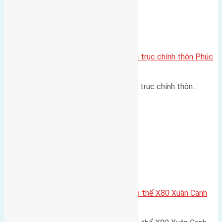
Cần bán 75m2 (5×15) đất đấu giá trục chính thôn Phúc
Hậu Dục Tú đường rộng 7m
Cần bán 75m2 (5x15) đất đấu giá trục chính thôn…
Cần bán 88m2 (4×22) đất khu tập thể X80 Xuân Canh
Đông Anh