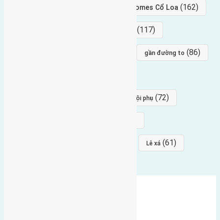
(239)
(162)
hướng tây nam
gần Vinhomes Cổ Loa
(154)
(117)
hướng nam
hướng tây bắc
(96)
(88)
(86)
hướng bắc
Đông trù
gần đường to
(84)
(82)
đông ngàn
Lại Đà
(77)
(72)
Thái Bình, Mai Lâm, Đông Anh
hội phụ
(68)
(68)
Mai hiên
hướng đông nam
(64)
(64)
(61)
đất đấu giá
Phúc Thọ
Lê xá