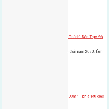
Đông Anh 2026-2030
Đông Anh 2026: Từ “Huyện Ngoại Thành” Đến Trục Đô
Thị Đa Cực – Góc Nhìn Dữ Liệu
Trong bối cảnh Quy hoạch Thủ đô đến năm 2030, tầm
nhìn 2050 (với trọng tâm…
Xã Mai Lâm
Cần bán Đất đấu giá X2 Thái Bình 80m² – phía sau giáp
đường và vườn hoa