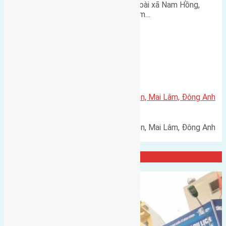
Cần bán 60m2 (5x12) đất thôn Đoài xã Nam Hồng,
huyện Đông Anh. Theo hướng Nam…
Xã Mai Lâm
Bán đất tái định cư 80m² Mai Hiên, Mai Lâm, Đông Anh
– Đường 30m, giá 215 triệu/m²
Bán đất tái định cư 80m² Mai Hiên, Mai Lâm, Đông Anh
– Đường 30m, giá 215 triệu/m²…
Đại Diện Công ty