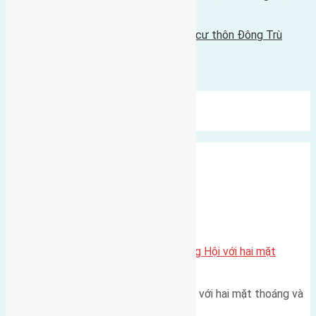
08/01/2016 - 4:35 chiều |
Tin Cũ Hơn
Cần bán đất 162m2 (12x13,5) đất thổ cư thôn Đông Trù
07/01/2016 - 10:26 sáng |
Bình luận được đóng lại.
Mới Nhất
Xu Hướng
Ngẫu Nhiên
Xã Đông Hội
Một vị trí hiếm còn lại tại X1 Đông Hội với hai mặt
thoáng
Một góc tái định cư X1 Đông Hội với hai mặt thoáng và
trục đường 40m Diện…