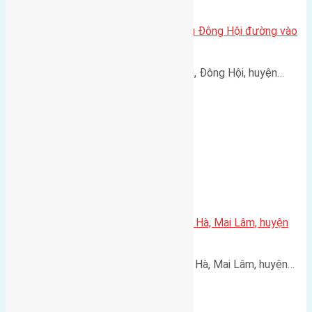
Cần bán 48m2(4×12) đất Hội Phụ Đông Hội đường vào
3m
Cần bán 48m2(4x12) đất Hội Phụ, Đông Hội, huyện…
Cần bán 68m2(4,2×16,2) đất Lộc Hà, Mai Lâm, huyện
Đông Anh. Đường rộng 5m
Cần bán 68m2(4,2x16,2) đất Lộc Hà, Mai Lâm, huyện…