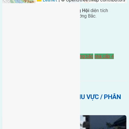
Cần
bán nhà
cấp 4 thôn Hội Phụ,
Đông Hội
diện tích
42m2(4×10,5). Đường vào 3m, vị trí hướng Bắc.
Cách cầu Đông Trù 500m.
Giá bán: 750 triệu.
Chi tiết liên hệ: 0916.175.299 .
Bán Nhà
Gần Cầu Đông Trù
hội phụ
hướng bắc
nhà cấp 4
BẤT ĐỘNG SẢN CÙNG KHU VỰC / PHÂN
KHÚC