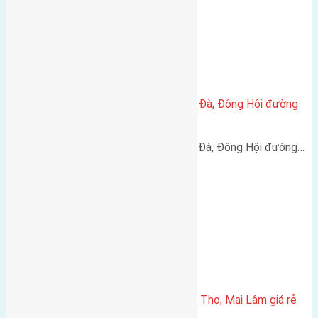
Cần bán 150m2(12×12,5) đất Lại Đà, Đông Hội đường
rộng 3m
Cần bán 150m2(12x12,5) đất Lại Đà, Đông Hội đường…
Cần bán 50m2 (3,8×13) đất Phúc Thọ, Mai Lâm giá rẻ