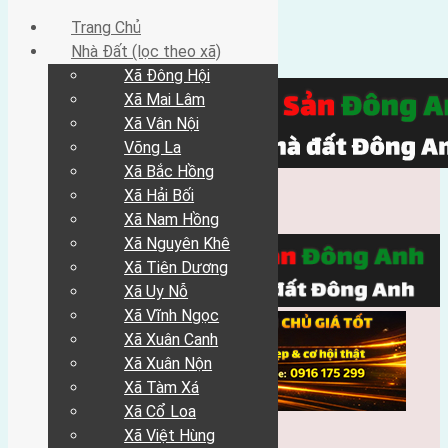
Trang Chủ
Nhà Đất (lọc theo xã)
Xã Đông Hội
Xã Mai Lâm
Xã Vân Nội
Võng La
Xã Bắc Hồng
Xã Hải Bối
Xã Nam Hồng
Xã Nguyên Khê
Xã Tiên Dương
Xã Uy Nỗ
Xã Vĩnh Ngọc
Xã Xuân Canh
Xã Xuân Nộn
Xã Tàm Xá
Xã Cổ Loa
Xã Việt Hùng
Trang Chủ