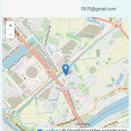
Ngày cập nhật lại:
Email:
25/02/2019 05:26
ducgiang090970@gmail.com
+
−
Leaflet
|
© OpenStreetMap contributors