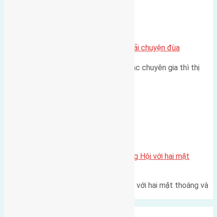
Chung cư
Nhà Đất bán tại Việt Nam đâu phải chuyện đùa
Theo như nhận định chung của các chuyên gia thì thị
trường bất động sản (BĐS)…
Xã Đông Hội
Một vị trí hiếm còn lại tại X1 Đông Hội với hai mặt
thoáng
Một góc tái định cư X1 Đông Hội với hai mặt thoáng và
trục đường 40m Diện…