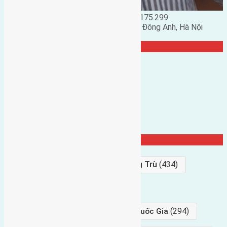
Đặng Đức Giảng: 0916.175.299
Phó chủ nhiệm hội nhà đất huyện Đông Anh, Hà Nội
TRANG CỘNG ĐỒNG
Từ Khóa Nổi Bật
Bán Đất
(927)
Gần Cầu Đông Trù
(434)
hướng tây
(406)
(294)
gần trung tâm hội Chợ triển Lãm Quốc Gia