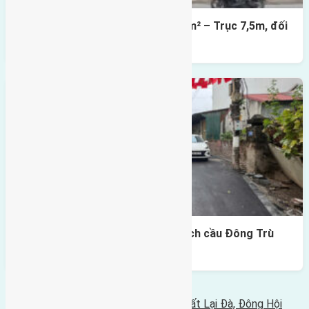
Lô đất mặt đường Đông Hội 73,4m² – Trục 7,5m, đối
diện vườn hoa
Lô đất Lại Đà 73m² – Trục 5m, cách cầu Đông Trù
400m
Bình luận bị vô hiệu hóa
Tin Mới Hơn
Cần bán đất diện tích 60m2 (5,5x11) đất Lại Đà, Đông Hội