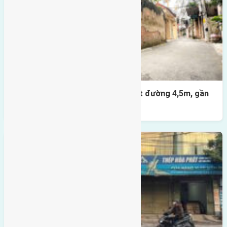
Nhà 3,5 tầng Đông Hội 60m² – mặt đường 4,5m, gần
cầu Tứ Liên