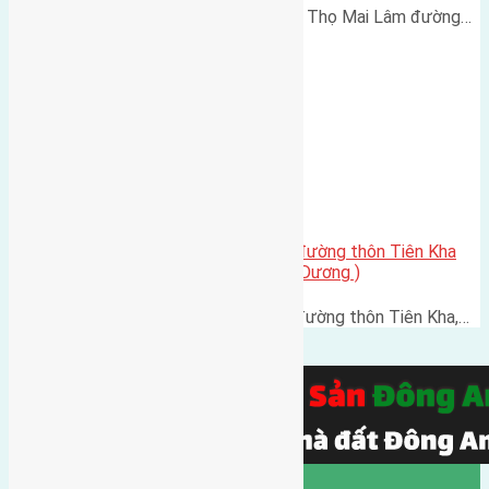
Cần bán 50m2 (3,8x13) đất Phúc Thọ Mai Lâm đường…
Cần bán 154m2 (7×22) đất mặt đường thôn Tiên Kha
Tiên Dương ( cạch ubnd xã Tiên Dương )
Cần bán 154m2 (7x22) đất mặt đường thôn Tiên Kha,…