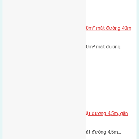
Lô đất tái định cư X1 Đông Hội 80m² mặt đường 40m
gần cầu Đông Trù
Lô đất tái định cư X1 Đông Hội 80m² mặt đường…
Nhà 3,5 tầng Đông Hội 60m² – mặt đường 4,5m, gần
cầu Tứ Liên
Nhà 3,5 tầng Đông Hội 60m² – mặt đường 4,5m…