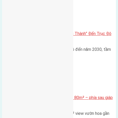
Đông Anh 2026-2030
Đông Anh 2026: Từ “Huyện Ngoại Thành” Đến Trục Đô
Thị Đa Cực – Góc Nhìn Dữ Liệu
Trong bối cảnh Quy hoạch Thủ đô đến năm 2030, tầm
nhìn 2050 (với trọng tâm…
Xã Mai Lâm
Cần bán Đất đấu giá X2 Thái Bình 80m² – phía sau giáp
đường và vườn hoa
Lô đất đấu giá X2 Thái Bình 80m² view vườn hoa gần