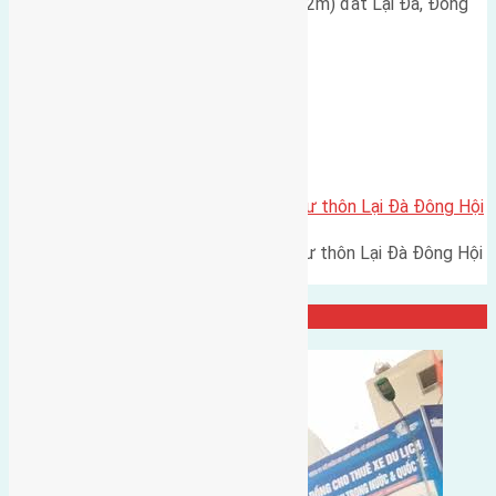
Cần bán đất diện tích 48m2 (4x12m) đất Lại Đà, Đông
Hội gần cầu Đông Trù…
Xã Đông Hội
Cần bán 63m2(4,5×14) đất thổ cư thôn Lại Đà Đông Hội
Cần bán 63m2(4,5x14) đất thổ cư thôn Lại Đà Đông Hội
đường rộng 2,6m và…
Đại Diện Công Ty