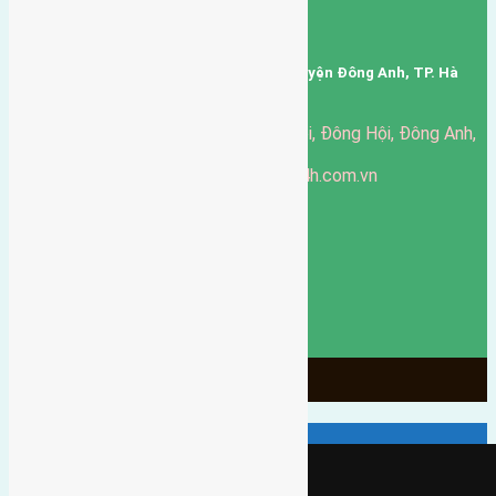
Mã số thuế: 0101346678
Trụ sở: thôn Trung Thôn, Xã Đông Hội, Huyện Đông Anh, TP. Hà
Nội, Việt Nam.
51 Đường Đông Hội, Đông Hội, Đông Anh,
Văn phòng giao dịch:
Hà Nội
https://batdongsandonganh24h.com.vn
Website:
ducgiang090970@gmail.com
Email:
0916-175-299
Hotline:
Chính sách bảo mật
3904
Ngày chạy
130
Tháng hoạt động
10
Năm đã qua
1066
Tin Bán Đất