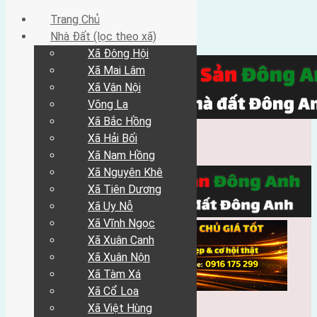
Trang Chủ
Nhà Đất (lọc theo xã)
Xã Đông Hội
Xã Mai Lâm
Xã Vân Nội
Võng La
Xã Bắc Hồng
Xã Hải Bối
Xã Nam Hồng
Xã Nguyên Khê
Xã Tiên Dương
Xã Uy Nỗ
Xã Vĩnh Ngọc
Xã Xuân Canh
Xã Xuân Nộn
Xã Tàm Xá
Xã Cổ Loa
Xã Việt Hùng
Trang Chủ