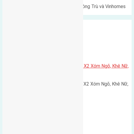
Lô đất Lê Xá 103,6m² gần cầu Đông Trù và Vinhomes
Cổ Loa Diện tích: 103,6m²…
Xã Nguyên Khê
Cần bán 75m2(5×15) đất đấu giá X2 Xóm Ngõ, Khê Nữ,
Nguyên Khê, Huyện Đông Anh
Cần bán 75m2(5x15) đất đấu giá X2 Xóm Ngõ, Khê Nữ,
Nguyên Khê, Huyện Đông Anh.…
Cầu Đông Trù
,
Xã Đông Hội