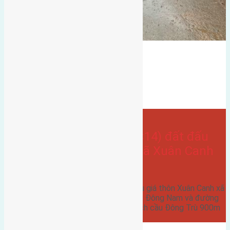
Bán Đất
hướng tây nam
đất đấu giá
đông nam
hướng tây
tây nam
Xuân canh
- tại
Xã Xuân Canh
Cần bán 142m2(10,2×14) đất đấu
giá thôn Xuân Canh xã Xuân Canh
đường rộng 7m
Cần bán 142m2(10,2x14) đất đấu giá thôn Xuân Canh xã
Xuân Canh đường rộng 7m hướng Đông Nam và đường
6m hướng Tây Nam ( lô góc ) cách cầu Đông Trù 900m
cách…