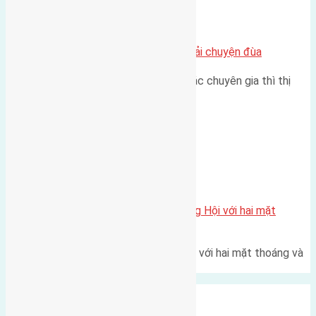
Chung cư
Nhà Đất bán tại Việt Nam đâu phải chuyện đùa
Theo như nhận định chung của các chuyên gia thì thị
trường bất động sản (BĐS)…
Xã Đông Hội
Một vị trí hiếm còn lại tại X1 Đông Hội với hai mặt
thoáng
Một góc tái định cư X1 Đông Hội với hai mặt thoáng và
trục đường 40m Diện…