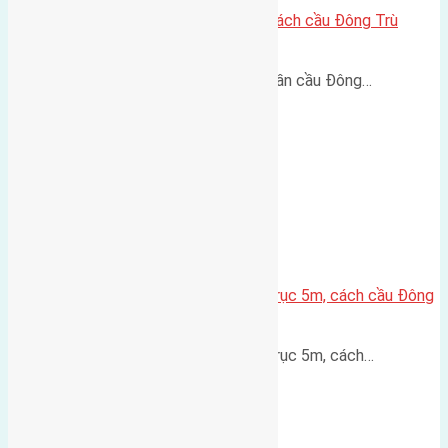
Lô đất Lại Đà 73m² – Trục 5m, cách cầu Đông Trù
400m
Lô đất Lại Đà 73m² – Trục 5m, gần cầu Đông…
Lô đất thổ cư Hội Phụ 70m² – Trục 5m, cách cầu Đông
Trù 600m
Lô đất thổ cư Hội Phụ 70m² – Trục 5m, cách…