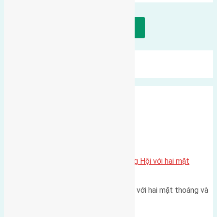
Tải thêm bài viết
Mới Nhất
Xu Hướng
Ngẫu Nhiên
Xã Đông Hội
Một vị trí hiếm còn lại tại X1 Đông Hội với hai mặt
thoáng
Một góc tái định cư X1 Đông Hội với hai mặt thoáng và
trục đường 40m Diện…