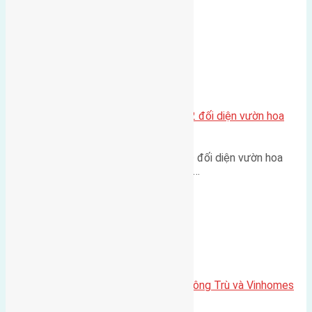
cầu Tứ Liên Diện tích:…
Xã Mai Lâm
Lô đất tái định cư Mai Hiên 56m2 đối diện vườn hoa
500m
Lô đất tái định cư Mai Hiên 56m² đối diện vườn hoa
500m Diện tích: 56m² (3,5x16m).…
Xã Mai Lâm
Lô đất Lê Xá 103,6m2 gần cầu Đông Trù và Vinhomes
Cổ Loa