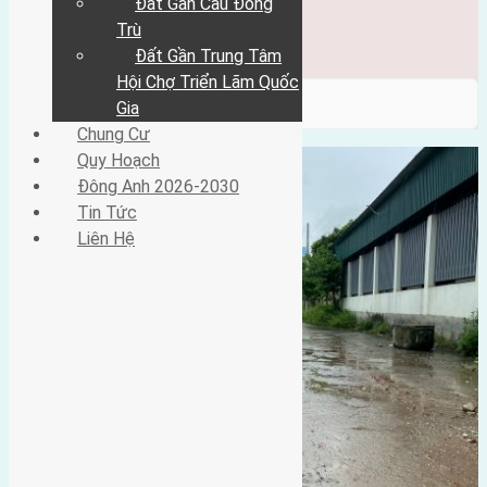
Đất Gần Cầu Đông
Đông Anh 2026-2030
Tin Tức
Trù
Liên Hệ
Đất Gần Trung Tâm
Hội Chợ Triển Lãm Quốc
/ Category / tây nam
Gia
Chung Cư
Quy Hoạch
Đông Anh 2026-2030
Tin Tức
Liên Hệ