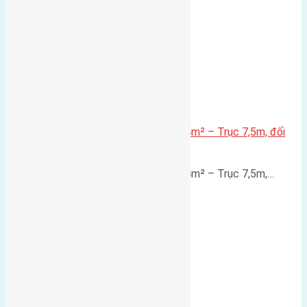
Lô đất mặt đường Đông Hội 73,4m² – Trục 7,5m, đối
diện vườn hoa
Lô đất mặt đường Đông Hội 73,4m² – Trục 7,5m,…