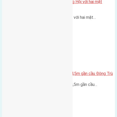
Một vị trí hiếm còn lại tại X1 Đông Hội với hai mặt
thoáng
Một góc tái định cư X1 Đông Hội với hai mặt…
Lô đất Lại Đà 52m2 mặt đường 4,5m gần cầu Đông Trù
Lô đất Lại Đà 52m² mặt đường 4,5m gần cầu…