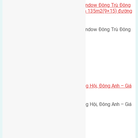
Cần bán biệt thự song lập Eurowindow Đông Trù Đông
Hội Đông Anh Tp Hà Nội diện tích 135m2(9×15) đường
rộng 10m vỉa hè 5m
Cần bán biệt thự song lập Eurowindow Đông Trù Đông
Hội Đông Anh Tp Hà Nội diện…
Xã Đông Hội
Bán đất 80m² tái định cư X1 Đông Hội, Đông Anh – Giá
165 triệu/m²
Bán đất 80m² tái định cư X1 Đông Hội, Đông Anh – Giá
165 triệu/m² Thông tin…