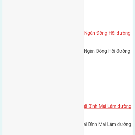
Xã Đông Hội
Cần bán 58m2(4×14,5) đất Đông Ngàn Đông Hội đường
rộng 2,5m
Cần bán 58m2(4x14,5) đất Đông Ngàn Đông Hội đường
rộng 2,5m hướng Bắc cách…
Xã Mai Lâm
Cần bán 52,8m2(3,52×15) đất Thái Bình Mai Lâm đường
rộng 2,2m
Cần bán 52,8m2(3,52x15) đất Thái Bình Mai Lâm đường
rộng 2,2m hướng Đông Bắc…