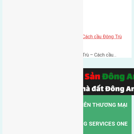
Lô đất thổ cư 60m² Đông Trù – Cách cầu Đông Trù
500m, vị trí thuận kết nối
Lô đất thổ cư 60m² Thôn Đông Trù – Cách cầu…
CÔNG TY TNHH MỘT THÀNH VIÊN THƯƠNG MẠI
DỊCH VỤ VẬN TẢI HỒNG HÀ.
HONG HA TRANSPORT TRADING SERVICES ONE
MEMBER COMPANY LIMITED.