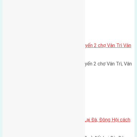
Xã Vân Nội
Cần bán 65m2 (5,35×12,2) đất tuyến 2 chợ Vân Trì Vân
Nội đường rộng 3m
Cần bán 65m2 (5,35x12,2) đất tuyến 2 chợ Vân Trì, Vân
Nội đường rộng 3m hướng…
Xã Đông Hội
Cần bán đất diện tích 48m2 đất Lại Đà, Đông Hội cách
cầu Đông Trù 550m