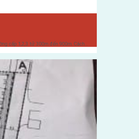
rường cấp 1,2,3 tử 300m đến 900m. Cách…