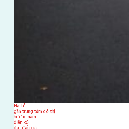
Hà Lỗ
gần trung tâm đô thị
hướng nam
điển x6
đất đấu giá