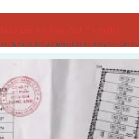
à Lỗ, Liên Hà, Đông An,h Tp Hà Nội
g Anh, Tp Hà Nội. Đường rộng 6m vỉa hè 4m, hướng Nam. Cách t