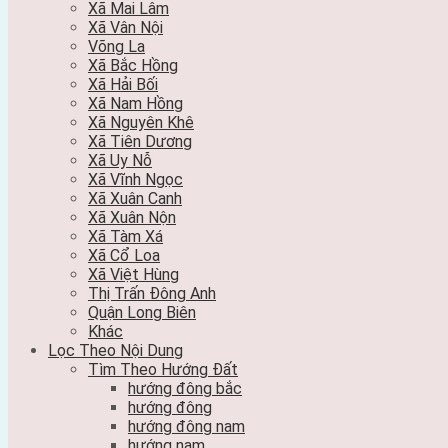
Xã Mai Lâm
Xã Vân Nội
Võng La
Xã Bắc Hồng
Xã Hải Bối
Xã Nam Hồng
Xã Nguyên Khê
Xã Tiên Dương
Xã Uy Nỗ
Xã Vĩnh Ngọc
Xã Xuân Canh
Xã Xuân Nộn
Xã Tàm Xá
Xã Cổ Loa
Xã Việt Hùng
Thị Trấn Đông Anh
Quận Long Biên
Khác
Lọc Theo Nội Dung
Tìm Theo Hướng Đất
hướng đông bắc
hướng đông
hướng đông nam
hướng nam