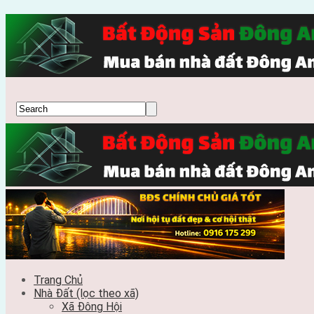
Trang Chủ
Nhà Đất (lọc theo xã)
Xã Đông Hội