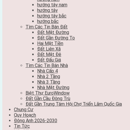
hướng tây nam
hướng tây
hướng tây bắc
hướng bắc
Tìm Các Tin Bán Đất
Đất Mặt Đường
Đất Gần Đường To
Hai Mặt Tiền
Đất Liên Xã
Đất Mặt Đê
Đất Đấu Giá
Tìm Các Tin Bán Nhà
Nhà Cấp 4
Nhà 2 Tầng
Nhà 3 Tầng
Nhà Mặt Đường
Biệt Thự EuroWindow
Đất Gần Cầu Đông Trù
Đất Gần Trung Tâm Hội Chợ Triển Lãm Quốc Gia
Chung Cư
Quy Hoạch
Đông Anh 2026-2030
Tin Tức