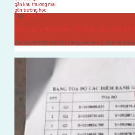
gần khu thương mại
gần trường học
- tại
Liên Hà
Cần bán 90m2(6×15) đất đấu giá X6 H
Cần bán 90m2(6x15) đất đấu giá X6 Hà Lỗ, Liên Hà, Đôn