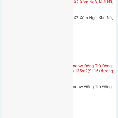
Cần bán 75m2(5×15) đất đấu giá X2 Xóm Ngõ, Khê Nữ,
Nguyên Khê, Huyện Đông Anh
Cần bán 75m2(5x15) đất đấu giá X2 Xóm Ngõ, Khê Nữ,
Nguyên Khê, Huyện Đông Anh.…
Cầu Đông Trù
,
Xã Đông Hội
Cần bán biệt thự song lập Eurowindow Đông Trù Đông
Hội Đông Anh Tp Hà Nội diện tích 135m2(9×15) đường
rộng 10m vỉa hè 5m
Cần bán biệt thự song lập Eurowindow Đông Trù Đông
Hội Đông Anh Tp Hà Nội diện…