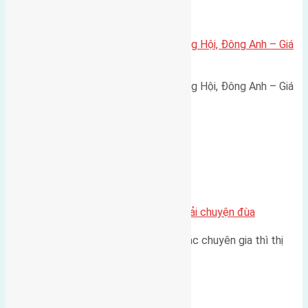
Xã Đông Hội
Bán đất 80m² tái định cư X1 Đông Hội, Đông Anh – Giá
165 triệu/m²
Bán đất 80m² tái định cư X1 Đông Hội, Đông Anh – Giá
165 triệu/m² Thông tin…
Chung cư
Nhà Đất bán tại Việt Nam đâu phải chuyện đùa
Theo như nhận định chung của các chuyên gia thì thị
trường bất động sản (BĐS)…