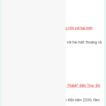
Xã Đông Hội
Một vị trí hiếm còn lại tại X1 Đông Hội với hai mặt
thoáng
Một góc tái định cư X1 Đông Hội với hai mặt thoáng và
trục đường 40m Diện…
Đông Anh 2026-2030
Đông Anh 2026: Từ “Huyện Ngoại Thành” Đến Trục Đô
Thị Đa Cực – Góc Nhìn Dữ Liệu
Trong bối cảnh Quy hoạch Thủ đô đến năm 2030, tầm
nhìn 2050 (với trọng tâm…