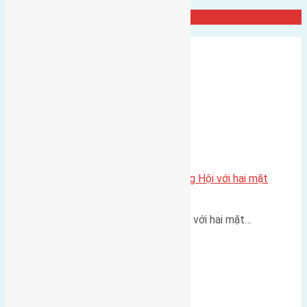
Đất Đông Hội
Một vị trí hiếm còn lại tại X1 Đông Hội với hai mặt
thoáng
Một góc tái định cư X1 Đông Hội với hai mặt…