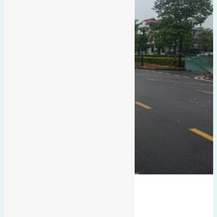
Hà Lỗ
đất đấu giá
điển x6
hướng nam
gần trường học