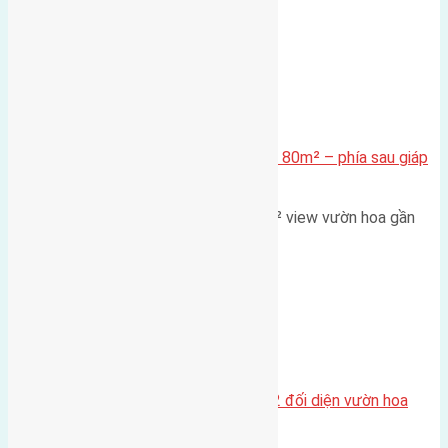
Xã Mai Lâm
Cần bán Đất đấu giá X2 Thái Bình 80m² – phía sau giáp
đường và vườn hoa
Lô đất đấu giá X2 Thái Bình 80m² view vườn hoa gần
cầu Tứ Liên Diện tích:…
Xã Mai Lâm
Lô đất tái định cư Mai Hiên 56m2 đối diện vườn hoa
500m