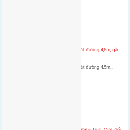
Nhà 3,5 tầng Đông Hội 60m² – mặt đường 4,5m, gần
cầu Tứ Liên
Nhà 3,5 tầng Đông Hội 60m² – mặt đường 4,5m…
Lô đất mặt đường Đông Hội 73,4m² – Trục 7,5m, đối