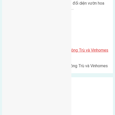
Lô đất tái định cư Mai Hiên 56m² đối diện vườn hoa
500m Diện tích: 56m² (3,5x16m).…
Xã Mai Lâm
Lô đất Lê Xá 103,6m2 gần cầu Đông Trù và Vinhomes
Cổ Loa
Lô đất Lê Xá 103,6m² gần cầu Đông Trù và Vinhomes
Cổ Loa Diện tích: 103,6m²…
Xã Nguyên Khê