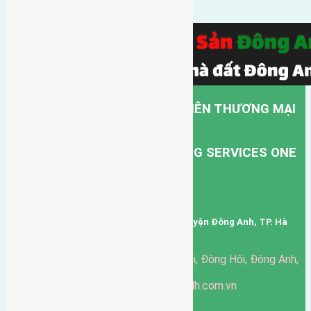
CÔNG TY TNHH MỘT THÀNH VIÊN THƯƠNG MẠI
DỊCH VỤ VẬN TẢI HỒNG HÀ.
HONG HA TRANSPORT TRADING SERVICES ONE
MEMBER COMPANY LIMITED.
Mã số thuế: 0101346678
Trụ sở: thôn Trung Thôn, Xã Đông Hội, Huyện Đông Anh, TP. Hà
Nội, Việt Nam.
51 Đường Đông Hội, Đông Hội, Đông Anh,
Văn phòng giao dịch:
Hà Nội
https://batdongsandonganh24h.com.vn
Website:
ducgiang090970@gmail.com
Email: