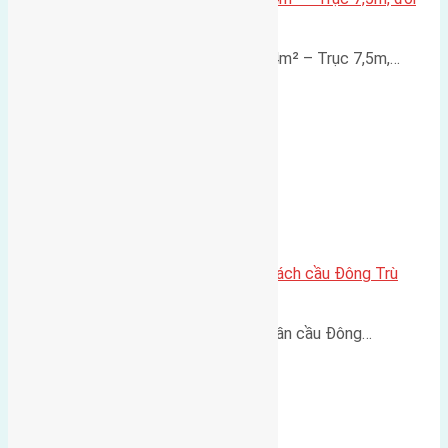
diện vườn hoa
Lô đất mặt đường Đông Hội 73,4m² – Trục 7,5m,…
Lô đất Lại Đà 73m² – Trục 5m, cách cầu Đông Trù
400m
Lô đất Lại Đà 73m² – Trục 5m, gần cầu Đông…