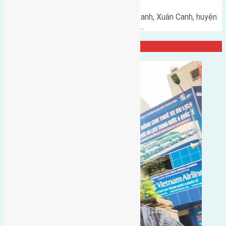
Cần bán 62m2(4x15,5) đất Lực Canh, Xuân Canh, huyện
Đông Anh đường rộng 3m hướng…
Đại Diện Công Ty