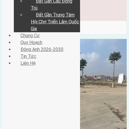
Đất Gần Cầu Đông
Đông Anh 2026-2030
Tin Tức
Trù
Liên Hệ
Đất Gần Trung Tâm
Hội Chợ Triển Lãm Quốc
/ Category / gần trường học
Gia
Chung Cư
Quy Hoạch
Đông Anh 2026-2030
Tin Tức
Liên Hệ