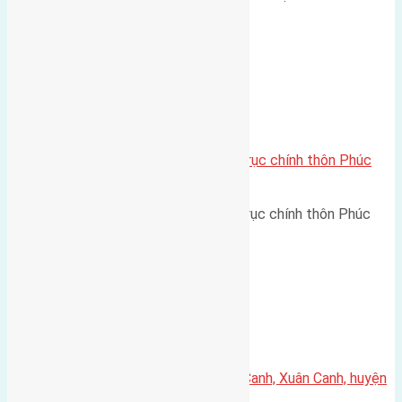
đến 54m đường rộng 2,5m…
Xã Mai Lâm
Cần bán 52m2(4,35×11,95) đất trục chính thôn Phúc
Thọ Mai Lâm đường rộng 4m
Cần bán 52m2(4,35x11,95) đất trục chính thôn Phúc
Thọ Mai Lâm đường rộng 4m…
Xã Xuân Canh
Cần bán 62m2(4×15,5) đất Lực Canh, Xuân Canh, huyện
Đông Anh đường rộng 3m