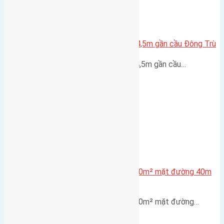
Lô đất Lại Đà 52m2 mặt đường 4,5m gần cầu Đông Trù
Lô đất Lại Đà 52m² mặt đường 4,5m gần cầu…
Lô đất tái định cư X1 Đông Hội 80m² mặt đường 40m
gần cầu Đông Trù
Lô đất tái định cư X1 Đông Hội 80m² mặt đường…