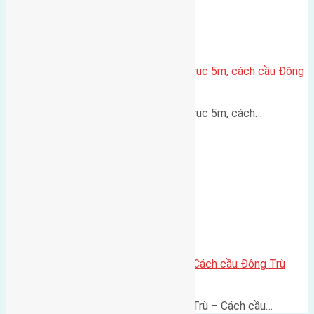
Lô đất thổ cư Hội Phụ 70m² – Trục 5m, cách cầu Đông
Trù 600m
Lô đất thổ cư Hội Phụ 70m² – Trục 5m, cách…
Lô đất thổ cư 60m² Đông Trù – Cách cầu Đông Trù
500m, vị trí thuận kết nối
Lô đất thổ cư 60m² Thôn Đông Trù – Cách cầu…