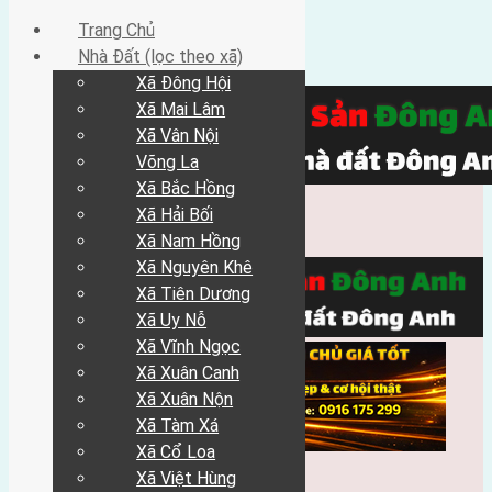
Trang Chủ
Nhà Đất (lọc theo xã)
Xã Đông Hội
Xã Mai Lâm
Xã Vân Nội
Võng La
Xã Bắc Hồng
Xã Hải Bối
Xã Nam Hồng
Xã Nguyên Khê
Xã Tiên Dương
Xã Uy Nỗ
Xã Vĩnh Ngọc
Xã Xuân Canh
Xã Xuân Nộn
Xã Tàm Xá
Xã Cổ Loa
Xã Việt Hùng
Trang Chủ