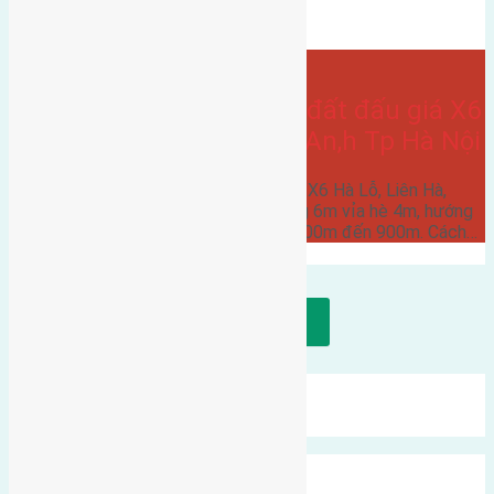
gần khu thương mại
gần trung tâm đô thị
- tại
Liên Hà
Cần bán 90m2(6×15) đất đấu giá X6
Hà Lỗ, Liên Hà, Đông An,h Tp Hà Nội
Cần bán 90m2(6x15) đất đấu giá X6 Hà Lỗ, Liên Hà,
Đông Anh, Tp Hà Nội. Đường rộng 6m vỉa hè 4m, hướng
Nam. Cách trường cấp 1,2,3 tử 300m đến 900m. Cách…
Tải thêm bài viết
Mới Nhất
Xu Hướng
Ngẫu Nhiên