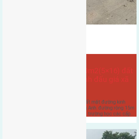
thuỵ lâm
Bán Đất
gần trường học
hướng đông nam
đất đấu giá
- tại
Thuỵ Lâm
Chính chủ cần bán 80m2(5×16) đất
mặt đường kinh doanh đấu giá xã
Thuỵ Lâm, Đông Anh
Chính chủ cần bán 80m2(5x16) đất mặt đường kinh
doanh đấu giá xã Thuỵ Lâm, Đông Anh. đường rộng 15m
vỉa hè 5m hướng Đông Nam cách trường học các cấp…