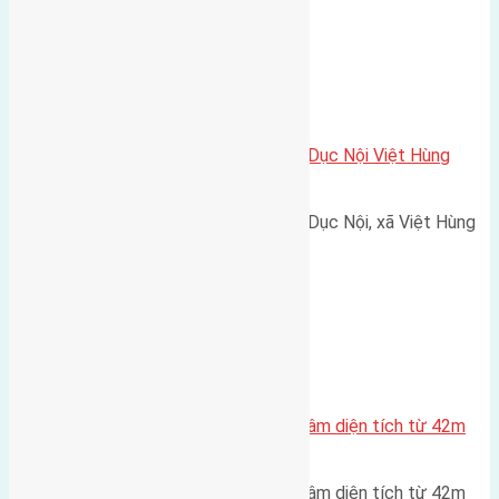
Xã Việt Hùng
Cần bán nhà hai tầng mặt đường Dục Nội Việt Hùng
Đông Anh
Cần bán nhà hai tầng mặt đường Dục Nội, xã Việt Hùng
Đông Anh diện tích…
Xã Mai Lâm
Cần bán 5 lô đất Phúc Thọ Mai Lâm diện tích từ 42m
đến 54m
Cần bán 5 lô đất Phúc Thọ Mai Lâm diện tích từ 42m