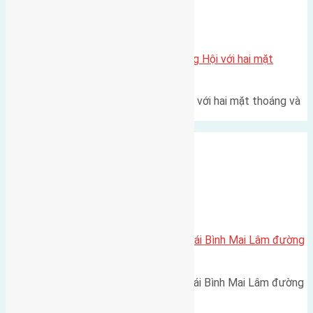
Xã Đông Hội
Một vị trí hiếm còn lại tại X1 Đông Hội với hai mặt
thoáng
Một góc tái định cư X1 Đông Hội với hai mặt thoáng và
trục đường 40m Diện…
Xã Mai Lâm
Cần bán 52m2(3,56×14,7) đất Thái Bình Mai Lâm đường
rộng 2,2m
Cần bán 52m2(3,56x14,7) đất Thái Bình Mai Lâm đường
rộng 2,2m hướng Đông ngõ…