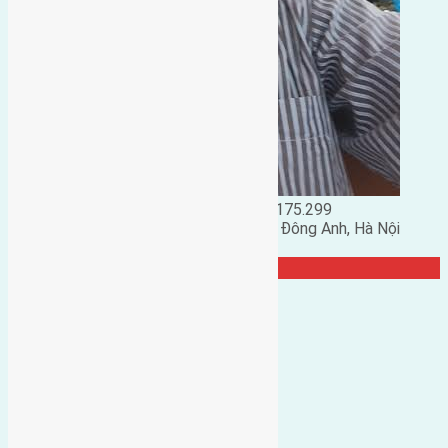
Đặng Đức Giảng: 0916.175.299
Phó chủ nhiệm hội nhà đất huyện Đông Anh, Hà Nội
TRANG CỘNG ĐỒNG