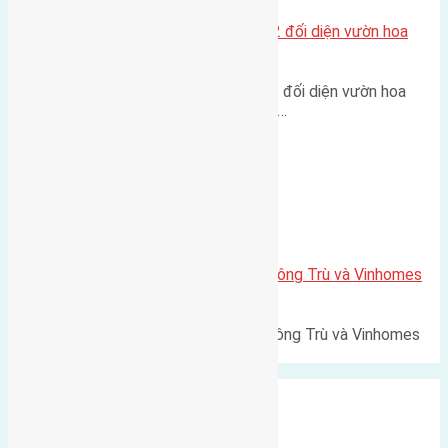
Lô đất tái định cư Mai Hiên 56m2 đối diện vườn hoa
500m
Lô đất tái định cư Mai Hiên 56m² đối diện vườn hoa
500m Diện tích: 56m² (3,5x16m).…
Xã Mai Lâm
Lô đất Lê Xá 103,6m2 gần cầu Đông Trù và Vinhomes
Cổ Loa
Lô đất Lê Xá 103,6m² gần cầu Đông Trù và Vinhomes
Cổ Loa Diện tích: 103,6m²…