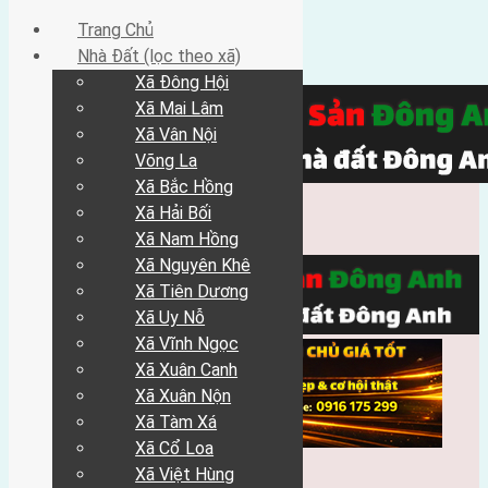
Trang Chủ
Nhà Đất (lọc theo xã)
Xã Đông Hội
Xã Mai Lâm
Xã Vân Nội
Võng La
Xã Bắc Hồng
Xã Hải Bối
Xã Nam Hồng
Xã Nguyên Khê
Xã Tiên Dương
Xã Uy Nỗ
Xã Vĩnh Ngọc
Xã Xuân Canh
Xã Xuân Nộn
Xã Tàm Xá
Xã Cổ Loa
Xã Việt Hùng
Trang Chủ