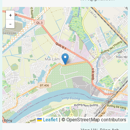
+
−
Leaflet
|
© OpenStreetMap contributors