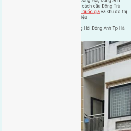
Cần bán 50,8m2(4,5×11,3) đất Lại Đà, Đông Hội, Đông Anh
đường rộng 2,8m hướng Tây Nam vị trí cách cầu Đông Trù
500m cách
trung tâm hội chợ triển lãm quốc gia
và khu đô thị
mới Vinhome Cổ Loa 800m giá 105tr triệu
Liên hệ Mr Giảng 0916175299
Vp nhà đất Hồng Hà số 51 đường Đông Hội Đông Anh Tp Hà
Nội.