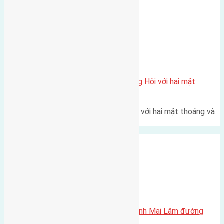
Xã Đông Hội
Một vị trí hiếm còn lại tại X1 Đông Hội với hai mặt
thoáng
Một góc tái định cư X1 Đông Hội với hai mặt thoáng và
trục đường 40m Diện…
Xã Mai Lâm
Cần bán 72m2 (4×18) đất Thái Bình Mai Lâm đường
rộng 5m