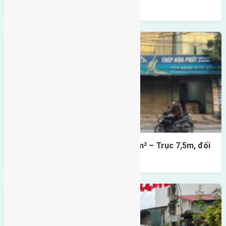
cầu Tứ Liên
Lô đất mặt đường Đông Hội 73,4m² – Trục 7,5m, đối
diện vườn hoa