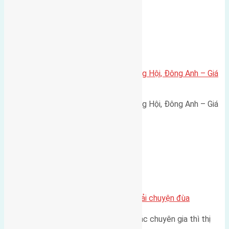
Xã Đông Hội
Bán đất 80m² tái định cư X1 Đông Hội, Đông Anh – Giá
165 triệu/m²
Bán đất 80m² tái định cư X1 Đông Hội, Đông Anh – Giá
165 triệu/m² Thông tin…
Chung cư
Nhà Đất bán tại Việt Nam đâu phải chuyện đùa
Theo như nhận định chung của các chuyên gia thì thị
trường bất động sản (BĐS)…