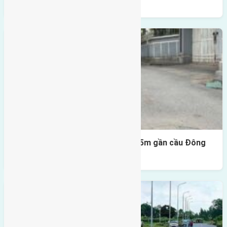
thoáng
Lô đất Lại Đà 52m2 mặt đường 4,5m gần cầu Đông
Trù