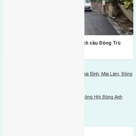
Lô đất Lại Đà 73m² – Trục 5m, cách cầu Đông Trù
400m
Bình luận bị vô hiệu hóa
Tin Mới Hơn
Cần bán 80m2(5x16) đất đấu giá X2 Thái Bình, Mai Lâm, Đông
Anh
15/03/2025 - 1:05 chiều |
Tin Cũ Hơn
Cần bán 50,8m2(4,5x11,3) đất Lại Đà Đông Hội Đông Anh
đường rộng 2,8m
12/03/2025 - 3:36 sáng |
Bình luận được đóng lại.
Mới Nhất
Xu Hướng