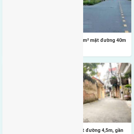
Lô đất tái định cư X1 Đông Hội 80m² mặt đường 40m
gần cầu Đông Trù
Nhà 3,5 tầng Đông Hội 60m² – mặt đường 4,5m, gần