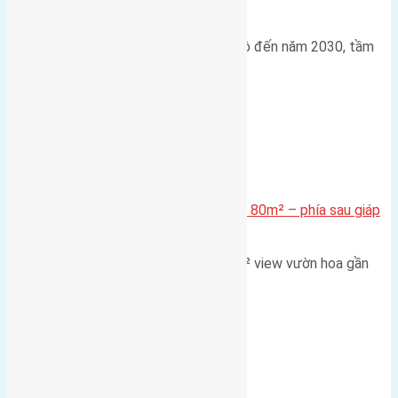
Thị Đa Cực – Góc Nhìn Dữ Liệu
Trong bối cảnh Quy hoạch Thủ đô đến năm 2030, tầm
nhìn 2050 (với trọng tâm…
Xã Mai Lâm
Cần bán Đất đấu giá X2 Thái Bình 80m² – phía sau giáp
đường và vườn hoa
Lô đất đấu giá X2 Thái Bình 80m² view vườn hoa gần
cầu Tứ Liên Diện tích:…
Xã Mai Lâm