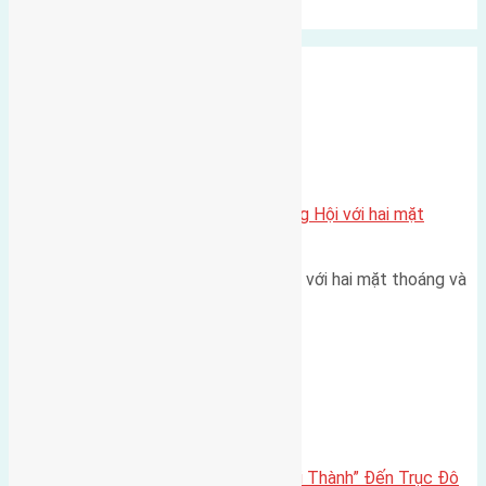
Ngẫu Nhiên
Xã Đông Hội
Một vị trí hiếm còn lại tại X1 Đông Hội với hai mặt
thoáng
Một góc tái định cư X1 Đông Hội với hai mặt thoáng và
trục đường 40m Diện…
Đông Anh 2026-2030
Đông Anh 2026: Từ “Huyện Ngoại Thành” Đến Trục Đô