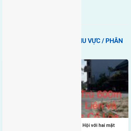
BẤT ĐỘNG SẢN CÙNG KHU VỰC / PHÂN
KHÚC
Một vị trí hiếm còn lại tại X1 Đông Hội với hai mặt