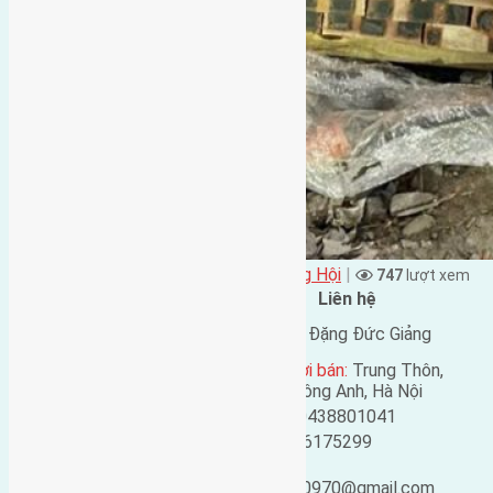
Đặng Đức Giảng đăng vào - tại
Xã Đông Hội
|
747
lượt xem
Đặc điểm BĐS
Liên hệ
Địa chỉ:
Lại Đà, Đông Hội,
Tên liên lạc:
Đặng Đức Giảng
Đông Anh, Hà Nội
Địa chỉ người bán:
Trung Thôn,
Mã số:
4816
Đông Hội, Đông Anh, Hà Nội
Loại tin:
Bán đất
Điện thoại:
0438801041
Ngày đăng:
Mobile:
0916175299
Ngày cập nhật lại:
9
Email:
tháng Trước
ducgiang090970@gmail.com