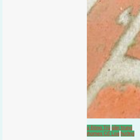
Bán Đất
đất đông hội đông anh
Gần Cầu Đông Trù
gần trung
tâm hội Chợ triển Lãm Quốc Gia
gần Vinhomes Cổ Loa
hướng
tây
hướng tây nam
Lại Đà