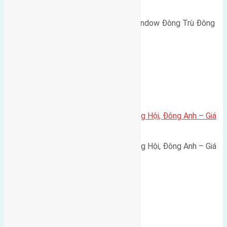
rộng 10m vỉa hè 5m
Cần bán biệt thự song lập Eurowindow Đông Trù Đông
Hội Đông Anh Tp Hà Nội diện…
Xã Đông Hội
Bán đất 80m² tái định cư X1 Đông Hội, Đông Anh – Giá
165 triệu/m²
Bán đất 80m² tái định cư X1 Đông Hội, Đông Anh – Giá
165 triệu/m² Thông tin…
Chung cư