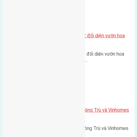
Xã Mai Lâm
Lô đất tái định cư Mai Hiên 56m2 đối diện vườn hoa
500m
Lô đất tái định cư Mai Hiên 56m² đối diện vườn hoa
500m Diện tích: 56m² (3,5x16m).…
Xã Mai Lâm
Lô đất Lê Xá 103,6m2 gần cầu Đông Trù và Vinhomes
Cổ Loa
Lô đất Lê Xá 103,6m² gần cầu Đông Trù và Vinhomes
Cổ Loa Diện tích: 103,6m²…