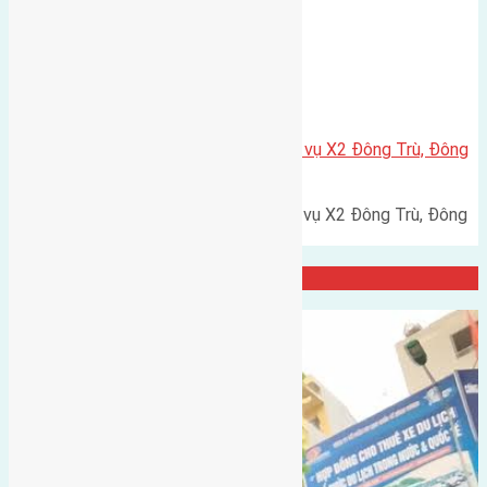
Nhà Đất
,
Xã Đông Hội
Cần bán 80m2(6,66×12) đất dịch vụ X2 Đông Trù, Đông
Hội, Đông Anh
Cần bán 80m2(6,66x12) đất dịch vụ X2 Đông Trù, Đông
Hội, Đông Anh. Đường…
Đại Diện Công ty