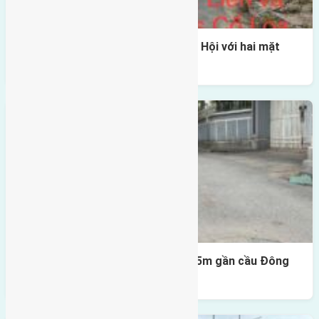
Một vị trí hiếm còn lại tại X1 Đông Hội với hai mặt
thoáng
Lô đất Lại Đà 52m2 mặt đường 4,5m gần cầu Đông
Trù