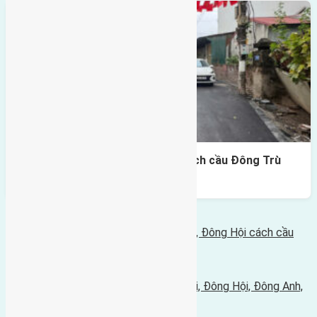
Lô đất Lại Đà 73m² – Trục 5m, cách cầu Đông Trù
400m
Bình luận bị vô hiệu hóa
Tin Mới Hơn
Cần bán đất diện tích 48m2 đất Lại Đà, Đông Hội cách cầu
Đông Trù 550m
16/12/2015 - 3:42 chiều |
Tin Cũ Hơn
Cần bán 80m2 đất mặt đường Tiên Hội, Đông Hội, Đông Anh,
Hà Nội
16/12/2015 - 3:39 chiều |