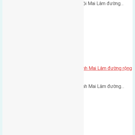
Cần bán 45m2 (3,6x12) đất Du Nội Mai Lâm đường…
Cần bán 60m2(6×10) đất Thái Bình Mai Lâm đường rộng
3,5m
Cần bán 60m2(6x10) đất Thái Bình Mai Lâm đường…