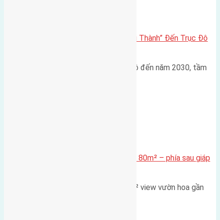
Đông Anh 2026-2030
Đông Anh 2026: Từ “Huyện Ngoại Thành” Đến Trục Đô
Thị Đa Cực – Góc Nhìn Dữ Liệu
Trong bối cảnh Quy hoạch Thủ đô đến năm 2030, tầm
nhìn 2050 (với trọng tâm…
Xã Mai Lâm
Cần bán Đất đấu giá X2 Thái Bình 80m² – phía sau giáp
đường và vườn hoa
Lô đất đấu giá X2 Thái Bình 80m² view vườn hoa gần
cầu Tứ Liên Diện tích:…