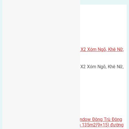
Xã Nguyên Khê
Cần bán 75m2(5×15) đất đấu giá X2 Xóm Ngõ, Khê Nữ,
Nguyên Khê, Huyện Đông Anh
Cần bán 75m2(5x15) đất đấu giá X2 Xóm Ngõ, Khê Nữ,
Nguyên Khê, Huyện Đông Anh.…
Cầu Đông Trù
,
Xã Đông Hội
Cần bán biệt thự song lập Eurowindow Đông Trù Đông
Hội Đông Anh Tp Hà Nội diện tích 135m2(9×15) đường