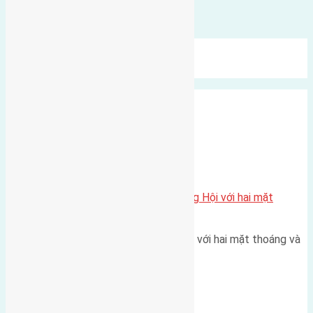
Bình luận được đóng lại.
Mới Nhất
Xu Hướng
Ngẫu Nhiên
Xã Đông Hội
Một vị trí hiếm còn lại tại X1 Đông Hội với hai mặt
thoáng
Một góc tái định cư X1 Đông Hội với hai mặt thoáng và
trục đường 40m Diện…