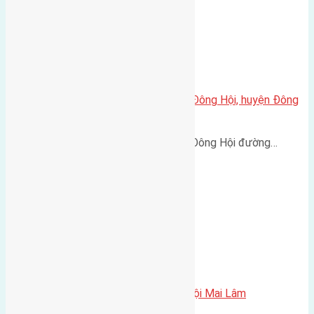
Cần bán 50m2(5×10) đất Lại Đà Đông Hội, huyện Đông
Anh
Cần bán 50m2(5x10) đất Lại Đà Đông Hội đường…
Cần bán 45m2 (3,6×12) đất Du Nội Mai Lâm