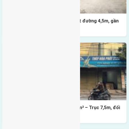
Nhà 3,5 tầng Đông Hội 60m² – mặt đường 4,5m, gần
cầu Tứ Liên
Lô đất mặt đường Đông Hội 73,4m² – Trục 7,5m, đối
diện vườn hoa