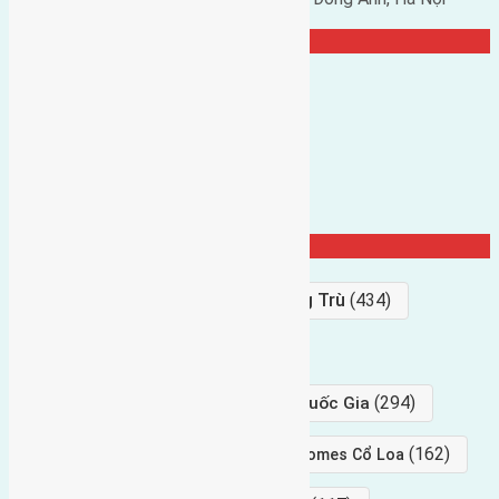
TRANG CỘNG ĐỒNG
Từ Khóa Nổi Bật
Bán Đất
(927)
Gần Cầu Đông Trù
(434)
hướng tây
(406)
(294)
gần trung tâm hội Chợ triển Lãm Quốc Gia
(239)
(162)
hướng tây nam
gần Vinhomes Cổ Loa