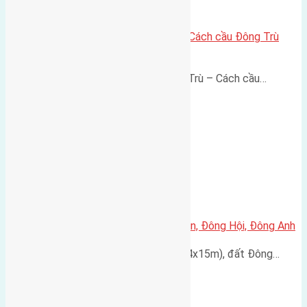
Lô đất thổ cư 60m² Đông Trù – Cách cầu Đông Trù
500m, vị trí thuận kết nối
Lô đất thổ cư 60m² Thôn Đông Trù – Cách cầu…
Cần bán đất 60m2 đất Đông Ngàn, Đông Hội, Đông Anh
Cấn bán đất có diện tích 60m2 (4x15m), đất Đông…