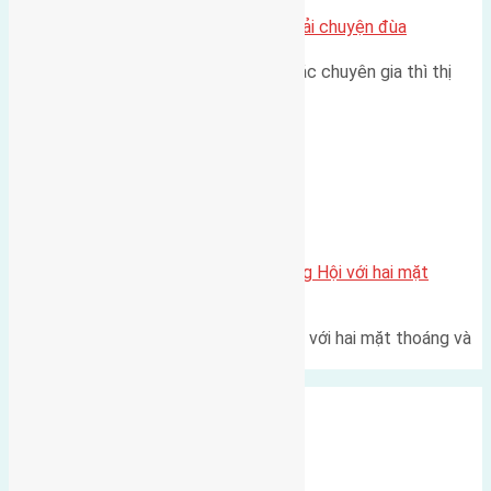
Nhà Đất bán tại Việt Nam đâu phải chuyện đùa
Theo như nhận định chung của các chuyên gia thì thị
trường bất động sản (BĐS)…
Xã Đông Hội
Một vị trí hiếm còn lại tại X1 Đông Hội với hai mặt
thoáng
Một góc tái định cư X1 Đông Hội với hai mặt thoáng và
trục đường 40m Diện…