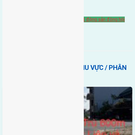
Chi tiết liên hệ: 0916.175.299 .
Bán Đất
bán đất đông hội đông anh
bất động sản đông hội
đông anh
cần bán
đông anh
đông hội
BẤT ĐỘNG SẢN CÙNG KHU VỰC / PHÂN
KHÚC