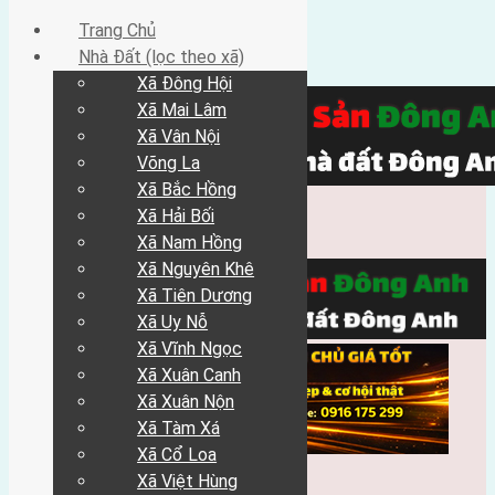
Trang Chủ
Nhà Đất (lọc theo xã)
Xã Đông Hội
Xã Mai Lâm
Xã Vân Nội
Võng La
Xã Bắc Hồng
Xã Hải Bối
Xã Nam Hồng
Xã Nguyên Khê
Xã Tiên Dương
Xã Uy Nỗ
Xã Vĩnh Ngọc
Xã Xuân Canh
Xã Xuân Nộn
Xã Tàm Xá
Xã Cổ Loa
Xã Việt Hùng
Trang Chủ