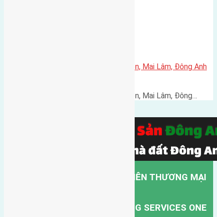
Bán đất tái định cư 80m² Mai Hiên, Mai Lâm, Đông Anh
– Đường 30m, giá 215 triệu/m²
Bán đất tái định cư 80m² Mai Hiên, Mai Lâm, Đông…
CÔNG TY TNHH MỘT THÀNH VIÊN THƯƠNG MẠI
DỊCH VỤ VẬN TẢI HỒNG HÀ.
HONG HA TRANSPORT TRADING SERVICES ONE