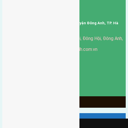
MEMBER COMPANY LIMITED.
Mã số thuế: 0101346678
Trụ sở: thôn Trung Thôn, Xã Đông Hội, Huyện Đông Anh, TP. Hà
Nội, Việt Nam.
51 Đường Đông Hội, Đông Hội, Đông Anh,
Văn phòng giao dịch:
Hà Nội
https://batdongsandonganh24h.com.vn
Website:
ducgiang090970@gmail.com
Email:
0916-175-299
Hotline:
Chính sách bảo mật
3905
Ngày chạy
130
Tháng hoạt động
10
Năm đã qua
1066
Tin Bán Đất