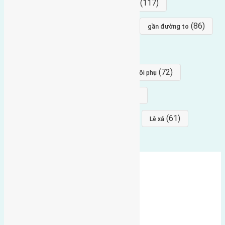
(154)
(117)
hướng nam
hướng tây bắc
(96)
(88)
(86)
hướng bắc
Đông trù
gần đường to
(84)
(82)
đông ngàn
Lại Đà
(77)
(72)
Thái Bình, Mai Lâm, Đông Anh
hội phụ
(68)
(68)
Mai hiên
hướng đông nam
(64)
(64)
(61)
đất đấu giá
Phúc Thọ
Lê xá