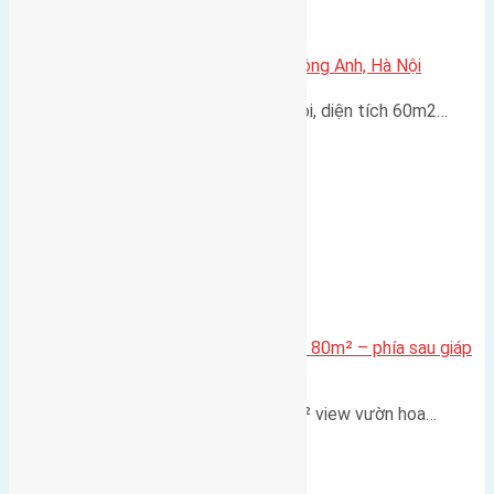
Bán đất Đông Ngàn, Đông Hội, Đông Anh, Hà Nội
Cần bán đất Đông Ngàn, Đông Hội, diện tích 60m2…
Cần bán Đất đấu giá X2 Thái Bình 80m² – phía sau giáp
đường và vườn hoa
Lô đất đấu giá X2 Thái Bình 80m² view vườn hoa…