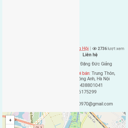
Đặng Đức Giảng đăng vào - tại
Xã Đông Hội
|
2736
lượt xem
Đặc điểm BĐS
Liên hệ
Địa chỉ:
Lại Đà, Đông Hội,
Tên liên lạc:
Đặng Đức Giảng
Đông Anh, Hà Nội
Địa chỉ người bán:
Trung Thôn,
Mã số:
87
Đông Hội, Đông Anh, Hà Nội
Loại tin:
Bán đất
Điện thoại:
0438801041
Ngày đăng:
Mobile:
0916175299
Ngày cập nhật lại:
Email:
25/02/2019 05:35
ducgiang090970@gmail.com
+