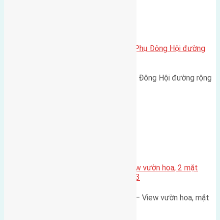
Uncategorized
Và bán 61,3m2 (4,4×14) đất Hội Phụ Đông Hội đường
rộng 5m
Bán 61,3m2 (4,4x14) đất Hội Phụ Đông Hội đường rộng
5m hướng Đông cách cầu…
Xã Mai Lâm
Đất 80m² khu X1 Đông Hội – View vườn hoa, 2 mặt
thoáng, đường rộng 7,5m, vỉa hè 3
Bán lô đất đẹp khu X1 Đông Hội – View vườn hoa, mặt
đường rộng, vị trí…