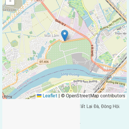
−
Leaflet
|
© OpenStreetMap contributors
Cần
bán đất
diện tích 40m2 (4x10m) đất Lại Đà, Đông Hội.
Gần cầu Đông Trù đường rộng 2,5m.
Vị trí hướng Đông Nam cách cầu 600m.
Giá bán: 12 triệu/m2.