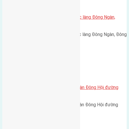
Xã Đông Hội
Cần bán 60m2 (4,3×13,9) đất trục làng Đông Ngàn,
Đông Hội đường rộng 4m
Cần bán 60m2 (4,3x13,9) đất trục làng Đông Ngàn, Đông
Hội đường rộng 4m hướng…
Xã Đông Hội
Cần bán 45(4,5×10) đất Đông Ngàn Đông Hội đường
rộng 2,5m
Cần bán 45(4,5x10) đất Đông Ngàn Đông Hội đường
rộng 2,5m hướng Tây Bắc…