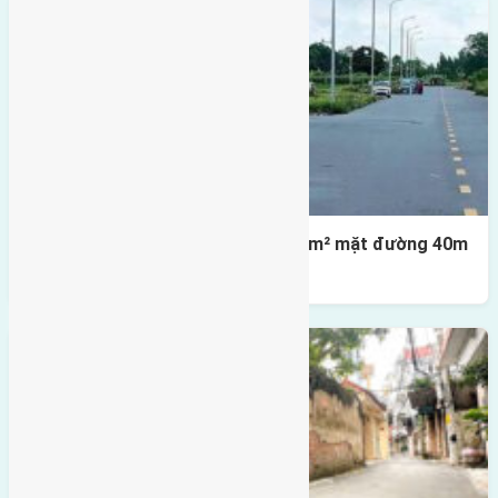
Lô đất tái định cư X1 Đông Hội 80m² mặt đường 40m
gần cầu Đông Trù