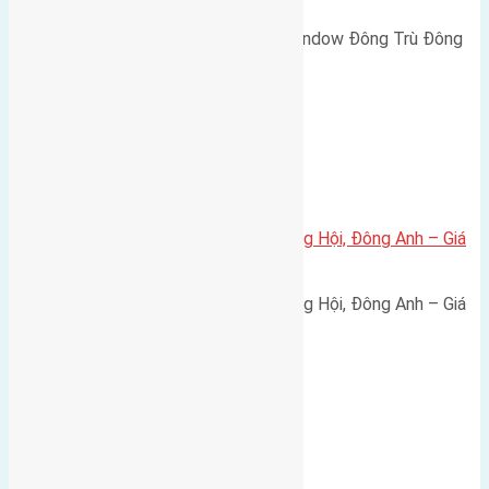
Cần bán biệt thự song lập Eurowindow Đông Trù Đông
Hội Đông Anh Tp Hà Nội diện…
Xã Đông Hội
Bán đất 80m² tái định cư X1 Đông Hội, Đông Anh – Giá
165 triệu/m²
Bán đất 80m² tái định cư X1 Đông Hội, Đông Anh – Giá
165 triệu/m² Thông tin…
Chung cư