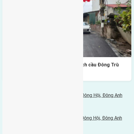
Lô đất Lại Đà 73m² – Trục 5m, cách cầu Đông Trù
400m
Bình luận bị vô hiệu hóa
Tin Mới Hơn
Cần bán 50,8m2(4,5x11,3) đất Lại Đà, Đông Hội, Đông Anh
đường rộng 2,8m
15/03/2025 - 1:01 chiều |
Tin Cũ Hơn
Cần bán 49,7m2(4x12,4) đất Hội Phụ, Đông Hội, Đông Anh
đường rộng 2,8m
08/03/2025 - 6:37 chiều |