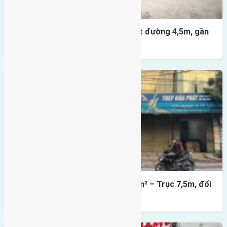
Nhà 3,5 tầng Đông Hội 60m² – mặt đường 4,5m, gần
cầu Tứ Liên
Lô đất mặt đường Đông Hội 73,4m² – Trục 7,5m, đối
diện vườn hoa