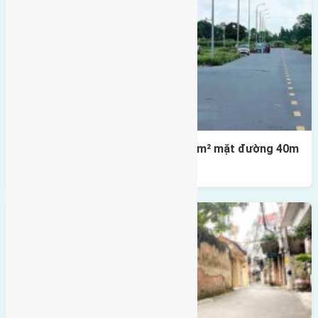
Lô đất tái định cư X1 Đông Hội 80m² mặt đường 40m
gần cầu Đông Trù