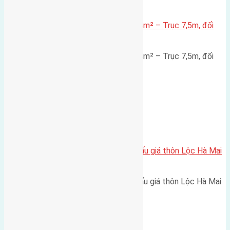
Xã Đông Hội
Lô đất mặt đường Đông Hội 73,4m² – Trục 7,5m, đối
diện vườn hoa
Lô đất mặt đường Đông Hội 73,4m² – Trục 7,5m, đối
diện vườn hoa Diện…
Xã Mai Lâm
Cần bán 100,5m2 (6,7×15) đất đấu giá thôn Lộc Hà Mai
Lâm đường rộng 6m
Cần bán 100,5m2 (6,7x15) đất đấu giá thôn Lộc Hà Mai
Lâm đường rộng 6m hướng…