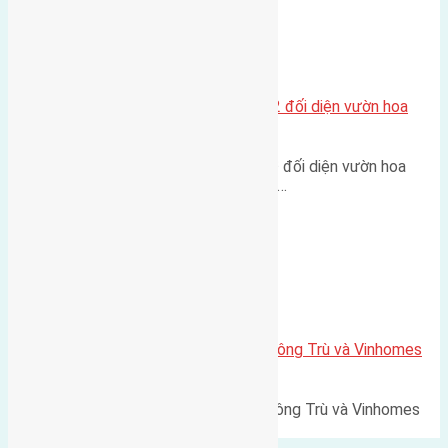
Xã Mai Lâm
Lô đất tái định cư Mai Hiên 56m2 đối diện vườn hoa
500m
Lô đất tái định cư Mai Hiên 56m² đối diện vườn hoa
500m Diện tích: 56m² (3,5x16m).…
Xã Mai Lâm
Lô đất Lê Xá 103,6m2 gần cầu Đông Trù và Vinhomes
Cổ Loa
Lô đất Lê Xá 103,6m² gần cầu Đông Trù và Vinhomes
Cổ Loa Diện tích: 103,6m²…