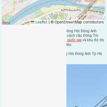
Leaflet
|
© OpenStreetMap contributors
Cần bán 50,8m2(4,5×11,3) đất Lại Đà Đông Hội Đông Anh
đường rộng 2,8m hướng Tây Nam vị trí cách cầu Đông Trù
500m cách
trung tâm hội chợ triển lãm quốc gia
và khu đô thị
mới Vinhome Cổ Loa 800m giá 105tr triệu
Liên hệ Mr Giảng 0916175299
Vp nhà đất Hồng Hà số 51 đường Đông Hội Đông Anh Tp Hà
Nội.