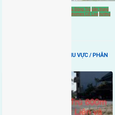
Bán Đất
đất đông hội đông anh
Gần Cầu Đông Trù
gần trung
tâm hội Chợ triển Lãm Quốc Gia
gần Vinhomes Cổ Loa
hướng
tây
hướng tây nam
Lại Đà
BẤT ĐỘNG SẢN CÙNG KHU VỰC / PHÂN
KHÚC