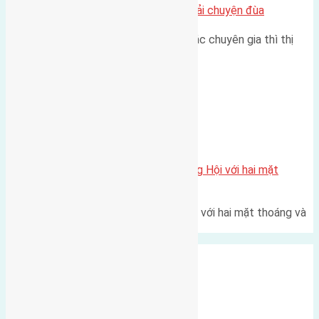
Nhà Đất bán tại Việt Nam đâu phải chuyện đùa
Theo như nhận định chung của các chuyên gia thì thị
trường bất động sản (BĐS)…
Xã Đông Hội
Một vị trí hiếm còn lại tại X1 Đông Hội với hai mặt
thoáng
Một góc tái định cư X1 Đông Hội với hai mặt thoáng và
trục đường 40m Diện…