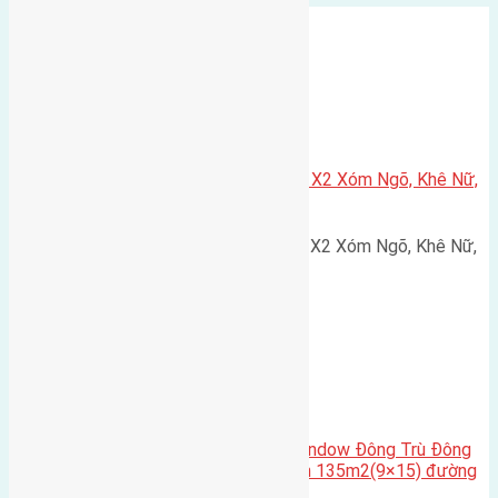
Xã Nguyên Khê
Cần bán 75m2(5×15) đất đấu giá X2 Xóm Ngõ, Khê Nữ,
Nguyên Khê, Huyện Đông Anh
Cần bán 75m2(5x15) đất đấu giá X2 Xóm Ngõ, Khê Nữ,
Nguyên Khê, Huyện Đông Anh.…
Cầu Đông Trù
,
Xã Đông Hội
Cần bán biệt thự song lập Eurowindow Đông Trù Đông
Hội Đông Anh Tp Hà Nội diện tích 135m2(9×15) đường
rộng 10m vỉa hè 5m