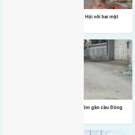
Một vị trí hiếm còn lại tại X1 Đông Hội với hai mặt
thoáng
Lô đất Lại Đà 52m2 mặt đường 4,5m gần cầu Đông
Trù