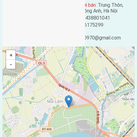
Địa chỉ người bán:
Trung Thôn,
Mã số:
4808
Đông Hội, Đông Anh, Hà Nội
Loại tin:
Bán đất
Điện thoại:
0438801041
Ngày đăng:
Mobile:
0916175299
Ngày cập nhật lại:
9
Email:
tháng Trước
ducgiang090970@gmail.com
+
−