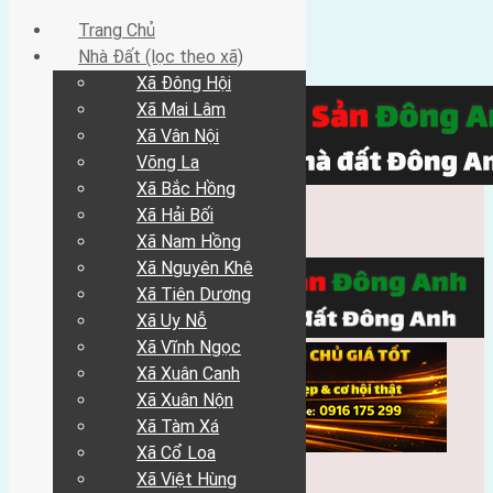
Trang Chủ
Nhà Đất (lọc theo xã)
Xã Đông Hội
Xã Mai Lâm
Xã Vân Nội
Võng La
Xã Bắc Hồng
Xã Hải Bối
Xã Nam Hồng
Xã Nguyên Khê
Xã Tiên Dương
Xã Uy Nỗ
Xã Vĩnh Ngọc
Xã Xuân Canh
Xã Xuân Nộn
Xã Tàm Xá
Xã Cổ Loa
Xã Việt Hùng
Trang Chủ