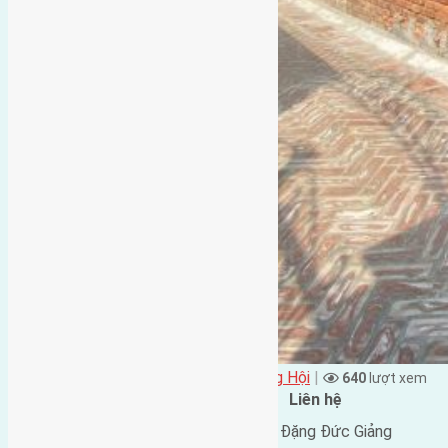
Đặng Đức Giảng đăng vào - tại
Xã Đông Hội
|
640
lượt xem
Đặc điểm BĐS
Liên hệ
Địa chỉ:
Lại Đà, Đông Hội,
Tên liên lạc:
Đặng Đức Giảng
Đông Anh, Hà Nội