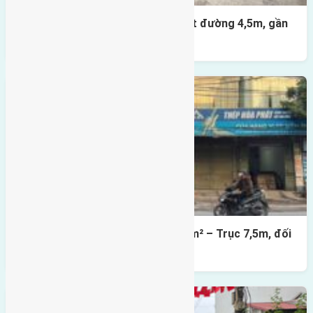
Nhà 3,5 tầng Đông Hội 60m² – mặt đường 4,5m, gần
cầu Tứ Liên
Lô đất mặt đường Đông Hội 73,4m² – Trục 7,5m, đối
diện vườn hoa