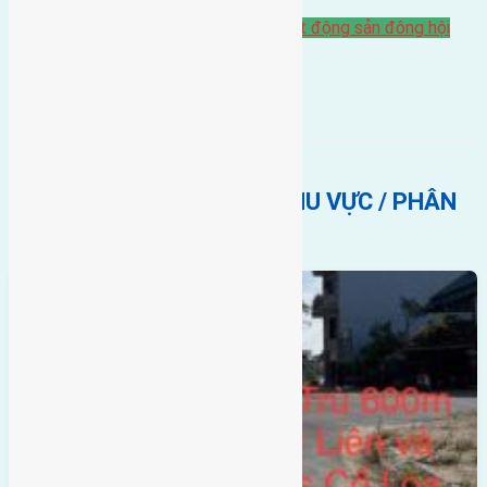
Bán Đất
bán đất đông hội đông anh
bất động sản đông hội
đông anh
đông hội
BẤT ĐỘNG SẢN CÙNG KHU VỰC / PHÂN
KHÚC