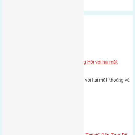
Xu Hướng
Ngẫu Nhiên
Xã Đông Hội
Một vị trí hiếm còn lại tại X1 Đông Hội với hai mặt
thoáng
Một góc tái định cư X1 Đông Hội với hai mặt thoáng và
trục đường 40m Diện…
Đông Anh 2026-2030