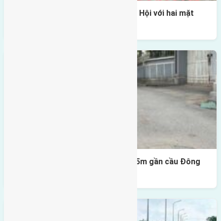
Một vị trí hiếm còn lại tại X1 Đông Hội với hai mặt
thoáng
Lô đất Lại Đà 52m2 mặt đường 4,5m gần cầu Đông
Trù