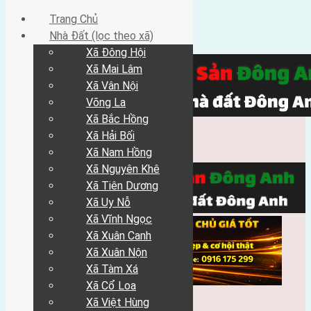
Trang Chủ
Nhà Đất (lọc theo xã)
Xã Đông Hội
Xã Mai Lâm
Xã Vân Nội
Võng La
Xã Bắc Hồng
Xã Hải Bối
Xã Nam Hồng
Xã Nguyên Khê
Xã Tiên Dương
Xã Uy Nỗ
Xã Vĩnh Ngọc
Xã Xuân Canh
Xã Xuân Nộn
Xã Tàm Xá
Xã Cổ Loa
Xã Việt Hùng
Trang Chủ