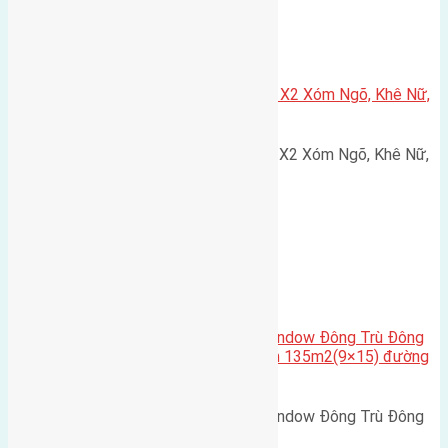
Xã Nguyên Khê
Cần bán 75m2(5×15) đất đấu giá X2 Xóm Ngõ, Khê Nữ,
Nguyên Khê, Huyện Đông Anh
Cần bán 75m2(5x15) đất đấu giá X2 Xóm Ngõ, Khê Nữ,
Nguyên Khê, Huyện Đông Anh.…
Cầu Đông Trù
,
Xã Đông Hội
Cần bán biệt thự song lập Eurowindow Đông Trù Đông
Hội Đông Anh Tp Hà Nội diện tích 135m2(9×15) đường
rộng 10m vỉa hè 5m
Cần bán biệt thự song lập Eurowindow Đông Trù Đông
Hội Đông Anh Tp Hà Nội diện…