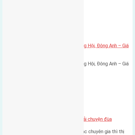
Xã Đông Hội
Bán đất 80m² tái định cư X1 Đông Hội, Đông Anh – Giá
165 triệu/m²
Bán đất 80m² tái định cư X1 Đông Hội, Đông Anh – Giá
165 triệu/m² Thông tin…
Chung cư
Nhà Đất bán tại Việt Nam đâu phải chuyện đùa
Theo như nhận định chung của các chuyên gia thì thị