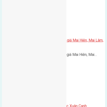
Cần bán 92,5m2(5×18,5) đất đấu giá Mai Hiên, Mai Lâm,
huyện Đông Anh
Cần bán 92,5m2(5x18,5) đất đấu giá Mai Hiên, Mai…
Cần bán 60m2 (6×15) đất Vạn Lộc Xuân Canh