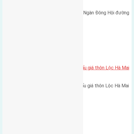
rộng 3m
Cần bán 42m2(4x10,5) đất Đông Ngàn Đông Hội đường
rộng 3m hướng Tây Nam cách…
Xã Mai Lâm
Cần bán 100,5m2 (6,7×15) đất đấu giá thôn Lộc Hà Mai
Lâm đường rộng 6m
Cần bán 100,5m2 (6,7x15) đất đấu giá thôn Lộc Hà Mai
Lâm đường rộng 6m hướng…
Xã Tiên Dương