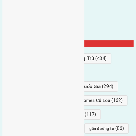
Từ Khóa Nổi Bật
Bán Đất
(927)
Gần Cầu Đông Trù
(434)
hướng tây
(406)
(294)
gần trung tâm hội Chợ triển Lãm Quốc Gia
(239)
(162)
hướng tây nam
gần Vinhomes Cổ Loa
(154)
(117)
hướng nam
hướng tây bắc
(96)
(88)
(86)
hướng bắc
Đông trù
gần đường to