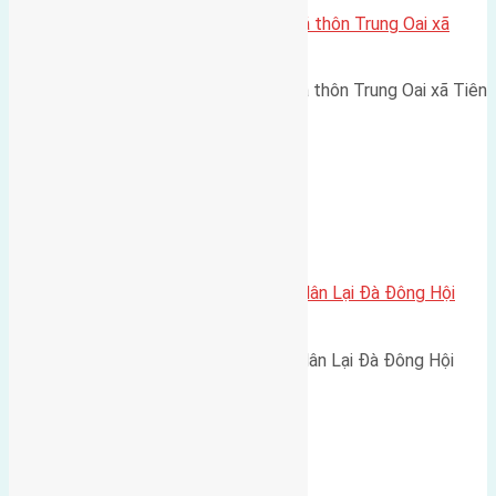
Cần bán 80m2 (4×20) đất đấu giá thôn Trung Oai xã
Tiên Dương đường rộng 8m
Cần bán 80m2 (4x20) đất đấu giá thôn Trung Oai xã Tiên
Dương đường rộng 8m…
Xã Đông Hội
Cần bán 120m2 (8×15) đất giãn dân Lại Đà Đông Hội
đường rộng 6m
Cần bán 120m2 (8x15) đất giãn dân Lại Đà Đông Hội
đường rộng 6m hướng Đông…