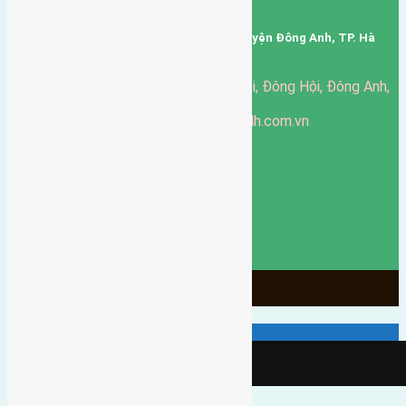
Mã số thuế: 0101346678
Trụ sở: thôn Trung Thôn, Xã Đông Hội, Huyện Đông Anh, TP. Hà
Nội, Việt Nam.
51 Đường Đông Hội, Đông Hội, Đông Anh,
Văn phòng giao dịch:
Hà Nội
https://batdongsandonganh24h.com.vn
Website:
ducgiang090970@gmail.com
Email:
0916-175-299
Hotline:
Chính sách bảo mật
3905
Ngày chạy
130
Tháng hoạt động
10
Năm đã qua
1066
Tin Bán Đất