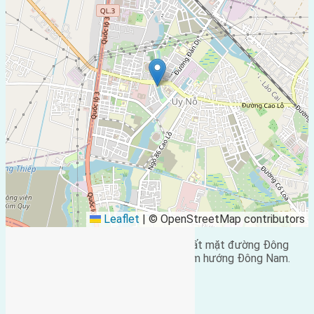
Leaflet
|
© OpenStreetMap contributors
Cần
bán đất
diện tích 200m2(8×25) đất mặt đường Đông
Hội, Đông Anh cách cầu Đông Trù 1,2km hướng Đông Nam.
Giá bán: 4,8 tỷ.
Chi tiết liên hệ: 0916.175.299 .