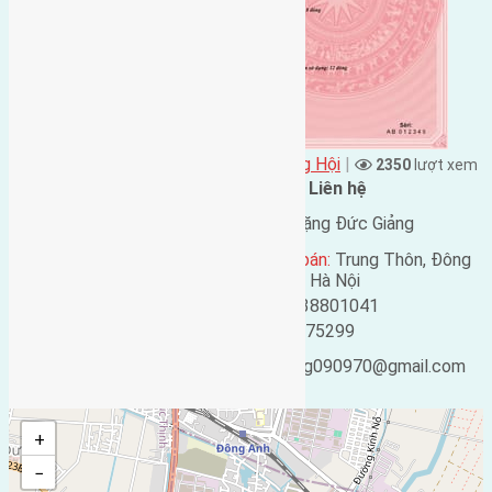
Đặng Đức Giảng đăng vào - tại
Xã Đông Hội
|
2350
lượt xem
Đặc điểm BĐS
Liên hệ
Địa chỉ:
Đông Hội, Đông
Tên liên lạc:
Đặng Đức Giảng
Anh, Hà Nội
Địa chỉ người bán:
Trung Thôn, Đông
Mã số:
190
Hội, Đông Anh, Hà Nội
Loại tin:
Bán đất
Điện thoại:
0438801041
Ngày đăng:
Mobile:
0916175299
Ngày cập nhật lại:
Email:
ducgiang090970@gmail.com
25/02/2019 05:30
+
−