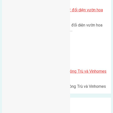
Lô đất tái định cư Mai Hiên 56m2 đối diện vườn hoa
500m
Lô đất tái định cư Mai Hiên 56m² đối diện vườn hoa
500m Diện tích: 56m² (3,5x16m).…
Xã Mai Lâm
Lô đất Lê Xá 103,6m2 gần cầu Đông Trù và Vinhomes
Cổ Loa
Lô đất Lê Xá 103,6m² gần cầu Đông Trù và Vinhomes
Cổ Loa Diện tích: 103,6m²…