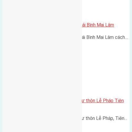
Cần bán 472m2 (23×20,6) đất Thái Bình Mai Lâm
Cần bán 472m2 (23x20,6) đất Thái Bình Mai Lâm cách…
Cần bán 127m2 (7×18) đất thổ cư thôn Lễ Pháp Tiên
Dương đường rộng 4,5m
Cần bán 127m2 (7x18) đất thổ cư thôn Lễ Pháp, Tiên…