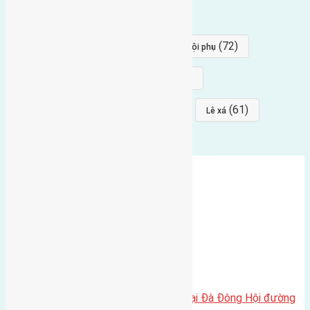
(84)
(82)
đông ngàn
Lại Đà
(77)
(72)
Thái Bình, Mai Lâm, Đông Anh
hội phụ
(68)
(68)
Mai hiên
hướng đông nam
(64)
(64)
(61)
đất đấu giá
Phúc Thọ
Lê xá
Cần bán 46,7m2 (3,8×12,3) đất Lại Đà Đông Hội đường