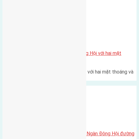
trường bất động sản (BĐS)…
Xã Đông Hội
Một vị trí hiếm còn lại tại X1 Đông Hội với hai mặt
thoáng
Một góc tái định cư X1 Đông Hội với hai mặt thoáng và
trục đường 40m Diện…
Xã Đông Hội
Cần bán 42m2(4×10,5) đất Đông Ngàn Đông Hội đường