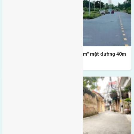
Lô đất tái định cư X1 Đông Hội 80m² mặt đường 40m
gần cầu Đông Trù