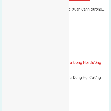
Cần bán 60m2 (6x15) đất Vạn Lộc Xuân Canh đường…
Cần bán 56m2(4×14) đất Đông Trù Đông Hội đường
rộng 2,2m
Cần bán 56m2(4x14) đất Đông Trù Đông Hội đường…