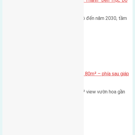
Đông Anh 2026: Từ “Huyện Ngoại Thành” Đến Trục Đô
Thị Đa Cực – Góc Nhìn Dữ Liệu
Trong bối cảnh Quy hoạch Thủ đô đến năm 2030, tầm
nhìn 2050 (với trọng tâm…
Xã Mai Lâm
Cần bán Đất đấu giá X2 Thái Bình 80m² – phía sau giáp
đường và vườn hoa
Lô đất đấu giá X2 Thái Bình 80m² view vườn hoa gần
cầu Tứ Liên Diện tích:…
Xã Mai Lâm