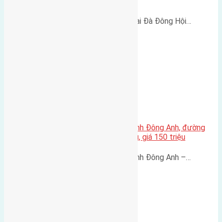
vào 2,4m
Cần bán 46,7m2 (3,8x12,3) đất Lại Đà Đông Hội…
Bán 80m² đất đấu giá X2 Thái Bình Đông Anh, đường
15m vỉa hè 3m, gần cầu Đông Trù, giá 150 triệu
Bán 80m² đất đấu giá X2 Thái Bình Đông Anh –…