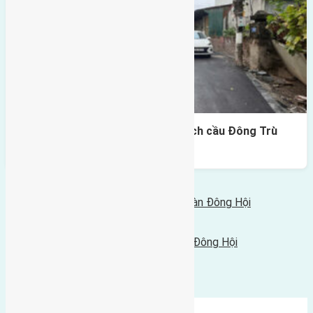
Lô đất Lại Đà 73m² – Trục 5m, cách cầu Đông Trù
400m
Bình luận bị vô hiệu hóa
Tin Mới Hơn
Cần bán đất 88m2(4x22) đất Đông Ngàn Đông Hội
22/12/2015 - 2:21 chiều |
Tin Cũ Hơn
Cần bán đất 80m2 (5x16) đất Hội Phụ Đông Hội
21/12/2015 - 1:01 chiều |
Bình luận được đóng lại.
Mới Nhất