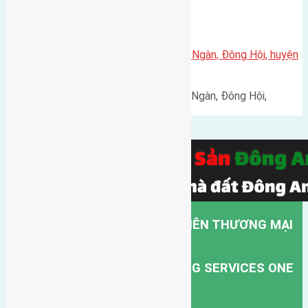
Cần bán 54m2(4,5×12) đất Đông Ngàn, Đông Hội, huyện
Đông Anh
Cần bán 54m2(4,5x12) đất Đông Ngàn, Đông Hội,
huyện…
CÔNG TY TNHH MỘT THÀNH VIÊN THƯƠNG MẠI
DỊCH VỤ VẬN TẢI HỒNG HÀ.
HONG HA TRANSPORT TRADING SERVICES ONE
MEMBER COMPANY LIMITED.