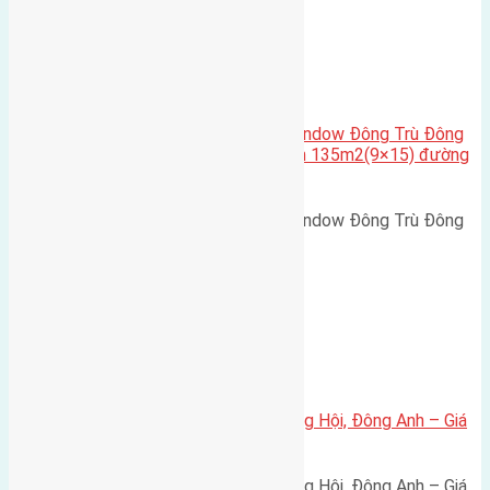
Cầu Đông Trù
,
Xã Đông Hội
Cần bán biệt thự song lập Eurowindow Đông Trù Đông
Hội Đông Anh Tp Hà Nội diện tích 135m2(9×15) đường
rộng 10m vỉa hè 5m
Cần bán biệt thự song lập Eurowindow Đông Trù Đông
Hội Đông Anh Tp Hà Nội diện…
Xã Đông Hội
Bán đất 80m² tái định cư X1 Đông Hội, Đông Anh – Giá
165 triệu/m²
Bán đất 80m² tái định cư X1 Đông Hội, Đông Anh – Giá