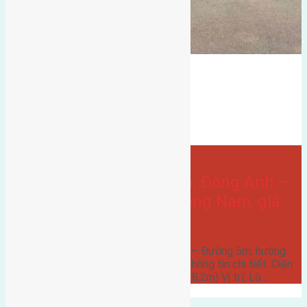
gần cầu tứ liên
đất đông hội đông anh
Bán Đất
Lại Đà
gần Vinhomes Cổ Loa
Cầu đông trù
đông nam
- tại
Xã Đông Hội
Bán đất 100m² Lại Đà, Đông Anh –
Đường 5m, hướng Đông Nam, giá
125 triệu/m²
Bán đất 100m² Lại Đà, Đông Anh – Đường 5m, hướng
Đông Nam, giá 125 triệu/m²
Thông tin chi tiết: Diện
tích: 100m² (mặt tiền 5,5m, sâu 18,2m) Vị trí: Lô…