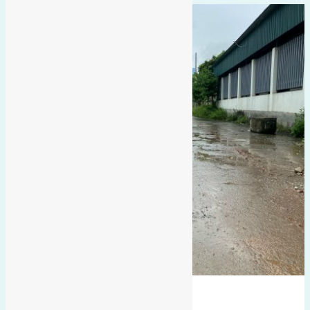
hướng tây
tây nam
đông nam