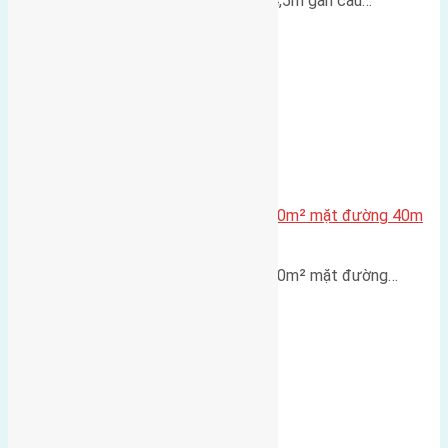
Lô đất Lại Đà 52m² mặt đường 4,5m gần cầu…
Lô đất tái định cư X1 Đông Hội 80m² mặt đường 40m
gần cầu Đông Trù
Lô đất tái định cư X1 Đông Hội 80m² mặt đường…