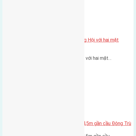
Một vị trí hiếm còn lại tại X1 Đông Hội với hai mặt
thoáng
Một góc tái định cư X1 Đông Hội với hai mặt…
Lô đất Lại Đà 52m2 mặt đường 4,5m gần cầu Đông Trù