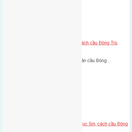
Lô đất Lại Đà 73m² – Trục 5m, cách cầu Đông Trù
400m
Lô đất Lại Đà 73m² – Trục 5m, gần cầu Đông…
Lô đất thổ cư Hội Phụ 70m² – Trục 5m, cách cầu Đông
Trù 600m