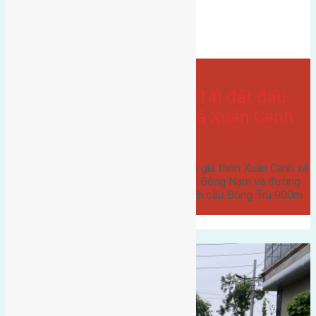
Bán Đất
đất đấu giá
hướng tây nam
Xuân canh
- tại
Xã Xuân Canh
Cần bán 142m2(10,2×14) đất đấu
giá thôn Xuân Canh xã Xuân Canh
đường rộng 7m
Cần bán 142m2(10,2x14) đất đấu giá thôn Xuân Canh xã
Xuân Canh đường rộng 7m hướng Đông Nam và đường
6m hướng Tây Nam ( lô góc ) cách cầu Đông Trù 900m
cách…