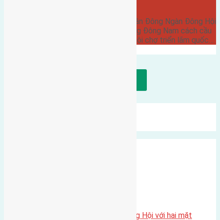
Cần bán 120m2(6x20) đất giãn dân Đông Ngàn Đông Hội
đường rộng 6m vỉa hè 1,2m hướng Đông Nam cách cầu
Đông Trù 800m cách trung tâm hội chợ triển lãm quốc…
Tải thêm bài viết
Mới Nhất
Xu Hướng
Ngẫu Nhiên
Xã Đông Hội
Một vị trí hiếm còn lại tại X1 Đông Hội với hai mặt