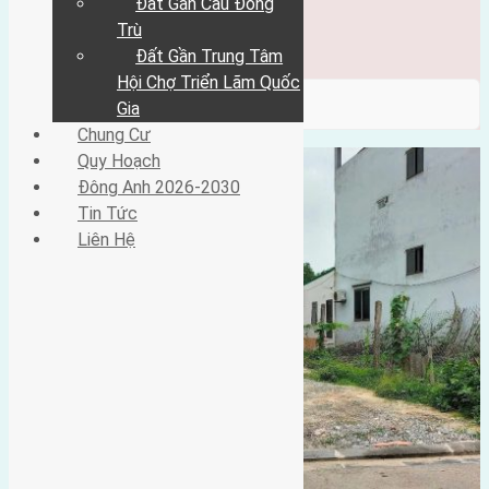
Đất Gần Cầu Đông
Đông Anh 2026-2030
Tin Tức
Trù
Liên Hệ
Đất Gần Trung Tâm
Hội Chợ Triển Lãm Quốc
/ Category / đông nam
Gia
Chung Cư
Quy Hoạch
Đông Anh 2026-2030
Tin Tức
Liên Hệ