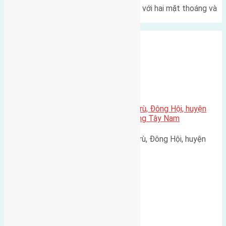
Một góc tái định cư X1 Đông Hội với hai mặt thoáng và
trục đường 40m Diện…
Xã Đông Hội
Cần bán 44m2(4×10) đất Đông Trù, Đông Hội, huyện
Đông Anh. Đường rộng 2,2m hướng Tây Nam
Cần bán 44m2(4x10) đất Đông Trù, Đông Hội, huyện
Đông Anh. Đường rộng 2,2m…
Xã Mai Lâm