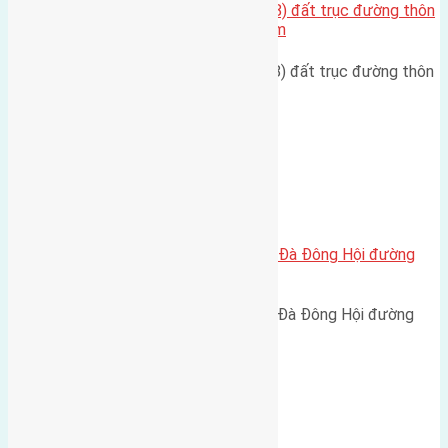
Chính chủ cần bán 81m2(4,1×19,8) đất trục đường thôn
Thái Bình Mai Lâm đường rộng 6m
Chính chủ cần bán 81m2(4,1x19,8) đất trục đường thôn
Thái Bình Mai Lâm đường…
Xã Đông Hội
Cần bán 55m2 (4,5×12,2) đất Lại Đà Đông Hội đường
rộng 2,5m
Cần bán 55m2 (4,5x12,2) đất Lại Đà Đông Hội đường
rộng 2,5m hướng Bắc cách…