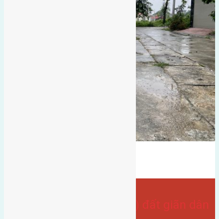
Bán Đất
đông ngàn
đông nam
Đất giãn dân
- tại
Xã Đông Hội
Cần bán 120m2(6×20) đất giãn dân
Đông Ngàn Đông Hội