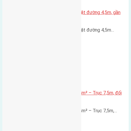
Nhà 3,5 tầng Đông Hội 60m² – mặt đường 4,5m, gần
cầu Tứ Liên
Nhà 3,5 tầng Đông Hội 60m² – mặt đường 4,5m…
Lô đất mặt đường Đông Hội 73,4m² – Trục 7,5m, đối
diện vườn hoa
Lô đất mặt đường Đông Hội 73,4m² – Trục 7,5m,…