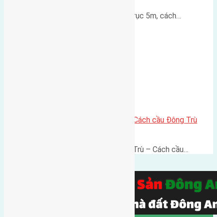
Lô đất thổ cư Hội Phụ 70m² – Trục 5m, cách…
Lô đất thổ cư 60m² Đông Trù – Cách cầu Đông Trù
500m, vị trí thuận kết nối
Lô đất thổ cư 60m² Thôn Đông Trù – Cách cầu…