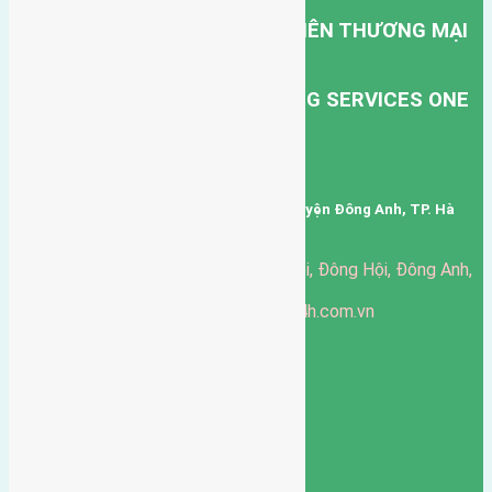
CÔNG TY TNHH MỘT THÀNH VIÊN THƯƠNG MẠI
DỊCH VỤ VẬN TẢI HỒNG HÀ.
HONG HA TRANSPORT TRADING SERVICES ONE
MEMBER COMPANY LIMITED.
Mã số thuế: 0101346678
Trụ sở: thôn Trung Thôn, Xã Đông Hội, Huyện Đông Anh, TP. Hà
Nội, Việt Nam.
51 Đường Đông Hội, Đông Hội, Đông Anh,
Văn phòng giao dịch:
Hà Nội
https://batdongsandonganh24h.com.vn
Website:
ducgiang090970@gmail.com
Email:
0916-175-299
Hotline:
Chính sách bảo mật
3904
Ngày chạy
130
Tháng hoạt động
10
Năm đã qua
1066
Tin Bán Đất