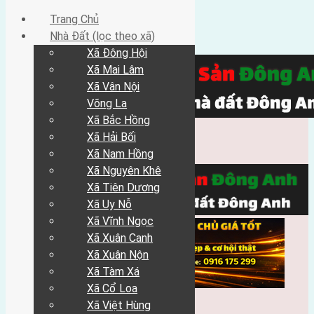
Trang Chủ
Nhà Đất (lọc theo xã)
Xã Đông Hội
Xã Mai Lâm
Xã Vân Nội
Võng La
Xã Bắc Hồng
Xã Hải Bối
Xã Nam Hồng
Xã Nguyên Khê
Xã Tiên Dương
Xã Uy Nỗ
Xã Vĩnh Ngọc
Xã Xuân Canh
Xã Xuân Nộn
Xã Tàm Xá
Xã Cổ Loa
Xã Việt Hùng
Trang Chủ