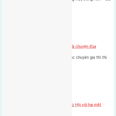
165 triệu/m² Thông tin…
Chung cư
Nhà Đất bán tại Việt Nam đâu phải chuyện đùa
Theo như nhận định chung của các chuyên gia thì thị
trường bất động sản (BĐS)…
Xã Đông Hội
Một vị trí hiếm còn lại tại X1 Đông Hội với hai mặt
thoáng