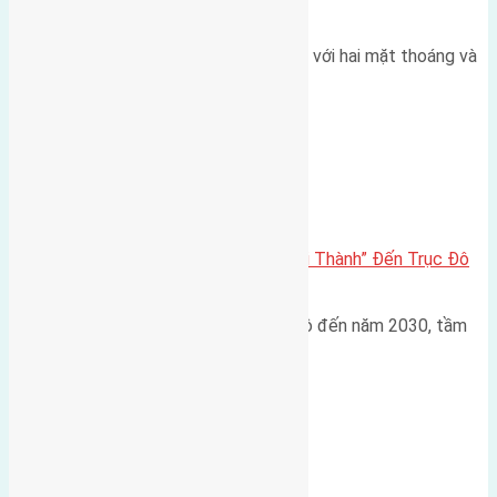
thoáng
Một góc tái định cư X1 Đông Hội với hai mặt thoáng và
trục đường 40m Diện…
Đông Anh 2026-2030
Đông Anh 2026: Từ “Huyện Ngoại Thành” Đến Trục Đô
Thị Đa Cực – Góc Nhìn Dữ Liệu
Trong bối cảnh Quy hoạch Thủ đô đến năm 2030, tầm
nhìn 2050 (với trọng tâm…
Xã Mai Lâm