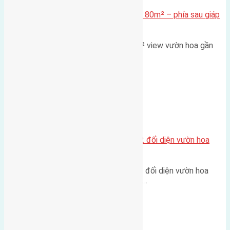
Cần bán Đất đấu giá X2 Thái Bình 80m² – phía sau giáp
đường và vườn hoa
Lô đất đấu giá X2 Thái Bình 80m² view vườn hoa gần
cầu Tứ Liên Diện tích:…
Xã Mai Lâm
Lô đất tái định cư Mai Hiên 56m2 đối diện vườn hoa
500m
Lô đất tái định cư Mai Hiên 56m² đối diện vườn hoa
500m Diện tích: 56m² (3,5x16m).…