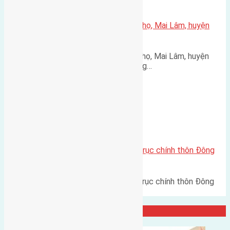
Xã Mai Lâm
Cần bán 40m2(4×10) đất Phúc Thọ, Mai Lâm, huyện
Đông Anh
Cần bán 40m2(4x10) đất Phúc Thọ, Mai Lâm, huyện
Đông Anh đường rộng 2,5m hướng…
Xã Đông Hội
Cần bán 84,5m2(4,15×20,4) đất trục chính thôn Đông
Trù Đông Hội đường rộng 6m
Cần bán 84,5m2(4,15x20,4) đất trục chính thôn Đông
Trù Đông Hội đường rộng…
Đại Diện Công Ty