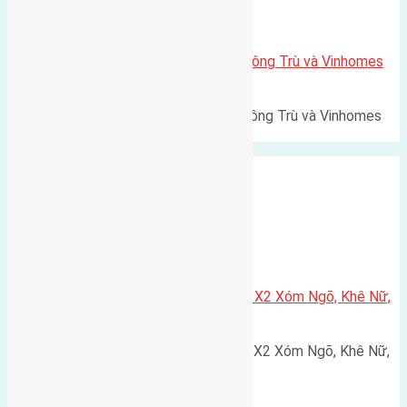
Xã Mai Lâm
Lô đất Lê Xá 103,6m2 gần cầu Đông Trù và Vinhomes
Cổ Loa
Lô đất Lê Xá 103,6m² gần cầu Đông Trù và Vinhomes
Cổ Loa Diện tích: 103,6m²…
Xã Nguyên Khê
Cần bán 75m2(5×15) đất đấu giá X2 Xóm Ngõ, Khê Nữ,
Nguyên Khê, Huyện Đông Anh
Cần bán 75m2(5x15) đất đấu giá X2 Xóm Ngõ, Khê Nữ,
Nguyên Khê, Huyện Đông Anh.…