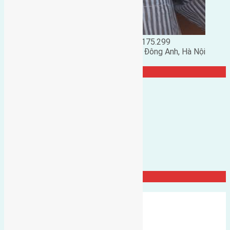
Đặng Đức Giảng: 0916.175.299
Phó chủ nhiệm hội nhà đất huyện Đông Anh, Hà Nội
TRANG CỘNG ĐỒNG
Đất Đông Hội