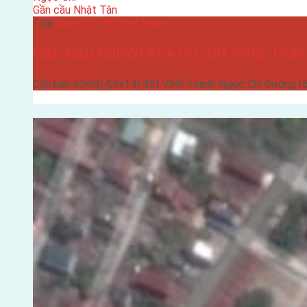
Gần cầu Nhật Tân
- tại
Ngọc Chi
,
Xã Vĩnh Ngọc
Cần bán 63m2(4,5×14) đất Vĩnh Tha
Cần bán 63m2(4,5x14) đất Vĩnh Thanh Ngọc Chi đường rộ