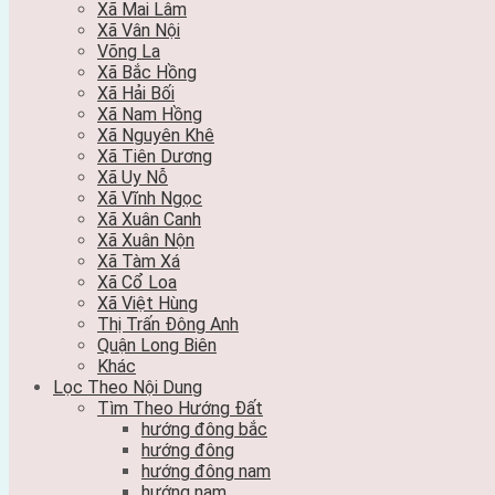
Xã Mai Lâm
Xã Vân Nội
Võng La
Xã Bắc Hồng
Xã Hải Bối
Xã Nam Hồng
Xã Nguyên Khê
Xã Tiên Dương
Xã Uy Nỗ
Xã Vĩnh Ngọc
Xã Xuân Canh
Xã Xuân Nộn
Xã Tàm Xá
Xã Cổ Loa
Xã Việt Hùng
Thị Trấn Đông Anh
Quận Long Biên
Khác
Lọc Theo Nội Dung
Tìm Theo Hướng Đất
hướng đông bắc
hướng đông
hướng đông nam
hướng nam