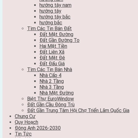
hướng tây nam
hướng tây
hướng tây bắc
hướng bắc
Tìm Các Tin Bán Đất
Đất Mặt Đường
Đất Gần Đường To
Hai Mặt Tiền
Đất Liên Xã
Đất Mặt Đê
Đất Đấu Giá
Tìm Các Tin Bán Nhà
Nhà Cấp 4
Nhà 2 Tầng
Nhà 3 Tầng
Nhà Mặt Đường
Biệt Thự EuroWindow
Đất Gần Cầu Đông Trù
Đất Gần Trung Tâm Hội Chợ Triển Lãm Quốc Gia
Chung Cư
Quy Hoạch
Đông Anh 2026-2030
Tin Tức