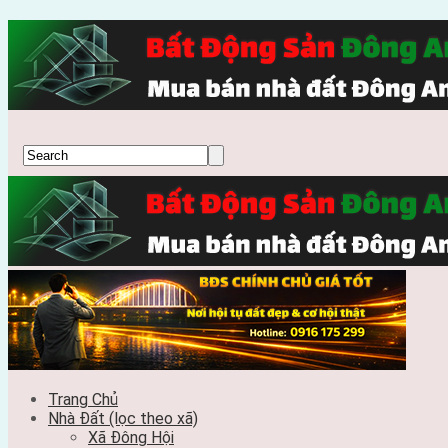
Trang Chủ
Nhà Đất (lọc theo xã)
Xã Đông Hội