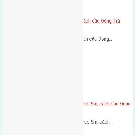
Lô đất Lại Đà 73m² – Trục 5m, cách cầu Đông Trù
400m
Lô đất Lại Đà 73m² – Trục 5m, gần cầu Đông…
Lô đất thổ cư Hội Phụ 70m² – Trục 5m, cách cầu Đông
Trù 600m
Lô đất thổ cư Hội Phụ 70m² – Trục 5m, cách…