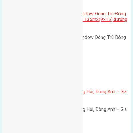
Cầu Đông Trù
,
Xã Đông Hội
Cần bán biệt thự song lập Eurowindow Đông Trù Đông
Hội Đông Anh Tp Hà Nội diện tích 135m2(9×15) đường
rộng 10m vỉa hè 5m
Cần bán biệt thự song lập Eurowindow Đông Trù Đông
Hội Đông Anh Tp Hà Nội diện…
Xã Đông Hội
Bán đất 80m² tái định cư X1 Đông Hội, Đông Anh – Giá
165 triệu/m²
Bán đất 80m² tái định cư X1 Đông Hội, Đông Anh – Giá
165 triệu/m² Thông tin…