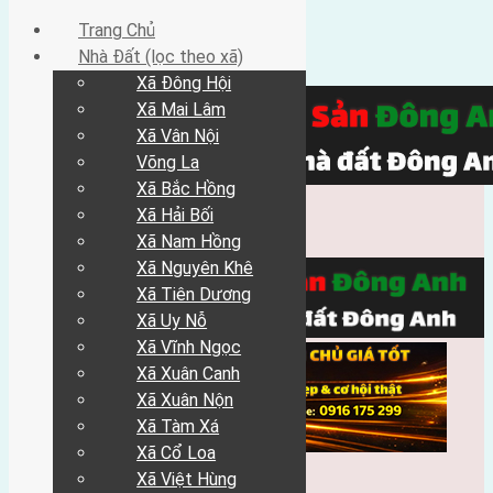
Trang Chủ
Nhà Đất (lọc theo xã)
Xã Đông Hội
Xã Mai Lâm
Xã Vân Nội
Võng La
Xã Bắc Hồng
Xã Hải Bối
Xã Nam Hồng
Xã Nguyên Khê
Xã Tiên Dương
Xã Uy Nỗ
Xã Vĩnh Ngọc
Xã Xuân Canh
Xã Xuân Nộn
Xã Tàm Xá
Xã Cổ Loa
Xã Việt Hùng
Trang Chủ