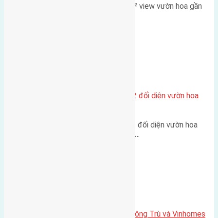
Lô đất đấu giá X2 Thái Bình 80m² view vườn hoa gần
cầu Tứ Liên Diện tích:…
Xã Mai Lâm
Lô đất tái định cư Mai Hiên 56m2 đối diện vườn hoa
500m
Lô đất tái định cư Mai Hiên 56m² đối diện vườn hoa
500m Diện tích: 56m² (3,5x16m).…
Xã Mai Lâm
Lô đất Lê Xá 103,6m2 gần cầu Đông Trù và Vinhomes