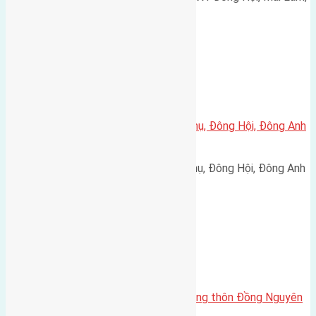
Đông Anh đường rộng…
Xã Đông Hội
Cần bán 130m2(5×26) đất Hội Phụ, Đông Hội, Đông Anh
đường rộng 6m
Cần bán 130m2(5x26) đất Hội Phụ, Đông Hội, Đông Anh
đường rộng 6m hướng…
Xã Nguyên Khê
Cần bán 92m(4,5×20,5) đất bìa làng thôn Đồng Nguyên
Khê đường rộng 4m