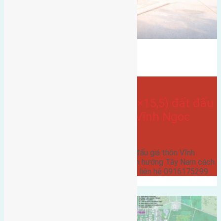
vĩnh thanh
Bán Đất
hướng tây
hướng tây nam
- tại
Xã Vĩnh Ngọc
Cần bán 69,75m2 (4,5×15,5) đất đấu
giá thôn Vĩnh Thanh Vĩnh Ngọc
đường rộng 6m
Cần bán 69,75m2 (4,5x15,5) đất đấu giá thôn Vĩnh
Thanh Vĩnh Ngọc đường rộng 6m hướng Tây Nam cách
cầu Nhật Tân 500m giá 40,5 triệu liên hệ 0916175299 .