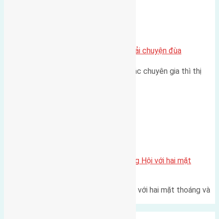
Chung cư
Nhà Đất bán tại Việt Nam đâu phải chuyện đùa
Theo như nhận định chung của các chuyên gia thì thị
trường bất động sản (BĐS)…
Xã Đông Hội
Một vị trí hiếm còn lại tại X1 Đông Hội với hai mặt
thoáng
Một góc tái định cư X1 Đông Hội với hai mặt thoáng và
trục đường 40m Diện…