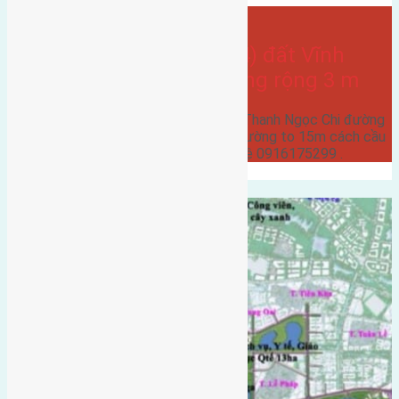
- tại
Ngọc Chi
,
Xã Vĩnh Ngọc
Cần bán 63m2(4,5×14) đất Vĩnh
Thanh Ngọc Chi đường rộng 3 m
Cần bán 63m2(4,5x14) đất Vĩnh Thanh Ngọc Chi đường
rộng 3 m hướng Tây Nam cách đường to 15m cách cầu
nhật Tân 500m giá 27 triệu liên hệ 0916175299 .