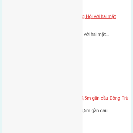
Một vị trí hiếm còn lại tại X1 Đông Hội với hai mặt
thoáng
Một góc tái định cư X1 Đông Hội với hai mặt…
Lô đất Lại Đà 52m2 mặt đường 4,5m gần cầu Đông Trù
Lô đất Lại Đà 52m² mặt đường 4,5m gần cầu…