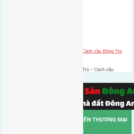
Lô đất thổ cư 60m² Đông Trù – Cách cầu Đông Trù
500m, vị trí thuận kết nối
Lô đất thổ cư 60m² Thôn Đông Trù – Cách cầu…
CÔNG TY TNHH MỘT THÀNH VIÊN THƯƠNG MẠI
DỊCH VỤ VẬN TẢI HỒNG HÀ.