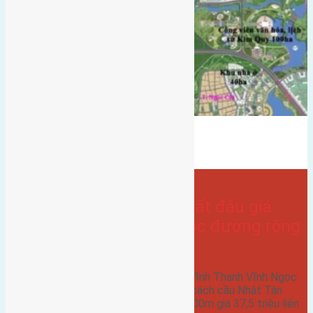
Bán Đất
hướng tây
hướng tây nam
vĩnh thanh
- tại
Xã Vĩnh Ngọc
Cần bán 70m(5×14) đất đấu giá
Vĩnh Thanh, Vĩnh Ngọc đường rộng
8m
Cần bán 70m(5x14) đất đấu giá Vĩnh Thanh Vĩnh Ngọc
đường rộng 8m hướng Tây Nam cách cầu Nhật Tân
700m cách công viên Kim Quy 900m giá 37,5 triệu liên