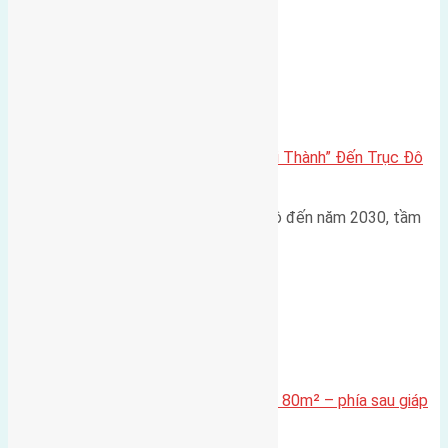
Đông Anh 2026-2030
Đông Anh 2026: Từ “Huyện Ngoại Thành” Đến Trục Đô
Thị Đa Cực – Góc Nhìn Dữ Liệu
Trong bối cảnh Quy hoạch Thủ đô đến năm 2030, tầm
nhìn 2050 (với trọng tâm…
Xã Mai Lâm
Cần bán Đất đấu giá X2 Thái Bình 80m² – phía sau giáp
đường và vườn hoa