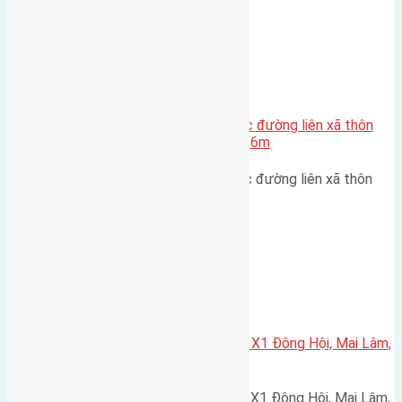
Xã Xuân Canh
Cần bán 55m2(4,5×12,2) đất Trục đường liên xã thôn
Lực Canh Xuân Canh đường rộng 6m
Cần bán 55m2(4,5x12,2) đất Trục đường liên xã thôn
Lực Canh, Xuân Canh đường…
Xã Mai Lâm
Cần bán 80m2(5×16) đất đấu giá X1 Đông Hội, Mai Lâm,
Đông Anh đường rộng 7,5m
Cần bán 80m2(5x16) đất đấu giá X1 Đông Hội, Mai Lâm,