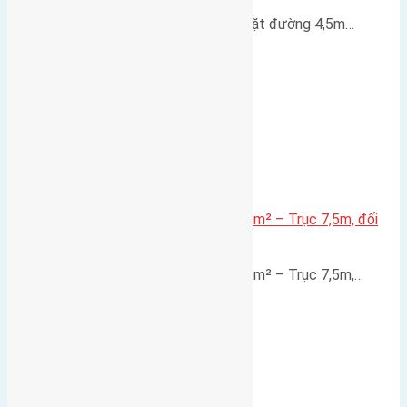
Nhà 3,5 tầng Đông Hội 60m² – mặt đường 4,5m…
Lô đất mặt đường Đông Hội 73,4m² – Trục 7,5m, đối
diện vườn hoa
Lô đất mặt đường Đông Hội 73,4m² – Trục 7,5m,…