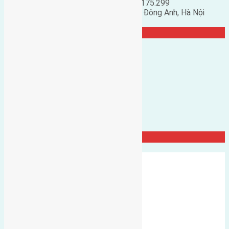
Đặng Đức Giảng: 0916.175.299
Phó chủ nhiệm hội nhà đất huyện Đông Anh, Hà Nội
TRANG CỘNG ĐỒNG
Đất Đông Hội