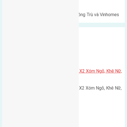
Cổ Loa
Lô đất Lê Xá 103,6m² gần cầu Đông Trù và Vinhomes
Cổ Loa Diện tích: 103,6m²…
Xã Nguyên Khê
Cần bán 75m2(5×15) đất đấu giá X2 Xóm Ngõ, Khê Nữ,
Nguyên Khê, Huyện Đông Anh
Cần bán 75m2(5x15) đất đấu giá X2 Xóm Ngõ, Khê Nữ,
Nguyên Khê, Huyện Đông Anh.…