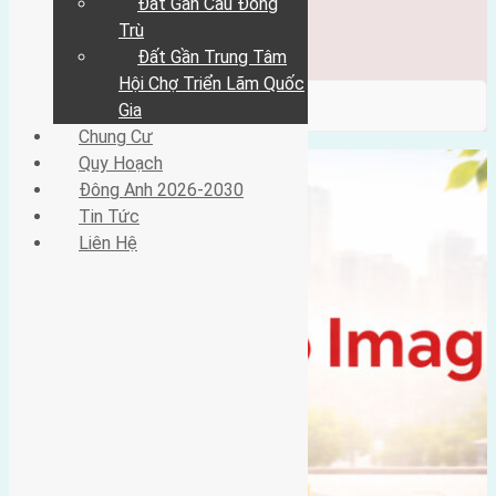
Đất Gần Cầu Đông
Đông Anh 2026-2030
Tin Tức
Trù
Liên Hệ
Đất Gần Trung Tâm
Hội Chợ Triển Lãm Quốc
/ Category / vĩnh thanh
Gia
Chung Cư
Quy Hoạch
Đông Anh 2026-2030
Tin Tức
Liên Hệ