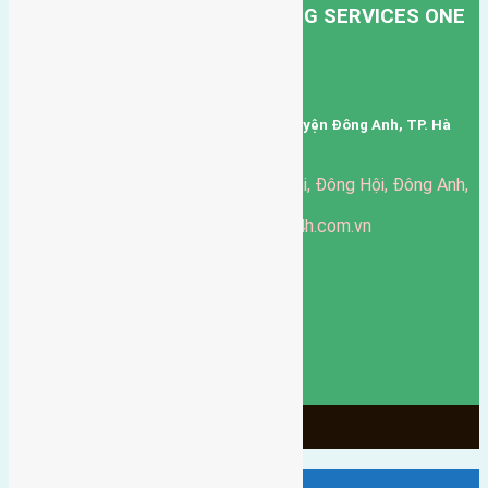
HONG HA TRANSPORT TRADING SERVICES ONE
MEMBER COMPANY LIMITED.
Mã số thuế: 0101346678
Trụ sở: thôn Trung Thôn, Xã Đông Hội, Huyện Đông Anh, TP. Hà
Nội, Việt Nam.
51 Đường Đông Hội, Đông Hội, Đông Anh,
Văn phòng giao dịch:
Hà Nội
https://batdongsandonganh24h.com.vn
Website:
ducgiang090970@gmail.com
Email:
0916-175-299
Hotline:
Chính sách bảo mật
3903
Ngày chạy
130
Tháng hoạt động
10
Năm đã qua
1066
Tin Bán Đất