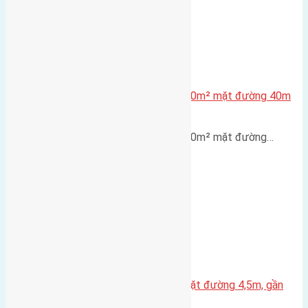
Lô đất tái định cư X1 Đông Hội 80m² mặt đường 40m
gần cầu Đông Trù
Lô đất tái định cư X1 Đông Hội 80m² mặt đường…
Nhà 3,5 tầng Đông Hội 60m² – mặt đường 4,5m, gần
cầu Tứ Liên