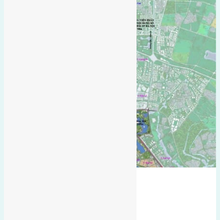
Bán Đất
Ngọc Chi
vĩnh thanh
hướng tây nam
Gần cầu Nhật Tân
hướng tây