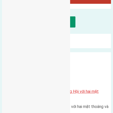
hệ 0916175299…
Tải thêm bài viết
Mới Nhất
Xu Hướng
Ngẫu Nhiên
Xã Đông Hội
Một vị trí hiếm còn lại tại X1 Đông Hội với hai mặt
thoáng
Một góc tái định cư X1 Đông Hội với hai mặt thoáng và
trục đường 40m Diện…