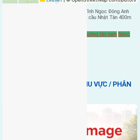
Cần bán 50m2 (4×12,5) đất
Ngọc Chi
Vĩnh Ngọc Đông Anh
đường rộng 2,5m hướng Tây Nam cách cầu Nhật Tân 400m
giá 33 triệu liên hệ 0916175299 .
Bán Đất
Gần cầu Nhật Tân
hướng tây
hướng tây nam
Ngọc
Chi
BẤT ĐỘNG SẢN CÙNG KHU VỰC / PHÂN
KHÚC