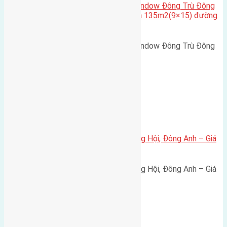
Cần bán biệt thự song lập Eurowindow Đông Trù Đông
Hội Đông Anh Tp Hà Nội diện tích 135m2(9×15) đường
rộng 10m vỉa hè 5m
Cần bán biệt thự song lập Eurowindow Đông Trù Đông
Hội Đông Anh Tp Hà Nội diện…
Xã Đông Hội
Bán đất 80m² tái định cư X1 Đông Hội, Đông Anh – Giá
165 triệu/m²
Bán đất 80m² tái định cư X1 Đông Hội, Đông Anh – Giá
165 triệu/m² Thông tin…