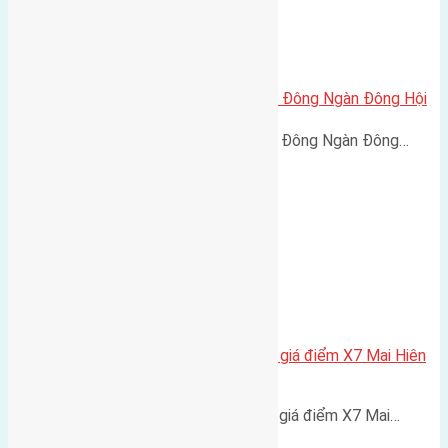
Cần bán 50m2 (5×10) đất thổ cư Đông Ngàn Đông Hội
Cần bán 50m2 (5x10) đất thổ cư Đông Ngàn Đông…
Cần bán 92,5m2(5×18,5) đất đấu giá điểm X7 Mai Hiên
Mai Lâm đường rộng 6m
Cần bán 92,5m2(5x18,5) đất đấu giá điểm X7 Mai…