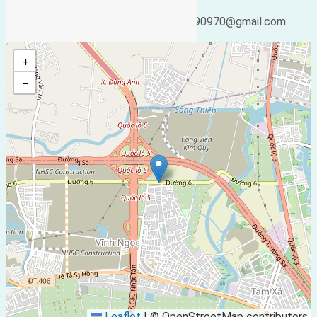
Ngày cập nhật lại:
Email:
25/02/2019 04:35
ducgiang090970@gmail.com
+
−
Leaflet
|
© OpenStreetMap contributors