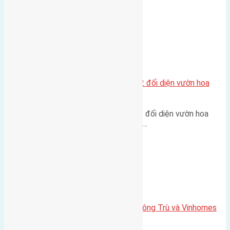
Xã Mai Lâm
Lô đất tái định cư Mai Hiên 56m2 đối diện vườn hoa
500m
Lô đất tái định cư Mai Hiên 56m² đối diện vườn hoa
500m Diện tích: 56m² (3,5x16m).…
Xã Mai Lâm
Lô đất Lê Xá 103,6m2 gần cầu Đông Trù và Vinhomes
Cổ Loa