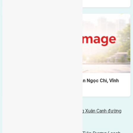
Cần bán 120m2 (6×20) đất giãn dân Ngọc Chi, Vĩnh
Ngọc, Đông Anh
Bình luận bị vô hiệu hóa
Tin Mới Hơn
Cần bán 120m2 (8x15) đất Văn Thượng Xuân Canh đường
rộng 4,5m
14/05/2017 - 9:09 sáng |
Tin Cũ Hơn