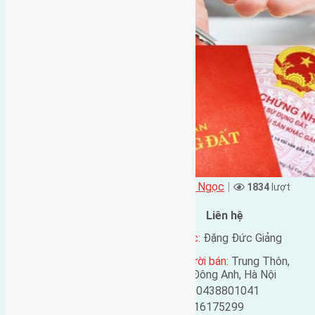
Đặng Đức Giảng đăng vào - tại
Xã Vĩnh Ngọc
|
1834
lượt
xem
Đặc điểm BĐS
Liên hệ
Địa chỉ:
Ngọc Chi, Vĩnh
Tên liên lạc:
Đặng Đức Giảng
Ngọc, Đông Anh, Hà Nội
Địa chỉ người bán:
Trung Thôn,
Mã số:
1483
Đông Hội, Đông Anh, Hà Nội
Loại tin:
Bán đất
Điện thoại:
0438801041
Ngày đăng:
Mobile:
0916175299