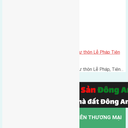
Cần bán 127m2 (7×18) đất thổ cư thôn Lễ Pháp Tiên
Dương đường rộng 4,5m
Cần bán 127m2 (7x18) đất thổ cư thôn Lễ Pháp, Tiên…
CÔNG TY TNHH MỘT THÀNH VIÊN THƯƠNG MẠI
DỊCH VỤ VẬN TẢI HỒNG HÀ.