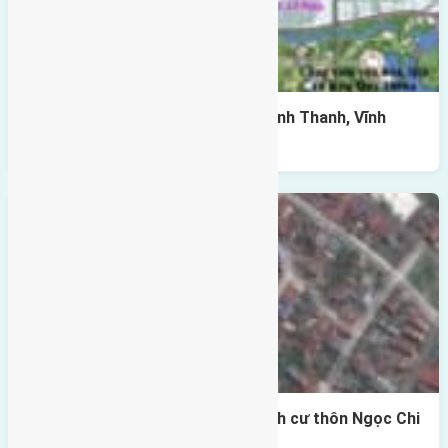
Cần bán 70m(5×14) đất đấu giá Vĩnh Thanh, Vĩnh
Ngọc đường rộng 8m
Cần bán 70m2 (4×17,5) đất tái định cư thôn Ngọc Chi
Vĩnh Ngọc Đông Anh