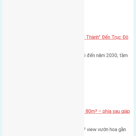
Đông Anh 2026-2030
Đông Anh 2026: Từ “Huyện Ngoại Thành” Đến Trục Đô
Thị Đa Cực – Góc Nhìn Dữ Liệu
Trong bối cảnh Quy hoạch Thủ đô đến năm 2030, tầm
nhìn 2050 (với trọng tâm…
Xã Mai Lâm
Cần bán Đất đấu giá X2 Thái Bình 80m² – phía sau giáp
đường và vườn hoa
Lô đất đấu giá X2 Thái Bình 80m² view vườn hoa gần
cầu Tứ Liên Diện tích:…