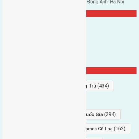
Phó chủ nhiệm hội nhà đất huyện Đông Anh, Hà Nội
TRANG CỘNG ĐỒNG
Từ Khóa Nổi Bật
Bán Đất
(927)
Gần Cầu Đông Trù
(434)
hướng tây
(406)
(294)
gần trung tâm hội Chợ triển Lãm Quốc Gia
(239)
(162)
hướng tây nam
gần Vinhomes Cổ Loa