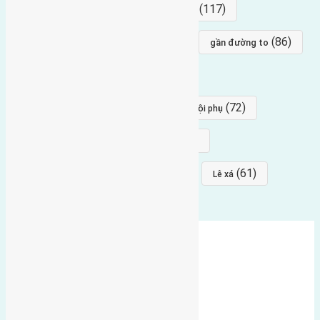
(154)
(117)
hướng nam
hướng tây bắc
(96)
(88)
(86)
hướng bắc
Đông trù
gần đường to
(84)
(82)
đông ngàn
Lại Đà
(77)
(72)
Thái Bình, Mai Lâm, Đông Anh
hội phụ
(68)
(68)
Mai hiên
hướng đông nam
(64)
(64)
(61)
đất đấu giá
Phúc Thọ
Lê xá