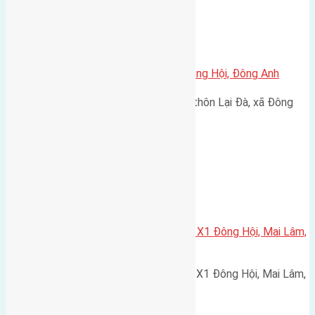
Xã Đông Hội
Cần bán đất 63m2 đất Lại Đà, Đông Hội, Đông Anh
Cần bán đất diện tích 63m2 đất thôn Lại Đà, xã Đông
Hội, huyện Đông Anh,…
Xã Mai Lâm
Cần bán 60m2(4×15) đất đấu giá X1 Đông Hội, Mai Lâm,
Đông Anh
Cần bán 60m2(4x15) đất đấu giá X1 Đông Hội, Mai Lâm,
Đông Anh đường rộng…