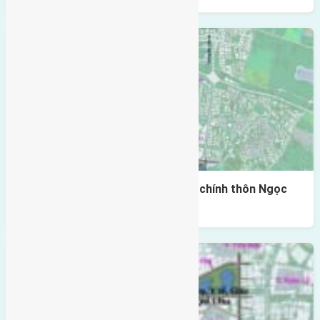
Cần bán 270m2(13,5×20) đất trục chính thôn Ngọc
Giang Vĩnh Ngọc