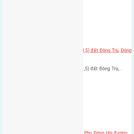
Cần bán đất diện tích 46m2(4×11,5) đất Đông Trù, Đông
Hội.
Cần bán đất diện tích 46m2(4x11,5) đất Đông Trù,…
Cần bán 57,7m2 (4×14,5) đất Hội Phụ Đông Hội đường