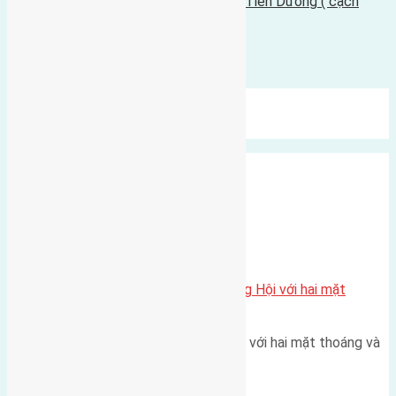
Cần bán 42m2(6x7) đất thôn Tiên Kha Tiên Dương ( cạch
ubnd xã Tiên Dương )
10/05/2017 - 10:59 sáng |
Bình luận được đóng lại.
Mới Nhất
Xu Hướng
Ngẫu Nhiên
Xã Đông Hội
Một vị trí hiếm còn lại tại X1 Đông Hội với hai mặt
thoáng
Một góc tái định cư X1 Đông Hội với hai mặt thoáng và
trục đường 40m Diện…