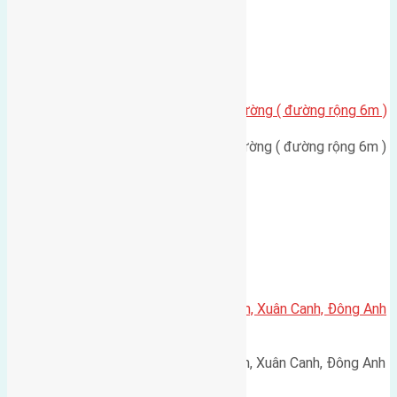
Xã Mai Lâm
Cần bán 40m2 (4×10) đất mặt đường ( đường rộng 6m )
Cần bán 40m2 (4x10) đất mặt đường ( đường rộng 6m )
Lê Xá Mai Lâm ( hai mặt…
Xã Xuân Canh
Cần bán 45m2(5×9) đất Lực Canh, Xuân Canh, Đông Anh
đường rộng 2,2m
Cần bán 45m2(5x9) đất Lực Canh, Xuân Canh, Đông Anh
đường rộng 2,2m hướng Tây…