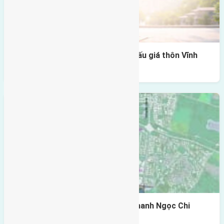
Cần bán 69,75m2 (4,5×15,5) đất đấu giá thôn Vĩnh
Thanh Vĩnh Ngọc đường rộng 6m
Cần bán 63m2(4,5×14) đất Vĩnh Thanh Ngọc Chi
đường rộng 3 m