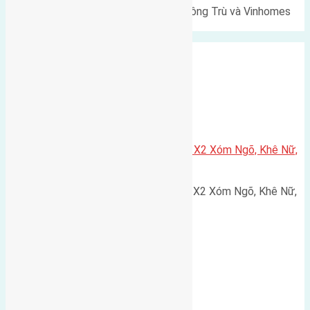
Lô đất Lê Xá 103,6m² gần cầu Đông Trù và Vinhomes
Cổ Loa Diện tích: 103,6m²…
Xã Nguyên Khê
Cần bán 75m2(5×15) đất đấu giá X2 Xóm Ngõ, Khê Nữ,
Nguyên Khê, Huyện Đông Anh
Cần bán 75m2(5x15) đất đấu giá X2 Xóm Ngõ, Khê Nữ,
Nguyên Khê, Huyện Đông Anh.…
Cầu Đông Trù
,
Xã Đông Hội