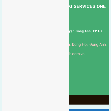
HONG HA TRANSPORT TRADING SERVICES ONE
MEMBER COMPANY LIMITED.
Mã số thuế: 0101346678
Trụ sở: thôn Trung Thôn, Xã Đông Hội, Huyện Đông Anh, TP. Hà
Nội, Việt Nam.
51 Đường Đông Hội, Đông Hội, Đông Anh,
Văn phòng giao dịch:
Hà Nội
https://batdongsandonganh24h.com.vn
Website:
ducgiang090970@gmail.com
Email:
0916-175-299
Hotline:
Chính sách bảo mật
3903
Ngày chạy
130
Tháng hoạt động
10
Năm đã qua
1066
Tin Bán Đất