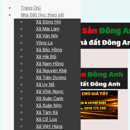
Trang Chủ
Nhà Đất (lọc theo xã)
Xã Đông Hội
Xã Mai Lâm
Xã Vân Nội
Võng La
Xã Bắc Hồng
Xã Hải Bối
Xã Nam Hồng
Xã Nguyên Khê
Xã Tiên Dương
Xã Uy Nỗ
Xã Vĩnh Ngọc
Xã Xuân Canh
Xã Xuân Nộn
Xã Tàm Xá
Xã Cổ Loa
Xã Việt Hùng
Trang Chủ