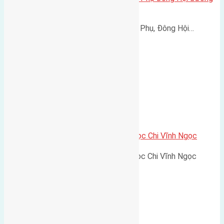
rộng 3,2m
Cần bán 57,7m2 (4x14,5) đất Hội Phụ, Đông Hội…
Cần bán 59,8m2 (4,6×13) đất Ngọc Chi Vĩnh Ngọc
Cần bán 59,8m2 (4,6x13) đất Ngọc Chi Vĩnh Ngọc
dường…