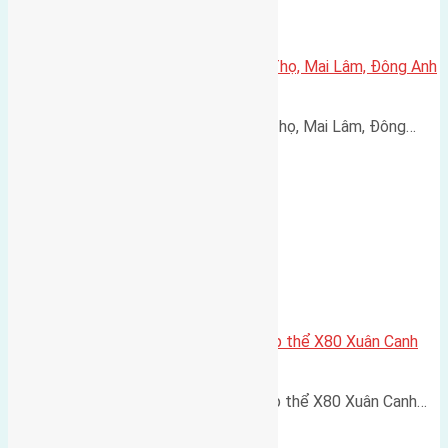
Cần bán 60m2(7×8,6) đất Phúc Thọ, Mai Lâm, Đông Anh
đường rộng 6m
Cần bán 60m2(7x8,6) đất Phúc Thọ, Mai Lâm, Đông…
Cần bán 88m2 (4×22) đất khu tập thể X80 Xuân Canh
Đông Anh
Cần bán 88m2 (4x22) đất khu tập thể X80 Xuân Canh…