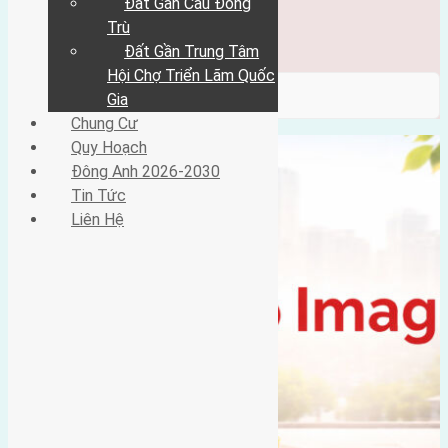
Đất Gần Cầu Đông
Đông Anh 2026-2030
Tin Tức
Trù
Liên Hệ
Đất Gần Trung Tâm
Hội Chợ Triển Lãm Quốc
/ Category / Dục Nội
Gia
Chung Cư
Quy Hoạch
Đông Anh 2026-2030
Tin Tức
Liên Hệ