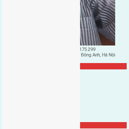
Đặng Đức Giảng: 0916.175.299
Phó chủ nhiệm hội nhà đất huyện Đông Anh, Hà Nội
TRANG CỘNG ĐỒNG
Đất Đông Hội