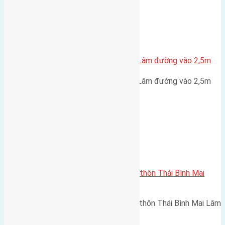
Xã Mai Lâm
Cần bán đất thôn Phúc Thọ Mai Lâm đường vào 2,5m
Cần bán đất thôn Phúc Thọ Mai Lâm đường vào 2,5m
hướng Tây Bắc cách đường…
Xã Mai Lâm
Cần bán 56m2(4×14) đất thổ cư thôn Thái Bình Mai
Lâm đường vào 2,3m
Cần bán 56m2(4x14) đất thổ cư thôn Thái Bình Mai Lâm
đường vào 2,3m hướng Tây…