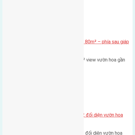
Xã Mai Lâm
Cần bán Đất đấu giá X2 Thái Bình 80m² – phía sau giáp
đường và vườn hoa
Lô đất đấu giá X2 Thái Bình 80m² view vườn hoa gần
cầu Tứ Liên Diện tích:…
Xã Mai Lâm
Lô đất tái định cư Mai Hiên 56m2 đối diện vườn hoa
500m
Lô đất tái định cư Mai Hiên 56m² đối diện vườn hoa