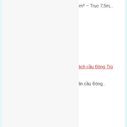
Lô đất mặt đường Đông Hội 73,4m² – Trục 7,5m,…
Lô đất Lại Đà 73m² – Trục 5m, cách cầu Đông Trù
400m
Lô đất Lại Đà 73m² – Trục 5m, gần cầu Đông…