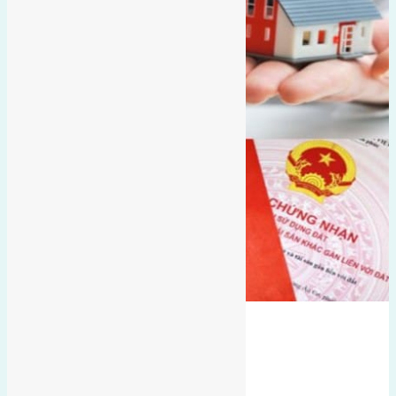
Bán Nhà
hướng tây
nhà mặt đường
Dục Nội
hướng tây nam
nhà 2 tầng