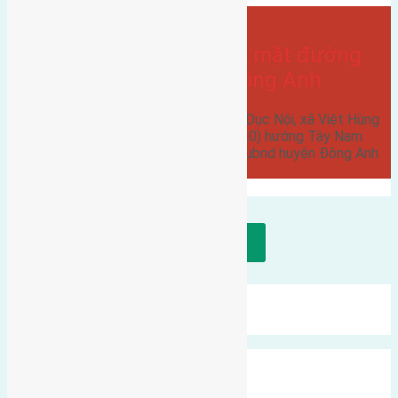
- tại
Xã Việt Hùng
Cần bán nhà hai tầng mặt đường
Dục Nội Việt Hùng Đông Anh
Cần bán nhà hai tầng mặt đường Dục Nội, xã Việt Hùng
Đông Anh diện tích 108m2 (5,2x20) hướng Tây Nam
đường rộng 8m cách đường vào ubnd huyện Đông Anh
1,5km…
Tải thêm bài viết
Mới Nhất
Xu Hướng
Ngẫu Nhiên