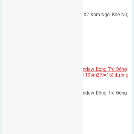
Nguyên Khê, Huyện Đông Anh
Cần bán 75m2(5x15) đất đấu giá X2 Xóm Ngõ, Khê Nữ,
Nguyên Khê, Huyện Đông Anh.…
Cầu Đông Trù
,
Xã Đông Hội
Cần bán biệt thự song lập Eurowindow Đông Trù Đông
Hội Đông Anh Tp Hà Nội diện tích 135m2(9×15) đường
rộng 10m vỉa hè 5m
Cần bán biệt thự song lập Eurowindow Đông Trù Đông
Hội Đông Anh Tp Hà Nội diện…