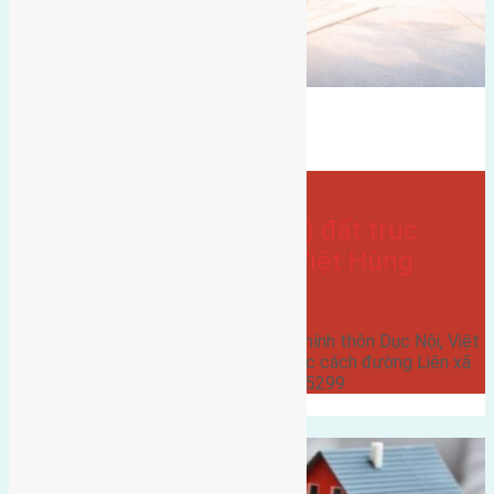
hướng bắc
Gần đường liên xa
Bán Đất
Dục Nội
- tại
Xã Việt Hùng
Cần bán 160m2(8×20) đất trục
chính thôn Dục Nội, Việt Hùng
đường rộng 4,5m
Cần bán 160m2(8x20) đất trục chính thôn Dục Nội, Việt
Hùng đường rộng 4,5m hướng Bắc cách đường Liên xã
400m giá 22 triệu liên hệ 0916175299