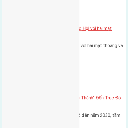
Xã Đông Hội
Một vị trí hiếm còn lại tại X1 Đông Hội với hai mặt
thoáng
Một góc tái định cư X1 Đông Hội với hai mặt thoáng và
trục đường 40m Diện…
Đông Anh 2026-2030
Đông Anh 2026: Từ “Huyện Ngoại Thành” Đến Trục Đô
Thị Đa Cực – Góc Nhìn Dữ Liệu
Trong bối cảnh Quy hoạch Thủ đô đến năm 2030, tầm
nhìn 2050 (với trọng tâm…