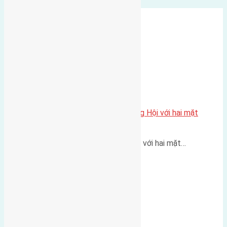
Một vị trí hiếm còn lại tại X1 Đông Hội với hai mặt
thoáng
Một góc tái định cư X1 Đông Hội với hai mặt…