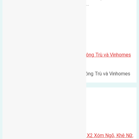
500m Diện tích: 56m² (3,5x16m).…
Xã Mai Lâm
Lô đất Lê Xá 103,6m2 gần cầu Đông Trù và Vinhomes
Cổ Loa
Lô đất Lê Xá 103,6m² gần cầu Đông Trù và Vinhomes
Cổ Loa Diện tích: 103,6m²…
Xã Nguyên Khê
Cần bán 75m2(5×15) đất đấu giá X2 Xóm Ngõ, Khê Nữ,