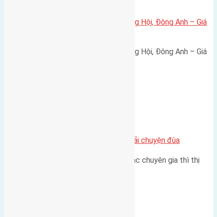
Xã Đông Hội
Bán đất 80m² tái định cư X1 Đông Hội, Đông Anh – Giá
165 triệu/m²
Bán đất 80m² tái định cư X1 Đông Hội, Đông Anh – Giá
165 triệu/m² Thông tin…
Chung cư
Nhà Đất bán tại Việt Nam đâu phải chuyện đùa
Theo như nhận định chung của các chuyên gia thì thị
trường bất động sản (BĐS)…