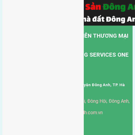
CÔNG TY TNHH MỘT THÀNH VIÊN THƯƠNG MẠI
DỊCH VỤ VẬN TẢI HỒNG HÀ.
HONG HA TRANSPORT TRADING SERVICES ONE
MEMBER COMPANY LIMITED.
Mã số thuế: 0101346678
Trụ sở: thôn Trung Thôn, Xã Đông Hội, Huyện Đông Anh, TP. Hà
Nội, Việt Nam.
51 Đường Đông Hội, Đông Hội, Đông Anh,
Văn phòng giao dịch:
Hà Nội
https://batdongsandonganh24h.com.vn
Website:
ducgiang090970@gmail.com
Email:
0916-175-299
Hotline:
Chính sách bảo mật