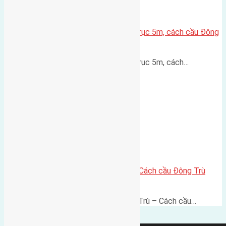
Lô đất thổ cư Hội Phụ 70m² – Trục 5m, cách cầu Đông
Trù 600m
Lô đất thổ cư Hội Phụ 70m² – Trục 5m, cách…
Lô đất thổ cư 60m² Đông Trù – Cách cầu Đông Trù
500m, vị trí thuận kết nối
Lô đất thổ cư 60m² Thôn Đông Trù – Cách cầu…