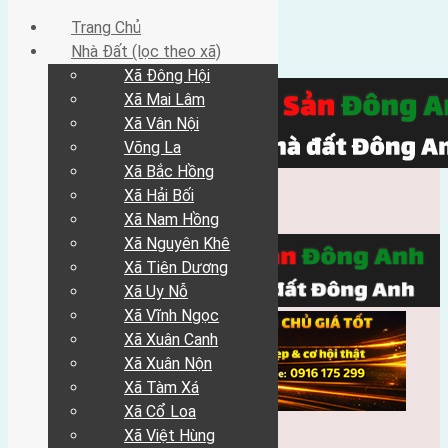
Trang Chủ
Nhà Đất (lọc theo xã)
Xã Đông Hội
Xã Mai Lâm
Xã Vân Nội
Võng La
Xã Bắc Hồng
Xã Hải Bối
Xã Nam Hồng
Xã Nguyên Khê
Xã Tiên Dương
Xã Uy Nỗ
Xã Vĩnh Ngọc
Xã Xuân Canh
Xã Xuân Nộn
Xã Tàm Xá
Xã Cổ Loa
Xã Việt Hùng
Trang Chủ