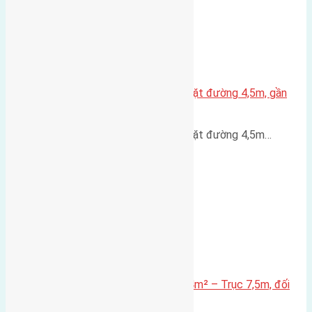
Nhà 3,5 tầng Đông Hội 60m² – mặt đường 4,5m, gần
cầu Tứ Liên
Nhà 3,5 tầng Đông Hội 60m² – mặt đường 4,5m…
Lô đất mặt đường Đông Hội 73,4m² – Trục 7,5m, đối
diện vườn hoa