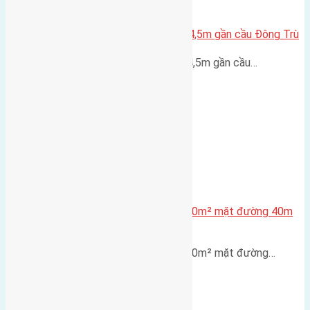
Lô đất Lại Đà 52m2 mặt đường 4,5m gần cầu Đông Trù
Lô đất Lại Đà 52m² mặt đường 4,5m gần cầu…
Lô đất tái định cư X1 Đông Hội 80m² mặt đường 40m
gần cầu Đông Trù
Lô đất tái định cư X1 Đông Hội 80m² mặt đường…