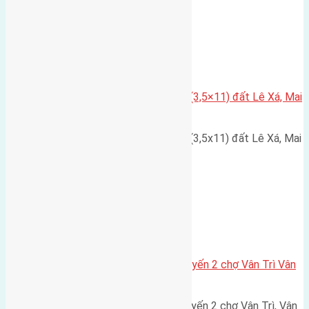
Xã Mai Lâm
Cần bán đất có diện tích 38,5m2(3,5×11) đất Lê Xá, Mai
Lâm
Cần bán đất có diện tích 38,5m2(3,5x11) đất Lê Xá, Mai
Lâm. Đường rộng 2,5m…
Xã Vân Nội
Cần bán 65m2 (5,35×12,2) đất tuyến 2 chợ Vân Trì Vân
Nội đường rộng 3m
Cần bán 65m2 (5,35x12,2) đất tuyến 2 chợ Vân Trì, Vân