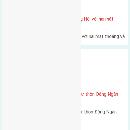
Xã Đông Hội
Một vị trí hiếm còn lại tại X1 Đông Hội với hai mặt
thoáng
Một góc tái định cư X1 Đông Hội với hai mặt thoáng và
trục đường 40m Diện…
Xã Đông Hội
Cần bán 55m2 (5,5×10) đất thổ cư thôn Đông Ngàn
Đông Hội
Cần bán 55m2(5,5x10) đất thổ cư thôn Đông Ngàn
Đông Hội đường rộng 3m hai…