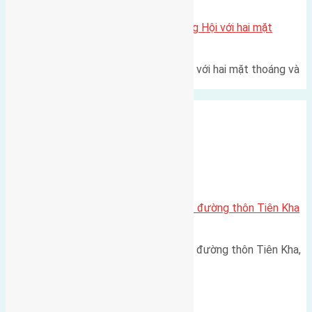
Một vị trí hiếm còn lại tại X1 Đông Hội với hai mặt
thoáng
Một góc tái định cư X1 Đông Hội với hai mặt thoáng và
trục đường 40m Diện…
Xã Tiên Dương
Cần bán 110m2 (7×15,7) đất mặt đường thôn Tiên Kha
Tiên Dương
Cần bán 110m2 (7x15,7) đất mặt đường thôn Tiên Kha,
Tiên Dương ( cạch ubnd xã…