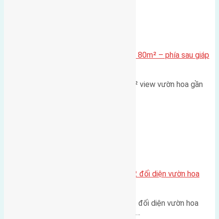
Xã Mai Lâm
Cần bán Đất đấu giá X2 Thái Bình 80m² – phía sau giáp
đường và vườn hoa
Lô đất đấu giá X2 Thái Bình 80m² view vườn hoa gần
cầu Tứ Liên Diện tích:…
Xã Mai Lâm
Lô đất tái định cư Mai Hiên 56m2 đối diện vườn hoa
500m
Lô đất tái định cư Mai Hiên 56m² đối diện vườn hoa
500m Diện tích: 56m² (3,5x16m).…