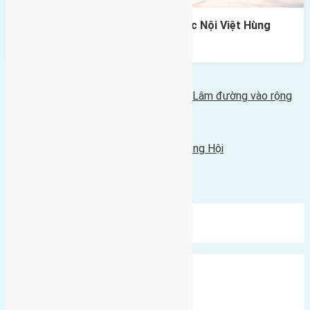
Cần bán 80m2 (5×16) đất thôn Dộc Nội Việt Hùng
đường rộng 5m
Bình luận bị vô hiệu hóa
Tin Mới Hơn
Cần bán tám lô đất thôn Thái Bình Mai Lâm đường vào rộng
4m
30/11/2016 - 4:35 chiều |
Tin Cũ Hơn
Cần bán 33m2 (3,3x10) đất Hội Phụ Đông Hội
28/11/2016 - 9:36 chiều |
Bình luận được đóng lại.
Mới Nhất
Xu Hướng
Ngẫu Nhiên