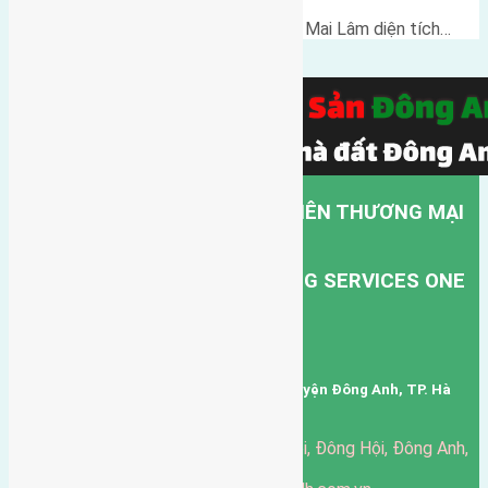
Cần bán nhà hai tầng thôn Du Nội Mai Lâm diện tích…
CÔNG TY TNHH MỘT THÀNH VIÊN THƯƠNG MẠI
DỊCH VỤ VẬN TẢI HỒNG HÀ.
HONG HA TRANSPORT TRADING SERVICES ONE
MEMBER COMPANY LIMITED.
Mã số thuế: 0101346678
Trụ sở: thôn Trung Thôn, Xã Đông Hội, Huyện Đông Anh, TP. Hà
Nội, Việt Nam.
51 Đường Đông Hội, Đông Hội, Đông Anh,
Văn phòng giao dịch:
Hà Nội