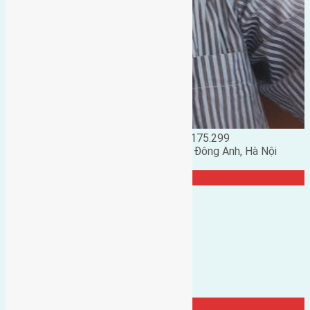
Đặng Đức Giảng: 0916.175.299
Phó chủ nhiệm hội nhà đất huyện Đông Anh, Hà Nội
TRANG CỘNG ĐỒNG
Từ Khóa Nổi Bật