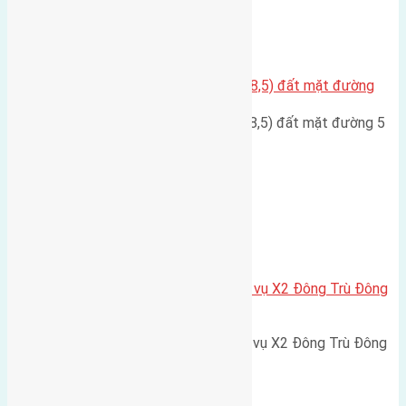
Quận Long Biên
Cần bán đất diện tích 76,5m2(9×8,5) đất mặt đường
Cần bán đất diện tích 76,5m2(9x8,5) đất mặt đường 5
thuộc tổ 30 phường…
Xã Đông Hội
Cần bán 80m2(6,66×12) đất dịch vụ X2 Đông Trù Đông
Hội đường rộng 6m
Cần bán 80m2(6,66x12) đất dịch vụ X2 Đông Trù Đông
Hội đường rộng 6m vỉa…