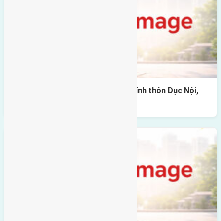
Cần bán 160m2(8×20) đất trục chính thôn Dục Nội,
Việt Hùng đường rộng 4,5m