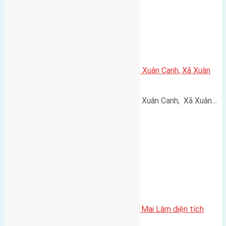
Cần bán 52m2 (4×13) đất thổ cư Xuân Canh, Xã Xuân
Canh, Đông Anh, Hà Nội
Cần bán 52m2 (4x13) đất thổ cư Xuân Canh, Xã Xuân…
Cần bán nhà hai tầng thôn Du Nội Mai Lâm diện tích
52,8m2 (4,4×12)