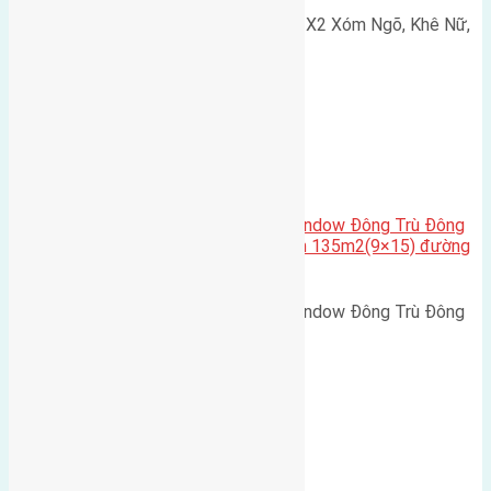
Cần bán 75m2(5x15) đất đấu giá X2 Xóm Ngõ, Khê Nữ,
Nguyên Khê, Huyện Đông Anh.…
Cầu Đông Trù
,
Xã Đông Hội
Cần bán biệt thự song lập Eurowindow Đông Trù Đông
Hội Đông Anh Tp Hà Nội diện tích 135m2(9×15) đường
rộng 10m vỉa hè 5m
Cần bán biệt thự song lập Eurowindow Đông Trù Đông
Hội Đông Anh Tp Hà Nội diện…
Xã Đông Hội