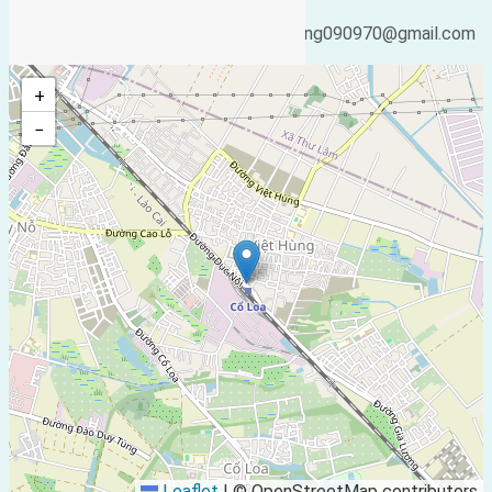
Ngày cập nhật lại:
25/02/2019
Email:
04:49
ducgiang090970@gmail.com
+
−
Leaflet
|
© OpenStreetMap contributors