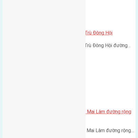
Cần bán 50m2 (5,5×9) đất Đông Trù Đông Hội
Cần bán 50m2 (5,5x9) đất Đông Trù Đông Hội đường…
Cần bán 35m2(3,5×10) đất Lê Xá Mai Lâm đường rộng
2,2m
Cần bán 35m2(3,5x10) đất Lê Xá Mai Lâm đường rộng…