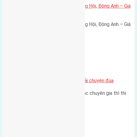
Bán đất 80m² tái định cư X1 Đông Hội, Đông Anh – Giá
165 triệu/m²
Bán đất 80m² tái định cư X1 Đông Hội, Đông Anh – Giá
165 triệu/m² Thông tin…
Chung cư
Nhà Đất bán tại Việt Nam đâu phải chuyện đùa
Theo như nhận định chung của các chuyên gia thì thị
trường bất động sản (BĐS)…
Xã Đông Hội