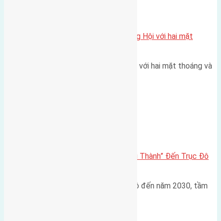
Xã Đông Hội
Một vị trí hiếm còn lại tại X1 Đông Hội với hai mặt
thoáng
Một góc tái định cư X1 Đông Hội với hai mặt thoáng và
trục đường 40m Diện…
Đông Anh 2026-2030
Đông Anh 2026: Từ “Huyện Ngoại Thành” Đến Trục Đô
Thị Đa Cực – Góc Nhìn Dữ Liệu
Trong bối cảnh Quy hoạch Thủ đô đến năm 2030, tầm
nhìn 2050 (với trọng tâm…