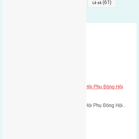
(64)
(64)
(61)
đất đấu giá
Phúc Thọ
Lê xá
Cần bán 88m2(5,5×16) đất thôn Hội Phụ Đông Hội
đường rộng 5m
Cần bán 88m2(5,5x16) đất thôn Hội Phụ Đông Hội…