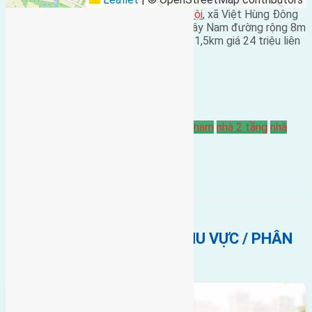
Cần bán nhà hai tầng mặt đường
Dục Nội
, xã Việt Hùng Đông
Anh diện tích 108m2 (5,2×20) hướng Tây Nam đường rộng 8m
cách đường vào ubnd huyện Đông Anh 1,5km giá 24 triệu liên
hệ 0916175299
.
Bán Nhà
Dục Nội
hướng tây
hướng tây nam
nhà 2 tầng
nhà
mặt đường
BẤT ĐỘNG SẢN CÙNG KHU VỰC / PHÂN
KHÚC