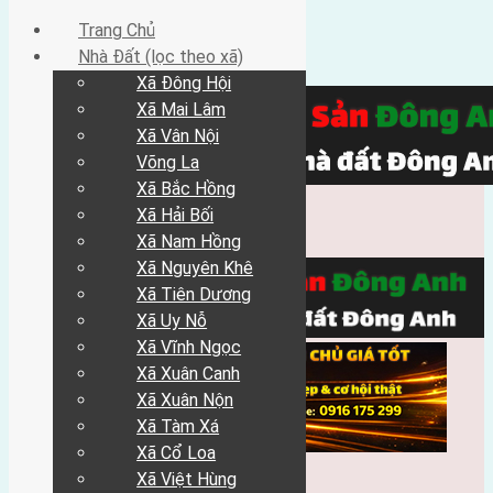
Trang Chủ
Nhà Đất (lọc theo xã)
Xã Đông Hội
Xã Mai Lâm
Xã Vân Nội
Võng La
Xã Bắc Hồng
Xã Hải Bối
Xã Nam Hồng
Xã Nguyên Khê
Xã Tiên Dương
Xã Uy Nỗ
Xã Vĩnh Ngọc
Xã Xuân Canh
Xã Xuân Nộn
Xã Tàm Xá
Xã Cổ Loa
Xã Việt Hùng
Trang Chủ