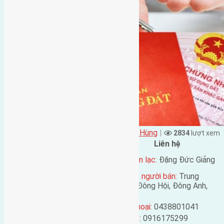
Đặng Đức Giảng đăng vào - tại
Xã Việt Hùng
|
2834
lượt xem
Đặc điểm BĐS
Liên hệ
Địa chỉ:
đường Dục Nội, xã Việt
Tên liên lạc:
Đặng Đức Giảng
Hùng, huyện Đông Anh, Hà Nội
Địa chỉ người bán:
Trung
Mã số:
1270
Thôn, Đông Hội, Đông Anh,
Hà Nội
Loại tin:
Bán Nhà
Điện thoại:
0438801041
Ngày đăng:
Mobile:
0916175299