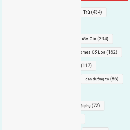
Bán Đất
(927)
Gần Cầu Đông Trù
(434)
hướng tây
(406)
(294)
gần trung tâm hội Chợ triển Lãm Quốc Gia
(239)
(162)
hướng tây nam
gần Vinhomes Cổ Loa
(154)
(117)
hướng nam
hướng tây bắc
(96)
(88)
(86)
hướng bắc
Đông trù
gần đường to
(84)
(82)
đông ngàn
Lại Đà
(77)
(72)
Thái Bình, Mai Lâm, Đông Anh
hội phụ
(68)
(68)
Mai hiên
hướng đông nam