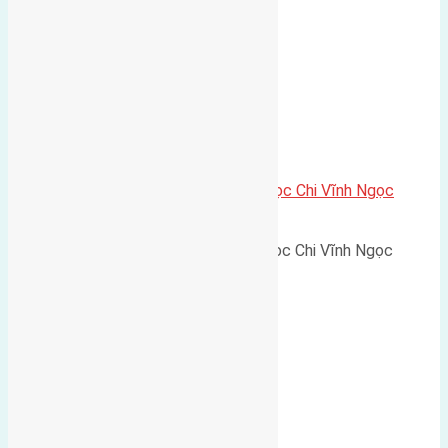
Cần bán 56m2 (5,2×10,5) đất Ngọc Chi Vĩnh Ngọc
đường rộng 5m
Cần bán 56m2 (5,2x10,5) đất Ngọc Chi Vĩnh Ngọc
đường…