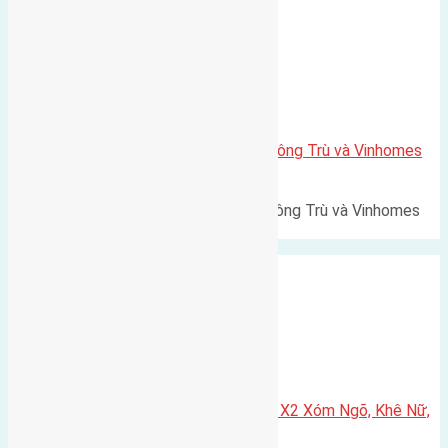
Xã Mai Lâm
Lô đất Lê Xá 103,6m2 gần cầu Đông Trù và Vinhomes
Cổ Loa
Lô đất Lê Xá 103,6m² gần cầu Đông Trù và Vinhomes
Cổ Loa Diện tích: 103,6m²…
Xã Nguyên Khê
Cần bán 75m2(5×15) đất đấu giá X2 Xóm Ngõ, Khê Nữ,
Nguyên Khê, Huyện Đông Anh