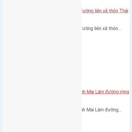
Cần bán 200m2 (8×25) đất mặt đường liên xã thôn Thái
Bình, Mai Lâm
Cần bán 200m2 (8x25) đất mặt đường liên xã thôn…
Cần bán 60m2(6×10) đất Thái Bình Mai Lâm đường rộng
3,5m
Cần bán 60m2(6x10) đất Thái Bình Mai Lâm đường…