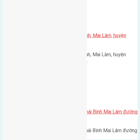
Xã Mai Lâm
Cần bán 56m2(4×14) đất Thái Bình, Mai Lâm, huyện
Đông Anh
Cần bán 56m2(4x14) đất Thái Bình, Mai Lâm, huyện
Đông Anh hướng Tây đường vào…
Xã Mai Lâm
Cần bán 55m2 (3,81×14,4) đất Thái Bình Mai Lâm đường
rộng 3,5m
Cần bán 55m2 (3,81x14,4) đất Thái Bình Mai Lâm đường
rộng 3,5m hướng Tây Bắc…