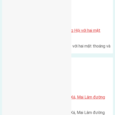
Xã Đông Hội
Một vị trí hiếm còn lại tại X1 Đông Hội với hai mặt
thoáng
Một góc tái định cư X1 Đông Hội với hai mặt thoáng và
trục đường 40m Diện…
Xã Mai Lâm
Cần bán 44,5m2(4,6×9,7) đất Lê Xá, Mai Lâm đường
rộng 2,5m hướng Đông Bắc
Cần bán 44,5m2(4,6x9,7) đất Lê Xá, Mai Lâm đường