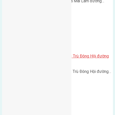
Cần bán 60m2 ( 5x12) đất Lộc Hà Mai Lâm đường…
Cần bán 50m2 (4,5×11) đất Đông Trù Đông Hội đường
rộng 3m
Cần bán 50m2 (4,5x11) đất Đông Trù Đông Hội đường…