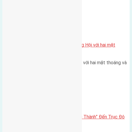
Xã Đông Hội
Một vị trí hiếm còn lại tại X1 Đông Hội với hai mặt
thoáng
Một góc tái định cư X1 Đông Hội với hai mặt thoáng và
trục đường 40m Diện…
Đông Anh 2026-2030
Đông Anh 2026: Từ “Huyện Ngoại Thành” Đến Trục Đô
Thị Đa Cực – Góc Nhìn Dữ Liệu