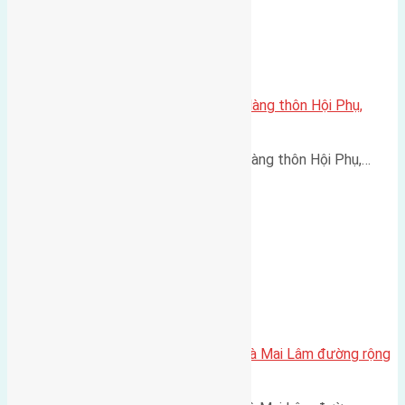
Cần bán 50m2(4,6×10,8) đất bìa làng thôn Hội Phụ,
Đông Hội, huyện Đông Anh
Cần bán 50m2(4,6x10,8) đất bìa làng thôn Hội Phụ,…
Cần bán 60m2 ( 5×12) đất Lộc Hà Mai Lâm đường rộng
5m