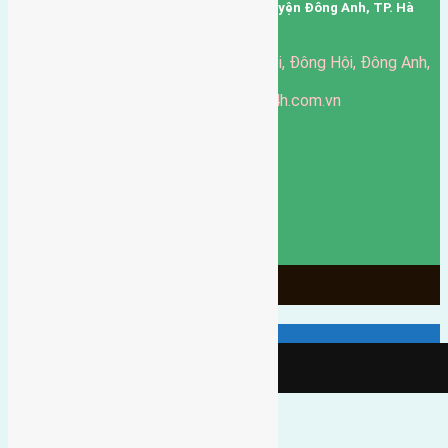
Trụ sở: thôn Trung Thôn, Xã Đông Hội, Huyện Đông Anh, TP. Hà
Nội, Việt Nam.
51 Đường Đông Hội, Đông Hội, Đông Anh,
Văn phòng giao dịch:
Hà Nội
https://batdongsandonganh24h.com.vn
Website:
ducgiang090970@gmail.com
Email:
0916-175-299
Hotline:
Chính sách bảo mật
3902
Ngày chạy
130
Tháng hoạt động
10
Năm đã qua
1066
Tin Bán Đất