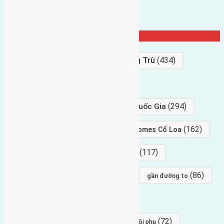
Từ Khóa Nổi Bật
Bán Đất
(927)
Gần Cầu Đông Trù
(434)
hướng tây
(406)
(294)
gần trung tâm hội Chợ triển Lãm Quốc Gia
(239)
(162)
hướng tây nam
gần Vinhomes Cổ Loa
(154)
(117)
hướng nam
hướng tây bắc
(96)
(88)
(86)
hướng bắc
Đông trù
gần đường to
(84)
(82)
đông ngàn
Lại Đà
(77)
(72)
Thái Bình, Mai Lâm, Đông Anh
hội phụ