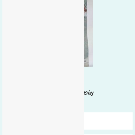
0
GỬI BÌNH LUẬN
Gửi Tin Nhắn Cho Chúng Tôi Ở Đây
Bạn phải
đăng nhập
để gửi bình luận.
Mới Nhất
Xu Hướng
Ngẫu Nhiên