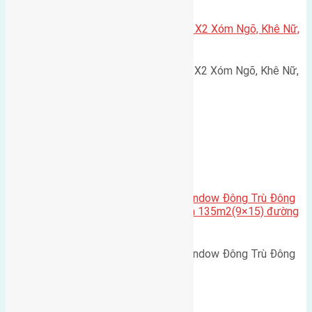
Xã Nguyên Khê
Cần bán 75m2(5×15) đất đấu giá X2 Xóm Ngõ, Khê Nữ,
Nguyên Khê, Huyện Đông Anh
Cần bán 75m2(5x15) đất đấu giá X2 Xóm Ngõ, Khê Nữ,
Nguyên Khê, Huyện Đông Anh.…
Cầu Đông Trù
,
Xã Đông Hội
Cần bán biệt thự song lập Eurowindow Đông Trù Đông
Hội Đông Anh Tp Hà Nội diện tích 135m2(9×15) đường
rộng 10m vỉa hè 5m
Cần bán biệt thự song lập Eurowindow Đông Trù Đông
Hội Đông Anh Tp Hà Nội diện…