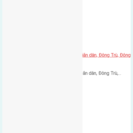
Cần bán 105m2(6,14×17,1) đất giãn dân, Đông Trù, Đông
Hội đường rộng 6m
Cần bán 105m2(6,14x17,1) đất giãn dân, Đông Trù,…