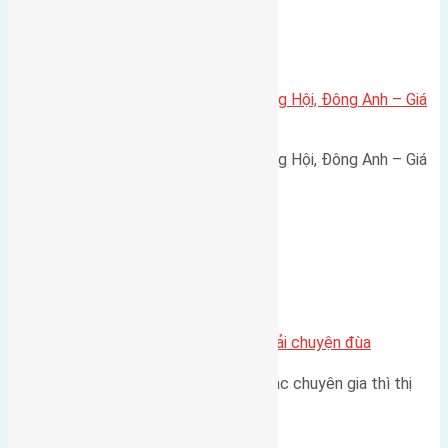
Xã Đông Hội
Bán đất 80m² tái định cư X1 Đông Hội, Đông Anh – Giá
165 triệu/m²
Bán đất 80m² tái định cư X1 Đông Hội, Đông Anh – Giá
165 triệu/m² Thông tin…
Chung cư
Nhà Đất bán tại Việt Nam đâu phải chuyện đùa
Theo như nhận định chung của các chuyên gia thì thị
trường bất động sản (BĐS)…