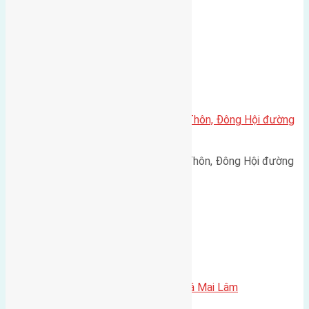
rộng 2,5m hướng Đông Bắc…
Xã Đông Hội
Cần bán 72m2(6×12) đất Trung Thôn, Đông Hội đường
rộng 2,8m
Cần bán 72m2(6x12) đất Trung Thôn, Đông Hội đường
rộng 2,8m. Hướng Tây Nam,…
Xã Mai Lâm
Cần bán 46m2 (4×11,5) đất Lê Xá Mai Lâm