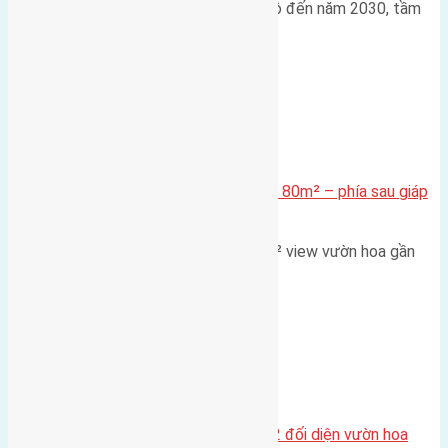
Trong bối cảnh Quy hoạch Thủ đô đến năm 2030, tầm
nhìn 2050 (với trọng tâm…
Xã Mai Lâm
Cần bán Đất đấu giá X2 Thái Bình 80m² – phía sau giáp
đường và vườn hoa
Lô đất đấu giá X2 Thái Bình 80m² view vườn hoa gần
cầu Tứ Liên Diện tích:…
Xã Mai Lâm
Lô đất tái định cư Mai Hiên 56m2 đối diện vườn hoa