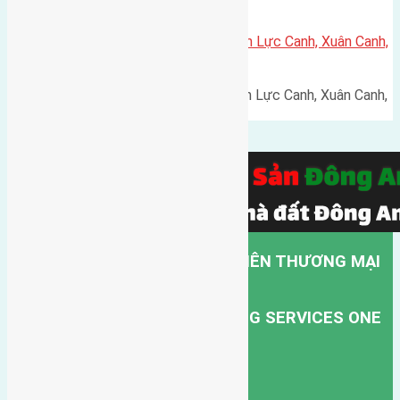
Cần bán 60m2(4×15) đất giãn dân Lực Canh, Xuân Canh,
huyện Đông Anh đường rộng 5m
Cần bán 60m2(4x15) đất giãn dân Lực Canh, Xuân Canh,
…
CÔNG TY TNHH MỘT THÀNH VIÊN THƯƠNG MẠI
DỊCH VỤ VẬN TẢI HỒNG HÀ.
HONG HA TRANSPORT TRADING SERVICES ONE
MEMBER COMPANY LIMITED.
Mã số thuế: 0101346678