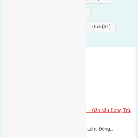
(68)
(68)
Mai hiên
hướng đông nam
(64)
(64)
(61)
đất đấu giá
Phúc Thọ
Lê xá
Lô đất 59,9m² tại Lê Xá, Mai Lâm – Gần cầu Đông Trù,
giá chỉ 113,5 triệu/m²
Cần bán lô đất đẹp tại Lê Xá, Mai Lâm, Đông…