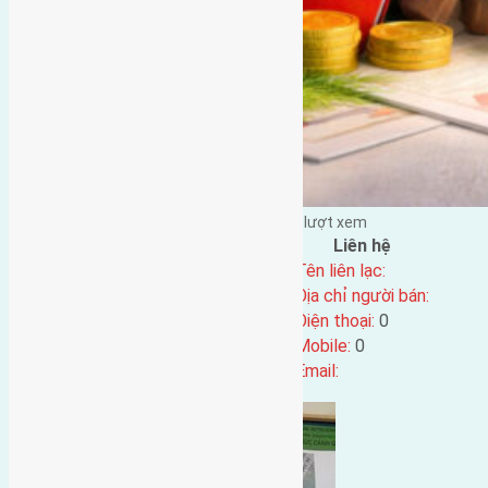
Đặng Đức Giảng đăng vào - tại |
271
lượt xem
Đặc điểm BĐS
Liên hệ
Địa chỉ:
Tên liên lạc:
Mã số:
3700
Địa chỉ người bán:
Loại tin:
Điện thoại:
0
Ngày đăng:
Mobile:
0
Ngày cập nhật lại:
07/12/2021 13:50
Email: