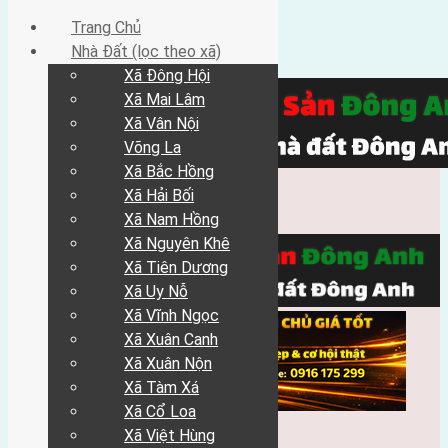
Trang Chủ
Nhà Đất (lọc theo xã)
Xã Đông Hội
Xã Mai Lâm
Xã Vân Nội
Võng La
Xã Bắc Hồng
Xã Hải Bối
Xã Nam Hồng
Xã Nguyên Khê
Xã Tiên Dương
Xã Uy Nỗ
Xã Vĩnh Ngọc
Xã Xuân Canh
Xã Xuân Nộn
Xã Tàm Xá
Xã Cổ Loa
Xã Việt Hùng
Trang Chủ