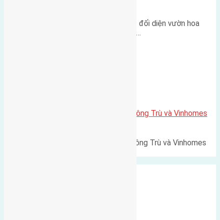
500m
Lô đất tái định cư Mai Hiên 56m² đối diện vườn hoa
500m Diện tích: 56m² (3,5x16m).…
Xã Mai Lâm
Lô đất Lê Xá 103,6m2 gần cầu Đông Trù và Vinhomes
Cổ Loa
Lô đất Lê Xá 103,6m² gần cầu Đông Trù và Vinhomes
Cổ Loa Diện tích: 103,6m²…