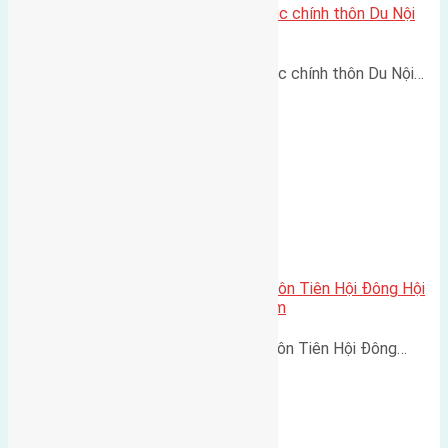
Cần bán 154m2(6,1×25,2) đất trục chính thôn Du Nội
Mai Lâm đường rộng 5m
Cần bán 154m2(6,1x25,2) đất trục chính thôn Du Nội…
Cần bán 40m (4×10) nhà cấp 4 thôn Tiên Hội Đông Hội
đường vào 2,5m hướng Đông Nam
Cần bán 40m (4x10) nhà cấp 4 thôn Tiên Hội Đông…