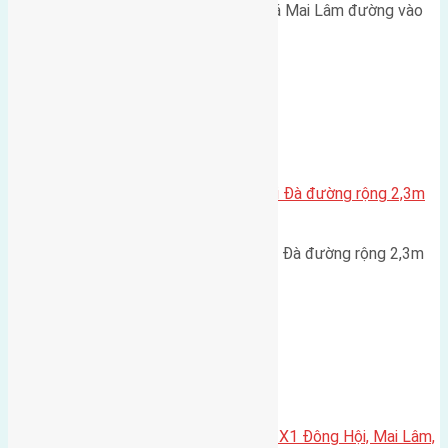
Cần bán 46m2 (4x11,5) đất Lê Xá Mai Lâm đường vào
2,5m hướng Tây cách cầu…
Xã Đông Hội
Cần bán 40m2(4,38×9,13) đất Lại Đà đường rộng 2,3m
hướng Nam cách đường to 50m
Cần bán 40m2(4,38x9,13) đất Lại Đà đường rộng 2,3m
hướng Nam cách đường…
Xã Hải Bối
Cần bán 80m2(5×16) đất dịch vụ X1 Đông Hội, Mai Lâm,