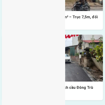
Lô đất mặt đường Đông Hội 73,4m² – Trục 7,5m, đối
diện vườn hoa
Lô đất Lại Đà 73m² – Trục 5m, cách cầu Đông Trù
400m
Bình luận bị vô hiệu hóa