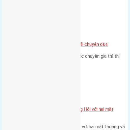
Chung cư
Nhà Đất bán tại Việt Nam đâu phải chuyện đùa
Theo như nhận định chung của các chuyên gia thì thị
trường bất động sản (BĐS)…
Xã Đông Hội
Một vị trí hiếm còn lại tại X1 Đông Hội với hai mặt
thoáng
Một góc tái định cư X1 Đông Hội với hai mặt thoáng và