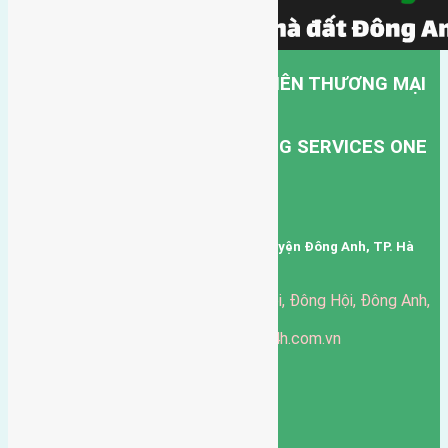
CÔNG TY TNHH MỘT THÀNH VIÊN THƯƠNG MẠI
DỊCH VỤ VẬN TẢI HỒNG HÀ.
HONG HA TRANSPORT TRADING SERVICES ONE
MEMBER COMPANY LIMITED.
Mã số thuế: 0101346678
Trụ sở: thôn Trung Thôn, Xã Đông Hội, Huyện Đông Anh, TP. Hà
Nội, Việt Nam.
51 Đường Đông Hội, Đông Hội, Đông Anh,
Văn phòng giao dịch:
Hà Nội
https://batdongsandonganh24h.com.vn
Website:
ducgiang090970@gmail.com
Email:
0916-175-299
Hotline:
Chính sách bảo mật
3906
Ngày chạy