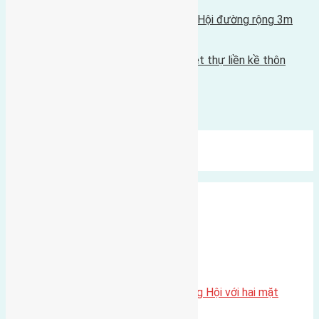
Tin Mới Hơn
Cần bán 80m2 (5x16) đất Lại Đà Đông Hội đường rộng 3m
29/04/2017 - 5:10 chiều |
Tin Cũ Hơn
Cần bán 480m 2(20x24) đất thổ cư biệt thự liền kề thôn
Đông Trù Đông Hội
25/04/2017 - 6:02 sáng |
Bình luận được đóng lại.
Mới Nhất
Xu Hướng
Ngẫu Nhiên
Xã Đông Hội
Một vị trí hiếm còn lại tại X1 Đông Hội với hai mặt
thoáng