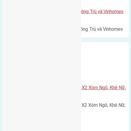
Lô đất Lê Xá 103,6m2 gần cầu Đông Trù và Vinhomes
Cổ Loa
Lô đất Lê Xá 103,6m² gần cầu Đông Trù và Vinhomes
Cổ Loa Diện tích: 103,6m²…
Xã Nguyên Khê
Cần bán 75m2(5×15) đất đấu giá X2 Xóm Ngõ, Khê Nữ,
Nguyên Khê, Huyện Đông Anh
Cần bán 75m2(5x15) đất đấu giá X2 Xóm Ngõ, Khê Nữ,
Nguyên Khê, Huyện Đông Anh.…