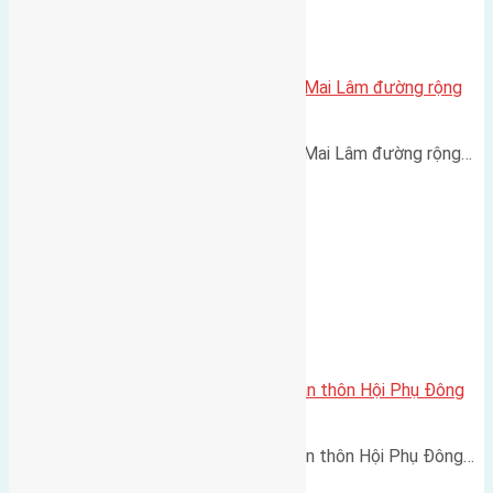
Cần bán 55m2(5×11) đất Du Nội Mai Lâm đường rộng
3m
Cần bán 55m2(5x11) đất Du Nội Mai Lâm đường rộng…
Cần bán 60m2 (4×15) đất giãn dân thôn Hội Phụ Đông
Hội đường rộng 6m
Cần bán 60m2 (4x15) đất giãn dân thôn Hội Phụ Đông…