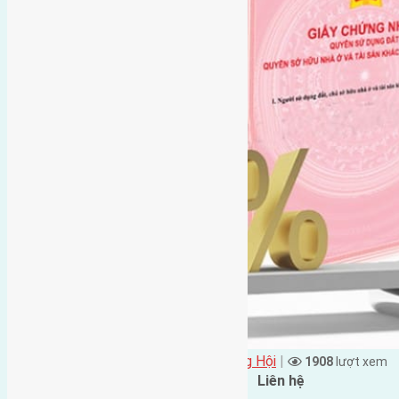
Đặng Đức Giảng đăng vào - tại
Xã Đông Hội
|
1908
lượt xem
Đặc điểm BĐS
Liên hệ