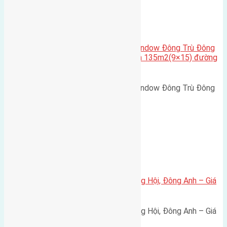
Cầu Đông Trù
,
Xã Đông Hội
Cần bán biệt thự song lập Eurowindow Đông Trù Đông
Hội Đông Anh Tp Hà Nội diện tích 135m2(9×15) đường
rộng 10m vỉa hè 5m
Cần bán biệt thự song lập Eurowindow Đông Trù Đông
Hội Đông Anh Tp Hà Nội diện…
Xã Đông Hội
Bán đất 80m² tái định cư X1 Đông Hội, Đông Anh – Giá
165 triệu/m²
Bán đất 80m² tái định cư X1 Đông Hội, Đông Anh – Giá
165 triệu/m² Thông tin…