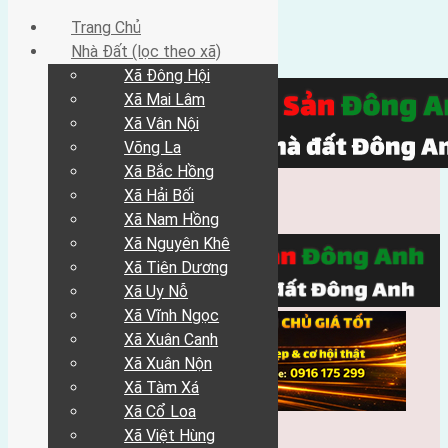
Trang Chủ
Nhà Đất (lọc theo xã)
Xã Đông Hội
Xã Mai Lâm
Xã Vân Nội
Võng La
Xã Bắc Hồng
Xã Hải Bối
Xã Nam Hồng
Xã Nguyên Khê
Xã Tiên Dương
Xã Uy Nỗ
Xã Vĩnh Ngọc
Xã Xuân Canh
Xã Xuân Nộn
Xã Tàm Xá
Xã Cổ Loa
Xã Việt Hùng
Trang Chủ