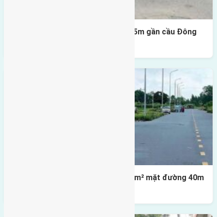
Lô đất Lại Đà 52m2 mặt đường 4,5m gần cầu Đông
Trù
Lô đất tái định cư X1 Đông Hội 80m² mặt đường 40m
gần cầu Đông Trù