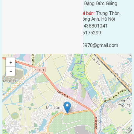
Địa chỉ:
Lại Đà, Đông Hội,
Tên liên lạc:
Đặng Đức Giảng
Đông Anh, Hà Nội
Địa chỉ người bán:
Trung Thôn,
Mã số:
1467
Đông Hội, Đông Anh, Hà Nội
Loại tin:
Bán đất
Điện thoại:
0438801041
Ngày đăng:
Mobile:
0916175299
Ngày cập nhật lại:
Email:
25/02/2019 04:36
ducgiang090970@gmail.com
+
−