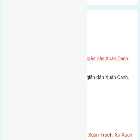
trục đường 40m Diện…
Xã Xuân Canh
Cần bán 120m2(13,14×9,15) đất giãn dân Xuân Canh
đường vào 6m
Cần bán 120m2(13,14x9,15) đất giãn dân Xuân Canh,
đường vào 6m hướng Đông Nam…
Xã Xuân Canh
Cần bán 52m2 (4×13) đất thổ cư Xuân Trạch, Xã Xuân