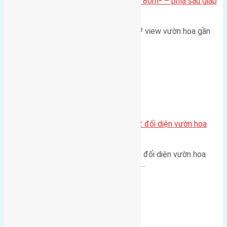
Cần bán Đất đấu giá X2 Thái Bình 80m² – phía sau giáp
đường và vườn hoa
Lô đất đấu giá X2 Thái Bình 80m² view vườn hoa gần
cầu Tứ Liên Diện tích:…
Xã Mai Lâm
Lô đất tái định cư Mai Hiên 56m2 đối diện vườn hoa
500m
Lô đất tái định cư Mai Hiên 56m² đối diện vườn hoa
500m Diện tích: 56m² (3,5x16m).…
Xã Mai Lâm