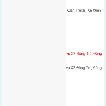
Canh đường rộng 5,5m
Cần bán 52m2 (4x13) đất thổ cư Xuân Trạch, Xã Xuân
Canh đường rộng 5,5m hướng…
Nhà Đất
,
Xã Đông Hội
Cần bán 80m2(6,66×12) đất dịch vụ X2 Đông Trù, Đông
Hội, Đông Anh
Cần bán 80m2(6,66x12) đất dịch vụ X2 Đông Trù, Đông
Hội, Đông Anh. Đường…
Xã Đông Hội