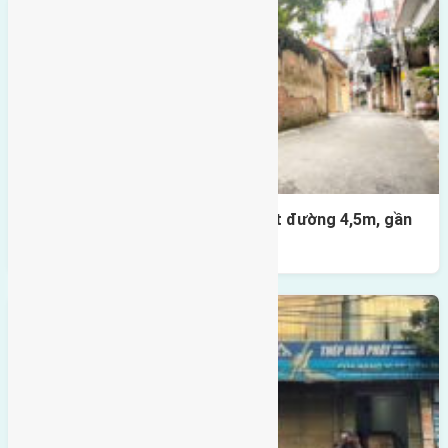
Nhà 3,5 tầng Đông Hội 60m² – mặt đường 4,5m, gần
cầu Tứ Liên