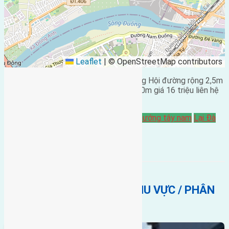
Leaflet
|
© OpenStreetMap contributors
Cần bán 46m2 (4×11,5) đất Lại Đà Đông Hội đường rộng 2,5m
hướng Tây Nam cách cầu Đông Trù 300m giá 16 triệu liên hệ
0916175299 .
Bán Đất
Gần Cầu Đông Trù
hướng tây
hướng tây nam
Lại Đà
BẤT ĐỘNG SẢN CÙNG KHU VỰC / PHÂN
KHÚC