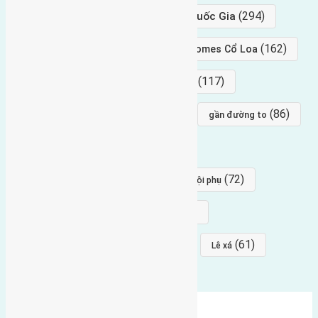
(294)
gần trung tâm hội Chợ triển Lãm Quốc Gia
(239)
(162)
hướng tây nam
gần Vinhomes Cổ Loa
(154)
(117)
hướng nam
hướng tây bắc
(96)
(88)
(86)
hướng bắc
Đông trù
gần đường to
(84)
(82)
đông ngàn
Lại Đà
(77)
(72)
Thái Bình, Mai Lâm, Đông Anh
hội phụ
(68)
(68)
Mai hiên
hướng đông nam
(64)
(64)
(61)
đất đấu giá
Phúc Thọ
Lê xá