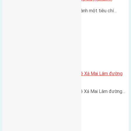
Hiện nay, Phong thủy đang trở thành một tiêu chí…
Cần bán 55,5m2 (4,5×12,3) đất Lê Xá Mai Lâm đường
vào 3m
Cần bán 55,5m2 (4,5x12,3) đất Lê Xá Mai Lâm đường…