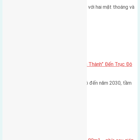
Một góc tái định cư X1 Đông Hội với hai mặt thoáng và
trục đường 40m Diện…
Đông Anh 2026-2030
Đông Anh 2026: Từ “Huyện Ngoại Thành” Đến Trục Đô
Thị Đa Cực – Góc Nhìn Dữ Liệu
Trong bối cảnh Quy hoạch Thủ đô đến năm 2030, tầm
nhìn 2050 (với trọng tâm…
Xã Mai Lâm