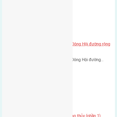
Cần bán 60m2(4×15) đất Lại Đà Đông Hội đường rộng
2,8m hướng Bắc
Cần bán 60m2(4x15) đất Lại Đà Đông Hội đường…
Bất động sản dưới lăng kính Phong thủy (phần 1)