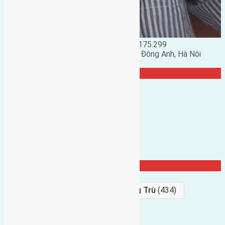
Đặng Đức Giảng: 0916.175.299
Phó chủ nhiệm hội nhà đất huyện Đông Anh, Hà Nội
TRANG CỘNG ĐỒNG
Từ Khóa Nổi Bật
Bán Đất
(927)
Gần Cầu Đông Trù
(434)
hướng tây
(406)