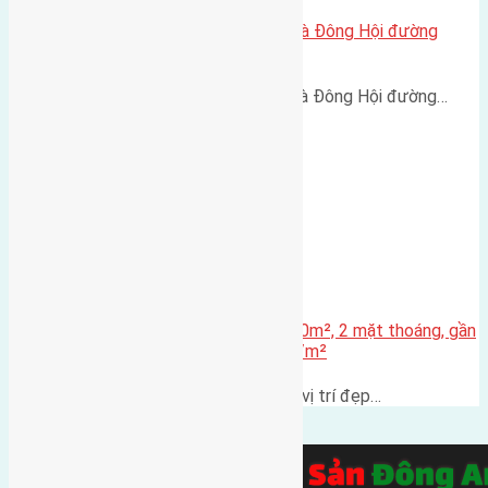
Cần bán 56m2(6,7×8,3) đất Lại Đà Đông Hội đường
trước mặt 4m
Cần bán 56m2(6,7x8,3) đất Lại Đà Đông Hội đường…
Bán đất đấu giá X2 Thái Bình – 80m², 2 mặt thoáng, gần
cầu Đông Trù – Giá chỉ 146 triệu/m²
Chính chủ cần bán lô đất đấu giá vị trí đẹp…