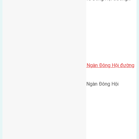
Cần bán 42m2(4×10,5) đất Đông Ngàn Đông Hội đường
rộng 3m
Cần bán 42m2(4x10,5) đất Đông Ngàn Đông Hội
đường…