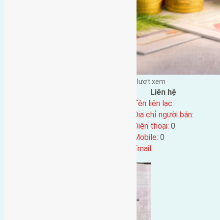
Đặng Đức Giảng đăng vào - tại |
227
lượt xem
Đặc điểm BĐS
Liên hệ
Địa chỉ:
Tên liên lạc:
Mã số:
4428
Địa chỉ người bán:
Loại tin:
Điện thoại:
0
Ngày đăng:
Mobile:
0
Ngày cập nhật lại:
22/05/2024 23:27
Email: