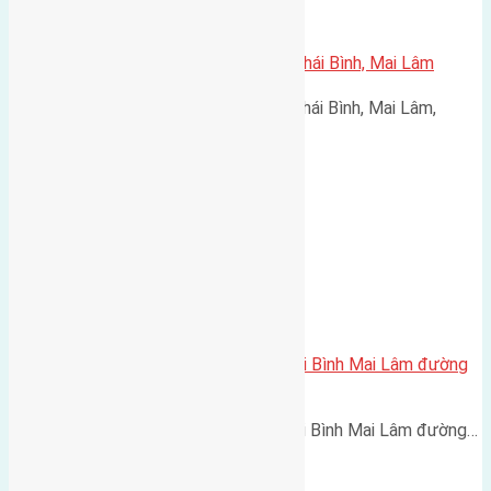
Cần bán 60m2 (4×15) đất thôn Thái Bình, Mai Lâm
Cần bán 60m2 (4x15) đất thôn Thái Bình, Mai Lâm,
Đông…
Cần bán 56m2(3,8×14,7) đất Thái Bình Mai Lâm đường
rộng 2,5m
Cần bán 56m2(3,8x14,7) đất Thái Bình Mai Lâm đường…