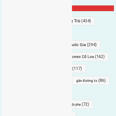
Từ Khóa Nổi Bật
Bán Đất
(927)
Gần Cầu Đông Trù
(434)
hướng tây
(406)
(294)
gần trung tâm hội Chợ triển Lãm Quốc Gia
(239)
(162)
hướng tây nam
gần Vinhomes Cổ Loa
(154)
(117)
hướng nam
hướng tây bắc
(96)
(88)
(86)
hướng bắc
Đông trù
gần đường to
(84)
(82)
đông ngàn
Lại Đà
(77)
(72)
Thái Bình, Mai Lâm, Đông Anh
hội phụ