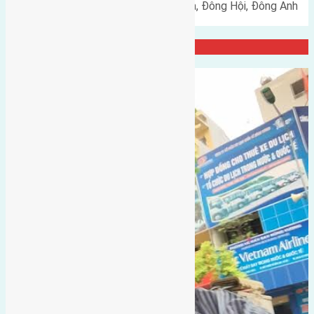
Cần bán 73m2(5x14,6) đất Lại Đà, Đông Hội, Đông Anh
đường rộng 4,2m hướng…
Đại Diện Công ty