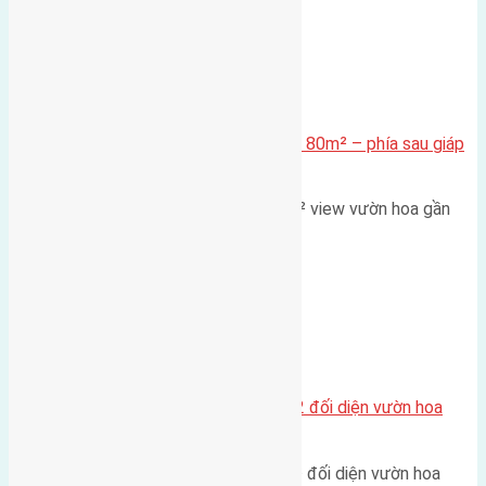
Xã Mai Lâm
Cần bán Đất đấu giá X2 Thái Bình 80m² – phía sau giáp
đường và vườn hoa
Lô đất đấu giá X2 Thái Bình 80m² view vườn hoa gần
cầu Tứ Liên Diện tích:…
Xã Mai Lâm
Lô đất tái định cư Mai Hiên 56m2 đối diện vườn hoa
500m
Lô đất tái định cư Mai Hiên 56m² đối diện vườn hoa