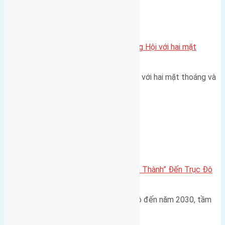
Xã Đông Hội
Một vị trí hiếm còn lại tại X1 Đông Hội với hai mặt
thoáng
Một góc tái định cư X1 Đông Hội với hai mặt thoáng và
trục đường 40m Diện…
Đông Anh 2026-2030
Đông Anh 2026: Từ “Huyện Ngoại Thành” Đến Trục Đô
Thị Đa Cực – Góc Nhìn Dữ Liệu
Trong bối cảnh Quy hoạch Thủ đô đến năm 2030, tầm
nhìn 2050 (với trọng tâm…