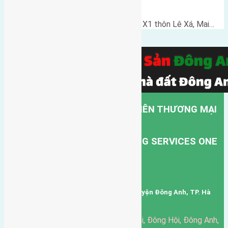
Lâm đường rộng 7m
Cần bán 80m2(5x16) đất đấu Giá X1 thôn Lê Xá, Mai…
CÔNG TY TNHH MỘT THÀNH VIÊN THƯƠNG MẠI
DỊCH VỤ VẬN TẢI HỒNG HÀ.
HONG HA TRANSPORT TRADING SERVICES ONE
MEMBER COMPANY LIMITED.
Mã số thuế: 0101346678
Trụ sở: thôn Trung Thôn, Xã Đông Hội, Huyện Đông Anh, TP. Hà
Nội, Việt Nam.
51 Đường Đông Hội, Đông Hội, Đông Anh,
Văn phòng giao dịch: