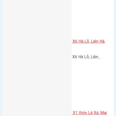
Cần bán 90m2(6×15) đất đấu giá X6 Hà Lỗ, Liên Hà,
Đông An,h Tp Hà Nội
Cần bán 90m2(6x15) đất đấu giá X6 Hà Lỗ, Liên…
Cần bán 80m2(5×16) đất đấu Giá X1 thôn Lê Xá, Mai