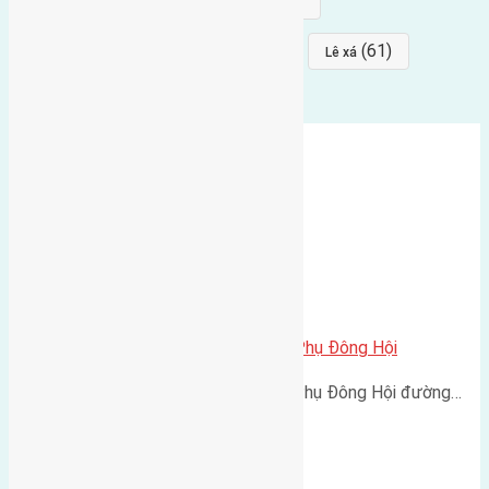
(68)
(68)
Mai hiên
hướng đông nam
(64)
(64)
(61)
đất đấu giá
Phúc Thọ
Lê xá
Cần bán 33m2 (3,3×10) đất Hội Phụ Đông Hội
Cần bán 33m2 (3,3x10) đất Hội Phụ Đông Hội đường…