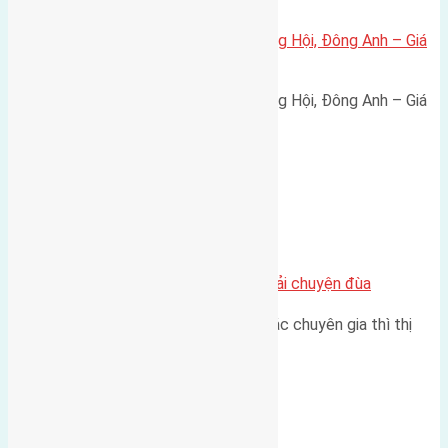
Bán đất 80m² tái định cư X1 Đông Hội, Đông Anh – Giá
165 triệu/m²
Bán đất 80m² tái định cư X1 Đông Hội, Đông Anh – Giá
165 triệu/m² Thông tin…
Chung cư
Nhà Đất bán tại Việt Nam đâu phải chuyện đùa
Theo như nhận định chung của các chuyên gia thì thị
trường bất động sản (BĐS)…