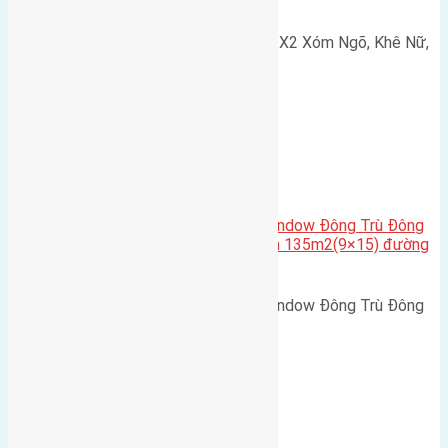
Nguyên Khê, Huyện Đông Anh
Cần bán 75m2(5x15) đất đấu giá X2 Xóm Ngõ, Khê Nữ,
Nguyên Khê, Huyện Đông Anh.…
Cầu Đông Trù
,
Xã Đông Hội
Cần bán biệt thự song lập Eurowindow Đông Trù Đông
Hội Đông Anh Tp Hà Nội diện tích 135m2(9×15) đường
rộng 10m vỉa hè 5m
Cần bán biệt thự song lập Eurowindow Đông Trù Đông
Hội Đông Anh Tp Hà Nội diện…
Xã Đông Hội