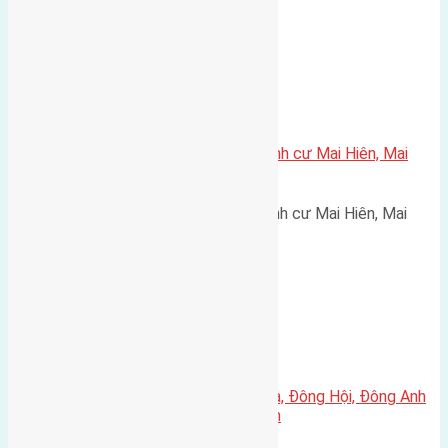
Xã Mai Lâm
Cần bán 72m2(4,5×16) đất tái định cư Mai Hiên, Mai
Lâm, Đông Anh đường rộng 30m
Cần bán 72m2(4,5x16) đất tái định cư Mai Hiên, Mai
Lâm, Đông Anh đường rộng…
Xã Đông Hội
Cần bán 73m2(5×14,6) đất Lại Đà, Đông Hội, Đông Anh
đường rộng 4,2m hướng Tây Nam