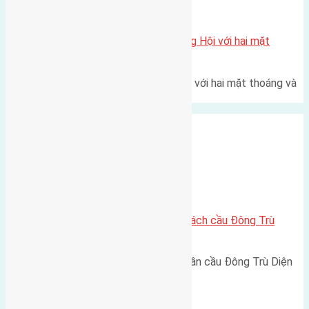
Xã Đông Hội
Một vị trí hiếm còn lại tại X1 Đông Hội với hai mặt
thoáng
Một góc tái định cư X1 Đông Hội với hai mặt thoáng và
trục đường 40m Diện…
Xã Đông Hội
Lô đất Lại Đà 73m² – Trục 5m, cách cầu Đông Trù
400m
Lô đất Lại Đà 73m² – Trục 5m, gần cầu Đông Trù Diện
tích: 73m² (5 x 14,6m)…