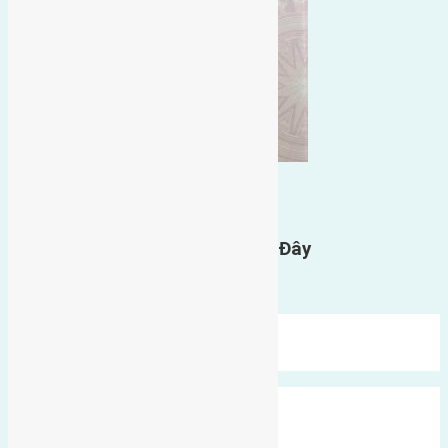
0
GỬI BÌNH LUẬN
Gửi Tin Nhắn Cho Chúng Tôi Ở Đây
Bạn phải
đăng nhập
để gửi bình luận.
Mới Nhất
Xu Hướng
Ngẫu Nhiên