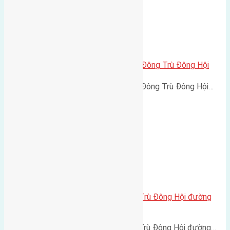
Cần bán 51,6m2 (4,03×12,8) đất Đông Trù Đông Hội
Cần bán 51,6m2 (4,03x12,8) đất Đông Trù Đông Hội…
Cần bán 72m2 (4×18) đất Đông Trù Đông Hội đường
rộng 3,5m
Cần bán 72m2 (4x18) đất Đông Trù Đông Hội đường…