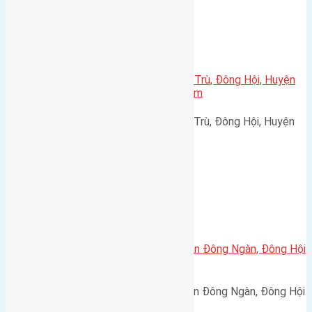
Xã Đông Hội
Cần bán 50m2(4×12,5) đất Đông Trù, Đông Hội, Huyện
Đông Anh, Hà Nội đường rộng 2,8m
Cần bán 50m2(4x12,5) đất Đông Trù, Đông Hội, Huyện
Đông Anh, Hà Nội đường…
Xã Đông Hội
Cần bán 120m (6×20) đất giãn dân Đông Ngàn, Đông Hội
đường rộng 6m
Cần bán 120m (6x20) đất giãn dân Đông Ngàn, Đông Hội
đường rộng 6m hướng…