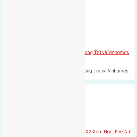
500m Diện tích: 56m² (3,5x16m).…
Xã Mai Lâm
Lô đất Lê Xá 103,6m2 gần cầu Đông Trù và Vinhomes
Cổ Loa
Lô đất Lê Xá 103,6m² gần cầu Đông Trù và Vinhomes
Cổ Loa Diện tích: 103,6m²…
Xã Nguyên Khê
Cần bán 75m2(5×15) đất đấu giá X2 Xóm Ngõ, Khê Nữ,