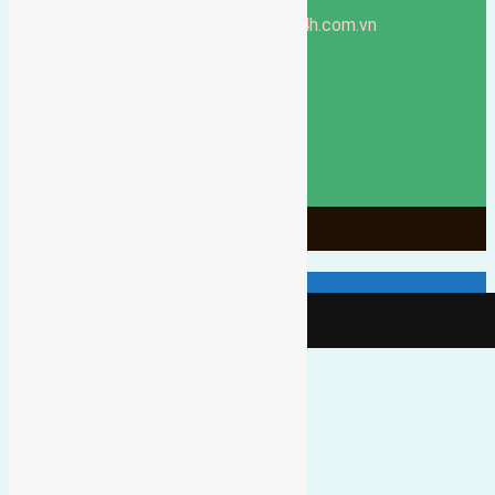
Hà Nội
https://batdongsandonganh24h.com.vn
Website:
ducgiang090970@gmail.com
Email:
0916-175-299
Hotline:
Chính sách bảo mật
3906
Ngày chạy
130
Tháng hoạt động
10
Năm đã qua
1066
Tin Bán Đất