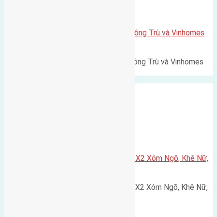
Xã Mai Lâm
Lô đất Lê Xá 103,6m2 gần cầu Đông Trù và Vinhomes
Cổ Loa
Lô đất Lê Xá 103,6m² gần cầu Đông Trù và Vinhomes
Cổ Loa Diện tích: 103,6m²…
Xã Nguyên Khê
Cần bán 75m2(5×15) đất đấu giá X2 Xóm Ngõ, Khê Nữ,
Nguyên Khê, Huyện Đông Anh
Cần bán 75m2(5x15) đất đấu giá X2 Xóm Ngõ, Khê Nữ,
Nguyên Khê, Huyện Đông Anh.…