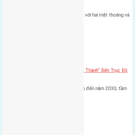
thoáng
Một góc tái định cư X1 Đông Hội với hai mặt thoáng và
trục đường 40m Diện…
Đông Anh 2026-2030
Đông Anh 2026: Từ “Huyện Ngoại Thành” Đến Trục Đô
Thị Đa Cực – Góc Nhìn Dữ Liệu
Trong bối cảnh Quy hoạch Thủ đô đến năm 2030, tầm
nhìn 2050 (với trọng tâm…
Xã Mai Lâm