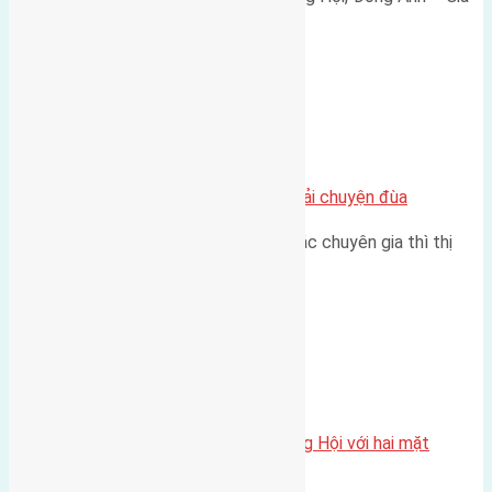
165 triệu/m² Thông tin…
Chung cư
Nhà Đất bán tại Việt Nam đâu phải chuyện đùa
Theo như nhận định chung của các chuyên gia thì thị
trường bất động sản (BĐS)…
Xã Đông Hội
Một vị trí hiếm còn lại tại X1 Đông Hội với hai mặt
thoáng