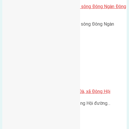
Cần bán 65m2(4,5×14,5) đất mặt sông Đông Ngàn Đông
Hội đường rộng 3m
Cần bán 65m2(4,5x14,5) đất mặt sông Đông Ngàn
Đông…
Bán 45m2 (4×11,2) đất thôn Lại Đà, xã Đông Hội
Bán 45m2 (4x11,2) đất Lại Đà Đông Hội đường…