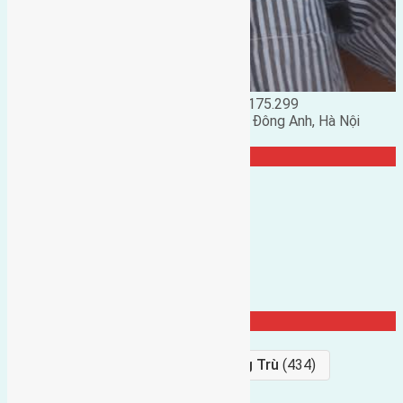
Đặng Đức Giảng: 0916.175.299
Phó chủ nhiệm hội nhà đất huyện Đông Anh, Hà Nội
TRANG CỘNG ĐỒNG
Từ Khóa Nổi Bật
Bán Đất
(927)
Gần Cầu Đông Trù
(434)