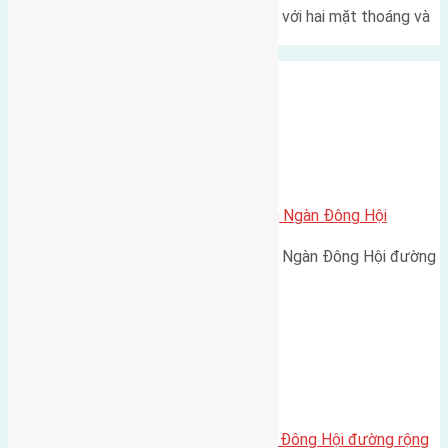
Một góc tái định cư X1 Đông Hội với hai mặt thoáng và
trục đường 40m Diện…
Xã Đông Hội
Cần bán 45m2 (4,5×10) đất Đông Ngàn Đông Hội
Cần bán 45m2 (4,5x10) đất Đông Ngàn Đông Hội đường
vào 2m cách cầu Đông Trù…
Xã Đông Hội
Cần bán 56m2 (4×14) đất Lại Đà, Đông Hội đường rộng