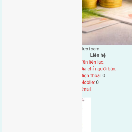
Đặng Đức Giảng đăng vào - tại |
263
lượt xem
Đặc điểm BĐS
Liên hệ
Địa chỉ:
Tên liên lạc:
Mã số:
4029
Địa chỉ người bán:
Loại tin:
Điện thoại:
0
Ngày đăng:
Mobile:
0
Ngày cập nhật lại:
21/05/2023 14:36
Email: