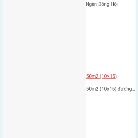
Cần bán 58m2(4x14,5) đất Đông Ngàn Đông Hội
đường…
Cần bán đất mặt sông diện tích 150m2 (10×15)
Cần bán đất mặt sông diện tích 150m2 (10x15) đường…