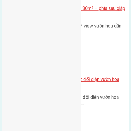
Cần bán Đất đấu giá X2 Thái Bình 80m² – phía sau giáp
đường và vườn hoa
Lô đất đấu giá X2 Thái Bình 80m² view vườn hoa gần
cầu Tứ Liên Diện tích:…
Xã Mai Lâm
Lô đất tái định cư Mai Hiên 56m2 đối diện vườn hoa
500m
Lô đất tái định cư Mai Hiên 56m² đối diện vườn hoa
500m Diện tích: 56m² (3,5x16m).…