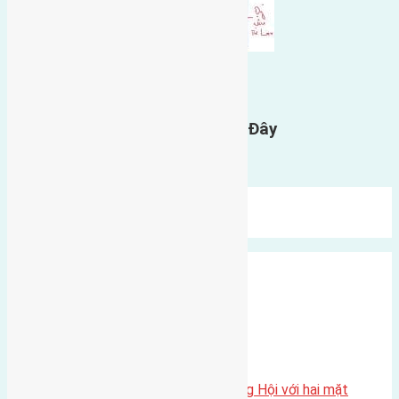
0
GỬI BÌNH LUẬN
Gửi Tin Nhắn Cho Chúng Tôi Ở Đây
Bạn phải
đăng nhập
để gửi bình luận.
Mới Nhất
Xu Hướng
Ngẫu Nhiên
Xã Đông Hội
Một vị trí hiếm còn lại tại X1 Đông Hội với hai mặt