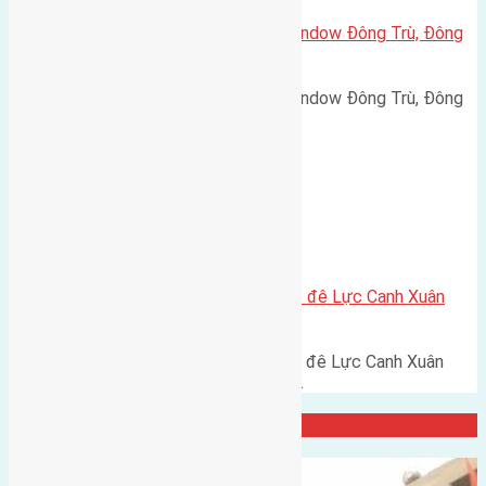
Cần bán biệt thự song lập Eurowindow Đông Trù, Đông
Hội, Đông Anh, Tp Hà Nội
Cần bán biệt thự song lập Eurowindow Đông Trù, Đông
Hội, Đông Anh, Tp Hà Nội…
Xã Xuân Canh
Cần bán 152m2 (7,6×20) đất mặt đê Lực Canh Xuân
Canh đường rộng 5m
Cần bán 152m2 (7,6x20) đất mặt đê Lực Canh Xuân
Canh đường rộng 5m hướng Tây…
Đại Diện Công ty