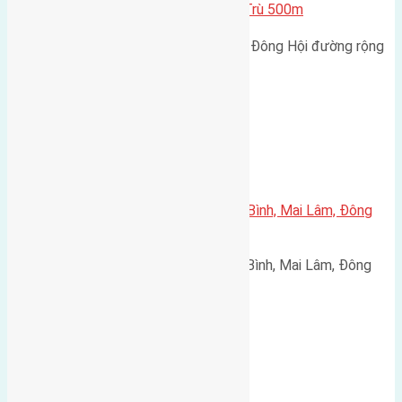
3m hướng Đông cách cầu Đông Trù 500m
Cần bán 56m2 (4x14) đất Lại Đà, Đông Hội đường rộng
3m hướng Đông cách…
Xã Mai Lâm
Cần bán 40m2(4,2×9,5) đất Thái Bình, Mai Lâm, Đông
Anh đường rộng 2,2m
Cần bán 40m2(4,2x9,5) đất Thái Bình, Mai Lâm, Đông
Anh đường rộng 2,2m hướng…
Xã Đông Hội