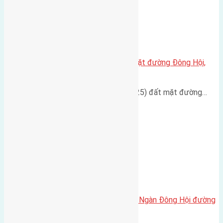
Cần bán đất 200m2(8×25) đất mặt đường Đông Hội,
Đông Anh
Cần bán đất diện tích 200m2(8x25) đất mặt đường…
Cần bán 58m2(4×14,5) đất Đông Ngàn Đông Hội đường
rộng 2,5m