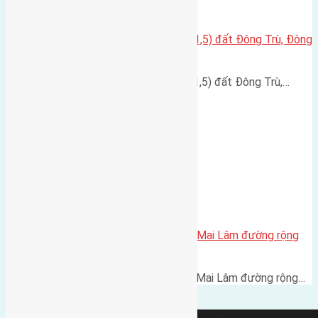
Cần bán đất diện tích 46m2(4×11,5) đất Đông Trù, Đông
Hội.
Cần bán đất diện tích 46m2(4x11,5) đất Đông Trù,…
Bán 45m2 (3,7×12) đất Mai Hiên Mai Lâm đường rộng
3,5m
Bán 45m2 (3,7x12) đất Mai Hiên Mai Lâm đường rộng…