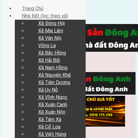
Trang Chủ
Nhà Đất (lọc theo xã)
Xã Đông Hội
Xã Mai Lâm
Xã Vân Nội
Võng La
Xã Bắc Hồng
Xã Hải Bối
Xã Nam Hồng
Xã Nguyên Khê
Xã Tiên Dương
Xã Uy Nỗ
Xã Vĩnh Ngọc
Xã Xuân Canh
Xã Xuân Nộn
Xã Tàm Xá
Xã Cổ Loa
Xã Việt Hùng
Trang Chủ