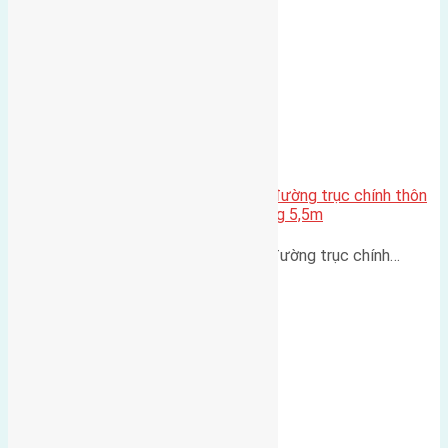
Cần bán 150m2 (6×25) đất mặt đường trục chính thôn
Trung Oai Tiên Dương đường rộng 5,5m
Cần bán 150m2 (6x25) đất mặt đường trục chính…