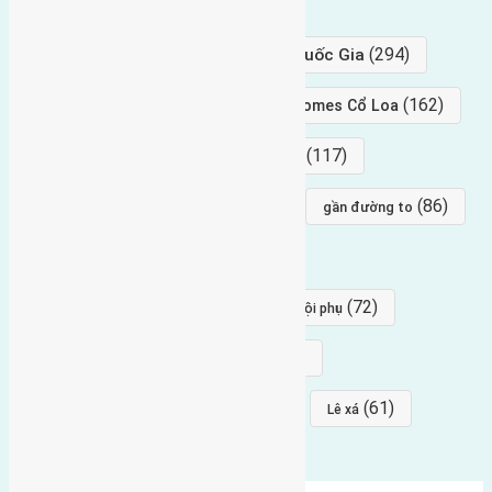
hướng tây
(406)
(294)
gần trung tâm hội Chợ triển Lãm Quốc Gia
(239)
(162)
hướng tây nam
gần Vinhomes Cổ Loa
(154)
(117)
hướng nam
hướng tây bắc
(96)
(88)
(86)
hướng bắc
Đông trù
gần đường to
(84)
(82)
đông ngàn
Lại Đà
(77)
(72)
Thái Bình, Mai Lâm, Đông Anh
hội phụ
(68)
(68)
Mai hiên
hướng đông nam
(64)
(64)
(61)
đất đấu giá
Phúc Thọ
Lê xá