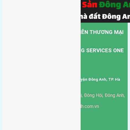
CÔNG TY TNHH MỘT THÀNH VIÊN THƯƠNG MẠI
DỊCH VỤ VẬN TẢI HỒNG HÀ.
HONG HA TRANSPORT TRADING SERVICES ONE
MEMBER COMPANY LIMITED.
Mã số thuế: 0101346678
Trụ sở: thôn Trung Thôn, Xã Đông Hội, Huyện Đông Anh, TP. Hà
Nội, Việt Nam.
51 Đường Đông Hội, Đông Hội, Đông Anh,
Văn phòng giao dịch:
Hà Nội
https://batdongsandonganh24h.com.vn
Website:
ducgiang090970@gmail.com
Email:
0916-175-299
Hotline:
Chính sách bảo mật