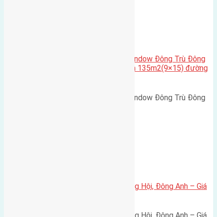
Cầu Đông Trù
,
Xã Đông Hội
Cần bán biệt thự song lập Eurowindow Đông Trù Đông
Hội Đông Anh Tp Hà Nội diện tích 135m2(9×15) đường
rộng 10m vỉa hè 5m
Cần bán biệt thự song lập Eurowindow Đông Trù Đông
Hội Đông Anh Tp Hà Nội diện…
Xã Đông Hội
Bán đất 80m² tái định cư X1 Đông Hội, Đông Anh – Giá
165 triệu/m²
Bán đất 80m² tái định cư X1 Đông Hội, Đông Anh – Giá