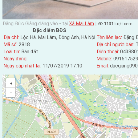
Đặng Đức Giảng đăng vào - tại
Xã Mai Lâm
|
1131
lượt xem
Đặc điểm BĐS
Địa chỉ:
Lộc Hà, Mai Lâm, Đông Anh, Hà Nội
Tên liên lạc:
Đặng Đ
Mã số:
2818
Địa chỉ người bán:
T
Loại tin:
Bán đất
Điện thoại:
043880
Ngày đăng:
Mobile:
09161752
Ngày cập nhật lại:
11/07/2019 17:10
Email:
ducgiang09
+
−