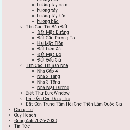
hướng tây nam
hướng tây
hướng tây bắc
hướng bắc
Tìm Các Tin Bán Đất
Đất Mặt Đường
Đất Gần Đường To
Hai Mặt Tiền
Đất Liên Xã
Đất Mặt Đê
Đất Đấu Giá
Tìm Các Tin Bán Nhà
Nhà Cấp 4
Nhà 2 Tầng
Nhà 3 Tầng
Nhà Mặt Đường
Biệt Thự EuroWindow
Đất Gần Cầu Đông Trù
Đất Gần Trung Tâm Hội Chợ Triển Lãm Quốc Gia
Chung Cư
Quy Hoạch
Đông Anh 2026-2030
Tin Tức