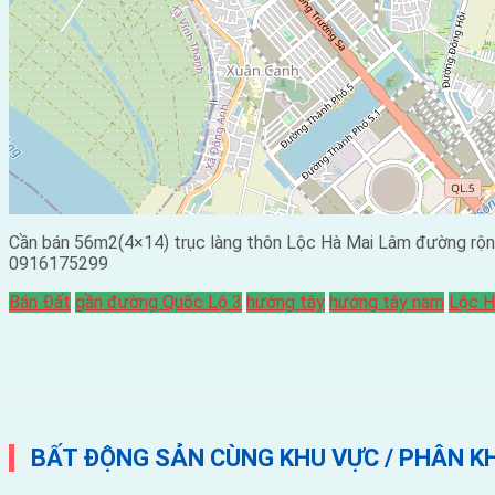
Cần bán 56m2(4×14) trục làng thôn Lộc Hà Mai Lâm đường rộn
0916175299
Bán Đất
gần đường Quốc Lộ 3
hướng tây
hướng tây nam
Lộc H
BẤT ĐỘNG SẢN CÙNG KHU VỰC / PHÂN K