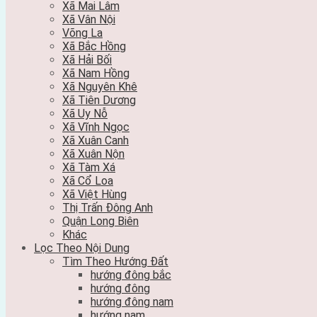
Xã Mai Lâm
Xã Vân Nội
Võng La
Xã Bắc Hồng
Xã Hải Bối
Xã Nam Hồng
Xã Nguyên Khê
Xã Tiên Dương
Xã Uy Nỗ
Xã Vĩnh Ngọc
Xã Xuân Canh
Xã Xuân Nộn
Xã Tàm Xá
Xã Cổ Loa
Xã Việt Hùng
Thị Trấn Đông Anh
Quận Long Biên
Khác
Lọc Theo Nội Dung
Tìm Theo Hướng Đất
hướng đông bắc
hướng đông
hướng đông nam
hướng nam