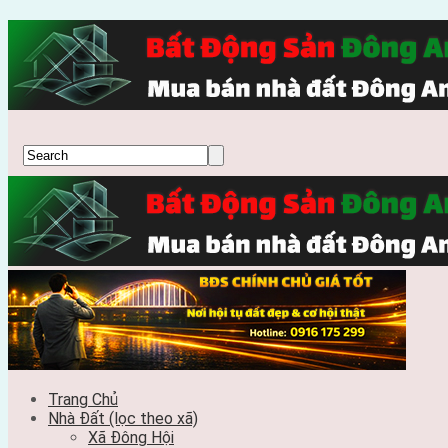
Trang Chủ
Nhà Đất (lọc theo xã)
Xã Đông Hội