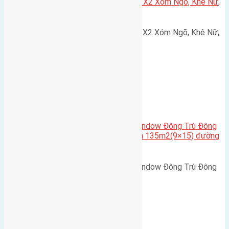
Cần bán 75m2(5×15) đất đấu giá X2 Xóm Ngõ, Khê Nữ,
Nguyên Khê, Huyện Đông Anh
Cần bán 75m2(5x15) đất đấu giá X2 Xóm Ngõ, Khê Nữ,
Nguyên Khê, Huyện Đông Anh.…
Cầu Đông Trù
,
Xã Đông Hội
Cần bán biệt thự song lập Eurowindow Đông Trù Đông
Hội Đông Anh Tp Hà Nội diện tích 135m2(9×15) đường
rộng 10m vỉa hè 5m
Cần bán biệt thự song lập Eurowindow Đông Trù Đông
Hội Đông Anh Tp Hà Nội diện…