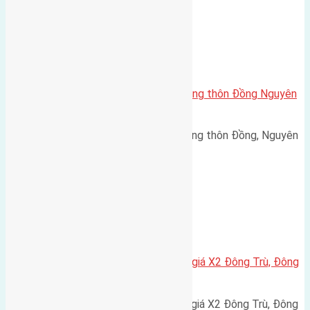
Xã Nguyên Khê
Cần bán 92m(4,5×20,5) đất bìa làng thôn Đồng Nguyên
Khê đường rộng 4m
Cần bán 92m(4,5x20,5) đất bìa làng thôn Đồng, Nguyên
Khê đường rộng 4m Tây…
Xã Đông Hội
Cần bán 80m2(6,66×12) đất đấu giá X2 Đông Trù, Đông
Hội, Đông Anh đường rộng 8m
Cần bán 80m2(6,66x12) đất đấu giá X2 Đông Trù, Đông