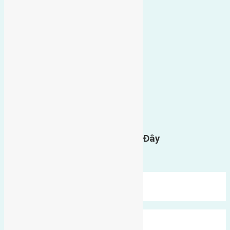
0
GỬI BÌNH LUẬN
Gửi Tin Nhắn Cho Chúng Tôi Ở Đây
Bạn phải
đăng nhập
để gửi bình luận.
Mới Nhất
Xu Hướng
Ngẫu Nhiên