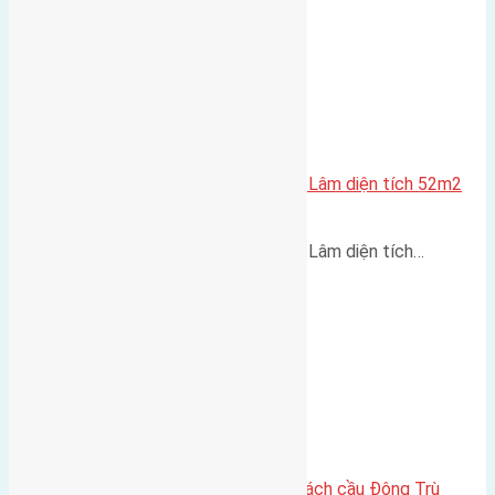
Cần bán 12 lô đất Phúc Thọ, Mai Lâm diện tích 52m2
(4×13)
Cần bán 12 lô đất Phúc Thọ, Mai Lâm diện tích…
Lô đất Lại Đà 73m² – Trục 5m, cách cầu Đông Trù