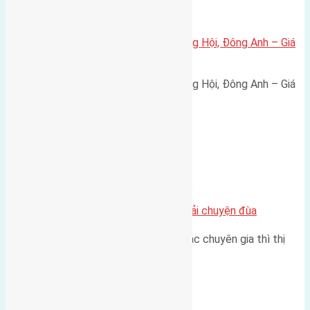
Xã Đông Hội
Bán đất 80m² tái định cư X1 Đông Hội, Đông Anh – Giá
165 triệu/m²
Bán đất 80m² tái định cư X1 Đông Hội, Đông Anh – Giá
165 triệu/m² Thông tin…
Chung cư
Nhà Đất bán tại Việt Nam đâu phải chuyện đùa
Theo như nhận định chung của các chuyên gia thì thị
trường bất động sản (BĐS)…