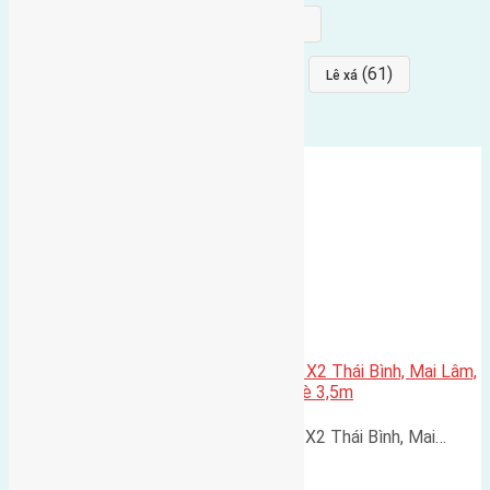
(68)
(68)
Mai hiên
hướng đông nam
(64)
(64)
(61)
đất đấu giá
Phúc Thọ
Lê xá
Cần bán 80m2(5×16) đất đấu giá X2 Thái Bình, Mai Lâm,
Đông Anh đường rộng 6,5m, via hè 3,5m
Cần bán 80m2(5x16) đất đấu giá X2 Thái Bình, Mai…