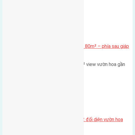
Xã Mai Lâm
Cần bán Đất đấu giá X2 Thái Bình 80m² – phía sau giáp
đường và vườn hoa
Lô đất đấu giá X2 Thái Bình 80m² view vườn hoa gần
cầu Tứ Liên Diện tích:…
Xã Mai Lâm
Lô đất tái định cư Mai Hiên 56m2 đối diện vườn hoa
500m