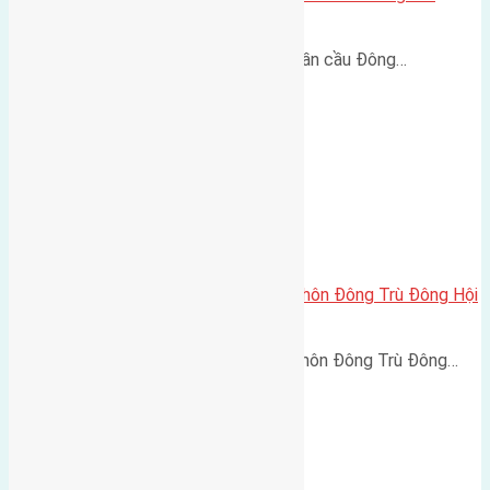
400m
Lô đất Lại Đà 73m² – Trục 5m, gần cầu Đông…
Cần bán 32m2(4×8) đất thổ cư thôn Đông Trù Đông Hội
đường rộng 2,3m
Cần bán 32m2(4x8) đất thổ cư thôn Đông Trù Đông…