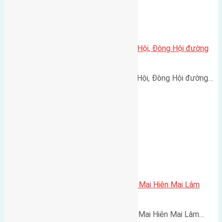
Cần bán 50m2 (4×12,5) đất Tiên Hội, Đông Hội đường
rộng 3m
Cần bán 50m2 (4x12,5) đất Tiên Hội, Đông Hội đường…
Cần bán 75m2(5×15) đất đấu giá Mai Hiên Mai Lâm
đường rộng 5m hướng Tây Bắc
Cần bán 75m2(5x15) đất đấu giá Mai Hiên Mai Lâm…