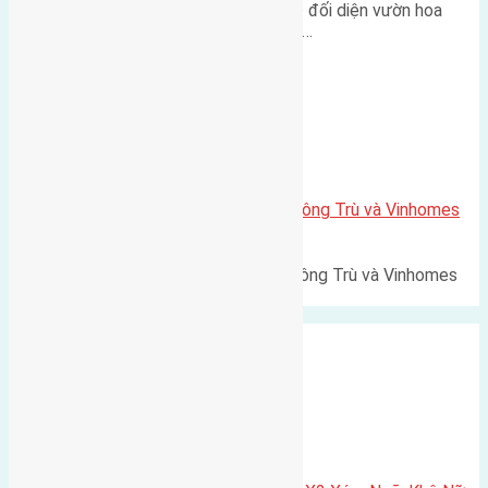
Lô đất tái định cư Mai Hiên 56m² đối diện vườn hoa
500m Diện tích: 56m² (3,5x16m).…
Xã Mai Lâm
Lô đất Lê Xá 103,6m2 gần cầu Đông Trù và Vinhomes
Cổ Loa
Lô đất Lê Xá 103,6m² gần cầu Đông Trù và Vinhomes
Cổ Loa Diện tích: 103,6m²…
Xã Nguyên Khê