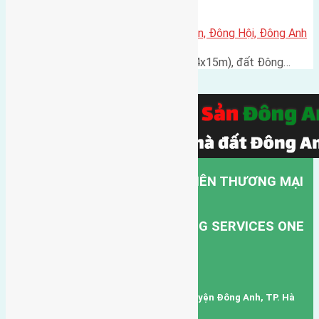
Cần bán đất 60m2 đất Đông Ngàn, Đông Hội, Đông Anh
Cấn bán đất có diện tích 60m2 (4x15m), đất Đông…
CÔNG TY TNHH MỘT THÀNH VIÊN THƯƠNG MẠI
DỊCH VỤ VẬN TẢI HỒNG HÀ.
HONG HA TRANSPORT TRADING SERVICES ONE
MEMBER COMPANY LIMITED.
Mã số thuế: 0101346678
Trụ sở: thôn Trung Thôn, Xã Đông Hội, Huyện Đông Anh, TP. Hà
Nội, Việt Nam.