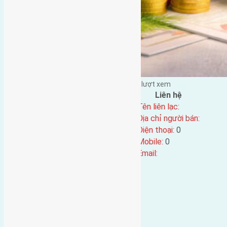
Đặng Đức Giảng đăng vào - tại |
114
lượt xem
Đặc điểm BĐS
Liên hệ
Địa chỉ:
Tên liên lạc:
Mã số:
4957
Địa chỉ người bán:
Loại tin:
Điện thoại:
0
Ngày đăng:
Mobile:
0
Ngày cập nhật lại:
06/05/2025 09:43
Email: