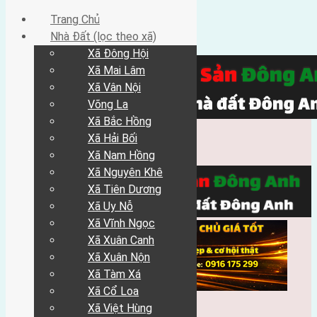
Trang Chủ
Nhà Đất (lọc theo xã)
Xã Đông Hội
Xã Mai Lâm
Xã Vân Nội
Võng La
Xã Bắc Hồng
Xã Hải Bối
Xã Nam Hồng
Xã Nguyên Khê
Xã Tiên Dương
Xã Uy Nỗ
Xã Vĩnh Ngọc
Xã Xuân Canh
Xã Xuân Nộn
Xã Tàm Xá
Xã Cổ Loa
Xã Việt Hùng
Trang Chủ