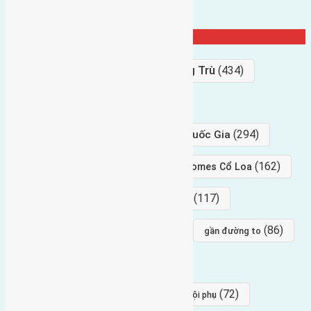
Từ Khóa Nổi Bật
Bán Đất
(927)
Gần Cầu Đông Trù
(434)
hướng tây
(406)
(294)
gần trung tâm hội Chợ triển Lãm Quốc Gia
(239)
(162)
hướng tây nam
gần Vinhomes Cổ Loa
(154)
(117)
hướng nam
hướng tây bắc
(96)
(88)
(86)
hướng bắc
Đông trù
gần đường to
(84)
(82)
đông ngàn
Lại Đà
(77)
(72)
Thái Bình, Mai Lâm, Đông Anh
hội phụ