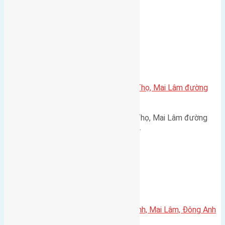
Hội, Đông Anh đường rộng…
Xã Mai Lâm
Cần bán 48m2 (4×12) đất Phúc Thọ, Mai Lâm đường
rộng 3m
Cần bán 48m2 (4x12) đất Phúc Thọ, Mai Lâm đường
rộng 3m hướng Tây cách đường…
Xã Mai Lâm
Cần bán 50m2(5×10) đất Thái Bình, Mai Lâm, Đông Anh
đường rộng 5m