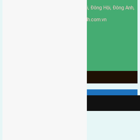
51 Đường Đông Hội, Đông Hội, Đông Anh,
Văn phòng giao dịch:
Hà Nội
https://batdongsandonganh24h.com.vn
Website:
ducgiang090970@gmail.com
Email:
0916-175-299
Hotline:
Chính sách bảo mật
3905
Ngày chạy
130
Tháng hoạt động
10
Năm đã qua
1066
Tin Bán Đất