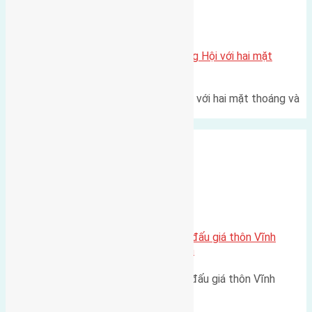
Xã Đông Hội
Một vị trí hiếm còn lại tại X1 Đông Hội với hai mặt
thoáng
Một góc tái định cư X1 Đông Hội với hai mặt thoáng và
trục đường 40m Diện…
Xã Vĩnh Ngọc
Cần bán 69,75m2 (4,5×15,5) đất đấu giá thôn Vĩnh
Thanh Vĩnh Ngọc đường rộng 6m
Cần bán 69,75m2 (4,5x15,5) đất đấu giá thôn Vĩnh
Thanh Vĩnh Ngọc đường rộng…