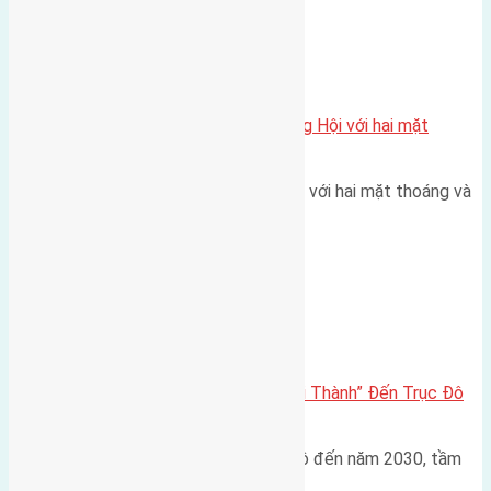
Xã Đông Hội
Một vị trí hiếm còn lại tại X1 Đông Hội với hai mặt
thoáng
Một góc tái định cư X1 Đông Hội với hai mặt thoáng và
trục đường 40m Diện…
Đông Anh 2026-2030
Đông Anh 2026: Từ “Huyện Ngoại Thành” Đến Trục Đô
Thị Đa Cực – Góc Nhìn Dữ Liệu
Trong bối cảnh Quy hoạch Thủ đô đến năm 2030, tầm
nhìn 2050 (với trọng tâm…