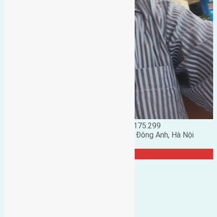
Đặng Đức Giảng: 0916.175.299
Phó chủ nhiệm hội nhà đất huyện Đông Anh, Hà Nội
TRANG CỘNG ĐỒNG