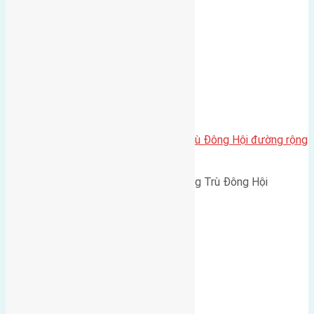
Bán 126m2 (8×15,4) đất Đông Trù Đông Hội đường rộng
5m
Cần bán 126m2 (8x15,4) đất Đông Trù Đông Hội
đường…