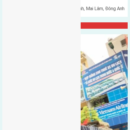
Cần bán 50m2(5x10) đất Thái Bình, Mai Lâm, Đông Anh
đường rộng 5m hướng Đông…
Đại Diện Công ty