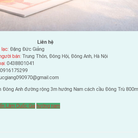
Liên hệ
 lạc:
Đặng Đức Giảng
người bán:
Trung Thôn, Đông Hội, Đông Anh, Hà Nội
ại:
0438801041
0916175299
ucgiang090970@gmail.com
ện Đông Anh đường rộng 3m hướng Nam cách cầu Đông Trù 800
iển Lãm Quốc Gia
hướng nam