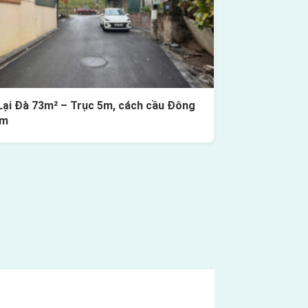
Lại Đà 73m² – Trục 5m, cách cầu Đông
0m