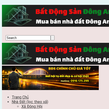
Trang Chủ
Nhà Đất (lọc theo xã)
Xã Đông Hội