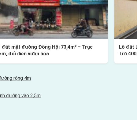
 đất mặt đường Đông Hội 73,4m² – Trục
Lô đất 
5m, đối diện vườn hoa
Trù 40
 đường rộng 4m
Anh đường vào 2,5m