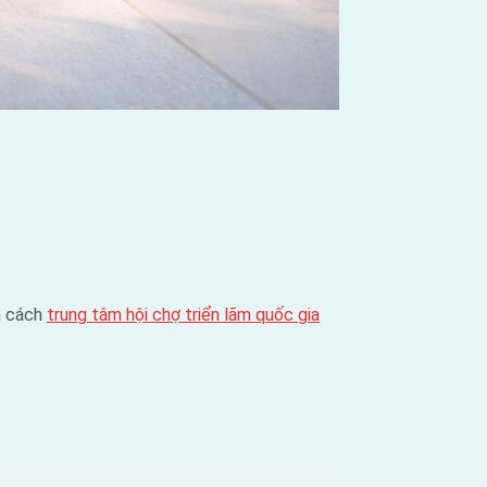
m cách
trung tâm hội chợ triển lãm quốc gia