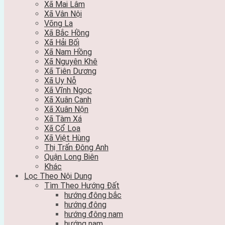
Xã Mai Lâm
Xã Vân Nội
Võng La
Xã Bắc Hồng
Xã Hải Bối
Xã Nam Hồng
Xã Nguyên Khê
Xã Tiên Dương
Xã Uy Nỗ
Xã Vĩnh Ngọc
Xã Xuân Canh
Xã Xuân Nộn
Xã Tàm Xá
Xã Cổ Loa
Xã Việt Hùng
Thị Trấn Đông Anh
Quận Long Biên
Khác
Lọc Theo Nội Dung
Tìm Theo Hướng Đất
hướng đông bắc
hướng đông
hướng đông nam
hướng nam