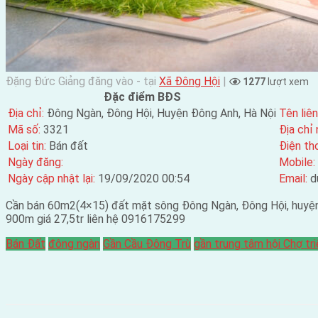
Đặng Đức Giảng đăng vào - tại
Xã Đông Hội
|
1277
lượt xem
Đặc điểm BĐS
Địa chỉ:
Đông Ngàn, Đông Hội, Huyện Đông Anh, Hà Nội
Tên liên
Mã số:
3321
Địa chỉ 
Loại tin:
Bán đất
Điện tho
Ngày đăng:
Mobile:
Ngày cập nhật lại:
19/09/2020 00:54
Email:
d
Cần bán 60m2(4×15) đất mặt sông Đông Ngàn, Đông Hội, huy
900m giá 27,5tr liên hệ 0916175299
Bán Đất
đông ngàn
Gần Cầu Đông Trù
gần trung tâm hội Chợ tr