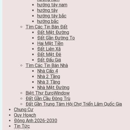
hướng tây nam
hướng tây
hướng tây bắc
hướng bắc
Tìm Các Tin Bán Đất
Đất Mặt Đường
Đất Gần Đường To
Hai Mặt Tiền
Đất Liên Xã
Đất Mặt Đê
Đất Đấu Giá
Tìm Các Tin Bán Nhà
Nhà Cấp 4
Nhà 2 Tầng
Nhà 3 Tầng
Nhà Mặt Đường
Biệt Thự EuroWindow
Đất Gần Cầu Đông Trù
Đất Gần Trung Tâm Hội Chợ Triển Lãm Quốc Gia
Chung Cư
Quy Hoạch
Đông Anh 2026-2030
Tin Tức