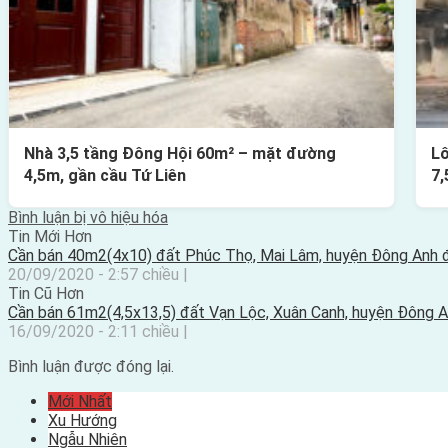
Nhà 3,5 tầng Đông Hội 60m² – mặt đường
Lô
4,5m, gần cầu Tứ Liên
7,
Bình luận bị vô hiệu hóa
Tin Mới Hơn
Cần bán 40m2(4x10) đất Phúc Thọ, Mai Lâm, huyện Đông Anh
20/09/2020 - 2:57 chiều |
Tin Cũ Hơn
Cần bán 61m2(4,5x13,5) đất Vạn Lộc, Xuân Canh, huyện Đông 
16/09/2020 - 2:11 chiều |
Bình luận được đóng lại.
Mới Nhất
Xu Hướng
Ngẫu Nhiên