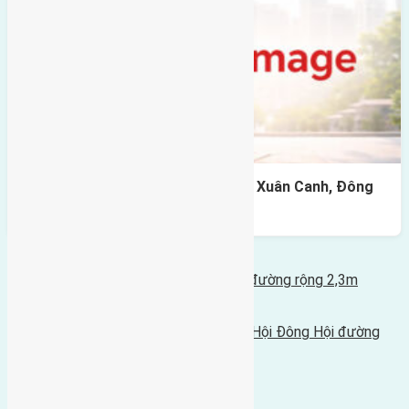
Cần bán 45m2(5×9) đất Lực Canh, Xuân Canh, Đông
Anh đường rộng 2,2m
Bình luận bị vô hiệu hóa
Tin Mới Hơn
Cần bán 40m2(4x10) Lộc Hà Mai Lâm đường rộng 2,3m
15/05/2019 - 4:21 chiều |
Tin Cũ Hơn
Cần bán 40m(3,5x11,4) đất thôn Tiên Hội Đông Hội đường
vào 2,2m
03/05/2019 - 6:46 sáng |
Bình luận được đóng lại.