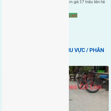
trung tâm hội chợ triển lãm quốc gia
2km giá 37 triệu liên hệ
0916175299
Bán Đất
Đất giãn dân
hướng đông
Lực canh
BẤT ĐỘNG SẢN CÙNG KHU VỰC / PHÂN
KHÚC