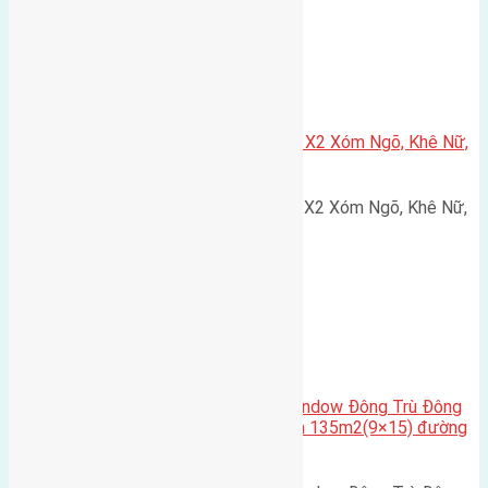
Xã Nguyên Khê
Cần bán 75m2(5×15) đất đấu giá X2 Xóm Ngõ, Khê Nữ,
Nguyên Khê, Huyện Đông Anh
Cần bán 75m2(5x15) đất đấu giá X2 Xóm Ngõ, Khê Nữ,
Nguyên Khê, Huyện Đông Anh.…
Cầu Đông Trù
,
Xã Đông Hội
Cần bán biệt thự song lập Eurowindow Đông Trù Đông
Hội Đông Anh Tp Hà Nội diện tích 135m2(9×15) đường
rộng 10m vỉa hè 5m