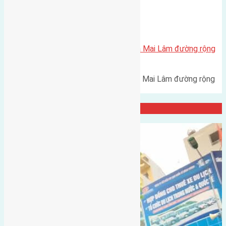
Xã Mai Lâm
Cần bán 45m(4,5×10) đất Lộc Hà Mai Lâm đường rộng
2,4m
Cần bán 45m(4,5x10) đất Lộc Hà Mai Lâm đường rộng
2,4m hướng Tây Bắc cách…
Đại Diện Công ty