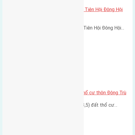
Cần bán 40m(3,5×11,4) đất thôn Tiên Hội Đông Hội
đường vào 2,2m
Cần bán 40m(3,5x11,4) đất thôn Tiên Hội Đông Hội…
Cần bán đất 54m2(4×13,5) đất thổ cư thôn Đông Trù
Cần bán đất diện tích 54m2(4x13,5) đất thổ cư…