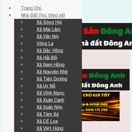
Trang Chủ
Nhà Đất (lọc theo xã)
Xã Đông Hội
Xã Mai Lâm
Xã Vân Nội
Võng La
Xã Bắc Hồng
Xã Hải Bối
Xã Nam Hồng
Xã Nguyên Khê
Xã Tiên Dương
Xã Uy Nỗ
Xã Vĩnh Ngọc
Xã Xuân Canh
Xã Xuân Nộn
Xã Tàm Xá
Xã Cổ Loa
Xã Việt Hùng
Trang Chủ