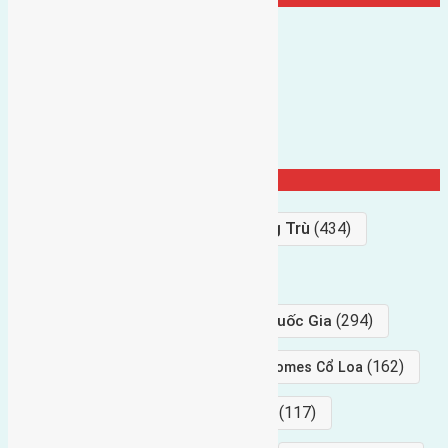
Từ Khóa Nổi Bật
Bán Đất
(927)
Gần Cầu Đông Trù
(434)
hướng tây
(406)
(294)
gần trung tâm hội Chợ triển Lãm Quốc Gia
(239)
(162)
hướng tây nam
gần Vinhomes Cổ Loa
(154)
(117)
hướng nam
hướng tây bắc