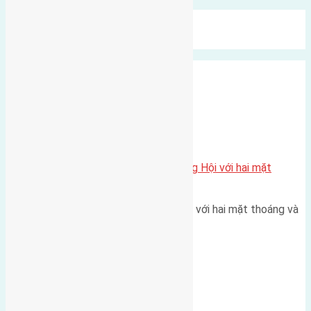
Mới Nhất
Xu Hướng
Ngẫu Nhiên
Xã Đông Hội
Một vị trí hiếm còn lại tại X1 Đông Hội với hai mặt
thoáng
Một góc tái định cư X1 Đông Hội với hai mặt thoáng và
trục đường 40m Diện…
Đông Anh 2026-2030