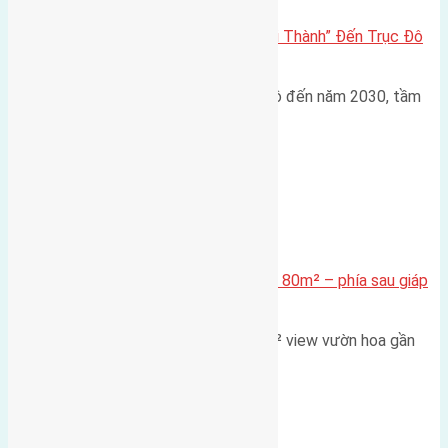
Đông Anh 2026: Từ “Huyện Ngoại Thành” Đến Trục Đô
Thị Đa Cực – Góc Nhìn Dữ Liệu
Trong bối cảnh Quy hoạch Thủ đô đến năm 2030, tầm
nhìn 2050 (với trọng tâm…
Xã Mai Lâm
Cần bán Đất đấu giá X2 Thái Bình 80m² – phía sau giáp
đường và vườn hoa
Lô đất đấu giá X2 Thái Bình 80m² view vườn hoa gần
cầu Tứ Liên Diện tích:…