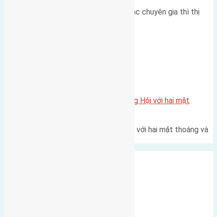
Theo như nhận định chung của các chuyên gia thì thị
trường bất động sản (BĐS)…
Xã Đông Hội
Một vị trí hiếm còn lại tại X1 Đông Hội với hai mặt
thoáng
Một góc tái định cư X1 Đông Hội với hai mặt thoáng và
trục đường 40m Diện…
Xã Mai Lâm