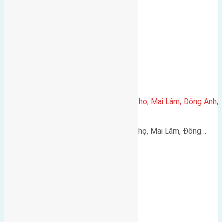
Cần bán 47m2(5×9,4) đất Phúc Thọ, Mai Lâm, Đông Anh,
Hà Nội
Cần bán 47m2(5x9,4) đất Phúc Thọ, Mai Lâm, Đông…