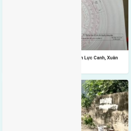
Cần bán 120m2(8×15) đất giãn dân Lực Canh, Xuân
Canh, Đông Anh đường rộng 6m