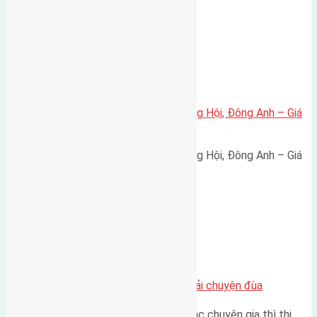
Xã Đông Hội
Bán đất 80m² tái định cư X1 Đông Hội, Đông Anh – Giá
165 triệu/m²
Bán đất 80m² tái định cư X1 Đông Hội, Đông Anh – Giá
165 triệu/m² Thông tin…
Chung cư
Nhà Đất bán tại Việt Nam đâu phải chuyện đùa
Theo như nhận định chung của các chuyên gia thì thị