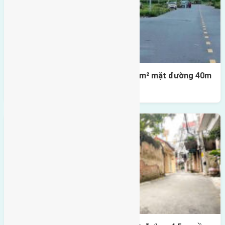
Lô đất tái định cư X1 Đông Hội 80m² mặt đường 40m
gần cầu Đông Trù