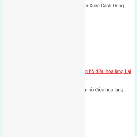
Cần bán 100m2 (5x20) đất đấu giá Xuân Canh Đông…
Cần bán 51,4m2(3,7×13,8) đất gần hồ điều hoà làng Lại
Đà, Đông Hội, Đông Anh
Cần bán 51,4m2(3,7x13,8) đất gần hồ điều hoà làng…