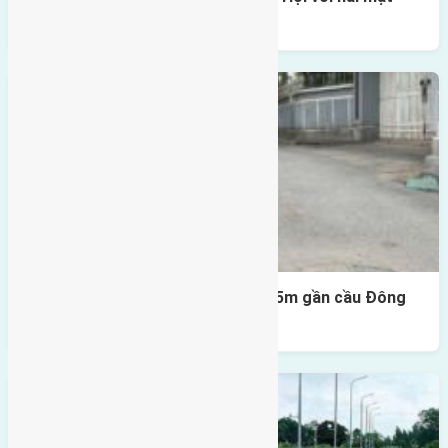
thoáng
Lô đất Lại Đà 52m2 mặt đường 4,5m gần cầu Đông
Trù