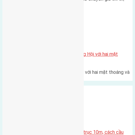
trường bất động sản (BĐS)…
Xã Đông Hội
Một vị trí hiếm còn lại tại X1 Đông Hội với hai mặt
thoáng
Một góc tái định cư X1 Đông Hội với hai mặt thoáng và
trục đường 40m Diện…
Xã Mai Lâm
Lô đất đấu giá X1 Lê Xá 80m² – trục 10m, cách cầu