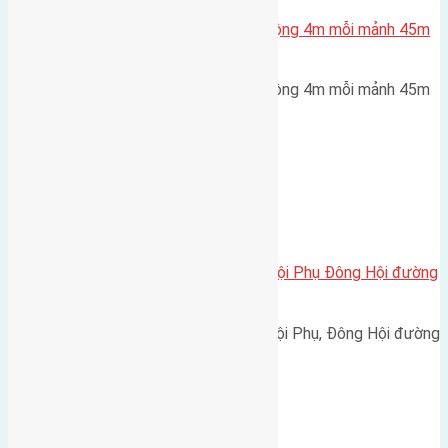
Bán 5 lô đất Đông Ngàn đường rộng 4m mỗi mảnh 45m
(6×7,5)
Bán 5 lô đất Đông Ngàn đường rộng 4m mỗi mảnh 45m
(6x7,5) hướng Tây Nam cách…
Xã Đông Hội
Cần bán 61,3m2 (4,3×14,3) đất Hội Phụ Đông Hội đường
rộng 4,5m
Cần bán 61,3m2 (4,3x14,3) đất Hội Phụ, Đông Hội đường
rộng 4,5m hướng Đông…