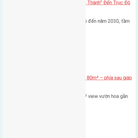
Đông Anh 2026: Từ “Huyện Ngoại Thành” Đến Trục Đô
Thị Đa Cực – Góc Nhìn Dữ Liệu
Trong bối cảnh Quy hoạch Thủ đô đến năm 2030, tầm
nhìn 2050 (với trọng tâm…
Xã Mai Lâm
Cần bán Đất đấu giá X2 Thái Bình 80m² – phía sau giáp
đường và vườn hoa
Lô đất đấu giá X2 Thái Bình 80m² view vườn hoa gần
cầu Tứ Liên Diện tích:…