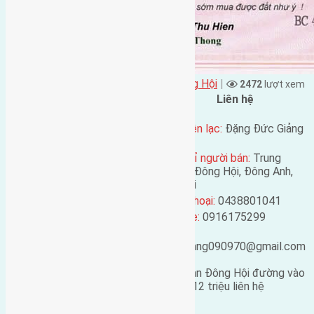
Đặng Đức Giảng đăng vào - tại
Xã Đông Hội
|
2472
lượt xem
Đặc điểm BĐS
Liên hệ
Địa chỉ:
Thôn Đông Ngàn, Xã
Đông Hội, huyện Đông Anh, Hà
Tên liên lạc:
Đặng Đức Giảng
Nội
Địa chỉ người bán:
Trung
Mã số:
1097
Thôn, Đông Hội, Đông Anh,
Hà Nội
Loại tin:
Bán đất
Điện thoại:
0438801041
Ngày đăng:
Mobile:
0916175299
Ngày cập nhật lại:
25/02/2019
Email:
04:54
ducgiang090970@gmail.com
Cần bán 45m2 (3,75×12) đất Đông Ngàn Đông Hội đường vào
2,5m hướng Đông cách cầu 900m giá 12 triệu liên hệ
0916175299 .