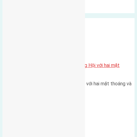
Xu Hướng
Ngẫu Nhiên
Xã Đông Hội
Một vị trí hiếm còn lại tại X1 Đông Hội với hai mặt
thoáng
Một góc tái định cư X1 Đông Hội với hai mặt thoáng và
trục đường 40m Diện…
Đông Anh 2026-2030