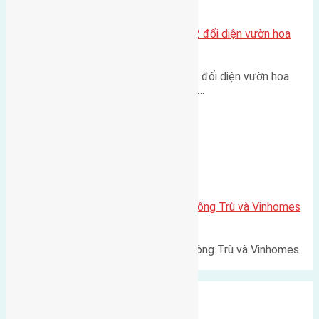
Xã Mai Lâm
Lô đất tái định cư Mai Hiên 56m2 đối diện vườn hoa
500m
Lô đất tái định cư Mai Hiên 56m² đối diện vườn hoa
500m Diện tích: 56m² (3,5x16m).…
Xã Mai Lâm
Lô đất Lê Xá 103,6m2 gần cầu Đông Trù và Vinhomes
Cổ Loa
Lô đất Lê Xá 103,6m² gần cầu Đông Trù và Vinhomes
Cổ Loa Diện tích: 103,6m²…