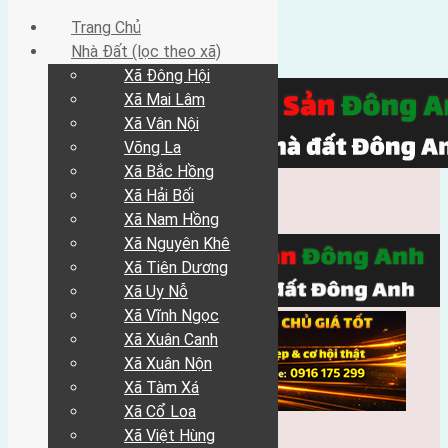
Trang Chủ
Nhà Đất (lọc theo xã)
Xã Đông Hội
Xã Mai Lâm
Xã Vân Nội
Võng La
Xã Bắc Hồng
Xã Hải Bối
Xã Nam Hồng
Xã Nguyên Khê
Xã Tiên Dương
Xã Uy Nỗ
Xã Vĩnh Ngọc
Xã Xuân Canh
Xã Xuân Nộn
Xã Tàm Xá
Xã Cổ Loa
Xã Việt Hùng
Trang Chủ