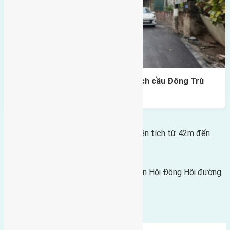
Lô đất Lại Đà 73m² – Trục 5m, cách cầu Đông Trù
400m
Bình luận bị vô hiệu hóa
Tin Mới Hơn
Cần bán 5 lô đất Phúc Thọ Mai Lâm diện tích từ 42m đến
54m
16/10/2016 - 4:31 sáng |
Tin Cũ Hơn
Cần bán 75m2 (7,5x10) đất đấu giá Tiên Hội Đông Hội đường
rộng 8m
14/10/2016 - 7:52 chiều |
Bình luận được đóng lại.
Mới Nhất