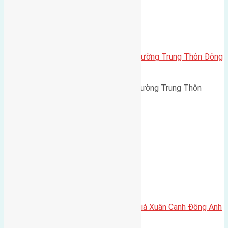
Cần bán 100m2(4×25) đất mật đường Trung Thôn Đông
Hội Đông Anh đường rộng 10m
Cần bán 100m2(4x25) đất mật đường Trung Thôn
Đông…
Cần bán 100m2 (5×20) đất đấu giá Xuân Canh Đông Anh
đường rộng 6m