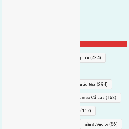
Từ Khóa Nổi Bật
Bán Đất
(927)
Gần Cầu Đông Trù
(434)
hướng tây
(406)
(294)
gần trung tâm hội Chợ triển Lãm Quốc Gia
(239)
(162)
hướng tây nam
gần Vinhomes Cổ Loa
(154)
(117)
hướng nam
hướng tây bắc
(96)
(88)
(86)
hướng bắc
Đông trù
gần đường to