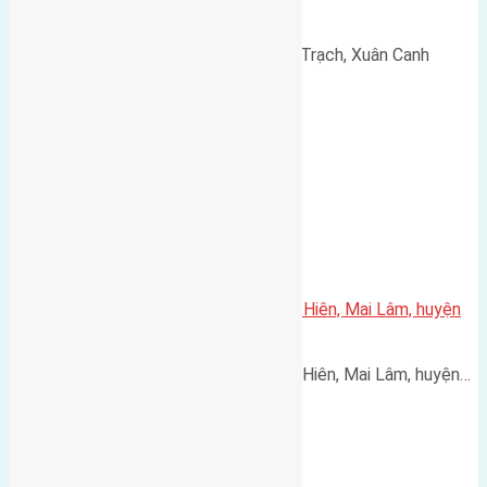
đường vào 3m
Cần bán 112m2 (8x14) đất Xuân Trạch, Xuân Canh
đường…
Cần bán 56m2(4,5×12,5) đất Mai Hiên, Mai Lâm, huyện
Đông Anh đường vào 3,5m
Cần bán 56m2(4,5x12,5) đất Mai Hiên, Mai Lâm, huyện…