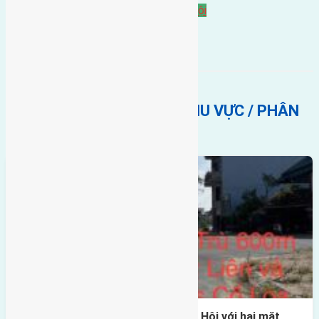
Bán Đất
đông ngàn
Đông Ngàn Đông Hội
BẤT ĐỘNG SẢN CÙNG KHU VỰC / PHÂN
KHÚC
Một vị trí hiếm còn lại tại X1 Đông Hội với hai mặt