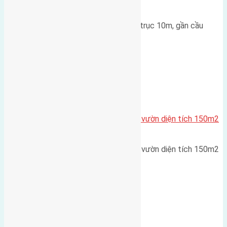
Đông Trù 500m
Lô đất đấu giá X1 Lê Xá 80m² – trục 10m, gần cầu
Đông Trù Diện tích: 80m²…
Cầu Đông Trù
,
Xã Hải Bối
Cần bán đất phân lô biệt thự nhà vườn diện tích 150m2
(7,5×20)
Cần bán đất phân lô biệt thự nhà vườn diện tích 150m2
(7,5x20) đường rộng…
Xã Cổ Loa