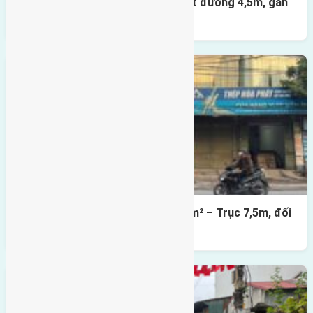
Nhà 3,5 tầng Đông Hội 60m² – mặt đường 4,5m, gần
cầu Tứ Liên
Lô đất mặt đường Đông Hội 73,4m² – Trục 7,5m, đối
diện vườn hoa