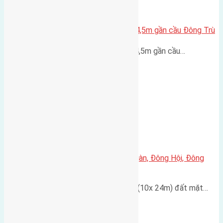
Lô đất Lại Đà 52m2 mặt đường 4,5m gần cầu Đông Trù
Lô đất Lại Đà 52m² mặt đường 4,5m gần cầu…
Cần bán đất 240m2 đất Đông Ngàn, Đông Hội, Đông
Anh, Hà Nội
Cần bán đất có diện tích 240m2 (10x 24m) đất mặt…