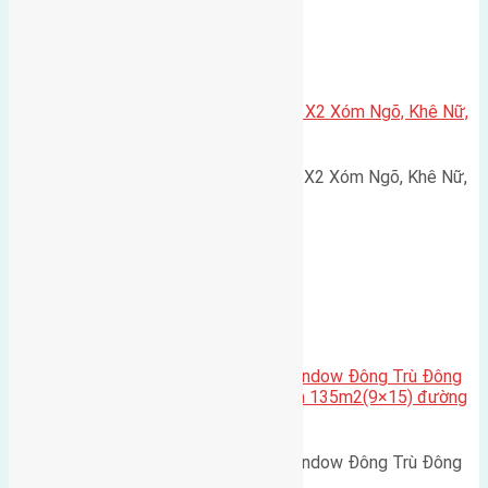
Xã Nguyên Khê
Cần bán 75m2(5×15) đất đấu giá X2 Xóm Ngõ, Khê Nữ,
Nguyên Khê, Huyện Đông Anh
Cần bán 75m2(5x15) đất đấu giá X2 Xóm Ngõ, Khê Nữ,
Nguyên Khê, Huyện Đông Anh.…
Cầu Đông Trù
,
Xã Đông Hội
Cần bán biệt thự song lập Eurowindow Đông Trù Đông
Hội Đông Anh Tp Hà Nội diện tích 135m2(9×15) đường
rộng 10m vỉa hè 5m
Cần bán biệt thự song lập Eurowindow Đông Trù Đông
Hội Đông Anh Tp Hà Nội diện…