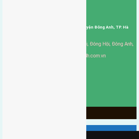
MEMBER COMPANY LIMITED.
Mã số thuế: 0101346678
Trụ sở: thôn Trung Thôn, Xã Đông Hội, Huyện Đông Anh, TP. Hà
Nội, Việt Nam.
51 Đường Đông Hội, Đông Hội, Đông Anh,
Văn phòng giao dịch:
Hà Nội
https://batdongsandonganh24h.com.vn
Website:
ducgiang090970@gmail.com
Email:
0916-175-299
Hotline:
Chính sách bảo mật
3904
Ngày chạy
130
Tháng hoạt động
10
Năm đã qua
1066
Tin Bán Đất