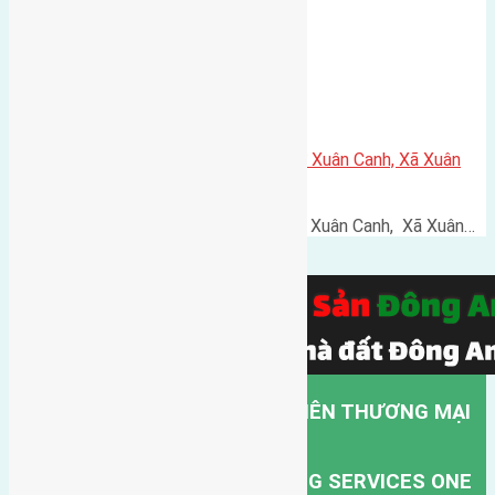
Cần bán 52m2 (4×13) đất thổ cư Xuân Canh, Xã Xuân
Canh, Đông Anh, Hà Nội
Cần bán 52m2 (4x13) đất thổ cư Xuân Canh, Xã Xuân…
CÔNG TY TNHH MỘT THÀNH VIÊN THƯƠNG MẠI
DỊCH VỤ VẬN TẢI HỒNG HÀ.
HONG HA TRANSPORT TRADING SERVICES ONE