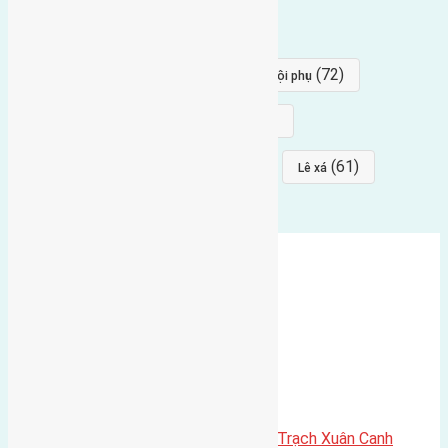
(84)
(82)
đông ngàn
Lại Đà
(77)
(72)
Thái Bình, Mai Lâm, Đông Anh
hội phụ
(68)
(68)
Mai hiên
hướng đông nam
(64)
(64)
(61)
đất đấu giá
Phúc Thọ
Lê xá
Cần bán 112m2 (8×14) đất Xuân Trạch Xuân Canh