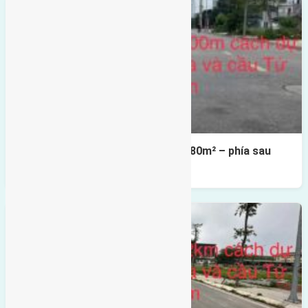
Cần bán Đất đấu giá X2 Thái Bình 80m² – phía sau
giáp đường và vườn hoa