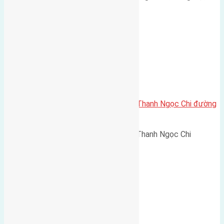
Cần bán 63m2(4,5×14) đất Vĩnh Thanh Ngọc Chi đường
rộng 3 m
Cần bán 63m2(4,5x14) đất Vĩnh Thanh Ngọc Chi
đường…