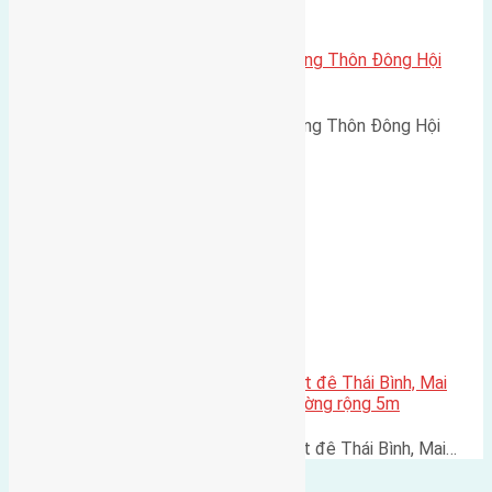
Cần bán 38,5m2 (3,5×11) đất Trung Thôn Đông Hội
đường rộng 3m
Cần bán 38,5m2 (3,5x11) đất Trung Thôn Đông Hội
đường…
Cần bán 200m2(11,7×17) đất mặt đê Thái Bình, Mai
Lâm, Huyện Đông Anh, Hà Nội đường rộng 5m
Cần bán 200m2(11,7x17) đất mặt đê Thái Bình, Mai…