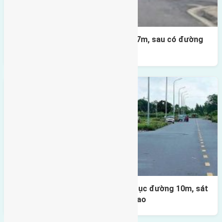
Lô đất X2 Thái Bình 80m² – trục 17m, sau có đường
4m & vườn hoa
Lô đất đấu giá X1 Lê Xá 80m² – Trục đường 10m, sát
cầu Đông Trù, tiềm năng đầu tư cao
Bình luận bị vô hiệu hóa