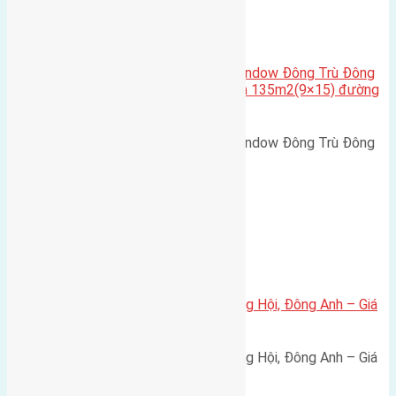
Cầu Đông Trù
,
Xã Đông Hội
Cần bán biệt thự song lập Eurowindow Đông Trù Đông
Hội Đông Anh Tp Hà Nội diện tích 135m2(9×15) đường
rộng 10m vỉa hè 5m
Cần bán biệt thự song lập Eurowindow Đông Trù Đông
Hội Đông Anh Tp Hà Nội diện…
Xã Đông Hội
Bán đất 80m² tái định cư X1 Đông Hội, Đông Anh – Giá
165 triệu/m²
Bán đất 80m² tái định cư X1 Đông Hội, Đông Anh – Giá
165 triệu/m² Thông tin…