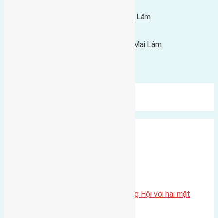
Tin Mới Hơn
Cần bán 45m2 (3,6x12) đất Du Nội Mai Lâm
06/10/2016 - 8:21 sáng |
Tin Cũ Hơn
Cần bán 51m2 (3,9x13) đất Phúc Thọ Mai Lâm
02/10/2016 - 12:57 chiều |
Bình luận được đóng lại.
Mới Nhất
Xu Hướng
Ngẫu Nhiên
Xã Đông Hội
Một vị trí hiếm còn lại tại X1 Đông Hội với hai mặt
thoáng