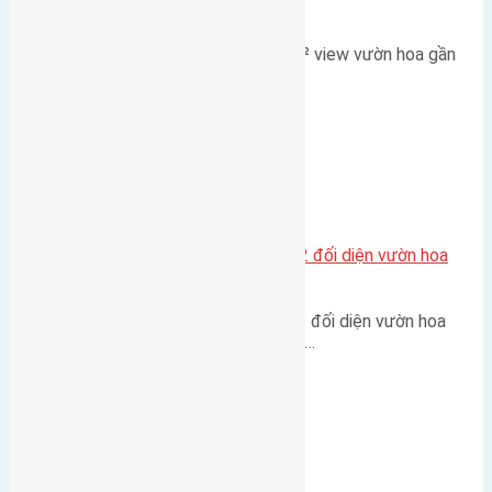
đường và vườn hoa
Lô đất đấu giá X2 Thái Bình 80m² view vườn hoa gần
cầu Tứ Liên Diện tích:…
Xã Mai Lâm
Lô đất tái định cư Mai Hiên 56m2 đối diện vườn hoa
500m
Lô đất tái định cư Mai Hiên 56m² đối diện vườn hoa
500m Diện tích: 56m² (3,5x16m).…
Xã Mai Lâm