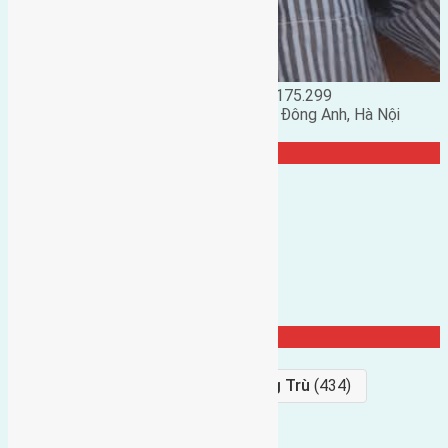
Đặng Đức Giảng: 0916.175.299
Phó chủ nhiệm hội nhà đất huyện Đông Anh, Hà Nội
TRANG CỘNG ĐỒNG
Từ Khóa Nổi Bật
Bán Đất
(927)
Gần Cầu Đông Trù
(434)
hướng tây
(406)