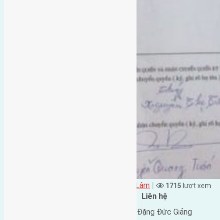
Đặng Đức Giảng đăng vào - tại
Xã Mai Lâm
|
1715
lượt xem
Đặc điểm BĐS
Liên hệ
Địa chỉ:
Du Nội, Mai Lâm,
Tên liên lạc:
Đặng Đức Giảng
Đông Anh, Hà Nội