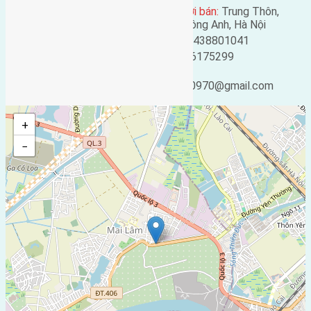
Địa chỉ người bán:
Trung Thôn,
Mã số:
1065
Đông Hội, Đông Anh, Hà Nội
Loại tin:
Bán đất
Điện thoại:
0438801041
Ngày đăng:
Mobile:
0916175299
Ngày cập nhật lại:
Email:
25/02/2019 04:55
ducgiang090970@gmail.com
+
−