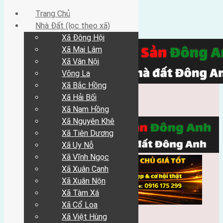
Trang Chủ
Nhà Đất (lọc theo xã)
Xã Đông Hội
Xã Mai Lâm
Xã Vân Nội
Võng La
Xã Bắc Hồng
Xã Hải Bối
Xã Nam Hồng
Xã Nguyên Khê
Xã Tiên Dương
Xã Uy Nỗ
Xã Vĩnh Ngọc
Xã Xuân Canh
Xã Xuân Nộn
Xã Tàm Xá
Xã Cổ Loa
Xã Việt Hùng
Trang Chủ