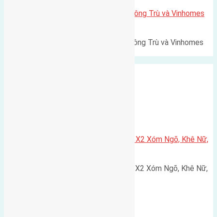
Lô đất Lê Xá 103,6m2 gần cầu Đông Trù và Vinhomes
Cổ Loa
Lô đất Lê Xá 103,6m² gần cầu Đông Trù và Vinhomes
Cổ Loa Diện tích: 103,6m²…
Xã Nguyên Khê
Cần bán 75m2(5×15) đất đấu giá X2 Xóm Ngõ, Khê Nữ,
Nguyên Khê, Huyện Đông Anh
Cần bán 75m2(5x15) đất đấu giá X2 Xóm Ngõ, Khê Nữ,
Nguyên Khê, Huyện Đông Anh.…