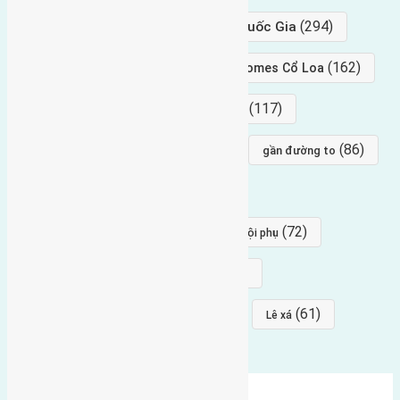
(294)
gần trung tâm hội Chợ triển Lãm Quốc Gia
(239)
(162)
hướng tây nam
gần Vinhomes Cổ Loa
(154)
(117)
hướng nam
hướng tây bắc
(96)
(88)
(86)
hướng bắc
Đông trù
gần đường to
(84)
(82)
đông ngàn
Lại Đà
(77)
(72)
Thái Bình, Mai Lâm, Đông Anh
hội phụ
(68)
(68)
Mai hiên
hướng đông nam
(64)
(64)
(61)
đất đấu giá
Phúc Thọ
Lê xá