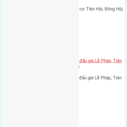
Cần bán 80m2(5x16) đất tái định cư Tiên Hội, Đông Hội,
huyện Đông Anh đường…
Xã Tiên Dương
Cần bán 107,25m2(6,5×16,5) đất đấu giá Lễ Pháp, Tiên
Dương, Đông Anh đường rộng 6m
Cần bán 107,25m2(6,5x16,5) đất đấu giá Lễ Pháp, Tiên
Dương, Đông Anh đường…
Xã Mai Lâm