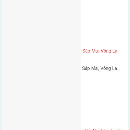
Cần bán 70m2 (5×14) đất đấu giá Sáp Mai, Võng La
đường rộng 6m
Cần bán 70m2 (5x14) đất đấu giá Sáp Mai, Võng La…