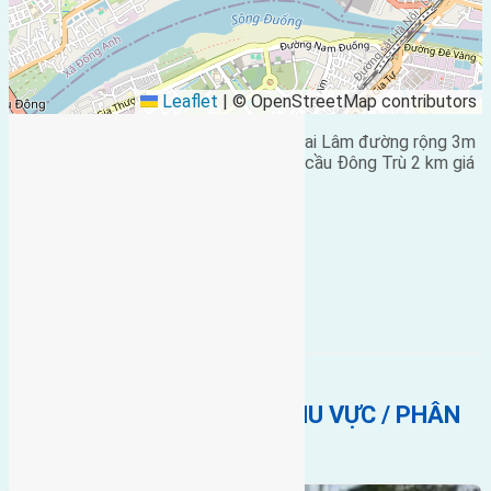
Leaflet
|
© OpenStreetMap contributors
Cần bán 46,8m2 (3,6×13) đất
Du Nội
Mai Lâm đường rộng 3m
hướng Đông cách đường to 15m cách cầu Đông Trù 2 km giá
11 triệu liên hệ 0916175299
[tribulant_slideshow post_id=”1065″] .
Bán Đất
Du nội mai lâm
BẤT ĐỘNG SẢN CÙNG KHU VỰC / PHÂN
KHÚC