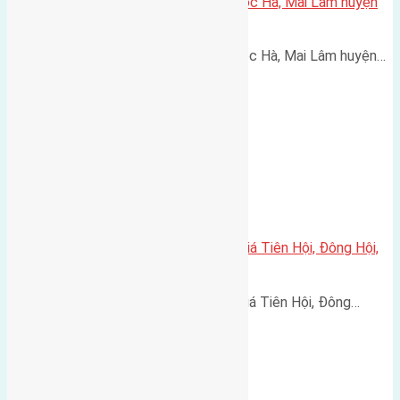
Cần bán 55,7m2(4,8×11,6) đất Lộc Hà, Mai Lâm huyện
Đông Anh
Cần bán 55,7m2(4,8x11,6) đất Lộc Hà, Mai Lâm huyện…
Cần bán 88m2(5×17,6) đất đấu giá Tiên Hội, Đông Hội,
Đông Anh đường rộng 5m
Cần bán 88m2(5x17,6) đất đấu giá Tiên Hội, Đông…