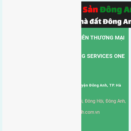
CÔNG TY TNHH MỘT THÀNH VIÊN THƯƠNG MẠI
DỊCH VỤ VẬN TẢI HỒNG HÀ.
HONG HA TRANSPORT TRADING SERVICES ONE
MEMBER COMPANY LIMITED.
Mã số thuế: 0101346678
Trụ sở: thôn Trung Thôn, Xã Đông Hội, Huyện Đông Anh, TP. Hà
Nội, Việt Nam.
51 Đường Đông Hội, Đông Hội, Đông Anh,
Văn phòng giao dịch:
Hà Nội
https://batdongsandonganh24h.com.vn
Website:
ducgiang090970@gmail.com
Email:
0916-175-299
Hotline:
Chính sách bảo mật