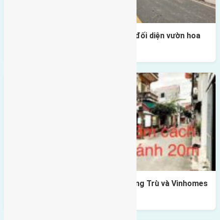
Lô đất tái định cư Mai Hiên 56m2 đối diện vườn hoa
500m
Lô đất Lê Xá 103,6m2 gần cầu Đông Trù và Vinhomes
Cổ Loa