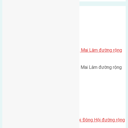
Xã Mai Lâm
Cần bán 50m2 (5×10) đất Du Nội, Mai Lâm đường rộng
3m
Cần bán 50m2 (5x10) đất Du Nội, Mai Lâm đường rộng
3m hướng Tây cách cầu Đông…
Xã Đông Hội
Cần bán 80m2(5×16) đất Tiên Hội Đông Hội đường rộng
3m hướng Đông