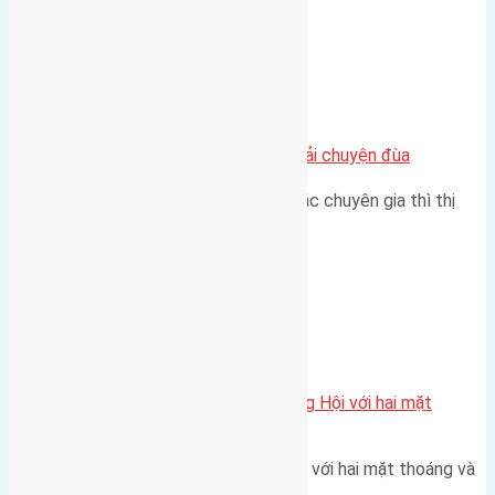
Chung cư
Nhà Đất bán tại Việt Nam đâu phải chuyện đùa
Theo như nhận định chung của các chuyên gia thì thị
trường bất động sản (BĐS)…
Xã Đông Hội
Một vị trí hiếm còn lại tại X1 Đông Hội với hai mặt
thoáng
Một góc tái định cư X1 Đông Hội với hai mặt thoáng và
trục đường 40m Diện…