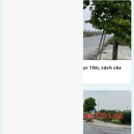
Lô đất đấu giá X1 Lê Xá 80m² – trục 10m, cách cầu
Đông Trù 500m