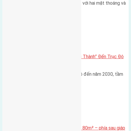
Một góc tái định cư X1 Đông Hội với hai mặt thoáng và
trục đường 40m Diện…
Đông Anh 2026-2030
Đông Anh 2026: Từ “Huyện Ngoại Thành” Đến Trục Đô
Thị Đa Cực – Góc Nhìn Dữ Liệu
Trong bối cảnh Quy hoạch Thủ đô đến năm 2030, tầm
nhìn 2050 (với trọng tâm…
Xã Mai Lâm
Cần bán Đất đấu giá X2 Thái Bình 80m² – phía sau giáp