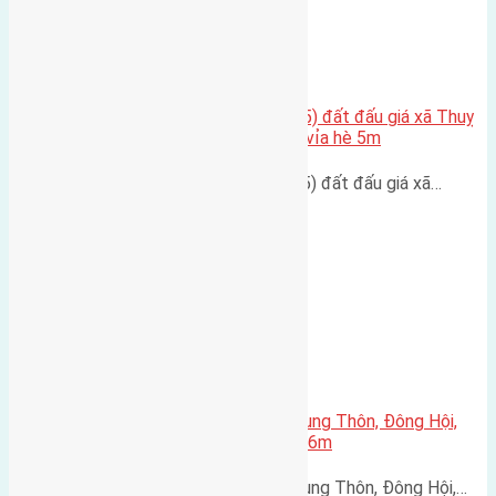
Chính chủ cần bán 87,5m2(5×17,5) đất đấu giá xã Thuỵ
Lâm Đông Anh đường rộng 7,5m vỉa hè 5m
Chính chủ cần bán 87,5m2(5x17,5) đất đấu giá xã…
Cần bán 138m2(6,7×20,5) đất Trung Thôn, Đông Hội,
Đông Anh, Đường rộng chải nhựa 6m
Cần bán 138m2(6,7x20,5) đất Trung Thôn, Đông Hội,…