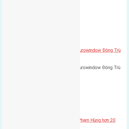
đường rộng 3m hướng Tây Nam…
Xã Đông Hội
Cần bán 135m2(9×15) biệt thự Eurowindow Đông Trù
Đông Hội đường rộng 5m
Cần bán 135m2(9x15) biệt thự Eurowindow Đông Trù
Đông Hội đường rộng 5m vỉa…
Chung cư
Mở bán chung cư FLC Complex Phạm Hùng hơn 20
triệu/m2 55m2