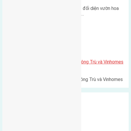
Lô đất tái định cư Mai Hiên 56m² đối diện vườn hoa
500m Diện tích: 56m² (3,5x16m).…
Xã Mai Lâm
Lô đất Lê Xá 103,6m2 gần cầu Đông Trù và Vinhomes
Cổ Loa
Lô đất Lê Xá 103,6m² gần cầu Đông Trù và Vinhomes
Cổ Loa Diện tích: 103,6m²…
Xã Nguyên Khê