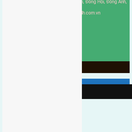
51 Đường Đông Hội, Đông Hội, Đông Anh,
Văn phòng giao dịch:
Hà Nội
https://batdongsandonganh24h.com.vn
Website:
ducgiang090970@gmail.com
Email:
0916-175-299
Hotline:
Chính sách bảo mật
3904
Ngày chạy
130
Tháng hoạt động
10
Năm đã qua
1066
Tin Bán Đất