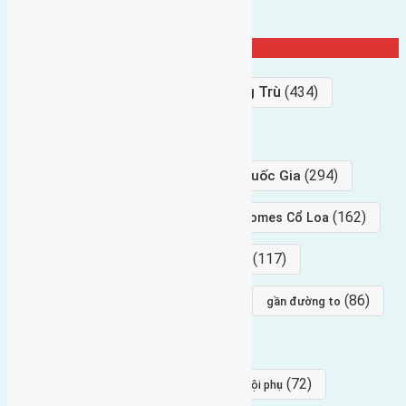
Từ Khóa Nổi Bật
Bán Đất
(927)
Gần Cầu Đông Trù
(434)
hướng tây
(406)
(294)
gần trung tâm hội Chợ triển Lãm Quốc Gia
(239)
(162)
hướng tây nam
gần Vinhomes Cổ Loa
(154)
(117)
hướng nam
hướng tây bắc
(96)
(88)
(86)
hướng bắc
Đông trù
gần đường to
(84)
(82)
đông ngàn
Lại Đà
(77)
(72)
Thái Bình, Mai Lâm, Đông Anh
hội phụ