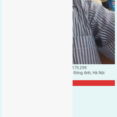
Đặng Đức Giảng: 0916.175.299
Phó chủ nhiệm hội nhà đất huyện Đông Anh, Hà Nội
TRANG CỘNG ĐỒNG