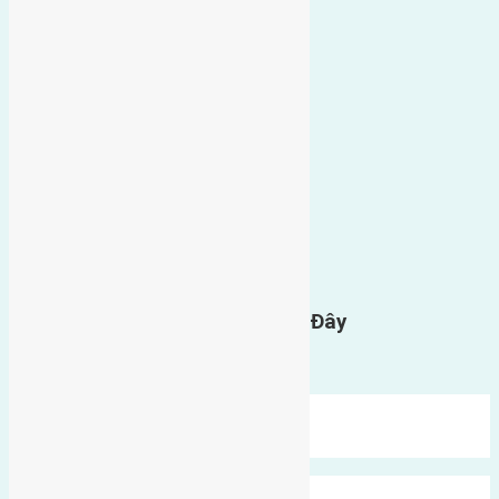
0
GỬI BÌNH LUẬN
Gửi Tin Nhắn Cho Chúng Tôi Ở Đây
Bạn phải
đăng nhập
để gửi bình luận.
Mới Nhất
Xu Hướng
Ngẫu Nhiên