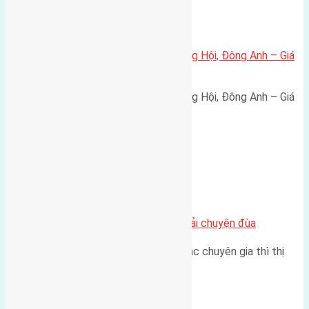
Xã Đông Hội
Bán đất 80m² tái định cư X1 Đông Hội, Đông Anh – Giá
165 triệu/m²
Bán đất 80m² tái định cư X1 Đông Hội, Đông Anh – Giá
165 triệu/m² Thông tin…
Chung cư
Nhà Đất bán tại Việt Nam đâu phải chuyện đùa
Theo như nhận định chung của các chuyên gia thì thị
trường bất động sản (BĐS)…