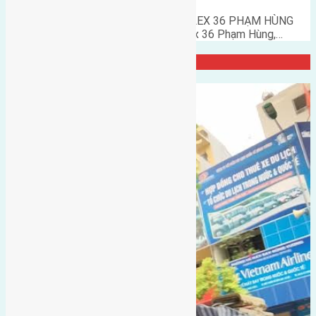
MỞ BÁN CHUNG CƯ FLC COMPLEX 36 PHẠM HÙNG
Phân phối chung cư FLC Complex 36 Phạm Hùng,…
Đại Diện Công ty