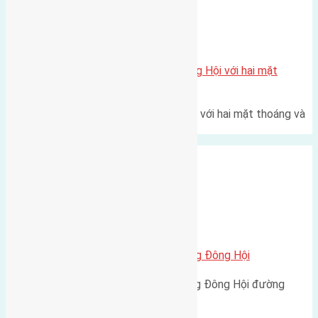
Xã Đông Hội
Một vị trí hiếm còn lại tại X1 Đông Hội với hai mặt
thoáng
Một góc tái định cư X1 Đông Hội với hai mặt thoáng và
trục đường 40m Diện…
Xã Đông Hội
Bán 150m2(6×25) đất mặt đường Đông Hội
Bán 150m2(6x25) đất mặt đường Đông Hội đường
trước mặt 8m vỉa hè 5m hướng…