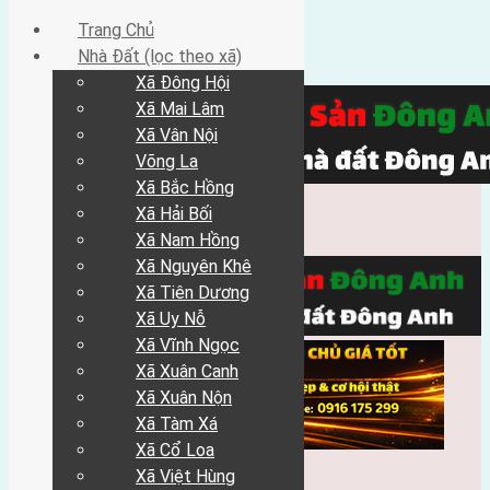
Trang Chủ
Nhà Đất (lọc theo xã)
Xã Đông Hội
Xã Mai Lâm
Xã Vân Nội
Võng La
Xã Bắc Hồng
Xã Hải Bối
Xã Nam Hồng
Xã Nguyên Khê
Xã Tiên Dương
Xã Uy Nỗ
Xã Vĩnh Ngọc
Xã Xuân Canh
Xã Xuân Nộn
Xã Tàm Xá
Xã Cổ Loa
Xã Việt Hùng
Trang Chủ