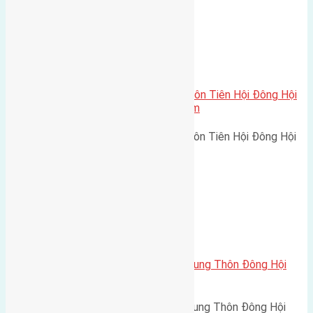
Xã Đông Hội
Cần bán 40m (4×10) nhà cấp 4 thôn Tiên Hội Đông Hội
đường vào 2,5m hướng Đông Nam
Cần bán 40m (4x10) nhà cấp 4 thôn Tiên Hội Đông Hội
đường vào 2,5m hướng Đông…
Xã Đông Hội
Cần bán 40m2(4×10) đất thôn Trung Thôn Đông Hội
đường rộng 3m
Cần bán 40m2(4x10) đất thôn Trung Thôn Đông Hội