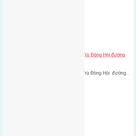
Cần bán 78m2 (6×13) đất Đông Trù Đông Hội đường
rộng 4,5m
Cần bán 78m2 (6x13) đất Đông Trù Đông Hội đường…