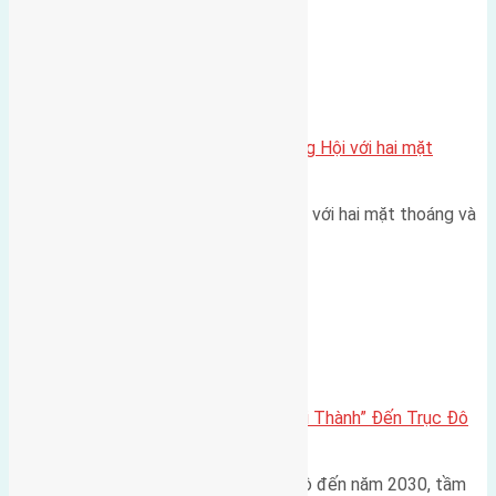
Xã Đông Hội
Một vị trí hiếm còn lại tại X1 Đông Hội với hai mặt
thoáng
Một góc tái định cư X1 Đông Hội với hai mặt thoáng và
trục đường 40m Diện…
Đông Anh 2026-2030
Đông Anh 2026: Từ “Huyện Ngoại Thành” Đến Trục Đô
Thị Đa Cực – Góc Nhìn Dữ Liệu
Trong bối cảnh Quy hoạch Thủ đô đến năm 2030, tầm