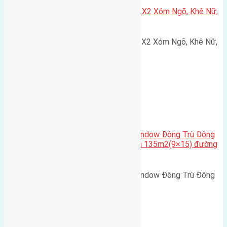
Cần bán 75m2(5×15) đất đấu giá X2 Xóm Ngõ, Khê Nữ,
Nguyên Khê, Huyện Đông Anh
Cần bán 75m2(5x15) đất đấu giá X2 Xóm Ngõ, Khê Nữ,
Nguyên Khê, Huyện Đông Anh.…
Cầu Đông Trù
,
Xã Đông Hội
Cần bán biệt thự song lập Eurowindow Đông Trù Đông
Hội Đông Anh Tp Hà Nội diện tích 135m2(9×15) đường
rộng 10m vỉa hè 5m
Cần bán biệt thự song lập Eurowindow Đông Trù Đông
Hội Đông Anh Tp Hà Nội diện…