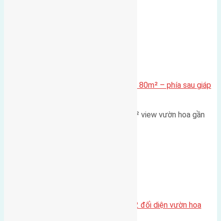
nhìn 2050 (với trọng tâm…
Xã Mai Lâm
Cần bán Đất đấu giá X2 Thái Bình 80m² – phía sau giáp
đường và vườn hoa
Lô đất đấu giá X2 Thái Bình 80m² view vườn hoa gần
cầu Tứ Liên Diện tích:…
Xã Mai Lâm
Lô đất tái định cư Mai Hiên 56m2 đối diện vườn hoa
500m