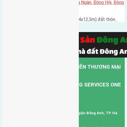
Cần bán đất 50m2 đất thôn Đông Ngàn, Đông Hội, Đông
Anh
Cần bán đất có diện tích 50m2 (4x12,5m) đất thôn…
CÔNG TY TNHH MỘT THÀNH VIÊN THƯƠNG MẠI
DỊCH VỤ VẬN TẢI HỒNG HÀ.
HONG HA TRANSPORT TRADING SERVICES ONE
MEMBER COMPANY LIMITED.
Mã số thuế: 0101346678
Trụ sở: thôn Trung Thôn, Xã Đông Hội, Huyện Đông Anh, TP. Hà
Nội, Việt Nam.