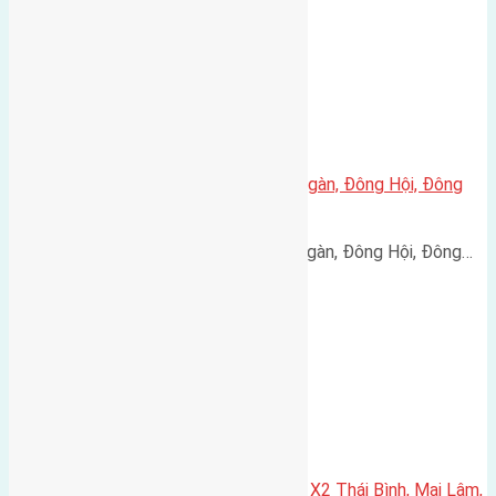
Cần bán 60m2(4×15) đất Đông Ngàn, Đông Hội, Đông
Anh đường vào 3m
Cần bán 60m2(4x15) đất Đông Ngàn, Đông Hội, Đông…
Cần bán 80m2(5×16) đất đấu giá X2 Thái Bình, Mai Lâm,