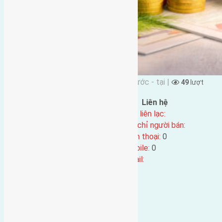
Đặng Đức Giảng đăng vào 11 tháng Trước - tại |
49
lượt
xem
Đặc điểm BĐS
Liên hệ
Địa chỉ:
Tên liên lạc:
Mã số:
5167
Địa chỉ người bán:
Loại tin:
Điện thoại:
0
Ngày đăng:
11 tháng Trước
Mobile:
0
Ngày cập nhật lại:
11 tháng Trước
Email: