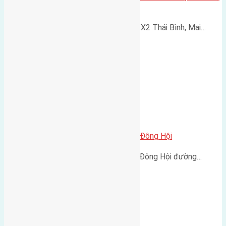
Đông Anh đường rộng 17m
Cần bán 80m2(5x16) đất đấu giá X2 Thái Bình, Mai…
Cần bán 52m2 (4×13) đất Lại Đà Đông Hội
Cần bán 52m2 (4x13) đất Lại Đà Đông Hội đường…