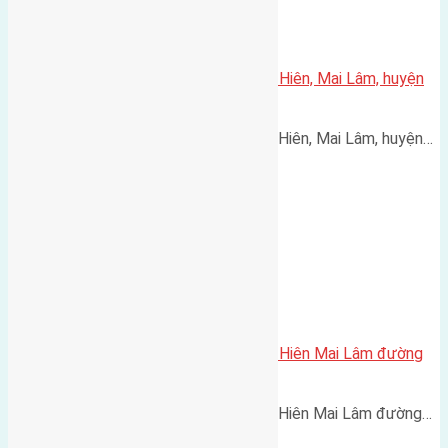
Cần bán 56m2(4,5×12,5) đất Mai Hiên, Mai Lâm, huyện
Đông Anh đường vào 3,5m
Cần bán 56m2(4,5x12,5) đất Mai Hiên, Mai Lâm, huyện…
Cần bán 45,2m2(4×11,3) đất Mai Hiên Mai Lâm đường
rộng 2,5m
Cần bán 45,2m2(4x11,3) đất Mai Hiên Mai Lâm đường…