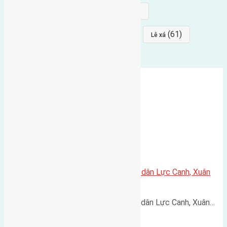
(68)
(68)
Mai hiên
hướng đông nam
(64)
(64)
(61)
đất đấu giá
Phúc Thọ
Lê xá
Cần bán 120m2(7,5×16) đất giãn dân Lực Canh, Xuân
Canh, Đông Anh đường rộng 6m
Cần bán 120m2(7,5x16) đất giãn dân Lực Canh, Xuân…