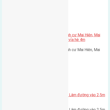
Xã Mai Lâm
Cần bán 56m2(3,5×16) đất tái định cư Mai Hiên, Mai
Lâm, Đông Anh đường rộng 6,5m vỉa hè 4m
Cần bán 56m2(3,5x16) đất tái định cư Mai Hiên, Mai
Lâm, Đông Anh đường rộng…
Xã Mai Lâm
Cần bán 50m2 đất Phúc Thọ Mai Lâm đường vào 2,5m
hướng Tây
Cần bán 50m2 đất Phúc Thọ Mai Lâm đường vào 2,5m