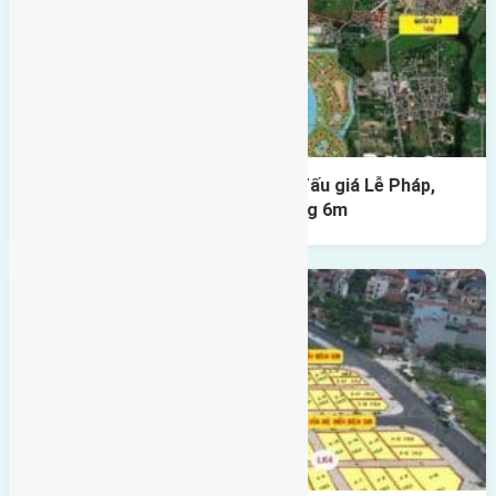
Cần bán 107,25m2(6,5×16,5) đất đấu giá Lễ Pháp,
Tiên Dương, Đông Anh đường rộng 6m