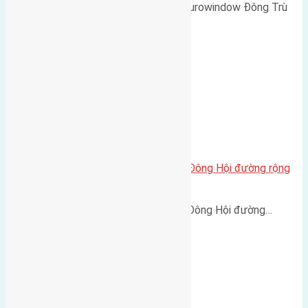
Cần bán 135m2(9x15) biệt thự Eurowindow Đông Trù
Đông…
Cần bán 48m2(4×12) đất Lại Đà Đông Hội đường rộng
2,5m
Cần bán 48m2(4x12) đất Lại Đà Đông Hội đường…