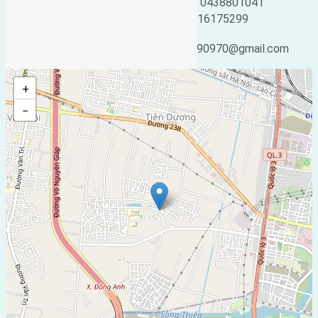
Loại tin:
Bán đất
Điện thoại:
0438801041
Ngày đăng:
Mobile:
0916175299
Ngày cập nhật lại:
Email:
25/02/2019 04:24
ducgiang090970@gmail.com
+
−