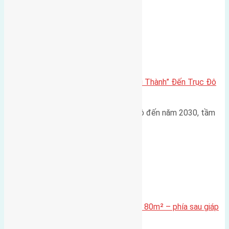
Đông Anh 2026-2030
Đông Anh 2026: Từ “Huyện Ngoại Thành” Đến Trục Đô
Thị Đa Cực – Góc Nhìn Dữ Liệu
Trong bối cảnh Quy hoạch Thủ đô đến năm 2030, tầm
nhìn 2050 (với trọng tâm…
Xã Mai Lâm
Cần bán Đất đấu giá X2 Thái Bình 80m² – phía sau giáp
đường và vườn hoa