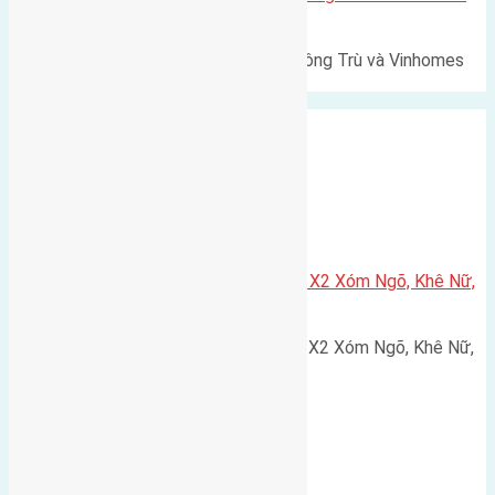
Cổ Loa
Lô đất Lê Xá 103,6m² gần cầu Đông Trù và Vinhomes
Cổ Loa Diện tích: 103,6m²…
Xã Nguyên Khê
Cần bán 75m2(5×15) đất đấu giá X2 Xóm Ngõ, Khê Nữ,
Nguyên Khê, Huyện Đông Anh
Cần bán 75m2(5x15) đất đấu giá X2 Xóm Ngõ, Khê Nữ,
Nguyên Khê, Huyện Đông Anh.…