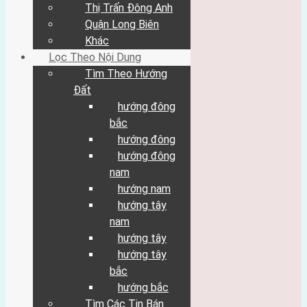
Nhà Đất (lọc theo xã)
Thị Trấn Đông Anh
Xã Đông Hội
Quận Long Biên
Xã Mai Lâm
Khác
Xã Vân Nội
Lọc Theo Nội Dung
Võng La
Xã Bắc Hồng
Tìm Theo Hướng
Xã Hải Bối
Đất
Xã Nam Hồng
hướng đông
Xã Nguyên Khê
bắc
Xã Tiên Dương
Xã Uy Nỗ
hướng đông
Xã Vĩnh Ngọc
hướng đông
Xã Xuân Canh
nam
Xã Xuân Nộn
hướng nam
Xã Tàm Xá
Xã Cổ Loa
hướng tây
Xã Việt Hùng
nam
Thị Trấn Đông Anh
hướng tây
Quận Long Biên
hướng tây
Khác
Lọc Theo Nội Dung
bắc
Tìm Theo Hướng Đất
hướng bắc
hướng đông bắc
Tìm Các Tin Bán