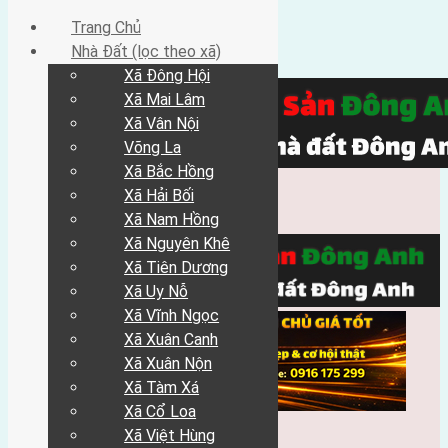
Trang Chủ
Nhà Đất (lọc theo xã)
Xã Đông Hội
Xã Mai Lâm
Xã Vân Nội
Võng La
Xã Bắc Hồng
Xã Hải Bối
Xã Nam Hồng
Xã Nguyên Khê
Xã Tiên Dương
Xã Uy Nỗ
Xã Vĩnh Ngọc
Xã Xuân Canh
Xã Xuân Nộn
Xã Tàm Xá
Xã Cổ Loa
Xã Việt Hùng
Trang Chủ