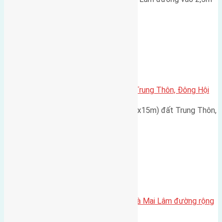
hướng Tây cách cầu 600m giá…
Xã Đông Hội
Cần bán đất 60m2 (4x15m) đất Trung Thôn, Đông Hội
Cần bán đất có diện tích 60m2(4x15m) đất Trung Thôn,
Đông Hội, đường rộng…
Xã Mai Lâm
Cần bán 60m2 ( 5×12) đất Lộc Hà Mai Lâm đường rộng
5m