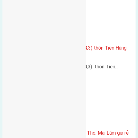
Cần bán đất đấu giá 85,9m2(6×14,3) thôn Tiên Hùng
Nguyên Khê đường rộng 5m
Cần bán đất đấu giá 85,9m2(6x14,3) thôn Tiên…
Cần bán 50m2 (3,8×13) đất Phúc Thọ, Mai Lâm giá rẻ