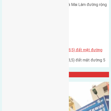
Cần bán 60m2 ( 5x12) đất Lộc Hà Mai Lâm đường rộng
5m hướng Tây Cách đường…
Quận Long Biên
Cần bán đất diện tích 76,5m2(9×8,5) đất mặt đường
Cần bán đất diện tích 76,5m2(9x8,5) đất mặt đường 5
thuộc tổ 30 phường…
Đại Diện Công ty