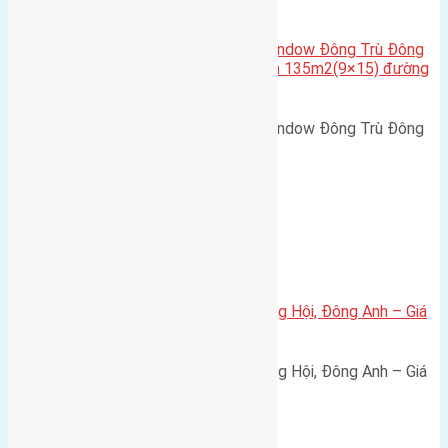
Cầu Đông Trù
,
Xã Đông Hội
Cần bán biệt thự song lập Eurowindow Đông Trù Đông
Hội Đông Anh Tp Hà Nội diện tích 135m2(9×15) đường
rộng 10m vỉa hè 5m
Cần bán biệt thự song lập Eurowindow Đông Trù Đông
Hội Đông Anh Tp Hà Nội diện…
Xã Đông Hội
Bán đất 80m² tái định cư X1 Đông Hội, Đông Anh – Giá
165 triệu/m²
Bán đất 80m² tái định cư X1 Đông Hội, Đông Anh – Giá
165 triệu/m² Thông tin…