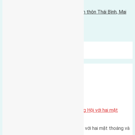
13/08/2017 - 1:08 chiều |
Tin Cũ Hơn
Cần bán 40m2 (3,5x11,4) đất trục chính thôn Thái Bình, Mai
Lâm đường rộng 4m
06/08/2017 - 12:10 chiều |
Bình luận được đóng lại.
Mới Nhất
Xu Hướng
Ngẫu Nhiên
Xã Đông Hội
Một vị trí hiếm còn lại tại X1 Đông Hội với hai mặt
thoáng
Một góc tái định cư X1 Đông Hội với hai mặt thoáng và
trục đường 40m Diện…