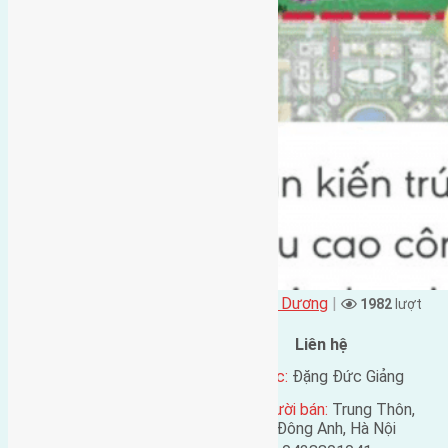
Đặng Đức Giảng đăng vào - tại
Xã Tiên Dương
|
1982
lượt
xem
Đặc điểm BĐS
Liên hệ
Địa chỉ:
Tiên Kha, Tiên
Tên liên lạc:
Đặng Đức Giảng
Dương, Đông Anh, Hà Nội
Địa chỉ người bán:
Trung Thôn,
Mã số:
1627
Đông Hội, Đông Anh, Hà Nội