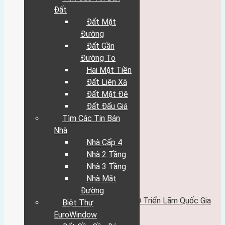
hướng đông
hướng đông nam
Đất
hướng nam
Đất Mặt
hướng tây nam
Đường
hướng tây
Đất Gần
hướng tây bắc
hướng bắc
Đường To
Tìm Các Tin Bán Đất
Hai Mặt Tiền
Đất Mặt Đường
Đất Liên Xã
Đất Gần Đường To
Đất Mặt Đê
Hai Mặt Tiền
Đất Liên Xã
Đất Đấu Giá
Đất Mặt Đê
Tìm Các Tin Bán
Đất Đấu Giá
Nhà
Tìm Các Tin Bán Nhà
Nhà Cấp 4
Nhà Cấp 4
Nhà 2 Tầng
Nhà 2 Tầng
Nhà 3 Tầng
Nhà 3 Tầng
Nhà Mặt Đường
Nhà Mặt
Biệt Thự EuroWindow
Đường
Đất Gần Cầu Đông Trù
Đất Gần Trung Tâm Hội Chợ Triển Lãm Quốc Gia
Biệt Thự
Chung Cư
EuroWindow
Quy Hoạch