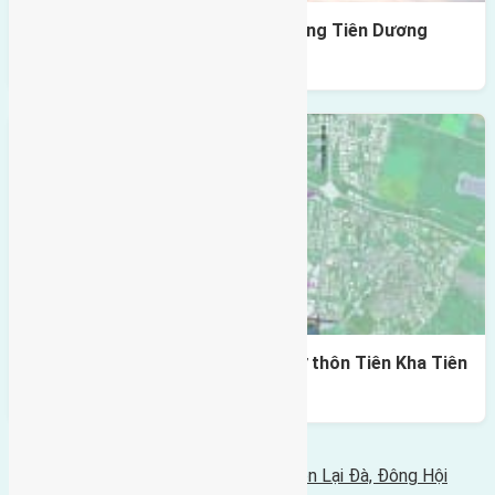
Cần bán 100m2(5×20) đất Cổ Dương Tiên Dương
đường rộng 2,8m
Cần bán 54m2 (4×13,5) đất thổ cư thôn Tiên Kha Tiên
Dương đường rộng 2,3m
Bình luận bị vô hiệu hóa
Tin Mới Hơn
Cần bán 36,6m2 (4x8,15) nhà cấp 4 thôn Lại Đà, Đông Hội