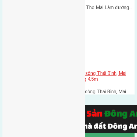
Cần bán 50m2 (3,8x13) đất Phúc Thọ Mai Lâm đường…
Cần bán 150m2(8×18,8) đất mặt sông Thái Bình, Mai
Lâm, huyện Đông Anh đường rộng 4,5m
Cần bán 150m2(8x18,8) đất mặt sông Thái Bình, Mai…