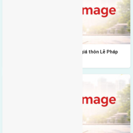
Cần bán 82,5m2(5×16,5) đất đâu giá thôn Lễ Pháp
Tiên Dương đường rộng 6,5m