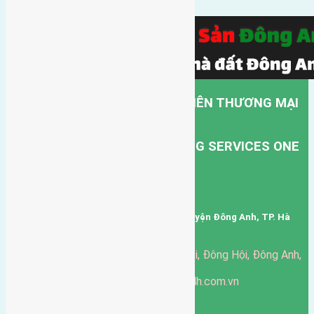
CÔNG TY TNHH MỘT THÀNH VIÊN THƯƠNG MẠI
DỊCH VỤ VẬN TẢI HỒNG HÀ.
HONG HA TRANSPORT TRADING SERVICES ONE
MEMBER COMPANY LIMITED.
Mã số thuế: 0101346678
Trụ sở: thôn Trung Thôn, Xã Đông Hội, Huyện Đông Anh, TP. Hà
Nội, Việt Nam.
51 Đường Đông Hội, Đông Hội, Đông Anh,
Văn phòng giao dịch:
Hà Nội
https://batdongsandonganh24h.com.vn
Website:
ducgiang090970@gmail.com
Email:
0916-175-299
Hotline: