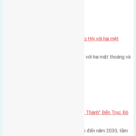
Xã Đông Hội
Một vị trí hiếm còn lại tại X1 Đông Hội với hai mặt
thoáng
Một góc tái định cư X1 Đông Hội với hai mặt thoáng và
trục đường 40m Diện…
Đông Anh 2026-2030
Đông Anh 2026: Từ “Huyện Ngoại Thành” Đến Trục Đô
Thị Đa Cực – Góc Nhìn Dữ Liệu
Trong bối cảnh Quy hoạch Thủ đô đến năm 2030, tầm