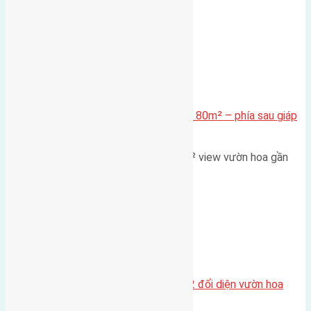
nhìn 2050 (với trọng tâm…
Xã Mai Lâm
Cần bán Đất đấu giá X2 Thái Bình 80m² – phía sau giáp
đường và vườn hoa
Lô đất đấu giá X2 Thái Bình 80m² view vườn hoa gần
cầu Tứ Liên Diện tích:…
Xã Mai Lâm
Lô đất tái định cư Mai Hiên 56m2 đối diện vườn hoa
500m