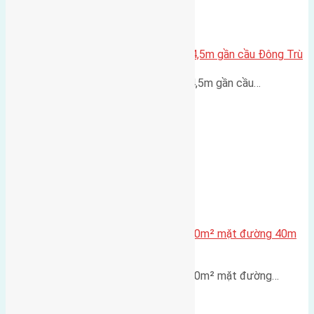
Lô đất Lại Đà 52m2 mặt đường 4,5m gần cầu Đông Trù
Lô đất Lại Đà 52m² mặt đường 4,5m gần cầu…
Lô đất tái định cư X1 Đông Hội 80m² mặt đường 40m
gần cầu Đông Trù
Lô đất tái định cư X1 Đông Hội 80m² mặt đường…