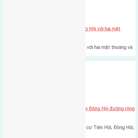
Xã Đông Hội
Một vị trí hiếm còn lại tại X1 Đông Hội với hai mặt
thoáng
Một góc tái định cư X1 Đông Hội với hai mặt thoáng và
trục đường 40m Diện…
Xã Đông Hội
Cần bán 80m2(5×16) đất Tiên Hội Đông Hội đường rộng
3m hướng Đông
Cần bán 80m2(5x16) đất tái định cư Tiên Hội, Đông Hội,
huyện Đông Anh đường…