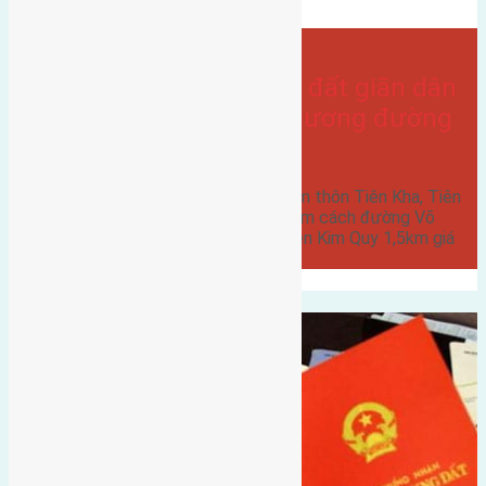
Bán Đất
- tại
Xã Tiên Dương
Cần bán 60m2 (4×15) đất giãn dân
thôn Tiên Kha, Tiên Dương đường
rộng 5m
Cần bán 60m2 (4x15) đất giãn dân thôn Tiên Kha, Tiên
Dương đường rộng 5m hướng Nam cách đường Võ
Nguyên Giáp 900m cách công viên Kim Quy 1,5km giá
16 triệu liên…