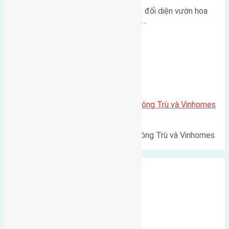
Lô đất tái định cư Mai Hiên 56m² đối diện vườn hoa
500m Diện tích: 56m² (3,5x16m).…
Xã Mai Lâm
Lô đất Lê Xá 103,6m2 gần cầu Đông Trù và Vinhomes
Cổ Loa
Lô đất Lê Xá 103,6m² gần cầu Đông Trù và Vinhomes
Cổ Loa Diện tích: 103,6m²…
Xã Nguyên Khê