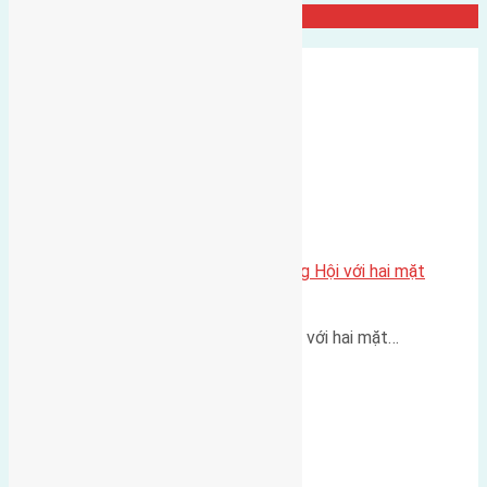
Đất Đông Hội
Một vị trí hiếm còn lại tại X1 Đông Hội với hai mặt
thoáng
Một góc tái định cư X1 Đông Hội với hai mặt…