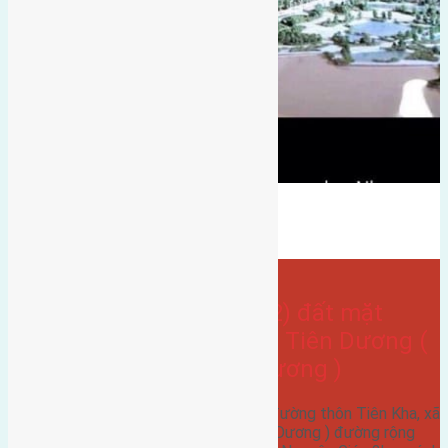
Bán Đất
Đất mặt đường
hướng nam
Tiên kha
- tại
Xã Tiên Dương
Cần bán 154m2 (7×22) đất mặt
đường thôn Tiên Kha Tiên Dương (
cạch ubnd xã Tiên Dương )
Cần bán 154m2 (7x22) đất mặt đường thôn Tiên Kha, xã
Tiên Dương ( cạch ubnd xã Tiên Dương ) đường rộng