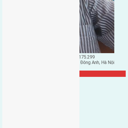
Đặng Đức Giảng: 0916.175.299
Phó chủ nhiệm hội nhà đất huyện Đông Anh, Hà Nội
TRANG CỘNG ĐỒNG