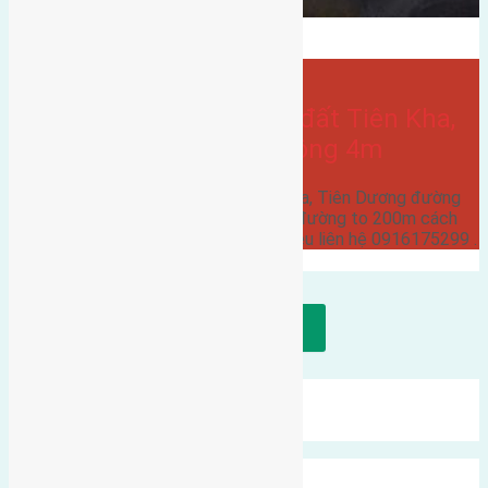
Tiên kha
Bán Đất
- tại
Xã Tiên Dương
Cần bán 50m (6×8,3) đất Tiên Kha,
Tiên Dương đường rộng 4m
Cần bán 50m (6x8,3) đất Tiên Kha, Tiên Dương đường
rộng 4m hướng Đông Nam cách đường to 200m cách
công viên kim quy 3km giá 13 triệu liên hệ 0916175299 .
Tải thêm bài viết
Mới Nhất
Xu Hướng
Ngẫu Nhiên