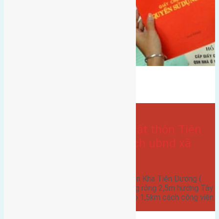
Bán Đất
Tiên kha
hướng tây nam
hướng tây
- tại
Uncategorized
Cần bán 42m2(6×7) đất thôn Tiên
Kha Tiên Dương ( cạch ubnd xã
Tiên Dương )
Cần bán 42m2(6x7) đất thôn Tiên Kha Tiên Dương (
cạch ubnd xã Tiên Dương ) đường rộng 2,5m hướng Tây
Nam cách đường Võ Nguyên Giáp 1,5km cách công viên
Kim…