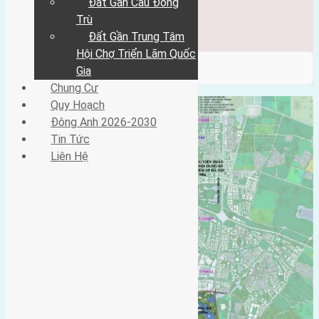
Đất Gần Cầu Đông
Đông Anh 2026-2030
Tin Tức
Trù
Liên Hệ
Đất Gần Trung Tâm
Hội Chợ Triển Lãm Quốc
/ Category / Tiên kha
Gia
Chung Cư
Quy Hoạch
Đông Anh 2026-2030
Tin Tức
Liên Hệ