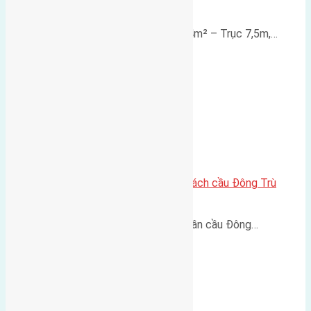
diện vườn hoa
Lô đất mặt đường Đông Hội 73,4m² – Trục 7,5m,…
Lô đất Lại Đà 73m² – Trục 5m, cách cầu Đông Trù
400m
Lô đất Lại Đà 73m² – Trục 5m, gần cầu Đông…