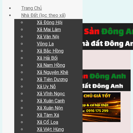
Trang Chủ
Nhà Đất (lọc theo xã)
Xã Đông Hội
Xã Mai Lâm
Xã Vân Nội
Võng La
Xã Bắc Hồng
Xã Hải Bối
Xã Nam Hồng
Xã Nguyên Khê
Xã Tiên Dương
Xã Uy Nỗ
Xã Vĩnh Ngọc
Xã Xuân Canh
Xã Xuân Nộn
Xã Tàm Xá
Xã Cổ Loa
Xã Việt Hùng
Trang Chủ