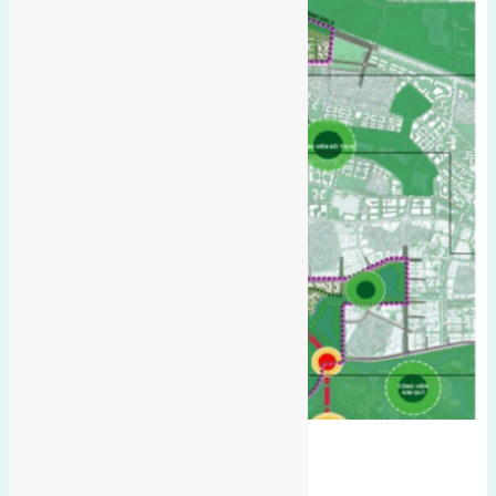
gần đường Võ Nguyên Giáp
hướng nam
Tiên kha
Đất giãn dân