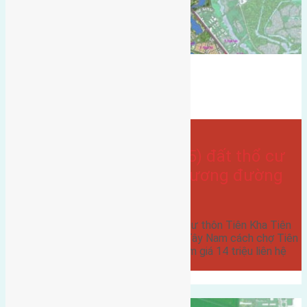
Tiên kha
gần chợ tiên kha
hướng tây nam
Bán Đất
hướng tây
- tại
Xã Tiên Dương
Cần bán 54m2 (4×13,5) đất thổ cư
thôn Tiên Kha Tiên Dương đường
rộng 2,3m
Cần bán 54m2 (4x13,5) đất thổ cư thôn Tiên Kha Tiên
Dương đường rộng 2,3m hướng Tây Nam cách chợ Tiên
Kha 300m cách cầu Nhật Tân 2km giá 14 triệu liên hệ
0916175299…