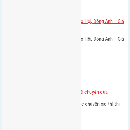
Xã Đông Hội
Bán đất 80m² tái định cư X1 Đông Hội, Đông Anh – Giá
165 triệu/m²
Bán đất 80m² tái định cư X1 Đông Hội, Đông Anh – Giá
165 triệu/m² Thông tin…
Chung cư
Nhà Đất bán tại Việt Nam đâu phải chuyện đùa
Theo như nhận định chung của các chuyên gia thì thị
trường bất động sản (BĐS)…