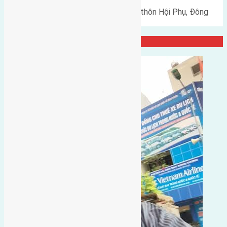
Cần bán 48m2(4x12) đất thổ cư thôn Hội Phụ, Đông
Hội, Đông Anh đường rộng…
Đại Diện Công Ty