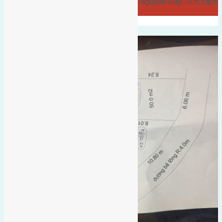
5,5m hướng Nam cách đường Võ Nguyên Giáp 3km cách
công…