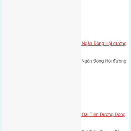
Xã Đông Hội
Cần bán 50m2(4×12,5) đất Đông Ngàn Đông Hội đường
rộng 3m
Cần bán 50m2(4x12,5) đất Đông Ngàn Đông Hội đường
rộng 3m hướng Nam cách…
Xã Tiên Dương
Cần bán 40m2 (4,4×9) đất Chung Oai Tiên Dương Đông
Anh