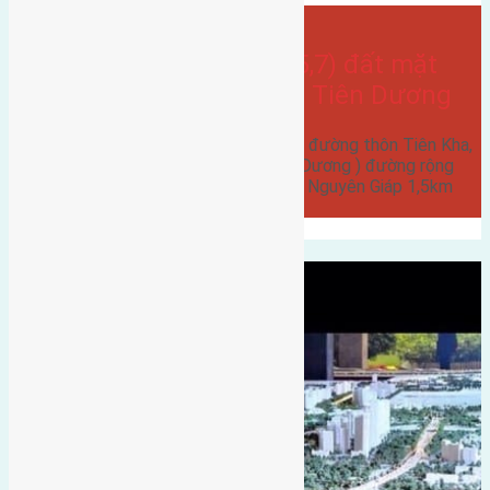
- tại
Xã Tiên Dương
Cần bán 110m2 (7×15,7) đất mặt
đường thôn Tiên Kha Tiên Dương
Cần bán 110m2 (7x15,7) đất mặt đường thôn Tiên Kha,
Tiên Dương ( cạch ubnd xã Tiên Dương ) đường rộng
5,5m hướng Nam cách đường Võ Nguyên Giáp 1,5km
cách công…