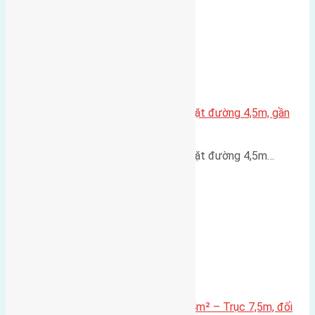
Nhà 3,5 tầng Đông Hội 60m² – mặt đường 4,5m, gần
cầu Tứ Liên
Nhà 3,5 tầng Đông Hội 60m² – mặt đường 4,5m…
Lô đất mặt đường Đông Hội 73,4m² – Trục 7,5m, đối