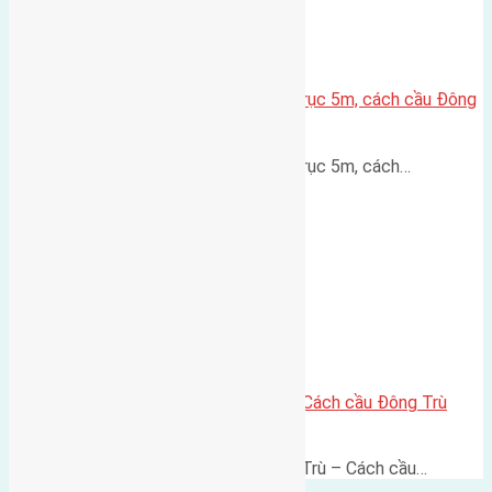
Lô đất thổ cư Hội Phụ 70m² – Trục 5m, cách cầu Đông
Trù 600m
Lô đất thổ cư Hội Phụ 70m² – Trục 5m, cách…
Lô đất thổ cư 60m² Đông Trù – Cách cầu Đông Trù
500m, vị trí thuận kết nối
Lô đất thổ cư 60m² Thôn Đông Trù – Cách cầu…