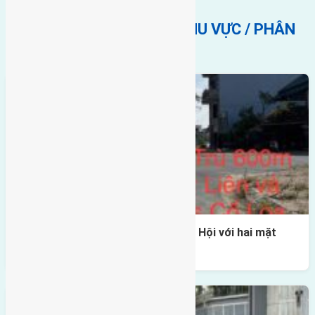
BẤT ĐỘNG SẢN CÙNG KHU VỰC / PHÂN
KHÚC
Một vị trí hiếm còn lại tại X1 Đông Hội với hai mặt
thoáng