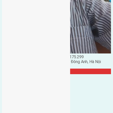
Đặng Đức Giảng: 0916.175.299
Phó chủ nhiệm hội nhà đất huyện Đông Anh, Hà Nội
TRANG CỘNG ĐỒNG