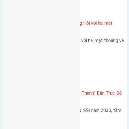
Xã Đông Hội
Một vị trí hiếm còn lại tại X1 Đông Hội với hai mặt
thoáng
Một góc tái định cư X1 Đông Hội với hai mặt thoáng và
trục đường 40m Diện…
Đông Anh 2026-2030
Đông Anh 2026: Từ “Huyện Ngoại Thành” Đến Trục Đô
Thị Đa Cực – Góc Nhìn Dữ Liệu
Trong bối cảnh Quy hoạch Thủ đô đến năm 2030, tầm
nhìn 2050 (với trọng tâm…