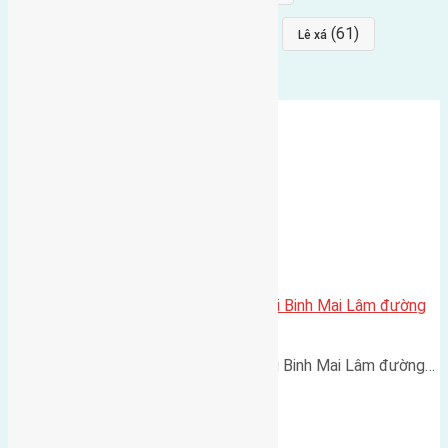
(64)
(64)
(61)
đất đấu giá
Phúc Thọ
Lê xá
Cần bán 55m2(3,5×15,7) đất Thái Binh Mai Lâm đường
rộng 2,4m
Cần bán 55m2(3,5x15,7) đất Thái Binh Mai Lâm đường…