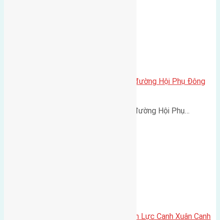
cần bán 58m2 (4×14,5) đất mặt đường Hội Phụ Đông
Hội
cần bán 58m2 (4x14,5) đất mặt đường Hội Phụ…
Cần bán 60m2(4×15) đất giãn dân Lực Canh Xuân Canh