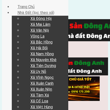
Trang Chủ
Nhà Đất (lọc theo xã)
Xã Đông Hội
Xã Mai Lâm
Xã Vân Nội
Võng La
Xã Bắc Hồng
Xã Hải Bối
Xã Nam Hồng
Xã Nguyên Khê
Xã Tiên Dương
Xã Uy Nỗ
Xã Vĩnh Ngọc
Xã Xuân Canh
Xã Xuân Nộn
Xã Tàm Xá
Xã Cổ Loa
Xã Việt Hùng
Trang Chủ