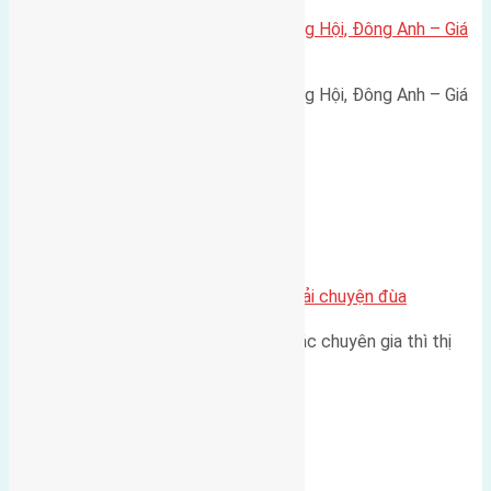
Bán đất 80m² tái định cư X1 Đông Hội, Đông Anh – Giá
165 triệu/m²
Bán đất 80m² tái định cư X1 Đông Hội, Đông Anh – Giá
165 triệu/m² Thông tin…
Chung cư
Nhà Đất bán tại Việt Nam đâu phải chuyện đùa
Theo như nhận định chung của các chuyên gia thì thị
trường bất động sản (BĐS)…