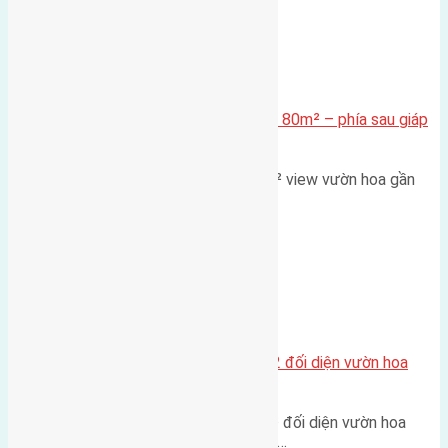
Xã Mai Lâm
Cần bán Đất đấu giá X2 Thái Bình 80m² – phía sau giáp
đường và vườn hoa
Lô đất đấu giá X2 Thái Bình 80m² view vườn hoa gần
cầu Tứ Liên Diện tích:…
Xã Mai Lâm
Lô đất tái định cư Mai Hiên 56m2 đối diện vườn hoa
500m
Lô đất tái định cư Mai Hiên 56m² đối diện vườn hoa
500m Diện tích: 56m² (3,5x16m).…