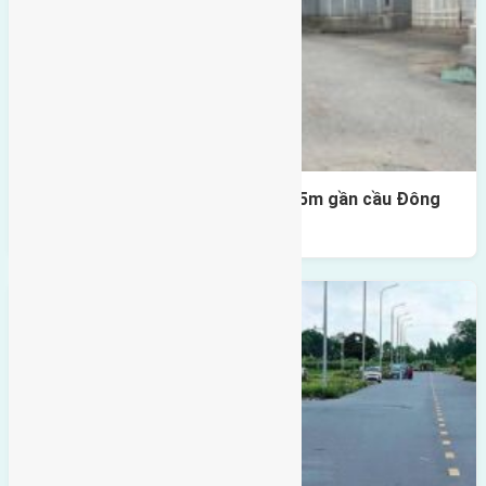
Lô đất Lại Đà 52m2 mặt đường 4,5m gần cầu Đông
Trù