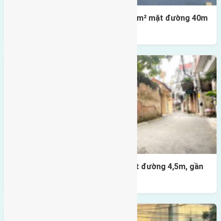
Lô đất tái định cư X1 Đông Hội 80m² mặt đường 40m
gần cầu Đông Trù
Nhà 3,5 tầng Đông Hội 60m² – mặt đường 4,5m, gần
cầu Tứ Liên