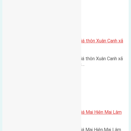
Xã Xuân Canh
Cần bán 100m2 (5×20) đất đấu giá thôn Xuân Canh xã
Xuân Canh đường rộng 8m
Cần bán 100m2 (5x20) đất đấu giá thôn Xuân Canh xã
Xuân Canh đường rộng 8m hướng…
Xã Mai Lâm
Cần bán 138m2 (6×23) đất đấu giá Mai Hiên Mai Lâm
đường rộng 12m
Cần bán 138m2 (6x23) đất đấu giá Mai Hiên,Mai Lâm