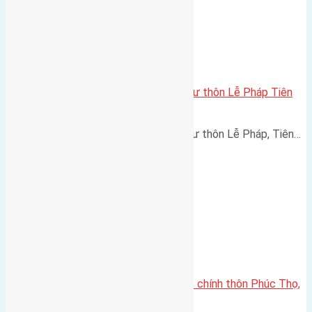
Cần bán 127m2 (7×18) đất thổ cư thôn Lễ Pháp Tiên
Dương đường rộng 4,5m
Cần bán 127m2 (7x18) đất thổ cư thôn Lễ Pháp, Tiên…
Cần bán 66m2(4,6×14,5) đất trục chính thôn Phúc Thọ,
Mai Lâm, huyện Đông Anh