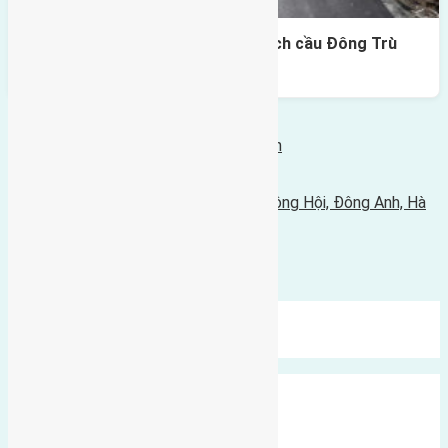
Lô đất Lại Đà 73m² – Trục 5m, cách cầu Đông Trù
400m
Bình luận bị vô hiệu hóa
Tin Mới Hơn
Liên Hệ Tư Vấn Nhà Đất BĐS Đông Anh
17/12/2015 - 2:51 chiều |
Tin Cũ Hơn
Cần bán đất 240m2 đất Đông Ngàn, Đông Hội, Đông Anh, Hà
Nội
16/12/2015 - 4:05 chiều |
Bình luận được đóng lại.
Mới Nhất
Xu Hướng
Ngẫu Nhiên