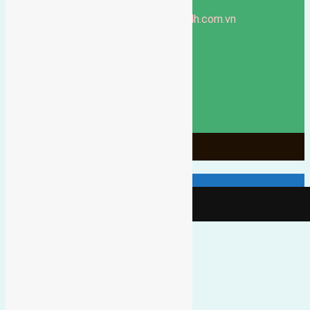
Hà Nội
https://batdongsandonganh24h.com.vn
Website:
ducgiang090970@gmail.com
Email:
0916-175-299
Hotline:
Chính sách bảo mật
3906
Ngày chạy
130
Tháng hoạt động
10
Năm đã qua
1066
Tin Bán Đất