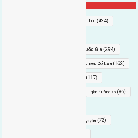
Từ Khóa Nổi Bật
Bán Đất
(927)
Gần Cầu Đông Trù
(434)
hướng tây
(406)
(294)
gần trung tâm hội Chợ triển Lãm Quốc Gia
(239)
(162)
hướng tây nam
gần Vinhomes Cổ Loa
(154)
(117)
hướng nam
hướng tây bắc
(96)
(88)
(86)
hướng bắc
Đông trù
gần đường to
(84)
(82)
đông ngàn
Lại Đà
(77)
(72)
Thái Bình, Mai Lâm, Đông Anh
hội phụ
(68)
(68)
Mai hiên
hướng đông nam