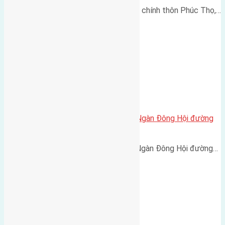
Cần bán 66m2(4,6x14,5) đất trục chính thôn Phúc Thọ,…
Cần bán 60m2 (4×15) đất Đông Ngàn Đông Hội đường
rộng 2,5m
Cần bán 60m2 (4x15) đất Đông Ngàn Đông Hội đường…