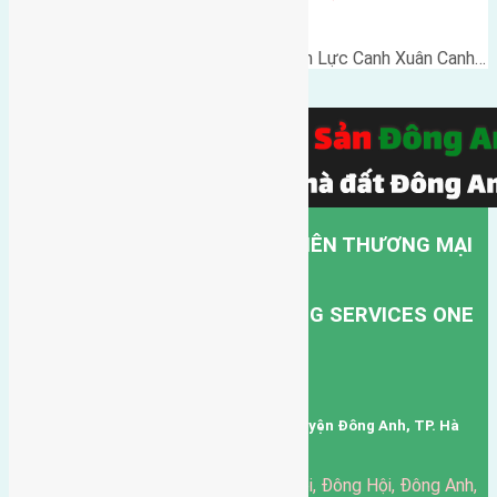
đường vào 5m
Cần bán 60m2(4x15) đất giãn dân Lực Canh Xuân Canh…
CÔNG TY TNHH MỘT THÀNH VIÊN THƯƠNG MẠI
DỊCH VỤ VẬN TẢI HỒNG HÀ.
HONG HA TRANSPORT TRADING SERVICES ONE
MEMBER COMPANY LIMITED.
Mã số thuế: 0101346678
Trụ sở: thôn Trung Thôn, Xã Đông Hội, Huyện Đông Anh, TP. Hà
Nội, Việt Nam.
51 Đường Đông Hội, Đông Hội, Đông Anh,
Văn phòng giao dịch: