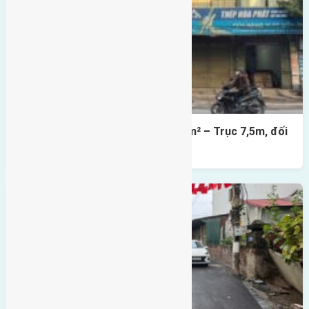
Lô đất mặt đường Đông Hội 73,4m² – Trục 7,5m, đối
diện vườn hoa