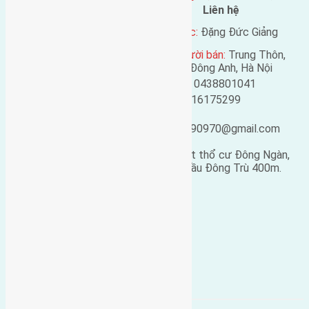
Đặc điểm BĐS
Liên hệ
Địa chỉ:
Đông Ngàn, Đông
Tên liên lạc:
Đặng Đức Giảng
Hội, Đông Anh, Hà Nội
Địa chỉ người bán:
Trung Thôn,
Mã số:
133
Đông Hội, Đông Anh, Hà Nội
Loại tin:
Bán đất
Điện thoại:
0438801041
Ngày đăng:
Mobile:
0916175299
Ngày cập nhật lại:
Email:
25/02/2019 05:31
ducgiang090970@gmail.com
Cần
bán đất
diện tích 50m2 (5×10) đất thổ cư Đông Ngàn,
Đông Hội
. Đường vào rộng 3m cách cầu Đông Trù 400m.
Giá bán: 11 triệu/m2.
Chi tiết liên hệ: 0916.175.299 .
Bán Đất
đông hội
đông ngàn