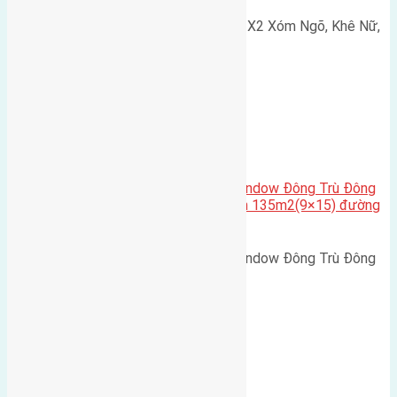
Cần bán 75m2(5x15) đất đấu giá X2 Xóm Ngõ, Khê Nữ,
Nguyên Khê, Huyện Đông Anh.…
Cầu Đông Trù
,
Xã Đông Hội
Cần bán biệt thự song lập Eurowindow Đông Trù Đông
Hội Đông Anh Tp Hà Nội diện tích 135m2(9×15) đường
rộng 10m vỉa hè 5m
Cần bán biệt thự song lập Eurowindow Đông Trù Đông
Hội Đông Anh Tp Hà Nội diện…
Xã Đông Hội