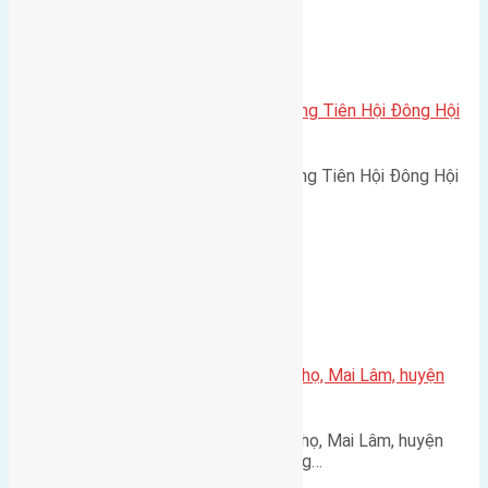
Xã Đông Hội
Cần bán 86m2(5,4×16) đất bìa làng Tiên Hội Đông Hội
đường rộng 5m
Cần bán 86m2(5,4x16) đất bìa làng Tiên Hội Đông Hội
đường rộng 5m hướng…
Xã Mai Lâm
Cần bán 50m2(5×10) đất Phúc Thọ, Mai Lâm, huyện
Đông Anh
Cần bán 50m2(5x10) đất Phúc Thọ, Mai Lâm, huyện
Đông Anh đường rộng 2,5m hướng…