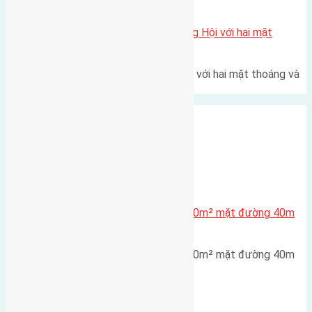
Xã Đông Hội
Một vị trí hiếm còn lại tại X1 Đông Hội với hai mặt
thoáng
Một góc tái định cư X1 Đông Hội với hai mặt thoáng và
trục đường 40m Diện…
Xã Đông Hội
Lô đất tái định cư X1 Đông Hội 80m² mặt đường 40m
gần cầu Đông Trù
Lô đất tái định cư X1 Đông Hội 80m² mặt đường 40m
gần cầu Đông Trù Diện…