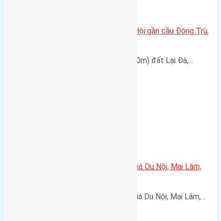
Cần bán 40m2 đất Lại Đà, Đông Hội gần cầu Đông Trù,
Đông Hội – Đông Anh – Hà Nội
Cần bán đất diện tích 40m2 (4x10m) đất Lại Đà,…
Cần bán 84m2(5×16,8) đất Đấu giá Du Nội, Mai Lâm,
Huyện Đông Anh đường vào 5m
Cần bán 84m2(5x16,8) đất Đấu giá Du Nội, Mai Lâm,…