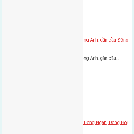
Bán 85,8m² đất thổ cư Lại Đà Đông Anh, gần cầu Đông
Trù – giá 110 triệu/m²
Bán 85,8m² đất thổ cư Lại Đà Đông Anh, gần cầu…
Cần bán đất 120m2 đất giãn dân Đông Ngàn, Đông Hội,
Đông Anh