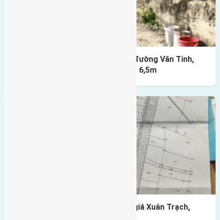
Cần bán 80m2(4,5×17,5) đất mặt đường Văn Tinh,
Xuân Canh, Đông Anh đường rộng 6,5m
Cần bán 82,5m2(5×16,5) đất đấu giá Xuân Trạch,
Xuân Canh đường rộng 7,5m