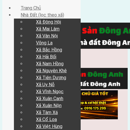
Trang Chủ
Nhà Đất (lọc theo xã)
Xã Đông Hội
Xã Mai Lâm
Xã Vân Nội
Võng La
Xã Bắc Hồng
Xã Hải Bối
Xã Nam Hồng
Xã Nguyên Khê
Xã Tiên Dương
Xã Uy Nỗ
Xã Vĩnh Ngọc
Xã Xuân Canh
Xã Xuân Nộn
Xã Tàm Xá
Xã Cổ Loa
Xã Việt Hùng
Trang Chủ