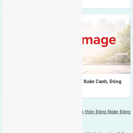
Cần bán 45m2(5×9) đất Lực Canh, Xuân Canh, Đông
Anh đường rộng 2,2m
Bình luận bị vô hiệu hóa
Tin Mới Hơn
Cần bán 300m2(12,5x24) đất mặt sông thôn Đông Ngàn Đông
Hội đường rộng 4m
24/04/2019 - 10:54 sáng |
Tin Cũ Hơn