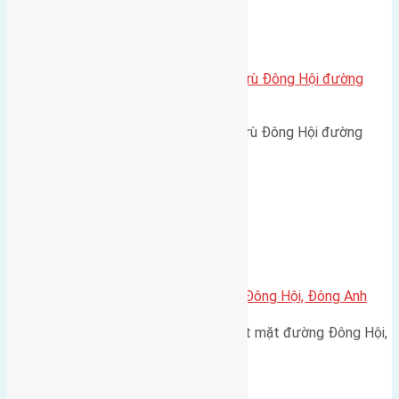
Xã Đông Hội
Cần bán 56m2(4×14) đất Đông Trù Đông Hội đường
rộng 2,2m
Cần bán 56m2(4x14) đất Đông Trù Đông Hội đường
rộng 2,2m hướng Đông cách…
Xã Đông Hội
Cần bán 87,5m2 đất mặt đường Đông Hội, Đông Anh
Cần bán đất diện tích 87,5m2 đất mặt đường Đông Hội,
Đông Anh, mặt tiền…