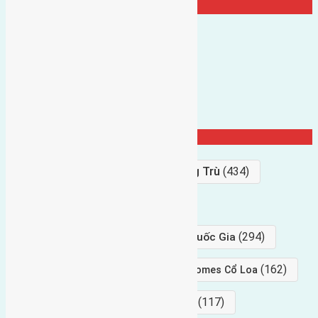
TRANG CỘNG ĐỒNG
Từ Khóa Nổi Bật
Bán Đất
(927)
Gần Cầu Đông Trù
(434)
hướng tây
(406)
(294)
gần trung tâm hội Chợ triển Lãm Quốc Gia
(239)
(162)
hướng tây nam
gần Vinhomes Cổ Loa
(154)
(117)
hướng nam
hướng tây bắc