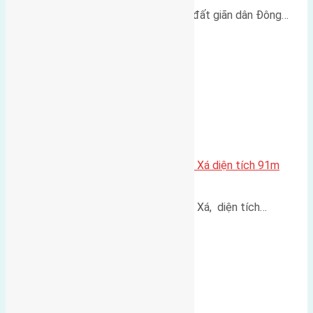
Cần bán đất có diện tích 120m2 đất giãn dân Đông…
Bán đất Đấu Giá Thôn Đông, Tàm Xá diện tích 91m
đường 8m vỉa hè 2,5m
Bán đất Đấu Giá Thôn Đông, Tàm Xá, diện tích…