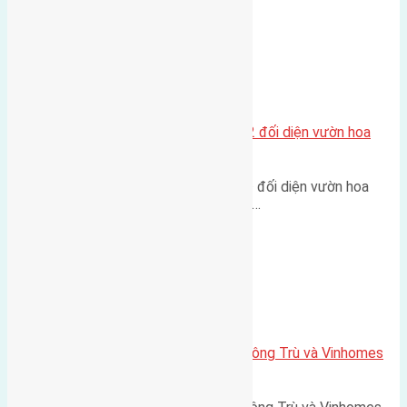
Xã Mai Lâm
Lô đất tái định cư Mai Hiên 56m2 đối diện vườn hoa
500m
Lô đất tái định cư Mai Hiên 56m² đối diện vườn hoa
500m Diện tích: 56m² (3,5x16m).…
Xã Mai Lâm
Lô đất Lê Xá 103,6m2 gần cầu Đông Trù và Vinhomes
Cổ Loa