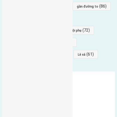
(96)
(88)
(86)
hướng bắc
Đông trù
gần đường to
(84)
(82)
đông ngàn
Lại Đà
(77)
(72)
Thái Bình, Mai Lâm, Đông Anh
hội phụ
(68)
(68)
Mai hiên
hướng đông nam
(64)
(64)
(61)
đất đấu giá
Phúc Thọ
Lê xá