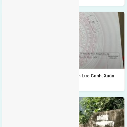
Cần bán 120m2(8×15) đất giãn dân Lực Canh, Xuân
Canh, Đông Anh đường rộng 6m