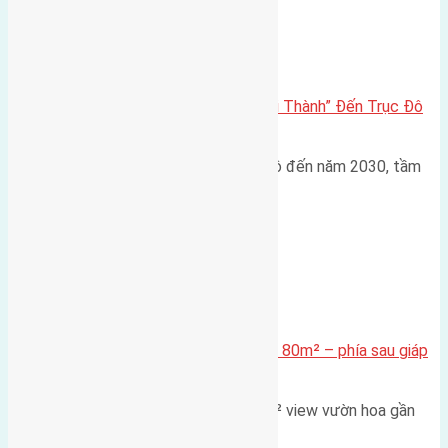
Đông Anh 2026-2030
Đông Anh 2026: Từ “Huyện Ngoại Thành” Đến Trục Đô
Thị Đa Cực – Góc Nhìn Dữ Liệu
Trong bối cảnh Quy hoạch Thủ đô đến năm 2030, tầm
nhìn 2050 (với trọng tâm…
Xã Mai Lâm
Cần bán Đất đấu giá X2 Thái Bình 80m² – phía sau giáp
đường và vườn hoa
Lô đất đấu giá X2 Thái Bình 80m² view vườn hoa gần
cầu Tứ Liên Diện tích:…