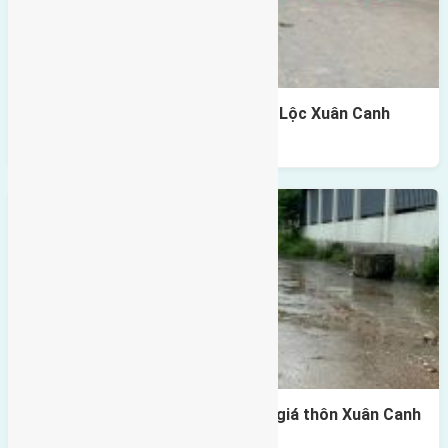
Cần bán 61m2(4,5×13,55) đất Vạn Lộc Xuân Canh
Đông Anh
Cần bán 142m2(10,2×14) đất đấu giá thôn Xuân Canh
xã Xuân Canh đường rộng 7m