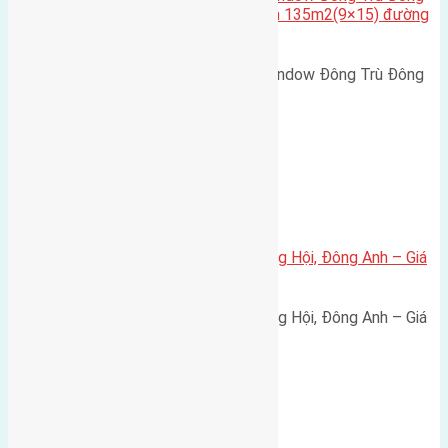
Hội Đông Anh Tp Hà Nội diện tích 135m2(9×15) đường
rộng 10m vỉa hè 5m
Cần bán biệt thự song lập Eurowindow Đông Trù Đông
Hội Đông Anh Tp Hà Nội diện…
Xã Đông Hội
Bán đất 80m² tái định cư X1 Đông Hội, Đông Anh – Giá
165 triệu/m²
Bán đất 80m² tái định cư X1 Đông Hội, Đông Anh – Giá
165 triệu/m² Thông tin…