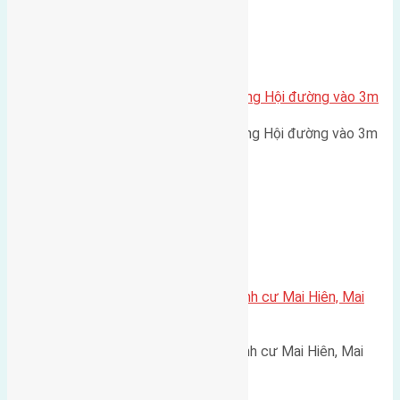
Xã Đông Hội
Bán 33m2(3×11) đất Hội Phụ Đông Hội đường vào 3m
Bán 33m2(3x11) đất Hội Phụ Đông Hội đường vào 3m
hướng Đông cách cầu Đông…
Xã Mai Lâm
Cần bán 72m2(4,5×16) đất tái định cư Mai Hiên, Mai
Lâm, Đông Anh đường rộng 30m
Cần bán 72m2(4,5x16) đất tái định cư Mai Hiên, Mai
Lâm, Đông Anh đường rộng…