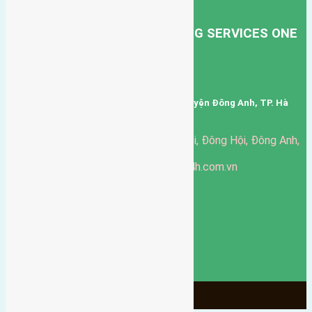
DỊCH VỤ VẬN TẢI HỒNG HÀ.
HONG HA TRANSPORT TRADING SERVICES ONE
MEMBER COMPANY LIMITED.
Mã số thuế: 0101346678
Trụ sở: thôn Trung Thôn, Xã Đông Hội, Huyện Đông Anh, TP. Hà
Nội, Việt Nam.
51 Đường Đông Hội, Đông Hội, Đông Anh,
Văn phòng giao dịch:
Hà Nội
https://batdongsandonganh24h.com.vn
Website:
ducgiang090970@gmail.com
Email:
0916-175-299
Hotline:
Chính sách bảo mật
3906
Ngày chạy
130
Tháng hoạt động
10
Năm đã qua
1066
Tin Bán Đất