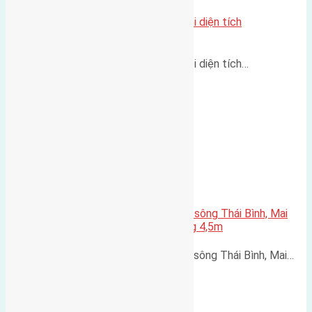
Cần bán đất mặt đường Đông Hội diện tích
200m2(8×25)
Cần bán đất mặt đường Đông Hội diện tích…
Cần bán 150m2(8×18,8) đất mặt sông Thái Bình, Mai
Lâm, huyện Đông Anh đường rộng 4,5m
Cần bán 150m2(8x18,8) đất mặt sông Thái Bình, Mai…