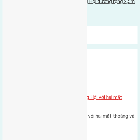
Cần bán 50m2(4x12,5) đất Lại Đà Đông Hội đường rộng 2,5m
14/04/2019 - 10:56 sáng |
Bình luận được đóng lại.
Mới Nhất
Xu Hướng
Ngẫu Nhiên
Xã Đông Hội
Một vị trí hiếm còn lại tại X1 Đông Hội với hai mặt
thoáng
Một góc tái định cư X1 Đông Hội với hai mặt thoáng và
trục đường 40m Diện…