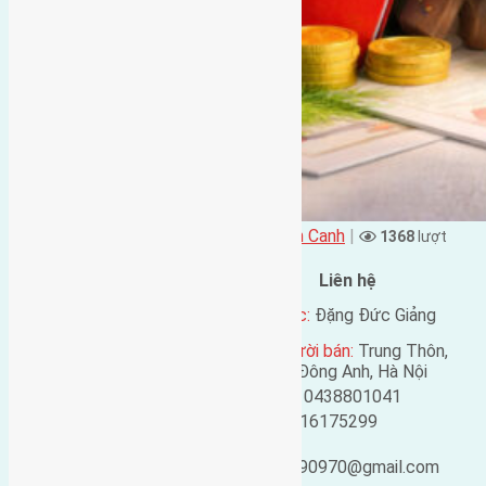
Đặng Đức Giảng đăng vào - tại
Xã Xuân Canh
|
1368
lượt
xem
Đặc điểm BĐS
Liên hệ
Địa chỉ:
Lực Canh, Xuân
Tên liên lạc:
Đặng Đức Giảng
Canh, Đông Anh, Hà Nội
Địa chỉ người bán:
Trung Thôn,
Mã số:
2771
Đông Hội, Đông Anh, Hà Nội
Loại tin:
Bán đất
Điện thoại:
0438801041
Ngày đăng:
Mobile:
0916175299
Ngày cập nhật lại:
Email:
18/04/2019 12:24
ducgiang090970@gmail.com