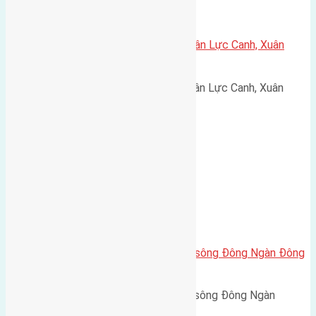
Cần bán 120m2(8×15) đất giãn dân Lực Canh, Xuân
Canh, Đông Anh đường rộng 6m
Cần bán 120m2(8x15) đất giãn dân Lực Canh, Xuân
Canh,…
Cần bán 300m2(12×25) đất mặt sông Đông Ngàn Đông
Hội đường rộng 3m
Cần bán 300m2(12x25) đất mặt sông Đông Ngàn
Đông…