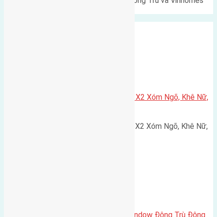
Lô đất Lê Xá 103,6m² gần cầu Đông Trù và Vinhomes
Cổ Loa Diện tích: 103,6m²…
Xã Nguyên Khê
Cần bán 75m2(5×15) đất đấu giá X2 Xóm Ngõ, Khê Nữ,
Nguyên Khê, Huyện Đông Anh
Cần bán 75m2(5x15) đất đấu giá X2 Xóm Ngõ, Khê Nữ,
Nguyên Khê, Huyện Đông Anh.…
Cầu Đông Trù
,
Xã Đông Hội
Cần bán biệt thự song lập Eurowindow Đông Trù Đông