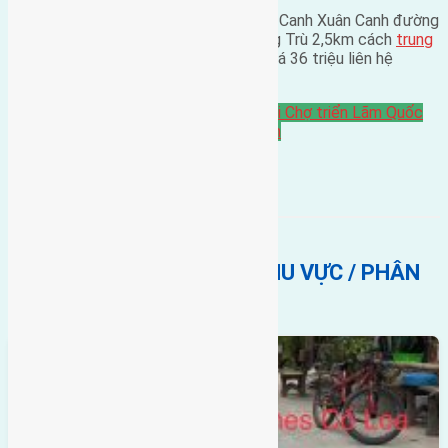
Cần bán 60m2(4×15) đất giãn dân Lực Canh Xuân Canh đường
vào 5m hướng Tây Nam cách cầu Đông Trù 2,5km cách
trung
tâm hội chợ triển lãm quốc gia
800m giá 36 triệu liên hệ
0916175299
Bán Đất
Đất giãn dân
gần trung tâm hội Chợ triển Lãm Quốc
Gia
hướng tây
hướng tây nam
Lực canh
BẤT ĐỘNG SẢN CÙNG KHU VỰC / PHÂN
KHÚC