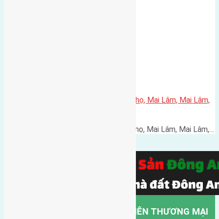
Cần bán 50m2(5×10) đất Phúc Thọ, Mai Lâm, Mai Lâm,
Đông Anh
Cần bán 50m2(5x10) đất Phúc Thọ, Mai Lâm, Mai Lâm,…
CÔNG TY TNHH MỘT THÀNH VIÊN THƯƠNG MẠI