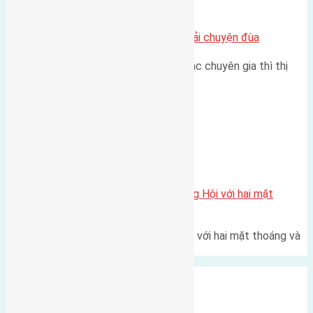
Chung cư
Nhà Đất bán tại Việt Nam đâu phải chuyện đùa
Theo như nhận định chung của các chuyên gia thì thị
trường bất động sản (BĐS)…
Xã Đông Hội
Một vị trí hiếm còn lại tại X1 Đông Hội với hai mặt
thoáng
Một góc tái định cư X1 Đông Hội với hai mặt thoáng và
trục đường 40m Diện…