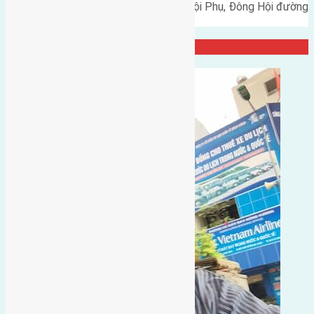
Cần bán 61,3m2 (4,3x14,3) đất Hội Phụ, Đông Hội đường
rộng 4,5m hướng Đông…
Đại Diện Công Ty