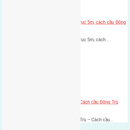
Lô đất thổ cư Hội Phụ 70m² – Trục 5m, cách cầu Đông
Trù 600m
Lô đất thổ cư Hội Phụ 70m² – Trục 5m, cách…
Lô đất thổ cư 60m² Đông Trù – Cách cầu Đông Trù
500m, vị trí thuận kết nối
Lô đất thổ cư 60m² Thôn Đông Trù – Cách cầu…