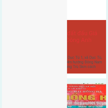
hướng tây
Bán Đất
có vỉa hè
hướng đông nam
- tại
Xã Dục Tú
Cần bán 90m2(6×15) đất đấu Giá
Dục Tú 1, xã Dục Tú, Đông Anh
đường rộng 6m
Cần bán 90m2(6x15) đất đấu Giá Dục Tú 1, xã Dục Tú,
Đông Anh đường rộng 6m vỉa hè 4m hướng Đông Nam
và hướng Tây Nam cách cầu a Đông Trù 5km cách
trung…