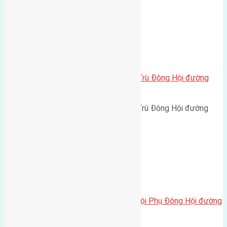
Xã Đông Hội
Cần bán 72m2 (4×18) đất Đông Trù Đông Hội đường
rộng 3,5m
Cần bán 72m2 (4x18) đất Đông Trù Đông Hội đường
rộng 3,5m hướng Nam cách…
Xã Đông Hội
Cần bán 61,3m2 (4,3×14,3) đất Hội Phụ Đông Hội đường
rộng 4,5m