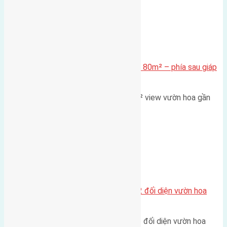
Xã Mai Lâm
Cần bán Đất đấu giá X2 Thái Bình 80m² – phía sau giáp
đường và vườn hoa
Lô đất đấu giá X2 Thái Bình 80m² view vườn hoa gần
cầu Tứ Liên Diện tích:…
Xã Mai Lâm
Lô đất tái định cư Mai Hiên 56m2 đối diện vườn hoa
500m
Lô đất tái định cư Mai Hiên 56m² đối diện vườn hoa