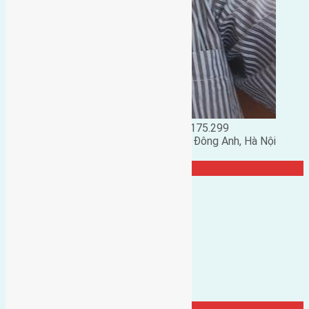
Đặng Đức Giảng: 0916.175.299
Phó chủ nhiệm hội nhà đất huyện Đông Anh, Hà Nội
TRANG CỘNG ĐỒNG