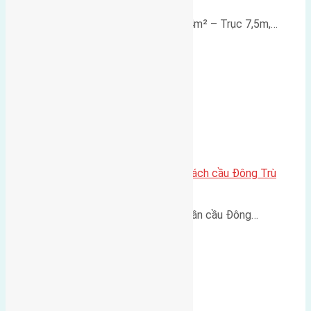
Lô đất mặt đường Đông Hội 73,4m² – Trục 7,5m,…
Lô đất Lại Đà 73m² – Trục 5m, cách cầu Đông Trù
400m
Lô đất Lại Đà 73m² – Trục 5m, gần cầu Đông…