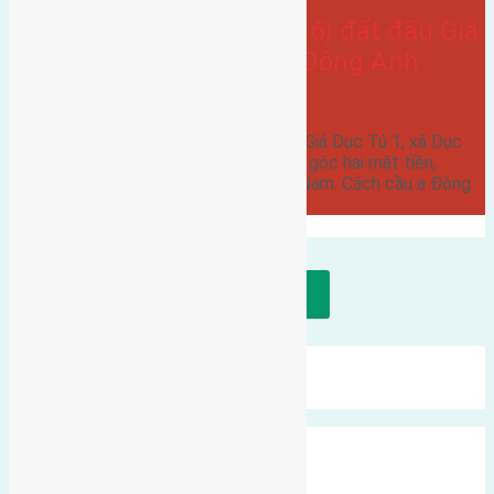
Cần bán 135m2(8,5×16) đất đấu Giá
Dục Tú 1, xã Dục Tú, Đông Anh
đường rộng 6m
Cần bán 135m2(8,5x16) đất đấu Giá Dục Tú 1, xã Dục
Tú, Đông Anh đường rộng 6m. Lô góc hai mặt tiền,
hướng Đông Nam và hướng Tây Nam. Cách cầu a Đông
Trù…
Tải thêm bài viết
Mới Nhất
Xu Hướng
Ngẫu Nhiên