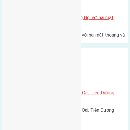
Xã Đông Hội
Một vị trí hiếm còn lại tại X1 Đông Hội với hai mặt
thoáng
Một góc tái định cư X1 Đông Hội với hai mặt thoáng và
trục đường 40m Diện…
Xã Tiên Dương
Cần bán 160m2 (8×20) đất Trung Oai, Tiên Dương
đường rộng 4m
Cần bán 160m2 (8x20) đất Trung Oai, Tiên Dương
đường rộng 4m hướng Tây Nam (…