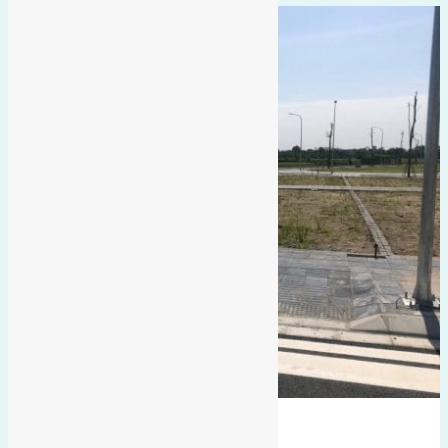
hướng tây nam
đất đấu giá
dục tú 1