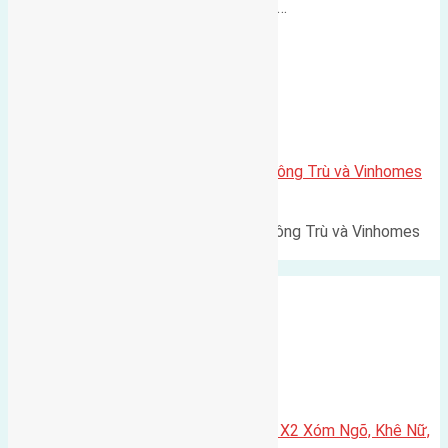
500m Diện tích: 56m² (3,5x16m).…
Xã Mai Lâm
Lô đất Lê Xá 103,6m2 gần cầu Đông Trù và Vinhomes
Cổ Loa
Lô đất Lê Xá 103,6m² gần cầu Đông Trù và Vinhomes
Cổ Loa Diện tích: 103,6m²…
Xã Nguyên Khê
Cần bán 75m2(5×15) đất đấu giá X2 Xóm Ngõ, Khê Nữ,