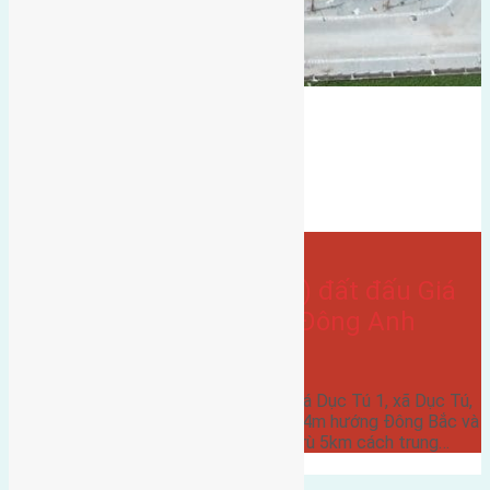
đất đấu giá
dục tú 1
có vỉa hè
hướng tây
Bán Đất
hướng tây bắc
Hướng đông bắc
- tại
Xã Dục Tú
Cần bán 105m2(7×15) đất đấu Giá
Dục Tú 1, xã Dục Tú, Đông Anh
đường rộng 6m
Cần bán 105m2(7x15) đất đấu Giá Dục Tú 1, xã Dục Tú,
Đông Anh đường rộng 6m vỉa hè 4m hướng Đông Bắc và
hướng Tây Bắc cách cầu Đông Trù 5km cách trung…