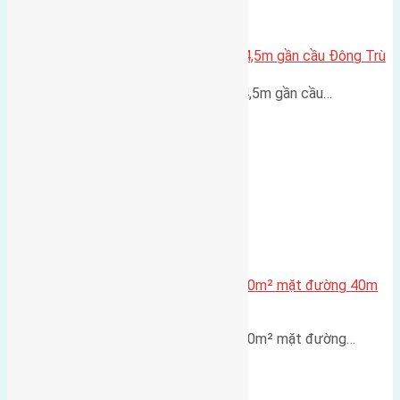
Lô đất Lại Đà 52m2 mặt đường 4,5m gần cầu Đông Trù
Lô đất Lại Đà 52m² mặt đường 4,5m gần cầu…
Lô đất tái định cư X1 Đông Hội 80m² mặt đường 40m
gần cầu Đông Trù
Lô đất tái định cư X1 Đông Hội 80m² mặt đường…