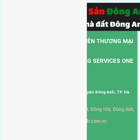
CÔNG TY TNHH MỘT THÀNH VIÊN THƯƠNG MẠI
DỊCH VỤ VẬN TẢI HỒNG HÀ.
HONG HA TRANSPORT TRADING SERVICES ONE
MEMBER COMPANY LIMITED.
Mã số thuế: 0101346678
Trụ sở: thôn Trung Thôn, Xã Đông Hội, Huyện Đông Anh, TP. Hà
Nội, Việt Nam.
51 Đường Đông Hội, Đông Hội, Đông Anh,
Văn phòng giao dịch:
Hà Nội
https://batdongsandonganh24h.com.vn
Website:
ducgiang090970@gmail.com
Email:
0916-175-299
Hotline:
Chính sách bảo mật