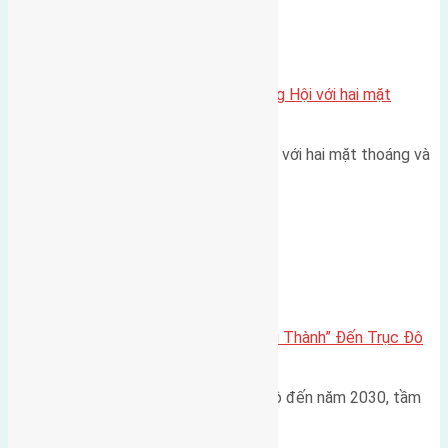
Xã Đông Hội
Một vị trí hiếm còn lại tại X1 Đông Hội với hai mặt
thoáng
Một góc tái định cư X1 Đông Hội với hai mặt thoáng và
trục đường 40m Diện…
Đông Anh 2026-2030
Đông Anh 2026: Từ “Huyện Ngoại Thành” Đến Trục Đô
Thị Đa Cực – Góc Nhìn Dữ Liệu
Trong bối cảnh Quy hoạch Thủ đô đến năm 2030, tầm
nhìn 2050 (với trọng tâm…