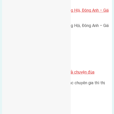
Bán đất 80m² tái định cư X1 Đông Hội, Đông Anh – Giá
165 triệu/m²
Bán đất 80m² tái định cư X1 Đông Hội, Đông Anh – Giá
165 triệu/m² Thông tin…
Chung cư
Nhà Đất bán tại Việt Nam đâu phải chuyện đùa
Theo như nhận định chung của các chuyên gia thì thị
trường bất động sản (BĐS)…