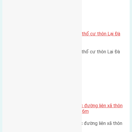
Xã Đông Hội
Cần bán 100m2(6,75×14,85) đất thổ cư thôn Lại Đà
Đông Hội
Cần bán 100m2(6,75x14,85) đất thổ cư thôn Lại Đà
Đông Hội đường rộng 2,6m…
Xã Xuân Canh
Cần bán 55m2(4,5×12,2) đất Trục đường liên xã thôn
Lực Canh Xuân Canh đường rộng 6m
Cần bán 55m2(4,5x12,2) đất Trục đường liên xã thôn
Lực Canh, Xuân Canh đường…