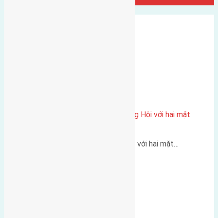
Đất Đông Hội
Một vị trí hiếm còn lại tại X1 Đông Hội với hai mặt
thoáng
Một góc tái định cư X1 Đông Hội với hai mặt…