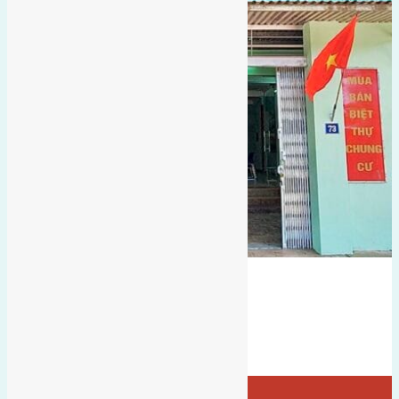
hướng đông nam
hướng tây
hai mặt tiền
đất đấu giá
dục tú 1
Bán Đất
hướng tây nam
- tại
Xã Dục Tú