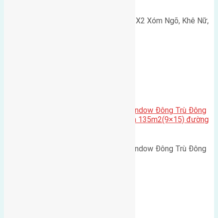
Nguyên Khê, Huyện Đông Anh
Cần bán 75m2(5x15) đất đấu giá X2 Xóm Ngõ, Khê Nữ,
Nguyên Khê, Huyện Đông Anh.…
Cầu Đông Trù
,
Xã Đông Hội
Cần bán biệt thự song lập Eurowindow Đông Trù Đông
Hội Đông Anh Tp Hà Nội diện tích 135m2(9×15) đường
rộng 10m vỉa hè 5m
Cần bán biệt thự song lập Eurowindow Đông Trù Đông
Hội Đông Anh Tp Hà Nội diện…
Xã Đông Hội