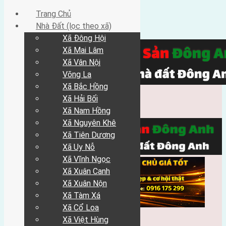
Trang Chủ
Nhà Đất (lọc theo xã)
Xã Đông Hội
Xã Mai Lâm
Xã Vân Nội
Võng La
Xã Bắc Hồng
Xã Hải Bối
Xã Nam Hồng
Xã Nguyên Khê
Xã Tiên Dương
Xã Uy Nỗ
Xã Vĩnh Ngọc
Xã Xuân Canh
Xã Xuân Nộn
Xã Tàm Xá
Xã Cổ Loa
Xã Việt Hùng
Trang Chủ