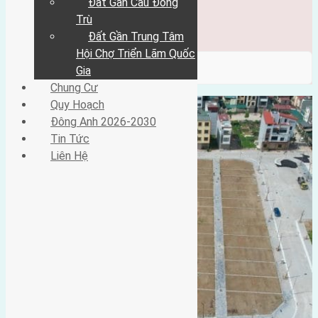
Đất Gần Cầu Đông
Đông Anh 2026-2030
Tin Tức
Trù
Liên Hệ
Đất Gần Trung Tâm
Hội Chợ Triển Lãm Quốc
/ Category / dục tú 1
Gia
Chung Cư
Quy Hoạch
Đông Anh 2026-2030
Tin Tức
Liên Hệ