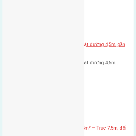
Nhà 3,5 tầng Đông Hội 60m² – mặt đường 4,5m, gần
cầu Tứ Liên
Nhà 3,5 tầng Đông Hội 60m² – mặt đường 4,5m…
Lô đất mặt đường Đông Hội 73,4m² – Trục 7,5m, đối
diện vườn hoa