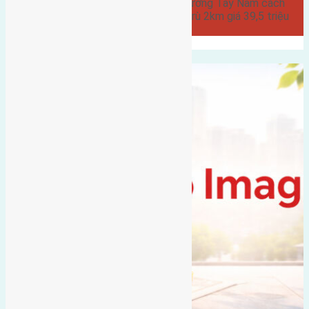
Lâm đường rộng 6m vỉa hè 5m hướng Tây Nam cách
cầu Đuống 3km cách cầu Đông Trù 2km giá 39,5 triệu
liên…