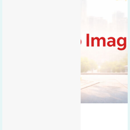
Đất mặt đường
đất đấu giá
hướng tây
Mai hiên
có vỉa hè