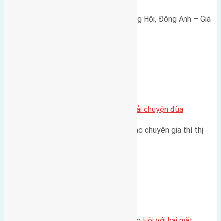
Bán đất 80m² tái định cư X1 Đông Hội, Đông Anh – Giá
165 triệu/m² Thông tin…
Chung cư
Nhà Đất bán tại Việt Nam đâu phải chuyện đùa
Theo như nhận định chung của các chuyên gia thì thị
trường bất động sản (BĐS)…
Xã Đông Hội
Một vị trí hiếm còn lại tại X1 Đông Hội với hai mặt