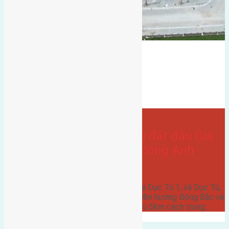
hướng tây
Bán Đất
đất đấu giá
Hướng đông bắc
dục tú 1
có vỉa hè
hướng tây bắc
- tại
Xã Dục Tú
Cần bán 105m2(7×15) đất đấu Giá
Dục Tú 1, xã Dục Tú, Đông Anh
đường rộng 6m
Cần bán 105m2(7x15) đất đấu Giá Dục Tú 1, xã Dục Tú,
Đông Anh đường rộng 6m vỉa hè 4m hướng Đông Bắc và
hướng Tây Bắc cách cầu Đông Trù 5km cách trung…