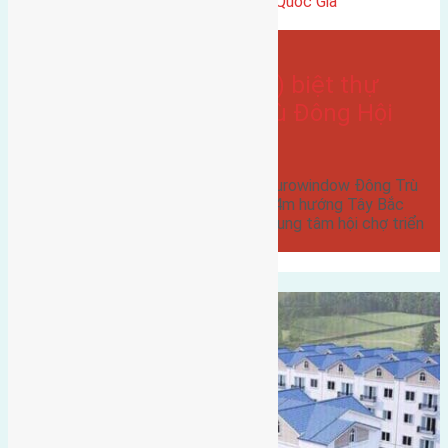
gần trung tâm hội Chợ triển Lãm Quốc Gia
có vỉa hè
- tại
Xã Đông Hội
Cần bán 135m2(9×15) biệt thự
Eurowindow Đông Trù Đông Hội
đường rộng 5m
Cần bán 135m2(9x15) biệt thự Eurowindow Đông Trù
Đông Hội đường rộng 5m vỉa hè 4m hướng Tây Bắc
cách cầu Đông Trù 300m cách trung tâm hội chợ triển
lãm…