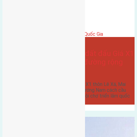
đất đấu giá
hướng nam
Lê xá
Gần Cầu Đông Trù
Bán Đất
gần trung tâm hội Chợ triển Lãm Quốc Gia
- tại
Xã Mai Lâm
Cần bán 80m2(5×16) đất đấu Giá X1
thôn Lê Xá, Mai Lâm đường rộng
7m
Cần bán 80m2(5x16) đất đấu Giá X1 thôn Lê Xá, Mai
Lâm đường rộng 7m vỉa hè 6m hướng Nam cách cầu
Đông Trù 700m cách trung tâm hội chợ triển lãm quốc
gia…