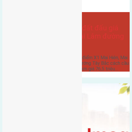
Bán Đất
hướng tây bắc
- tại
Xã Mai Lâm
Cần bán 75m2(5×15) đất đấu giá
điểm X1 Mai Hiên, Mai Lâm đường
rộng 6m
Cần bán 75m2(5x15) đất đấu giá điểm X1 Mai Hiên, Mai
Lâm đường rộng 6m vỉa hè 5m hướng Tây Bắc cách cầu
Đuống 3km cách cầu Đông Trù 2km giá 76,5 triệu…