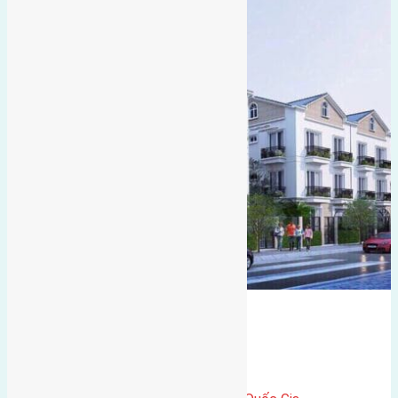
Eurowindow
Bán Biệt Thự
Gần Cầu Đông Trù
hướng tây
Bán Nhà
hướng tây bắc