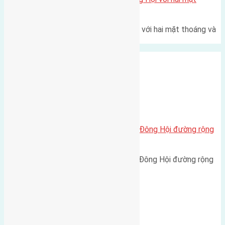
thoáng
Một góc tái định cư X1 Đông Hội với hai mặt thoáng và
trục đường 40m Diện…
Xã Đông Hội
Cần bán 80m2 (5×16) đất Lại Đà Đông Hội đường rộng
3m
Cần bán 80m2 (5x16) đất Lại Đà Đông Hội đường rộng
3m hướng Tây Bắc cách…