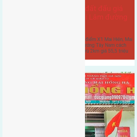
Cần bán 65m2(5×13) đất đấu giá
điểm X1 Mai Hiên Mai Lâm đường
rộng 6m
Cần bán 65m2(5x13) đất đấu giá điểm X1 Mai Hiên, Mai
Lâm đường rộng 6m vỉa hè 5m hướng Tây Nam cách
cầu Đuống 3km cách cầu Đông Trù 2km giá 55,5 triệu
liên…