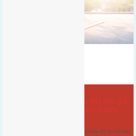
Du Nội
đất đấu giá
Bán Đất
hướng tây
Đất mặt đường
có vỉa hè
hướng tây nam
- tại
Xã Mai Lâm
Cần bán 83m2(5×16,6) đất đấu giá
điểm X5 Du Nội Mai Lâm đường
rộng 6m vỉa hè 5m
Cần bán 83m2(5x16,6) đất đấu giá điểm X5 Du Nội Mai