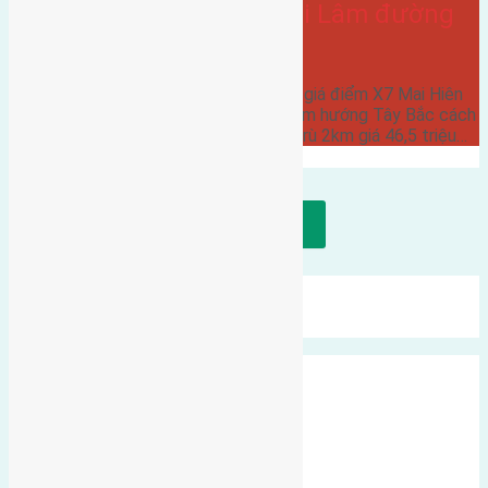
điểm X7 Mai Hiên Mai Lâm đường
rộng 6m
Cần bán 92,5m2(5x18,5) đất đấu giá điểm X7 Mai Hiên
Mai Lâm đường rộng 6m vỉa hè 5m hướng Tây Bắc cách
cầu Đuống 3km cách cầu Đông Trù 2km giá 46,5 triệu…
Tải thêm bài viết
Mới Nhất
Xu Hướng
Ngẫu Nhiên
Xã Đông Hội