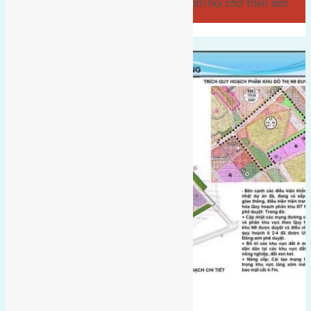
cầu Đông Trù 700m cách trung tâm hội chợ triển lãm
quốc…
có vỉa hè
gần khu đô thị mới Đông Anh
gần Vinhomes Cổ Loa