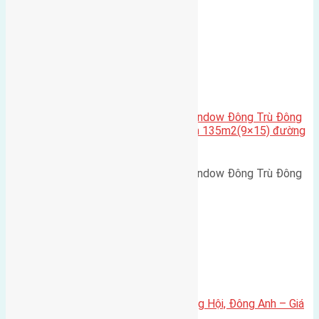
Nguyên Khê, Huyện Đông Anh.…
Cầu Đông Trù
,
Xã Đông Hội
Cần bán biệt thự song lập Eurowindow Đông Trù Đông
Hội Đông Anh Tp Hà Nội diện tích 135m2(9×15) đường
rộng 10m vỉa hè 5m
Cần bán biệt thự song lập Eurowindow Đông Trù Đông
Hội Đông Anh Tp Hà Nội diện…
Xã Đông Hội
Bán đất 80m² tái định cư X1 Đông Hội, Đông Anh – Giá
165 triệu/m²