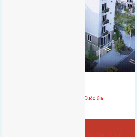
Eurowindow
Gần Cầu Đông Trù
Đông trù
Bán Nhà
gần trung tâm hội Chợ triển Lãm Quốc Gia
Hướng đông bắc
có vỉa hè
Bán Biệt Thự
- tại
Xã Đông Hội
Cần bán 120m2(7,5×16) biệt thự