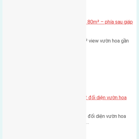
Xã Mai Lâm
Cần bán Đất đấu giá X2 Thái Bình 80m² – phía sau giáp
đường và vườn hoa
Lô đất đấu giá X2 Thái Bình 80m² view vườn hoa gần
cầu Tứ Liên Diện tích:…
Xã Mai Lâm
Lô đất tái định cư Mai Hiên 56m2 đối diện vườn hoa
500m
Lô đất tái định cư Mai Hiên 56m² đối diện vườn hoa
500m Diện tích: 56m² (3,5x16m).…