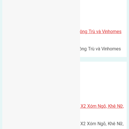
Xã Mai Lâm
Lô đất Lê Xá 103,6m2 gần cầu Đông Trù và Vinhomes
Cổ Loa
Lô đất Lê Xá 103,6m² gần cầu Đông Trù và Vinhomes
Cổ Loa Diện tích: 103,6m²…
Xã Nguyên Khê
Cần bán 75m2(5×15) đất đấu giá X2 Xóm Ngõ, Khê Nữ,
Nguyên Khê, Huyện Đông Anh
Cần bán 75m2(5x15) đất đấu giá X2 Xóm Ngõ, Khê Nữ,