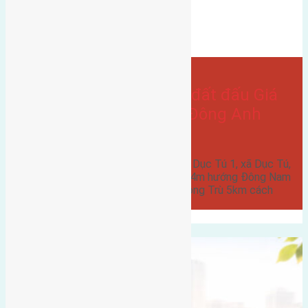
dục tú 1
hướng tây nam
Bán Đất
hướng đông nam
- tại
Xã Dục Tú
Cần bán 90m2(6×15) đất đấu Giá
Dục Tú 1, xã Dục Tú, Đông Anh
đường rộng 6m
Cần bán 90m2(6x15) đất đấu Giá Dục Tú 1, xã Dục Tú,
Đông Anh đường rộng 6m vỉa hè 4m hướng Đông Nam
và hướng Tây Nam cách cầu a Đông Trù 5km cách
trung…