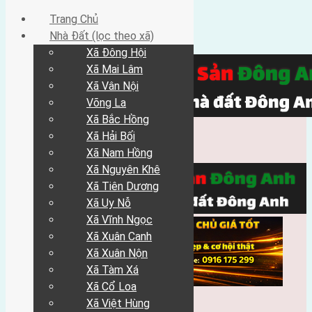
Trang Chủ
Nhà Đất (lọc theo xã)
Xã Đông Hội
Xã Mai Lâm
Xã Vân Nội
Võng La
Xã Bắc Hồng
Xã Hải Bối
Xã Nam Hồng
Xã Nguyên Khê
Xã Tiên Dương
Xã Uy Nỗ
Xã Vĩnh Ngọc
Xã Xuân Canh
Xã Xuân Nộn
Xã Tàm Xá
Xã Cổ Loa
Xã Việt Hùng
Trang Chủ