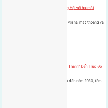
Một vị trí hiếm còn lại tại X1 Đông Hội với hai mặt
thoáng
Một góc tái định cư X1 Đông Hội với hai mặt thoáng và
trục đường 40m Diện…
Đông Anh 2026-2030
Đông Anh 2026: Từ “Huyện Ngoại Thành” Đến Trục Đô
Thị Đa Cực – Góc Nhìn Dữ Liệu
Trong bối cảnh Quy hoạch Thủ đô đến năm 2030, tầm
nhìn 2050 (với trọng tâm…