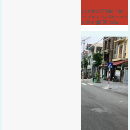
Cần bán 92,5m2(5x18,5) đất đấu giá điểm X7 Mai Hiên,
Mai Lâm đường rộng 6m vỉa hè 5m hướng Tây Bắc cách
cầu Đuống 3km cách cầu Đông Trù 2km giá 50 triệu…