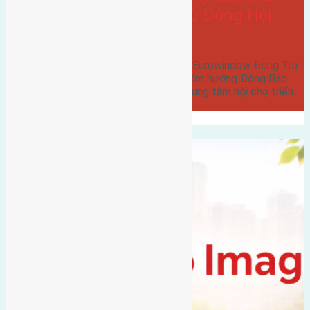
Eurowindow Đông Trù Đông Hội
đường rộng 5m
Cần bán 120m2(7,5x16) biệt thự Eurowindow Đông Trù
Đông Hội đường rộng 5m vỉa hè 4m hướng Đông Bắc
cách cầu Đông Trù 300m cách trung tâm hội chợ triển
lãm…