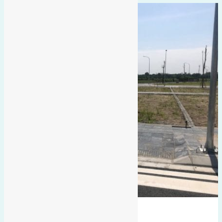
đất đấu giá
có vỉa hè
hướng tây