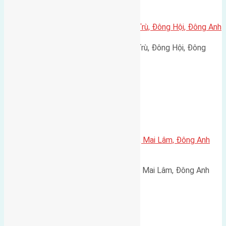
Xã Đông Hội
Cần bán 78m2 (6×13) đất Đông Trù, Đông Hội, Đông Anh
Cần bán 78m2 (6x13) đất Đông Trù, Đông Hội, Đông
Anh. Đường rộng 4m hướng…
Xã Mai Lâm
Cần bán 50m2(5×10) đất Lộc Hà, Mai Lâm, Đông Anh
đường rộng 3m
Cần bán 50m2(5x10) đất Lộc Hà, Mai Lâm, Đông Anh
đường rộng 3m hướng Bắc…