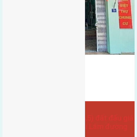
hướng tây
có vỉa hè
hướng tây bắc
điểm x7
đất đấu giá
Mai hiên
Đất mặt đường
Bán Đất
- tại
Xã Mai Lâm
Cần bán 92,5m2(5×18,5) đất đấu giá
điểm X7 Mai Hiên Mai Lâm đường
rộng 6m