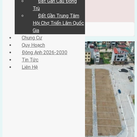
Đất Gần Cầu Đông
Đông Anh 2026-2030
Tin Tức
Trù
Liên Hệ
Đất Gần Trung Tâm
Hội Chợ Triển Lãm Quốc
/ Category / có vỉa hè
Gia
Chung Cư
Quy Hoạch
Đông Anh 2026-2030
Tin Tức
Liên Hệ