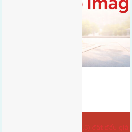
Gần Cầu Đông Trù
có vỉa hè
đất đấu giá
gần cầu đuống
Đất mặt đường
hướng tây
hướng tây bắc
Bán Đất
- tại
Xã Mai Lâm
Cần bán 92,5m2(5×18,5) đất đấu giá