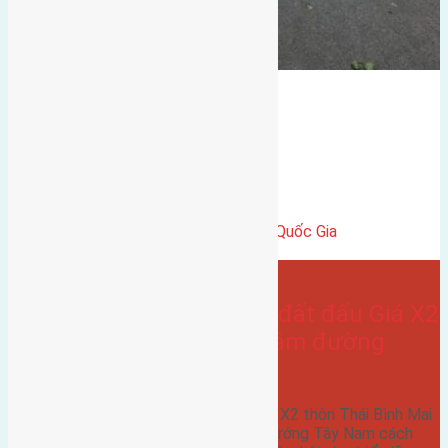
điểm đấu giá x2
gần Vinhomes Cổ Loa
Bán Đất
Thái Bình, Mai Lâm, Đông Anh
có vỉa hè
hướng tây
Gần Cầu Đông Trù
đất đấu giá
gần trung tâm hội Chợ triển Lãm Quốc Gia
hướng tây nam
- tại
Xã Mai Lâm
Cần bán 80m2(5×16) đất đấu Giá X2
thôn Thái Bình Mai Lâm đường
rộng 7m vỉa hè 6m
Cần bán 80m2(5x16) đất đấu Giá X2 thôn Thái Bình Mai
Lâm đường rộng 7m vỉa hè 6m hướng Tây Nam cách