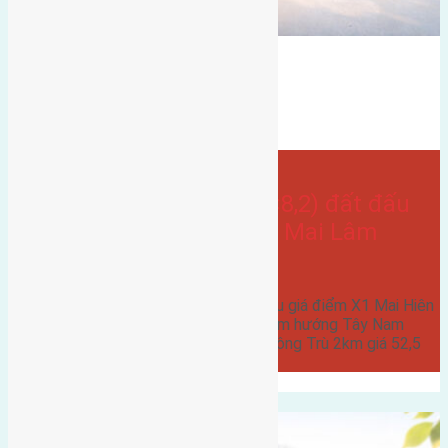
đất đấu giá
hướng tây
có vỉa hè
hướng tây nam
Bán Đất
Mai hiên
- tại
Xã Mai Lâm
Cần bán 104m2(12,8×8,2) đất đấu
giá điểm X1 Mai Hiên Mai Lâm
đường rộng 6m
Cần bán 104m2(12,8x8,2) đất đấu giá điểm X1 Mai Hiên
Mai Lâm đường rộng 6m vỉa hè 5m hướng Tây Nam
cách cầu Đuống 3km cách cầu Đông Trù 2km giá 52,5
triệu…