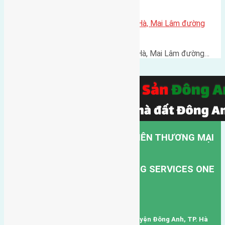
Cần bán 50m2 (4×12,5) đất Lộc Hà, Mai Lâm đường
rộng 2,3m
Cần bán 50m2 (4x12,5) đất Lộc Hà, Mai Lâm đường…
CÔNG TY TNHH MỘT THÀNH VIÊN THƯƠNG MẠI
DỊCH VỤ VẬN TẢI HỒNG HÀ.
HONG HA TRANSPORT TRADING SERVICES ONE
MEMBER COMPANY LIMITED.
Mã số thuế: 0101346678
Trụ sở: thôn Trung Thôn, Xã Đông Hội, Huyện Đông Anh, TP. Hà