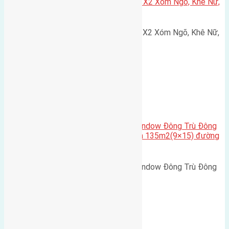
Cần bán 75m2(5×15) đất đấu giá X2 Xóm Ngõ, Khê Nữ,
Nguyên Khê, Huyện Đông Anh
Cần bán 75m2(5x15) đất đấu giá X2 Xóm Ngõ, Khê Nữ,
Nguyên Khê, Huyện Đông Anh.…
Cầu Đông Trù
,
Xã Đông Hội
Cần bán biệt thự song lập Eurowindow Đông Trù Đông
Hội Đông Anh Tp Hà Nội diện tích 135m2(9×15) đường
rộng 10m vỉa hè 5m
Cần bán biệt thự song lập Eurowindow Đông Trù Đông
Hội Đông Anh Tp Hà Nội diện…