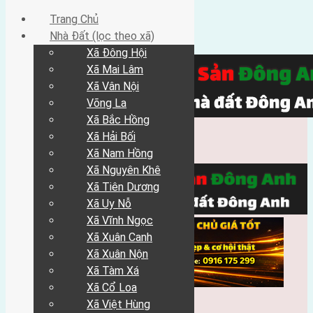
Trang Chủ
Nhà Đất (lọc theo xã)
Xã Đông Hội
Xã Mai Lâm
Xã Vân Nội
Võng La
Xã Bắc Hồng
Xã Hải Bối
Xã Nam Hồng
Xã Nguyên Khê
Xã Tiên Dương
Xã Uy Nỗ
Xã Vĩnh Ngọc
Xã Xuân Canh
Xã Xuân Nộn
Xã Tàm Xá
Xã Cổ Loa
Xã Việt Hùng
Trang Chủ