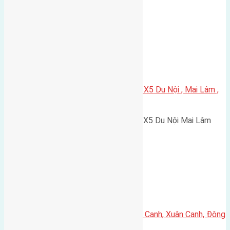
2,5m hướng Đông Bắc cách…
Xã Mai Lâm
Cần bán 75m2(5×15) đất đấu giá X5 Du Nội , Mai Lâm ,
Đông Anh đường rộng 5m
Cần bán 75m2(5x15) đất đấu giá X5 Du Nội Mai Lâm
Đông Anh đường rộng 5m vỉa…
Xã Xuân Canh
Cần bán 60m2(4,6×13,5) đất Lực Canh, Xuân Canh, Đông
Anh đường vào 6m