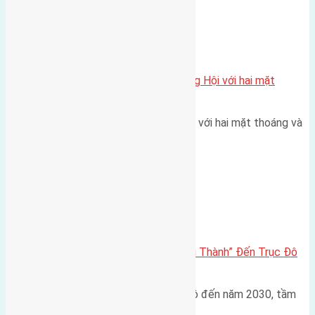
Xã Đông Hội
Một vị trí hiếm còn lại tại X1 Đông Hội với hai mặt
thoáng
Một góc tái định cư X1 Đông Hội với hai mặt thoáng và
trục đường 40m Diện…
Đông Anh 2026-2030
Đông Anh 2026: Từ “Huyện Ngoại Thành” Đến Trục Đô
Thị Đa Cực – Góc Nhìn Dữ Liệu
Trong bối cảnh Quy hoạch Thủ đô đến năm 2030, tầm
nhìn 2050 (với trọng tâm…