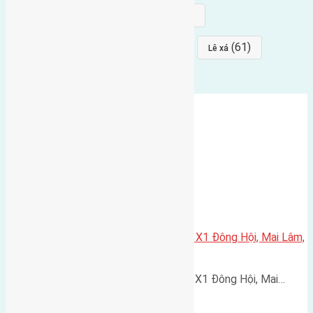
(68)
(68)
Mai hiên
hướng đông nam
(64)
(64)
(61)
đất đấu giá
Phúc Thọ
Lê xá
Cần bán 60m2(4×15) đất đấu giá X1 Đông Hội, Mai Lâm,
Đông Anh
Cần bán 60m2(4x15) đất đấu giá X1 Đông Hội, Mai…