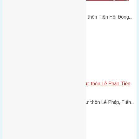
Hội đường vào 3m
Cần bán 72m2 (4x18) đất thổ cư thôn Tiên Hội Đông…
Cần bán 127m2 (7×18) đất thổ cư thôn Lễ Pháp Tiên
Dương đường rộng 4,5m
Cần bán 127m2 (7x18) đất thổ cư thôn Lễ Pháp, Tiên…