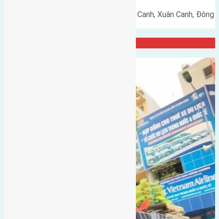
Cần bán 60m2(4,6x13,5) đất Lực Canh, Xuân Canh, Đông
Anh đường vào 6m hướng Nam…
Đại Diện Công ty