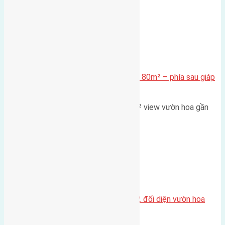
Xã Mai Lâm
Cần bán Đất đấu giá X2 Thái Bình 80m² – phía sau giáp
đường và vườn hoa
Lô đất đấu giá X2 Thái Bình 80m² view vườn hoa gần
cầu Tứ Liên Diện tích:…
Xã Mai Lâm
Lô đất tái định cư Mai Hiên 56m2 đối diện vườn hoa
500m