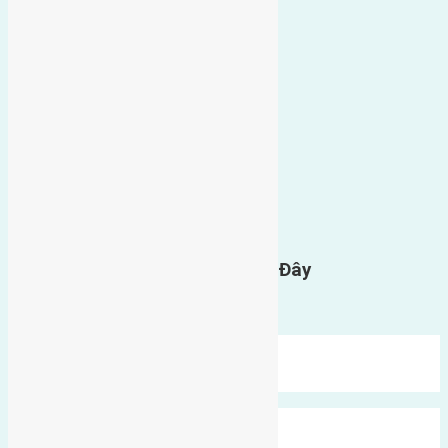
0
GỬI BÌNH LUẬN
Gửi Tin Nhắn Cho Chúng Tôi Ở Đây
Bạn phải
đăng nhập
để gửi bình luận.
Mới Nhất
Xu Hướng
Ngẫu Nhiên