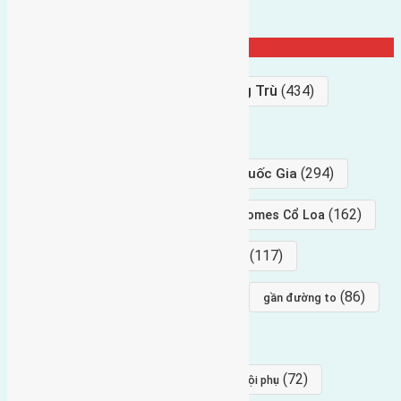
Từ Khóa Nổi Bật
Bán Đất
(927)
Gần Cầu Đông Trù
(434)
hướng tây
(406)
(294)
gần trung tâm hội Chợ triển Lãm Quốc Gia
(239)
(162)
hướng tây nam
gần Vinhomes Cổ Loa
(154)
(117)
hướng nam
hướng tây bắc
(96)
(88)
(86)
hướng bắc
Đông trù
gần đường to
(84)
(82)
đông ngàn
Lại Đà
(77)
(72)
Thái Bình, Mai Lâm, Đông Anh
hội phụ