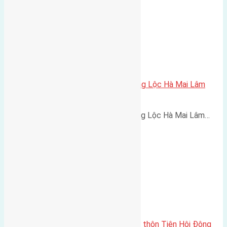
Cần bán 56m2(4×14) đất trục làng Lộc Hà Mai Lâm
đường rộng 8m
Cần bán 56m2(4x14) đất trục làng Lộc Hà Mai Lâm…
Cần bán 72m2 (4×18) đất thổ cư thôn Tiên Hội Đông