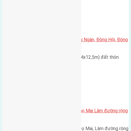
Xã Đông Hội
Cần bán đất 50m2 đất thôn Đông Ngàn, Đông Hội, Đông
Anh
Cần bán đất có diện tích 50m2 (4x12,5m) đất thôn
Đông Ngàn, Đông Hội, Đông…
Xã Mai Lâm
Cần bán 40m2 (5×8) đất Phúc Thọ Mai Lâm đường rộng
2,5m
Cần bán 40m2 (5x8) đất Phúc Thọ Mai, Lâm đường rộng