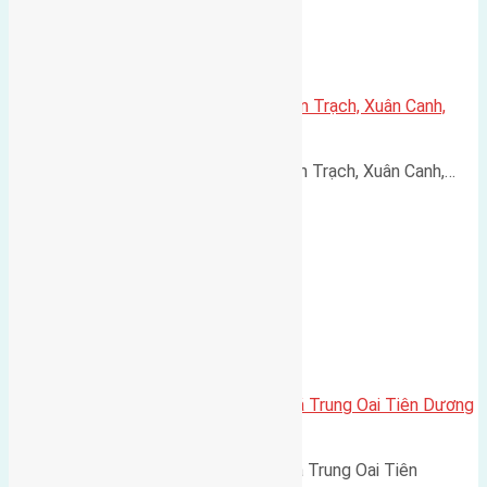
Cần bán 50m2(4,5×11,1) đất Xuân Trạch, Xuân Canh,
Đông Anh đường rộng 3m
Cần bán 50m2(4,5x11,1) đất Xuân Trạch, Xuân Canh,…
Cần bán 80m2 (4×20) đất đấu giá Trung Oai Tiên Dương
đường rộng 6m
Cần bán 80m2 (4x20) đất đấu giá Trung Oai Tiên