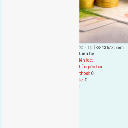
Đặng Đức Giảng đăng vào 7 tháng Trước - tại |
12
lượt xem
Đặc điểm BĐS
Liên hệ
Địa chỉ:
Tên liên lạc:
Mã số:
5309
Địa chỉ người bán:
Loại tin:
Điện thoại:
0
Ngày đăng:
7 tháng Trước
Mobile:
0
Ngày cập nhật lại:
7 tháng Trước
Email: