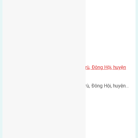
Dương…
Cần bán 55m2(5×11) đất Đông Trù, Đông Hội, huyện
Đông Anh, Hà Nội
Cần bán 55m2(5x11) đất Đông Trù, Đông Hội, huyện…