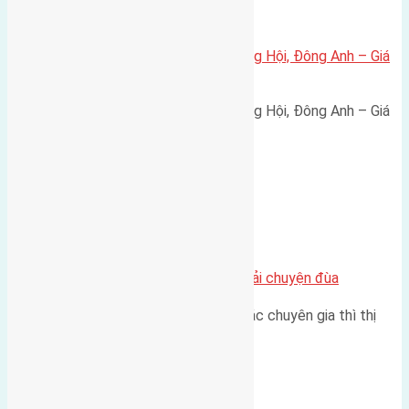
Xã Đông Hội
Bán đất 80m² tái định cư X1 Đông Hội, Đông Anh – Giá
165 triệu/m²
Bán đất 80m² tái định cư X1 Đông Hội, Đông Anh – Giá
165 triệu/m² Thông tin…
Chung cư
Nhà Đất bán tại Việt Nam đâu phải chuyện đùa
Theo như nhận định chung của các chuyên gia thì thị
trường bất động sản (BĐS)…