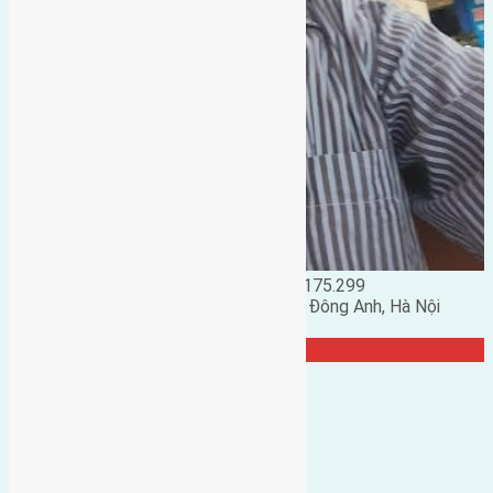
Đặng Đức Giảng: 0916.175.299
Phó chủ nhiệm hội nhà đất huyện Đông Anh, Hà Nội
TRANG CỘNG ĐỒNG