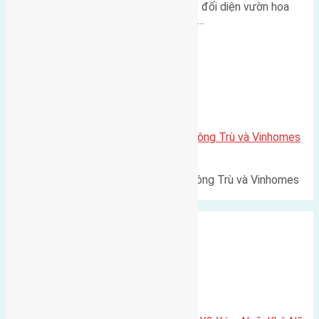
Lô đất tái định cư Mai Hiên 56m² đối diện vườn hoa
500m Diện tích: 56m² (3,5x16m).…
Xã Mai Lâm
Lô đất Lê Xá 103,6m2 gần cầu Đông Trù và Vinhomes
Cổ Loa
Lô đất Lê Xá 103,6m² gần cầu Đông Trù và Vinhomes
Cổ Loa Diện tích: 103,6m²…
Xã Nguyên Khê