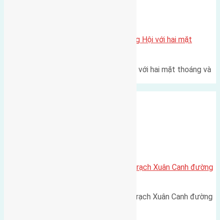
Xã Đông Hội
Một vị trí hiếm còn lại tại X1 Đông Hội với hai mặt
thoáng
Một góc tái định cư X1 Đông Hội với hai mặt thoáng và
trục đường 40m Diện…
Xã Xuân Canh
Cần bán 50m2 (5×10) đất Xuân Trạch Xuân Canh đường
rộng 3m hướng Đông
Cần bán 50m2 (5x10) đất Xuân Trạch Xuân Canh đường
rộng 3m hướng Đông Cách…