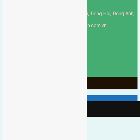
Nội, Việt Nam.
51 Đường Đông Hội, Đông Hội, Đông Anh,
Văn phòng giao dịch:
Hà Nội
https://batdongsandonganh24h.com.vn
Website:
ducgiang090970@gmail.com
Email:
0916-175-299
Hotline:
Chính sách bảo mật
3906
Ngày chạy
130
Tháng hoạt động
10
Năm đã qua
1066
Tin Bán Đất