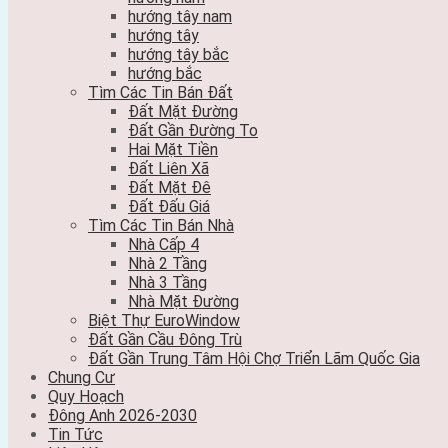
hướng tây nam
hướng tây
hướng tây bắc
hướng bắc
Tìm Các Tin Bán Đất
Đất Mặt Đường
Đất Gần Đường To
Hai Mặt Tiền
Đất Liên Xã
Đất Mặt Đê
Đất Đấu Giá
Tìm Các Tin Bán Nhà
Nhà Cấp 4
Nhà 2 Tầng
Nhà 3 Tầng
Nhà Mặt Đường
Biệt Thự EuroWindow
Đất Gần Cầu Đông Trù
Đất Gần Trung Tâm Hội Chợ Triển Lãm Quốc Gia
Chung Cư
Quy Hoạch
Đông Anh 2026-2030
Tin Tức