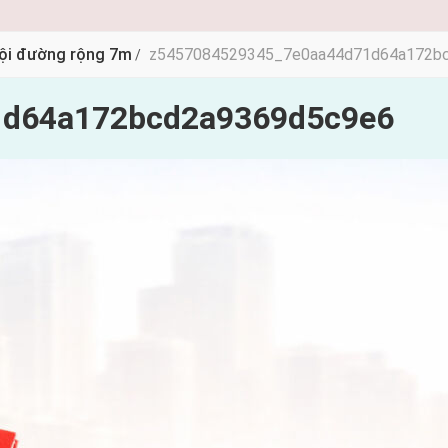
Hội đường rộng 7m
z5457084529345_7e0aa44d71d64a172b
/
1d64a172bcd2a9369d5c9e6