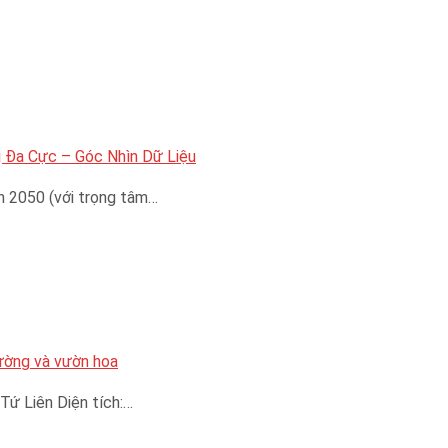
 Đa Cực – Góc Nhìn Dữ Liệu
n 2050 (với trọng tâm…
đường và vườn hoa
Tứ Liên Diện tích:…