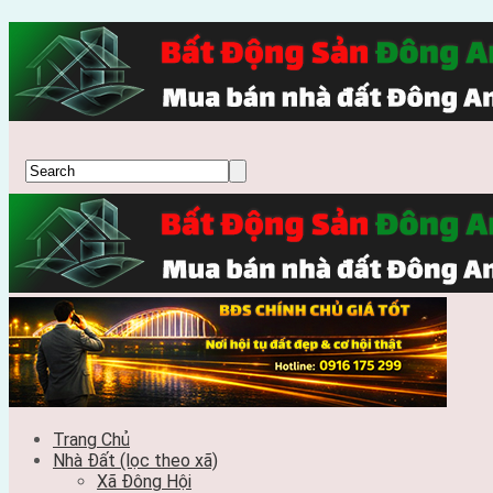
Trang Chủ
Nhà Đất (lọc theo xã)
Xã Đông Hội