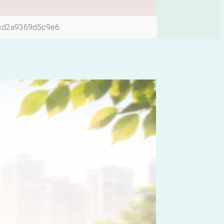
cd2a9369d5c9e6