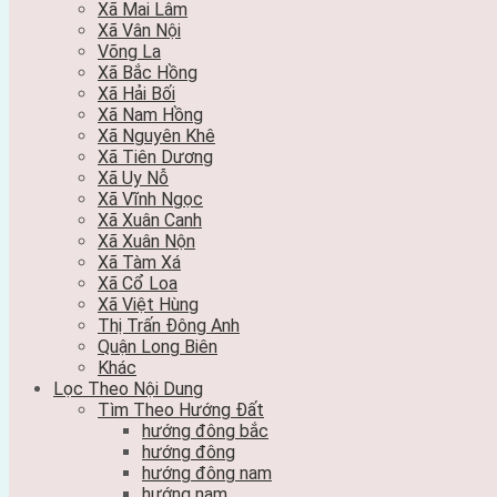
Xã Mai Lâm
Xã Vân Nội
Võng La
Xã Bắc Hồng
Xã Hải Bối
Xã Nam Hồng
Xã Nguyên Khê
Xã Tiên Dương
Xã Uy Nỗ
Xã Vĩnh Ngọc
Xã Xuân Canh
Xã Xuân Nộn
Xã Tàm Xá
Xã Cổ Loa
Xã Việt Hùng
Thị Trấn Đông Anh
Quận Long Biên
Khác
Lọc Theo Nội Dung
Tìm Theo Hướng Đất
hướng đông bắc
hướng đông
hướng đông nam
hướng nam