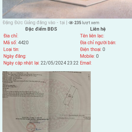
Đặng Đức Giảng đăng vào - tại |
235
lượt xem
Đặc điểm BĐS
Liên hệ
Địa chỉ:
Tên liên lạc:
Mã số:
4420
Địa chỉ người bán:
Loại tin:
Điện thoại:
0
Ngày đăng:
Mobile:
0
Ngày cập nhật lại:
22/05/2024 23:22
Email: