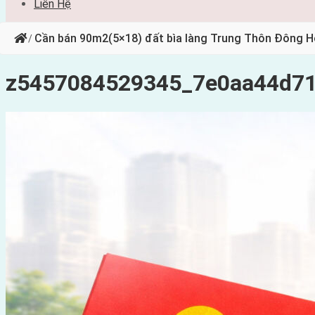
Liên Hệ
Cần bán 90m2(5×18) đất bìa làng Trung Thôn Đông 
/
z5457084529345_7e0aa44d7