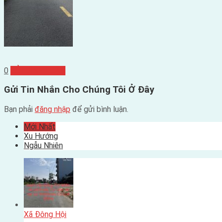
0
GỬI BÌNH LUẬN
Gửi Tin Nhắn Cho Chúng Tôi Ở Đây
Bạn phải
đăng nhập
để gửi bình luận.
Mới Nhất
Xu Hướng
Ngẫu Nhiên
Xã Đông Hội