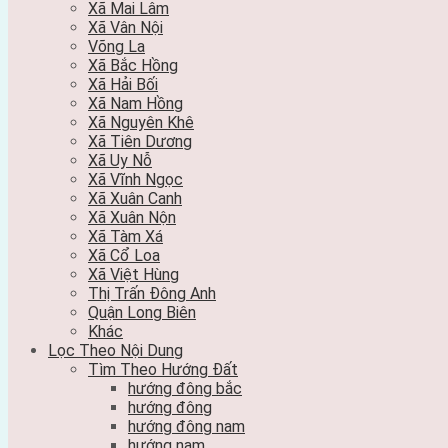
Xã Mai Lâm
Xã Vân Nội
Võng La
Xã Bắc Hồng
Xã Hải Bối
Xã Nam Hồng
Xã Nguyên Khê
Xã Tiên Dương
Xã Uy Nỗ
Xã Vĩnh Ngọc
Xã Xuân Canh
Xã Xuân Nộn
Xã Tàm Xá
Xã Cổ Loa
Xã Việt Hùng
Thị Trấn Đông Anh
Quận Long Biên
Khác
Lọc Theo Nội Dung
Tìm Theo Hướng Đất
hướng đông bắc
hướng đông
hướng đông nam
hướng nam