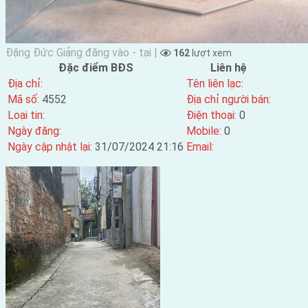
Đặng Đức Giảng đăng vào - tại |
162
lượt xem
Đặc điểm BĐS
Liên hệ
Địa chỉ:
Tên liên lạc:
Mã số:
4552
Địa chỉ người bán:
Loại tin:
Điện thoại:
0
Ngày đăng:
Mobile:
0
Ngày cập nhật lại:
31/07/2024 21:16
Email: