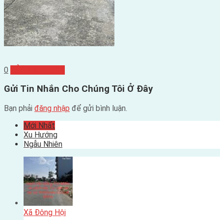
0
GỬI BÌNH LUẬN
Gửi Tin Nhắn Cho Chúng Tôi Ở Đây
Bạn phải
đăng nhập
để gửi bình luận.
Mới Nhất
Xu Hướng
Ngẫu Nhiên
Xã Đông Hội