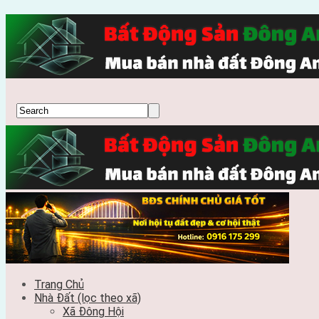
Trang Chủ
Nhà Đất (lọc theo xã)
Xã Đông Hội