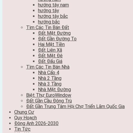
hướng tây nam
hướng tây
hướng tây bắc
hướng bắc
Tìm Các Tin Bán Đất
Đất Mặt Đường
Đất Gần Đường To
Hai Mặt Tiền
Đất Liên Xã
Đất Mặt Đê
Đất Đấu Giá
Tìm Các Tin Bán Nhà
Nhà Cấp 4
Nhà 2 Tầng
Nhà 3 Tầng
Nhà Mặt Đường
Biệt Thự EuroWindow
Đất Gần Cầu Đông Trù
Đất Gần Trung Tâm Hội Chợ Triển Lãm Quốc Gia
Chung Cư
Quy Hoạch
Đông Anh 2026-2030
Tin Tức