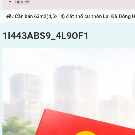
Liên Hệ
Cần bán 63m2(4,5×14) đất thổ cư thôn Lại Đà Đông H
/
1I443ABS9_4L9OF1