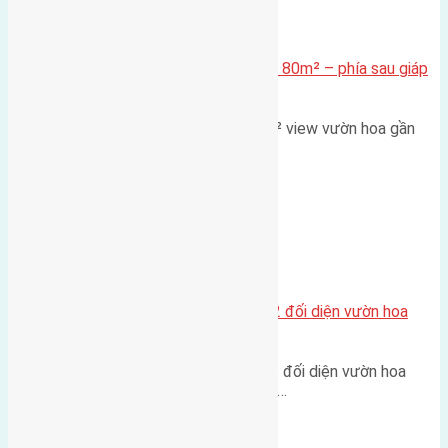
Xã Mai Lâm
Cần bán Đất đấu giá X2 Thái Bình 80m² – phía sau giáp
đường và vườn hoa
Lô đất đấu giá X2 Thái Bình 80m² view vườn hoa gần
cầu Tứ Liên Diện tích:…
Xã Mai Lâm
Lô đất tái định cư Mai Hiên 56m2 đối diện vườn hoa
500m
Lô đất tái định cư Mai Hiên 56m² đối diện vườn hoa
500m Diện tích: 56m² (3,5x16m).…