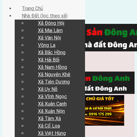
Trang Chủ
Nhà Đất (lọc theo xã)
Xã Đông Hội
Xã Mai Lâm
Xã Vân Nội
Võng La
Xã Bắc Hồng
Xã Hải Bối
Xã Nam Hồng
Xã Nguyên Khê
Xã Tiên Dương
Xã Uy Nỗ
Xã Vĩnh Ngọc
Xã Xuân Canh
Xã Xuân Nộn
Xã Tàm Xá
Xã Cổ Loa
Xã Việt Hùng
Trang Chủ