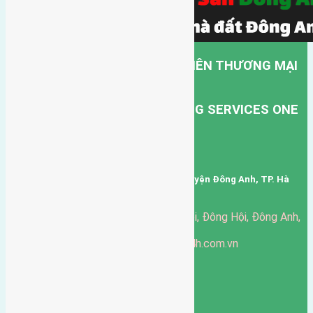
CÔNG TY TNHH MỘT THÀNH VIÊN THƯƠNG MẠI
DỊCH VỤ VẬN TẢI HỒNG HÀ.
HONG HA TRANSPORT TRADING SERVICES ONE
MEMBER COMPANY LIMITED.
Mã số thuế: 0101346678
Trụ sở: thôn Trung Thôn, Xã Đông Hội, Huyện Đông Anh, TP. Hà
Nội, Việt Nam.
51 Đường Đông Hội, Đông Hội, Đông Anh,
Văn phòng giao dịch:
Hà Nội
https://batdongsandonganh24h.com.vn
Website:
ducgiang090970@gmail.com
Email:
0916-175-299
Hotline:
Chính sách bảo mật
3905
Ngày chạy