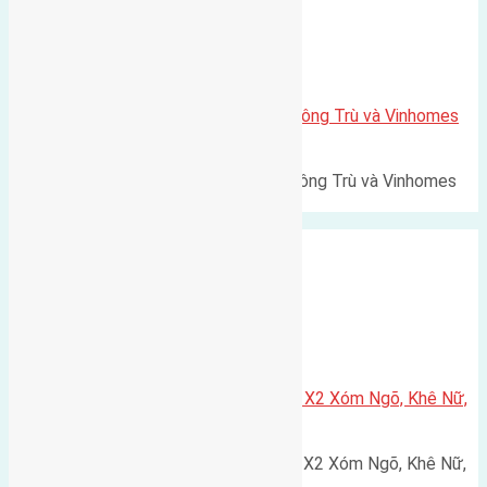
Xã Mai Lâm
Lô đất Lê Xá 103,6m2 gần cầu Đông Trù và Vinhomes
Cổ Loa
Lô đất Lê Xá 103,6m² gần cầu Đông Trù và Vinhomes
Cổ Loa Diện tích: 103,6m²…
Xã Nguyên Khê
Cần bán 75m2(5×15) đất đấu giá X2 Xóm Ngõ, Khê Nữ,
Nguyên Khê, Huyện Đông Anh
Cần bán 75m2(5x15) đất đấu giá X2 Xóm Ngõ, Khê Nữ,
Nguyên Khê, Huyện Đông Anh.…