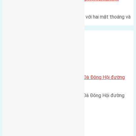
thoáng
Một góc tái định cư X1 Đông Hội với hai mặt thoáng và
trục đường 40m Diện…
Xã Đông Hội
Cần bán 61m2(4,5×13,6) đất Lại Đà Đông Hội đường
rộng 2,5m
Cần bán 61m2(4,5x13,6) đất Lại Đà Đông Hội đường
rộng 2,5m hướng Nam cách…