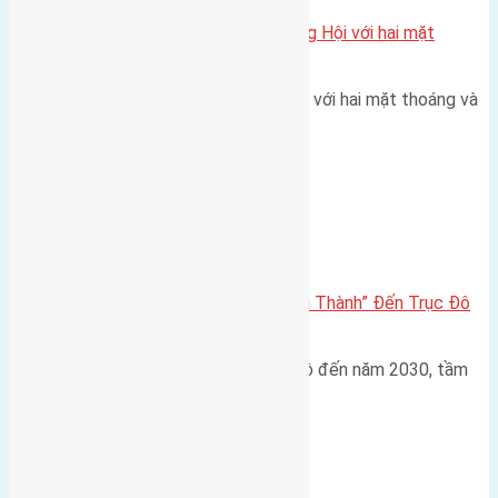
Một vị trí hiếm còn lại tại X1 Đông Hội với hai mặt
thoáng
Một góc tái định cư X1 Đông Hội với hai mặt thoáng và
trục đường 40m Diện…
Đông Anh 2026-2030
Đông Anh 2026: Từ “Huyện Ngoại Thành” Đến Trục Đô
Thị Đa Cực – Góc Nhìn Dữ Liệu
Trong bối cảnh Quy hoạch Thủ đô đến năm 2030, tầm
nhìn 2050 (với trọng tâm…