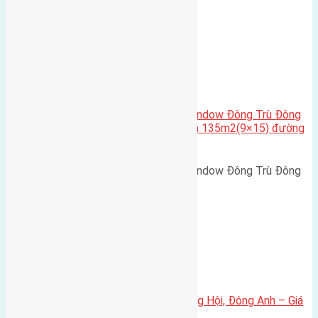
Cầu Đông Trù
,
Xã Đông Hội
Cần bán biệt thự song lập Eurowindow Đông Trù Đông
Hội Đông Anh Tp Hà Nội diện tích 135m2(9×15) đường
rộng 10m vỉa hè 5m
Cần bán biệt thự song lập Eurowindow Đông Trù Đông
Hội Đông Anh Tp Hà Nội diện…
Xã Đông Hội
Bán đất 80m² tái định cư X1 Đông Hội, Đông Anh – Giá
165 triệu/m²