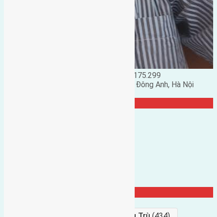
Đặng Đức Giảng: 0916.175.299
Phó chủ nhiệm hội nhà đất huyện Đông Anh, Hà Nội
TRANG CỘNG ĐỒNG
Từ Khóa Nổi Bật
Bán Đất
(927)
Gần Cầu Đông Trù
(434)