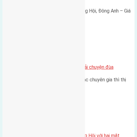
Bán đất 80m² tái định cư X1 Đông Hội, Đông Anh – Giá
165 triệu/m² Thông tin…
Chung cư
Nhà Đất bán tại Việt Nam đâu phải chuyện đùa
Theo như nhận định chung của các chuyên gia thì thị
trường bất động sản (BĐS)…
Xã Đông Hội
Một vị trí hiếm còn lại tại X1 Đông Hội với hai mặt