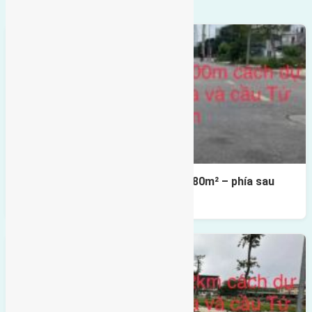
Cần bán Đất đấu giá X2 Thái Bình 80m² – phía sau
giáp đường và vườn hoa