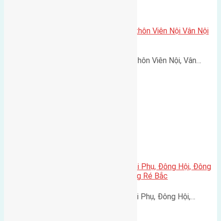
Cần bán 48m (4×12) đất thổ cư thôn Viên Nội Vân Nội
đường rộng 2,5m
Cần bán 48m (4x12) đất thổ cư thôn Viên Nội, Vân…
Cần bán 50m2(4,75×10,5) đất Hội Phụ, Đông Hội, Đông
Anh đường rộng 2,2m hướng Đông Ré Bắc
Cần bán 50m2(4,75x10,5) đất Hội Phụ, Đông Hội,…