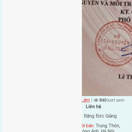
Đặng Đức Giảng đăng vào - tại
Xã Mai Lâm
|
840
lượt xem
Đặc điểm BĐS
Liên hệ
Địa chỉ:
Mai Hiên, Mai
Tên liên lạc:
Đặng Đức Giảng
Lâm, Đông Anh, Hà Nội
Địa chỉ người bán:
Trung Thôn,
Mã số:
4236
Đông Hội, Đông Anh, Hà Nội