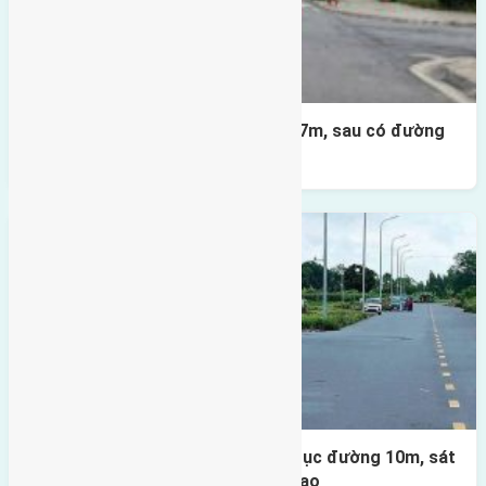
Lô đất X2 Thái Bình 80m² – trục 17m, sau có đường
4m & vườn hoa
Lô đất đấu giá X1 Lê Xá 80m² – Trục đường 10m, sát
cầu Đông Trù, tiềm năng đầu tư cao