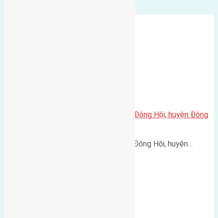
Cần bán 72(6×12) đất Đông Trù, Đông Hội, huyện Đông
Anh đường rộng 3m
Cần bán 72(6x12) đất Đông Trù, Đông Hội, huyện…