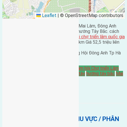
Leaflet
|
© OpenStreetMap contributors
Cần bán 55m2(4,5×12,2) đất Mai Hiên, Mai Lâm, Đông Anh
đường rộng 3,5m cách đường to 15m hướng Tây Bắc. cách
cầu Đông Trù 1,7km cách
trung tâm hội chợ triển lãm quốc gia
và khu đô thị mới Vinhomes Cổ Loa 1,5km Giá 52,5 triệu liên
hệ Mr Giảng 0916175299
Vp nhà đất Hồng Hà số 73 đường Đông Hội Đông Anh Tp Hà
Nội
Bán Đất
Gần Cầu Đông Trù
gần trung tâm hội Chợ triển Lãm
Quốc Gia
gần Vinhomes Cổ Loa
hướng tây
hướng tây bắc
Mai
hiên
BẤT ĐỘNG SẢN CÙNG KHU VỰC / PHÂN
KHÚC