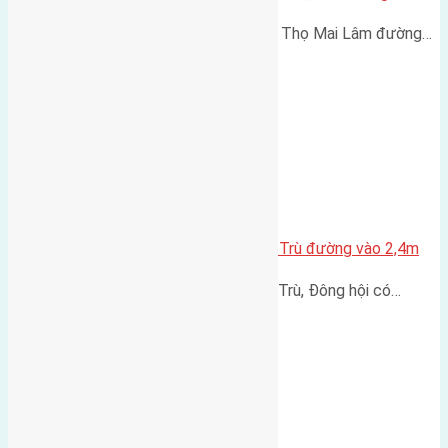
Cần bán 50m2 (3,8x13) đất Phúc Thọ Mai Lâm đường…
Cần bán 42m2(4×10,5) đất Đông Trù đường vào 2,4m
Cần bán 42m2(4x10,5) đất Đông Trù, Đông hội có…