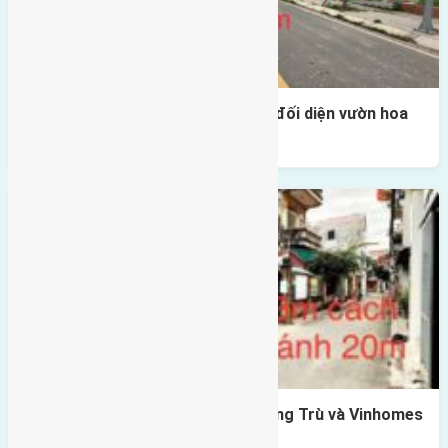
Lô đất tái định cư Mai Hiên 56m2 đối diện vườn hoa
500m
Lô đất Lê Xá 103,6m2 gần cầu Đông Trù và Vinhomes
Cổ Loa