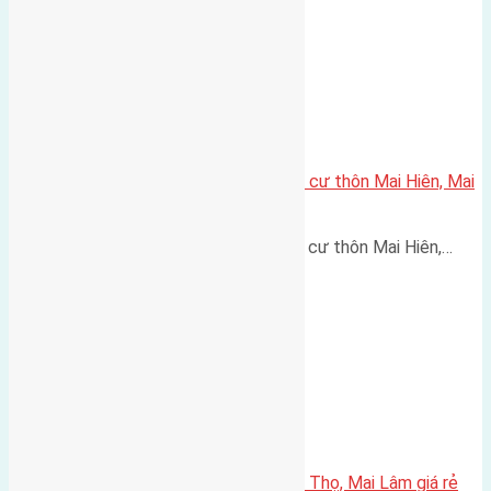
Cần bán 46,1m(3,6×12,8) đất thổ cư thôn Mai Hiên, Mai
Lâm, huyện Đông Anh
Cần bán 46,1m(3,6x12,8) đất thổ cư thôn Mai Hiên,…
Cần bán 50m2 (3,8×13) đất Phúc Thọ, Mai Lâm giá rẻ