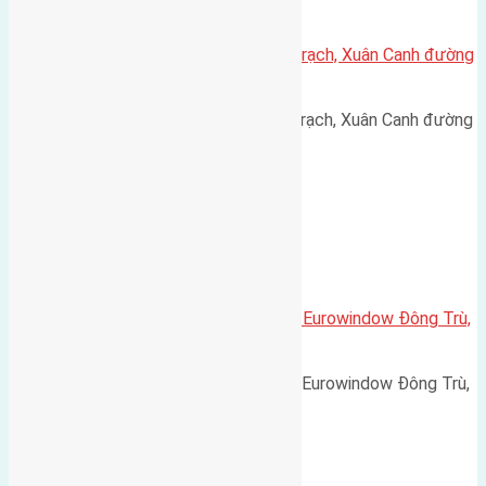
Xã Xuân Canh
Cần bán 40m2 (4×10) đất Xuân Trạch, Xuân Canh đường
rộng 2,5m
Cần bán 40m2 (4x10) đất Xuân Trạch, Xuân Canh đường
rộng 2,5m. Hướng tây cách…
Xã Đông Hội
Cần bán 120m2(7,5×16) biệt thự Eurowindow Đông Trù,
Đông Hội đường rộng 7m
Cần bán 120m2(7,5x16) biệt thự Eurowindow Đông Trù,
Đông Hội đường rộng 7m vỉa…