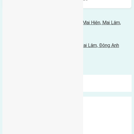
Bình luận bị vô hiệu hóa
Tin Mới Hơn
Cần bán 56m2(3,5x16) đất tái định cư Mai Hiên, Mai Lâm,
Đông Anh đường rộng 6,5m vỉa hè 4m
14/01/2024 - 5:11 sáng |
Tin Cũ Hơn
Cần bán 46m2(3,75x12,3) đất Lê Xá, Mai Lâm, Đông Anh
đường rộng 2,5m
10/01/2024 - 7:00 chiều |
Bình luận được đóng lại.
Mới Nhất
Xu Hướng
Ngẫu Nhiên
Xã Đông Hội