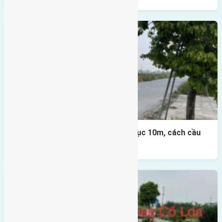
Lô đất đấu giá X1 Lê Xá 80m² – trục 10m, cách cầu
Đông Trù 500m