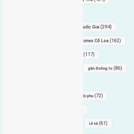
hướng tây
(406)
(294)
gần trung tâm hội Chợ triển Lãm Quốc Gia
(239)
(162)
hướng tây nam
gần Vinhomes Cổ Loa
(154)
(117)
hướng nam
hướng tây bắc
(96)
(88)
(86)
hướng bắc
Đông trù
gần đường to
(84)
(82)
đông ngàn
Lại Đà
(77)
(72)
Thái Bình, Mai Lâm, Đông Anh
hội phụ
(68)
(68)
Mai hiên
hướng đông nam
(64)
(64)
(61)
đất đấu giá
Phúc Thọ
Lê xá