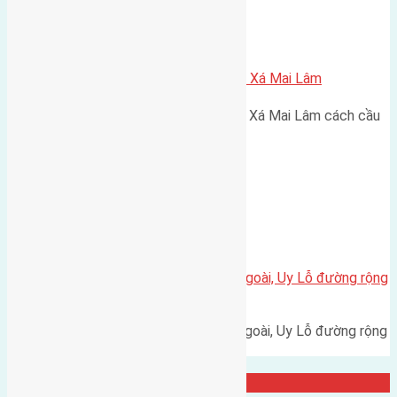
Xã Mai Lâm
Cần bán 3 lô 50m2 (5×10) đất Lê Xá Mai Lâm
Cần bán 3 lô 50m2 (5x10) đất Lê Xá Mai Lâm cách cầu
Đông Trù 800m hướng Đông…
Xã Uy Nỗ
Cần bán 50m2 (5×10) đất Xóm Ngoài, Uy Lỗ đường rộng
6m
Cần bán 50m2 (5x10) đất Xóm Ngoài, Uy Lỗ đường rộng
6m hướng Đông Nam cách…
Đại Diện Công ty