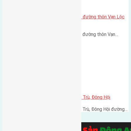
Cần bán 88,5m2(5×17,7) đất trục đường thôn Vạn Lộc
xã Xuân Canh đường rộng 5m
Cần bán 88,5m2(5x17,7) đất trục đường thôn Vạn…
Cần bán 54m2 (4×13,5) đất Đông Trù, Đông Hội
Cần bán 54m2 (4x13,5) đất Đông Trù, Đông Hội đường…