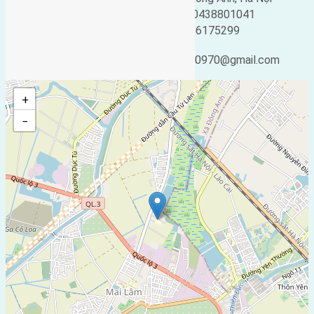
Loại tin:
Bán đất
Điện thoại:
0438801041
Ngày đăng:
Mobile:
0916175299
Ngày cập nhật lại:
Email:
10/01/2024 19:06
ducgiang090970@gmail.com
+
−