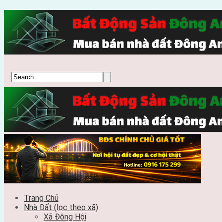
Trang Chủ
Nhà Đất (lọc theo xã)
Xã Đông Hội