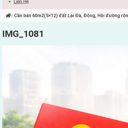
Liên Hệ
Cần bán 60m2(5×12) đất Lại Đà, Đông, Hội đường r
/
IMG_1081