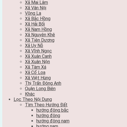
Xã Mai Lâm
Xã Vân Nội
Võng La
Xã Bắc Hồng
Xã Hải Bối
Xã Nam Hồng
Xã Nguyên Khê
Xã Tiên Dương
Xã Uy Nỗ
Xã Vĩnh Ngọc
Xã Xuân Canh
Xã Xuân Nộn
Xã Tàm Xá
Xã Cổ Loa
Xã Việt Hùng
Thị Trấn Đông Anh
Quận Long Biên
Khác
Lọc Theo Nội Dung
Tìm Theo Hướng Đất
hướng đông bắc
hướng đông
hướng đông nam
hướng nam