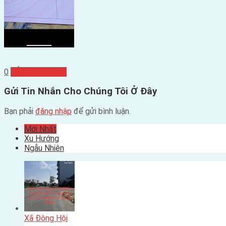
0
GỬI BÌNH LUẬN
Gửi Tin Nhắn Cho Chúng Tôi Ở Đây
Bạn phải
đăng nhập
để gửi bình luận.
Mới Nhất
Xu Hướng
Ngẫu Nhiên
Xã Đông Hội