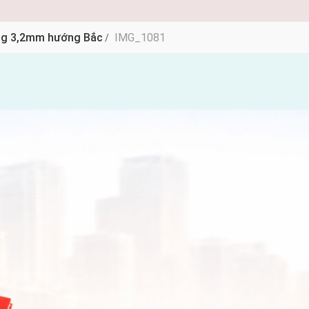
ộng 3,2mm hướng Bắc
IMG_1081
/