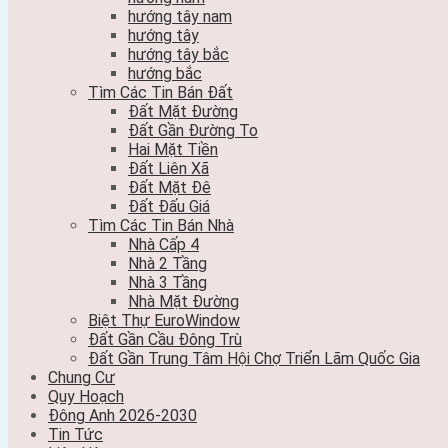
hướng tây nam
hướng tây
hướng tây bắc
hướng bắc
Tìm Các Tin Bán Đất
Đất Mặt Đường
Đất Gần Đường To
Hai Mặt Tiền
Đất Liên Xã
Đất Mặt Đê
Đất Đấu Giá
Tìm Các Tin Bán Nhà
Nhà Cấp 4
Nhà 2 Tầng
Nhà 3 Tầng
Nhà Mặt Đường
Biệt Thự EuroWindow
Đất Gần Cầu Đông Trù
Đất Gần Trung Tâm Hội Chợ Triển Lãm Quốc Gia
Chung Cư
Quy Hoạch
Đông Anh 2026-2030
Tin Tức