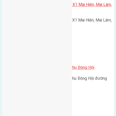
Cần bán 75m2(5×15) đất đấu giá X1 Mai Hiên, Mai Lâm,
Đông Anh đường rộng 15m
Cần bán 75m2(5x15) đất đấu giá X1 Mai Hiên, Mai Lâm,
Đông Anh đường rộng 15m.…
Xã Đông Hội
Cần bán 78m2 (4,9×16) đất Hội Phụ Đông Hội
Cần bán 78m2 (4,9x16) đất Hội Phụ Đông Hội đường
rộng 2,5m hướng Đông Bắc…
Xã Mai Lâm