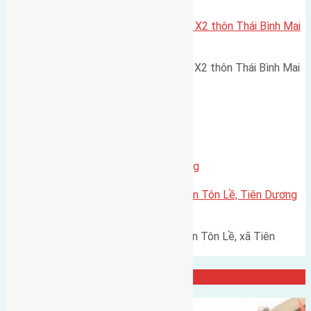
Cần bán 80m2(5×16) đất đấu Giá X2 thôn Thái Bình Mai
Lâm đường rộng 7m vỉa hè 6m
Cần bán 80m2(5x16) đất đấu Giá X2 thôn Thái Bình Mai
Lâm đường rộng 7m vỉa…
Thị Trấn Đông Anh
,
Xã Tiên Dương
Cần bán 87,5m2 (5×17,5) đất thôn Tôn Lề, Tiên Dương
đường rộng 6m
Cần bán 87,5m2 (5x17,5) đất thôn Tôn Lề, xã Tiên
Dương đường rộng 6m hướng…
Đại Diện Công ty