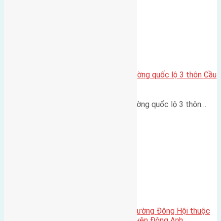
Cần bán 80m2(5×16) đất mặt đường quốc lộ 3 thôn Cầu
Cả Cổ Loa đường rộng 10m
Cần bán 80m2(5x16) đất mặt đường quốc lộ 3 thôn…
Cần bán 100m2(4×25) đất mặt đường Đông Hội thuộc
thôn Trung Thôn xã Đông Hội, huyện Đông Anh