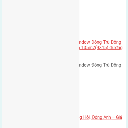
Cầu Đông Trù
,
Xã Đông Hội
Cần bán biệt thự song lập Eurowindow Đông Trù Đông
Hội Đông Anh Tp Hà Nội diện tích 135m2(9×15) đường
rộng 10m vỉa hè 5m
Cần bán biệt thự song lập Eurowindow Đông Trù Đông
Hội Đông Anh Tp Hà Nội diện…
Xã Đông Hội
Bán đất 80m² tái định cư X1 Đông Hội, Đông Anh – Giá
165 triệu/m²