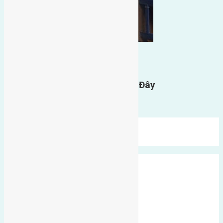
0
GỬI BÌNH LUẬN
Gửi Tin Nhắn Cho Chúng Tôi Ở Đây
Bạn phải
đăng nhập
để gửi bình luận.
Mới Nhất
Xu Hướng
Ngẫu Nhiên
Xã Đông Hội