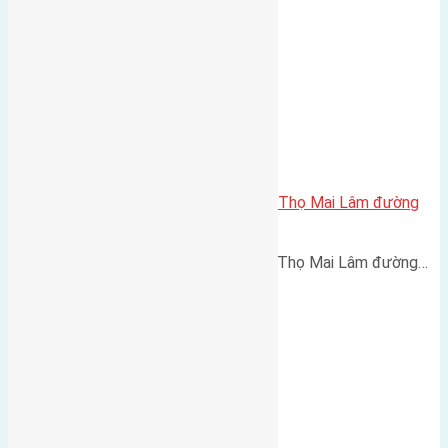
Cần bán 50m2(4×12,5) đất Phúc Thọ Mai Lâm đường
rộng 2,5m
Cần bán 50m2(4x12,5) đất Phúc Thọ Mai Lâm đường…