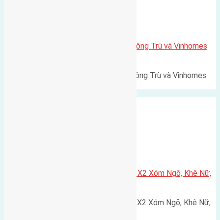
Xã Mai Lâm
Lô đất Lê Xá 103,6m2 gần cầu Đông Trù và Vinhomes
Cổ Loa
Lô đất Lê Xá 103,6m² gần cầu Đông Trù và Vinhomes
Cổ Loa Diện tích: 103,6m²…
Xã Nguyên Khê
Cần bán 75m2(5×15) đất đấu giá X2 Xóm Ngõ, Khê Nữ,
Nguyên Khê, Huyện Đông Anh
Cần bán 75m2(5x15) đất đấu giá X2 Xóm Ngõ, Khê Nữ,
Nguyên Khê, Huyện Đông Anh.…