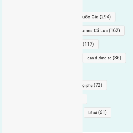
hướng tây
(406)
(294)
gần trung tâm hội Chợ triển Lãm Quốc Gia
(239)
(162)
hướng tây nam
gần Vinhomes Cổ Loa
(154)
(117)
hướng nam
hướng tây bắc
(96)
(88)
(86)
hướng bắc
Đông trù
gần đường to
(84)
(82)
đông ngàn
Lại Đà
(77)
(72)
Thái Bình, Mai Lâm, Đông Anh
hội phụ
(68)
(68)
Mai hiên
hướng đông nam
(64)
(64)
(61)
đất đấu giá
Phúc Thọ
Lê xá