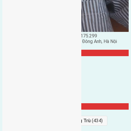
Đặng Đức Giảng: 0916.175.299
Phó chủ nhiệm hội nhà đất huyện Đông Anh, Hà Nội
TRANG CỘNG ĐỒNG
Từ Khóa Nổi Bật
Bán Đất
(927)
Gần Cầu Đông Trù
(434)