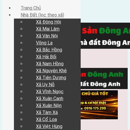
Trang Chủ
Nhà Đất (lọc theo xã)
Xã Đông Hội
Xã Mai Lâm
Xã Vân Nội
Võng La
Xã Bắc Hồng
Xã Hải Bối
Xã Nam Hồng
Xã Nguyên Khê
Xã Tiên Dương
Xã Uy Nỗ
Xã Vĩnh Ngọc
Xã Xuân Canh
Xã Xuân Nộn
Xã Tàm Xá
Xã Cổ Loa
Xã Việt Hùng
Trang Chủ