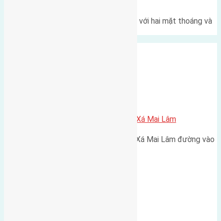
thoáng
Một góc tái định cư X1 Đông Hội với hai mặt thoáng và
trục đường 40m Diện…
Xã Mai Lâm
Cần bán 58m2 (3,5×16,4) đất Lê Xá Mai Lâm
Cần bán 58m2 (3,5x16,4) đất Lê Xá Mai Lâm đường vào
2,5m cách cầu Đông Trù 700m…
Xã Mai Lâm