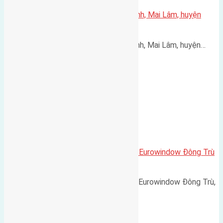
Cần bán 56m2(4×14) đất Thái Bình, Mai Lâm, huyện
Đông Anh
Cần bán 56m2(4x14) đất Thái Bình, Mai Lâm, huyện…
Cần bán 120m2(7,5×16) biệt thự Eurowindow Đông Trù
Đông Hội đường rộng 5m
Cần bán 120m2(7,5x16) biệt thự Eurowindow Đông Trù,
…