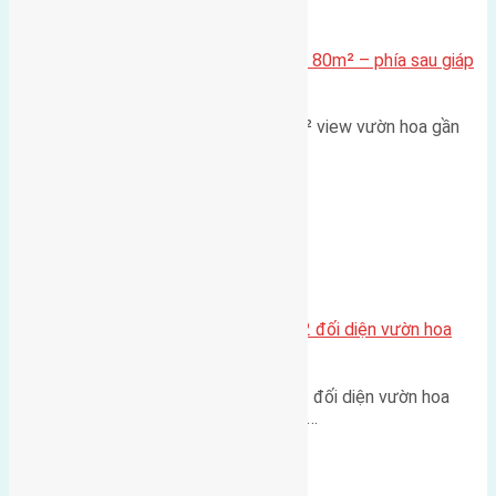
Xã Mai Lâm
Cần bán Đất đấu giá X2 Thái Bình 80m² – phía sau giáp
đường và vườn hoa
Lô đất đấu giá X2 Thái Bình 80m² view vườn hoa gần
cầu Tứ Liên Diện tích:…
Xã Mai Lâm
Lô đất tái định cư Mai Hiên 56m2 đối diện vườn hoa
500m
Lô đất tái định cư Mai Hiên 56m² đối diện vườn hoa
500m Diện tích: 56m² (3,5x16m).…