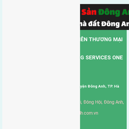
CÔNG TY TNHH MỘT THÀNH VIÊN THƯƠNG MẠI
DỊCH VỤ VẬN TẢI HỒNG HÀ.
HONG HA TRANSPORT TRADING SERVICES ONE
MEMBER COMPANY LIMITED.
Mã số thuế: 0101346678
Trụ sở: thôn Trung Thôn, Xã Đông Hội, Huyện Đông Anh, TP. Hà
Nội, Việt Nam.
51 Đường Đông Hội, Đông Hội, Đông Anh,
Văn phòng giao dịch:
Hà Nội
https://batdongsandonganh24h.com.vn
Website:
ducgiang090970@gmail.com
Email:
0916-175-299
Hotline: