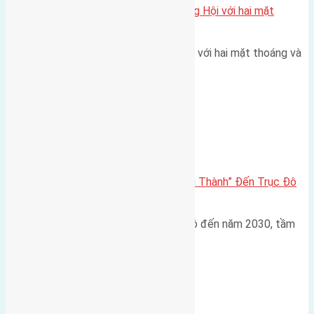
Một vị trí hiếm còn lại tại X1 Đông Hội với hai mặt
thoáng
Một góc tái định cư X1 Đông Hội với hai mặt thoáng và
trục đường 40m Diện…
Đông Anh 2026-2030
Đông Anh 2026: Từ “Huyện Ngoại Thành” Đến Trục Đô
Thị Đa Cực – Góc Nhìn Dữ Liệu
Trong bối cảnh Quy hoạch Thủ đô đến năm 2030, tầm
nhìn 2050 (với trọng tâm…