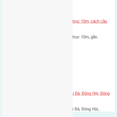
Lô đất đấu giá X1 Lê Xá 80m² – trục 10m, cách cầu
Đông Trù 500m
Lô đất đấu giá X1 Lê Xá 80m² – trục 10m, gần…
Cần bán 60m2(4×15) đất thôn Lại Đà, Đông Hội, Đông
Anh
Cần bán 60m2(4x15) đất thôn Lại Đà, Đông Hội,…