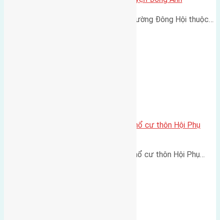
Cần bán 100m2(4x25) đất mặt đường Đông Hội thuộc…
Cần bán 58,7m2 (4,7×12,5) đất thổ cư thôn Hội Phụ
Đông Hội
Cần bán 58,7m2 (4,7x12,5) đất thổ cư thôn Hội Phụ…