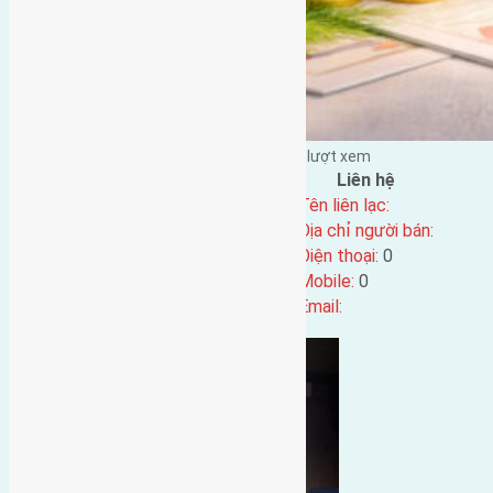
Đặng Đức Giảng đăng vào - tại |
259
lượt xem
Đặc điểm BĐS
Liên hệ
Địa chỉ:
Tên liên lạc:
Mã số:
4081
Địa chỉ người bán:
Loại tin:
Điện thoại:
0
Ngày đăng:
Mobile:
0
Ngày cập nhật lại:
16/07/2023 02:43
Email: