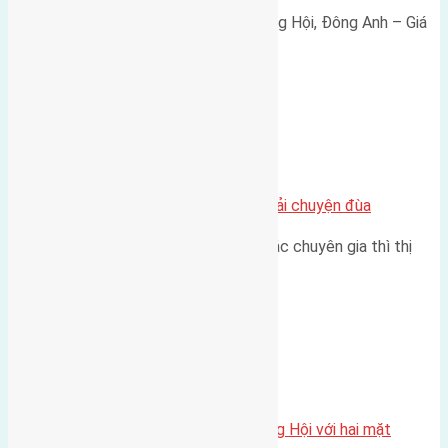
Bán đất 80m² tái định cư X1 Đông Hội, Đông Anh – Giá
165 triệu/m² Thông tin…
Chung cư
Nhà Đất bán tại Việt Nam đâu phải chuyện đùa
Theo như nhận định chung của các chuyên gia thì thị
trường bất động sản (BĐS)…
Xã Đông Hội
Một vị trí hiếm còn lại tại X1 Đông Hội với hai mặt