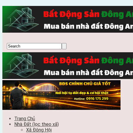
Trang Chủ
Nhà Đất (lọc theo xã)
Xã Đông Hội