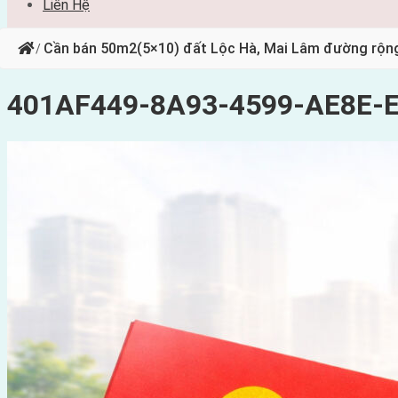
Liên Hệ
Cần bán 50m2(5×10) đất Lộc Hà, Mai Lâm đường rộn
/
401AF449-8A93-4599-AE8E-