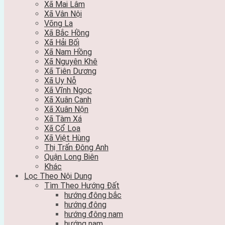
Xã Mai Lâm
Xã Vân Nội
Võng La
Xã Bắc Hồng
Xã Hải Bối
Xã Nam Hồng
Xã Nguyên Khê
Xã Tiên Dương
Xã Uy Nỗ
Xã Vĩnh Ngọc
Xã Xuân Canh
Xã Xuân Nộn
Xã Tàm Xá
Xã Cổ Loa
Xã Việt Hùng
Thị Trấn Đông Anh
Quận Long Biên
Khác
Lọc Theo Nội Dung
Tìm Theo Hướng Đất
hướng đông bắc
hướng đông
hướng đông nam
hướng nam