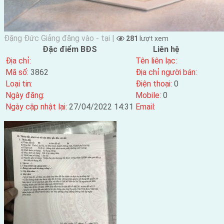
Đặng Đức Giảng đăng vào - tại |
281
lượt xem
Đặc điểm BĐS
Liên hệ
Địa chỉ:
Tên liên lạc:
Mã số:
3862
Địa chỉ người bán:
Loại tin:
Điện thoại:
0
Ngày đăng:
Mobile:
0
Ngày cập nhật lại:
27/04/2022 14:31
Email: