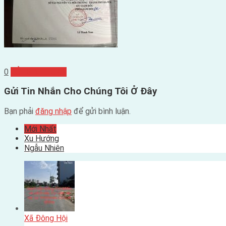
0
GỬI BÌNH LUẬN
Gửi Tin Nhắn Cho Chúng Tôi Ở Đây
Bạn phải
đăng nhập
để gửi bình luận.
Mới Nhất
Xu Hướng
Ngẫu Nhiên
Xã Đông Hội