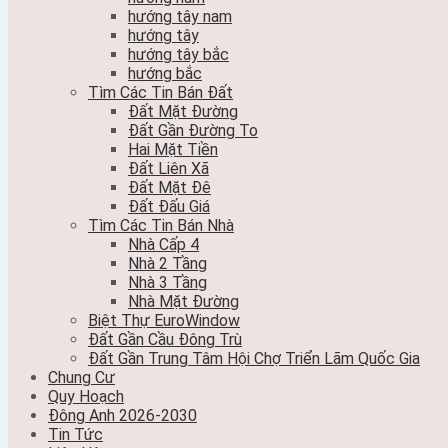
hướng tây nam
hướng tây
hướng tây bắc
hướng bắc
Tìm Các Tin Bán Đất
Đất Mặt Đường
Đất Gần Đường To
Hai Mặt Tiền
Đất Liên Xã
Đất Mặt Đê
Đất Đấu Giá
Tìm Các Tin Bán Nhà
Nhà Cấp 4
Nhà 2 Tầng
Nhà 3 Tầng
Nhà Mặt Đường
Biệt Thự EuroWindow
Đất Gần Cầu Đông Trù
Đất Gần Trung Tâm Hội Chợ Triển Lãm Quốc Gia
Chung Cư
Quy Hoạch
Đông Anh 2026-2030
Tin Tức