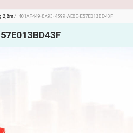
g 2,8m
401AF449-8A93-4599-AE8E-E57E013BD43F
/
E57E013BD43F